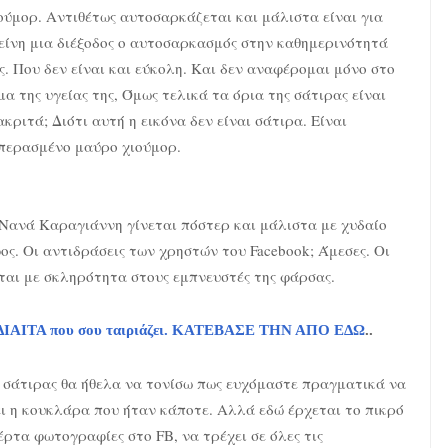
ούμορ. Αντιθέτως αυτοσαρκάζεται και μάλιστα είναι για
είνη μια διέξοδος ο αυτοσαρκασμός στην καθημερινότητά
ς. Που δεν είναι και εύκολη. Και δεν αναφέρομαι μόνο στο
μα της υγείας της, Όμως τελικά τα όρια της σάτιρας είναι
ακριτά; Διότι αυτή η εικόνα δεν είναι σάτιρα. Είναι
περασμένο μαύρο χιούμορ.
Νανά Καραγιάννη γίνεται πόστερ και μάλιστα με χυδαίο
ος. Οι αντιδράσεις των χρηστών του Facebook; Άμεσες. Οι
ται με σκληρότητα στους εμπνευστές της φάρσας.
τη ΔΙΑΙΤΑ που σου ταιριάζει. ΚΑΤΕΒΑΣΕ ΤΗΝ ΑΠΟ ΕΔΩ
..
ω σάτιρας θα ήθελα να τονίσω πως ευχόμαστε πραγματικά να
ει η κουκλάρα που ήταν κάποτε. Αλλά εδώ έρχεται το πικρό
έρτα φωτογραφίες στο FB, να τρέχει σε όλες τις