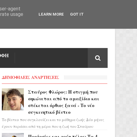
user-agent
erate usage
LEARN MORE
GOT IT
ΟΦΗ
ΔΗΜΟΦΙΛΕΙΣ ΑΝΑΡΤΗΣΕΙΣ
Σταύρος Φλώρος: Η στιγμή που
σηκώνεται από το αμαξίδιο και
στέκεται όρθιος ξανά - Το νέο
συγκινητικό βίντεο
Το βίντεο που συγκλονίζει και το μάθημα ζωής Δύο μήνες
έχουν περάσει από τη μέρα που η ζωή του Σταύρου
Φλώρου άλλαξε για πάντα. Ο πρώην...
Προδοσίες και χρέη τέλος: Τα 4