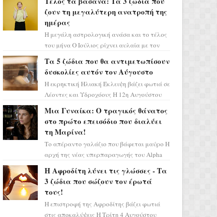
Τέλος τα βάσανα: Τα 3 ζώδια που
επιτυχίας «Μια Νύχτα Μόνο» ...
ζουν τη μεγαλύτερη ανατροπή της
ημέρας
Η μεγάλη αστρολογική ανάσα και το τέλος
του μήνα Ο Ιούλιος ρίχνει αυλαία με τον
πιο ελπιδοφόρο τρόπο, καθώς η Σελήνη
Τα 5 ζώδια που θα αντιμετωπίσουν
περνάει στο ζώδιο τω...
δυσκολίες αυτόν τον Αύγουστο
Η εκρηκτική Ηλιακή Έκλειψη βάζει φωτιά σε
Λέοντες και Υδροχόους Η 12η Αυγούστου
σηματοδοτεί την έναρξη του αστρολογικού
Μια Γυναίκα: Ο τραγικός θάνατος
χάους, καθώς η Ηλια...
στο πρώτο επεισόδιο που διαλύει
τη Μαρίνα!
Το απέραντο γαλάζιο που βάφεται μαύρο Η
αρχή της νέας υπερπαραγωγής του Alpha
μας ταξιδεύει σε ένα ειδυλλιακό σκηνικό,
Η Αφροδίτη λύνει τις γλώσσες - Τα
πλημμυρισμένο από...
3 ζώδια που σώζουν τον έρωτά
τους!
Η επιστροφή της Αφροδίτης βάζει φωτιά
στις αποκαλύψεις Η Τρίτη 4 Αυγούστου