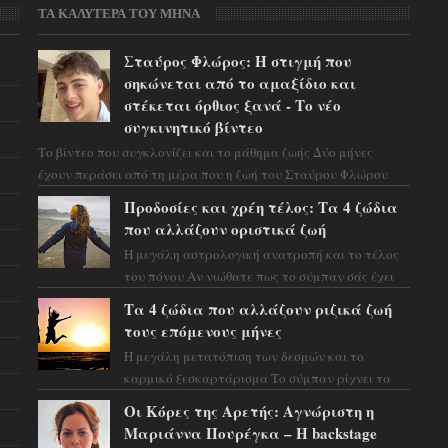
ΤΑ ΚΑΛΥΤΕΡΑ ΤΟΥ ΜΗΝΑ
Σταύρος Φλώρος: Η στιγμή που
σηκώνεται από το αμαξίδιο και
στέκεται όρθιος ξανά - Το νέο
συγκινητικό βίντεο
Το βίντεο που συγκλονίζει και το μάθημα ζωής Δύο μήνες
έχουν περάσει από τη μέρα που η ζωή του Σταύρου Φλώρου
άλλαξε για πάντα. Ο πρώην...
Προδοσίες και χρέη τέλος: Τα 4 ζώδια
που αλλάζουν οριστικά ζωή
Η μεγάλη αστρολογική ανατροπή και το τέλος
του πόνου Αν νιώθατε πως το σύμπαν σάς έχει
βάλει στο σημάδι, ήρθε η ώρα να πάρετε μια
Τα 4 ζώδια που αλλάζουν ριζικά ζωή
βαθιά α...
τους επόμενους μήνες
Η μεγάλη μετατόπιση των δεσμών και το
καρμικό ξεσκαρτάρισμα Το σύμπαν ρίχνει τα
χαρτιά του και η αστρολόγος Έλενορ
Οι Κόρες της Αρετής: Αγνώριστη η
προειδοποιεί: οι σελην...
Μαριάννα Πουρέγκα – H backstage