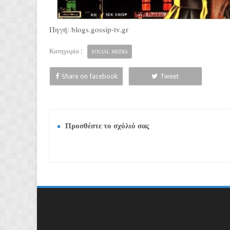
Πηγή: blogs.gossip-tv.gr
Κατηγορία :
SOCIAL MEDIA
Share on facebook
Tweet
Προσθέστε το σχόλιό σας