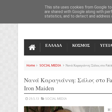
ΌΡΟΙ ΧΡΉΣΗΣ
ΕΠΙΚΟΙΝΩΝΊΑ
This site uses cookies from Google to 
are shared with Google along with per
statistics, and to detect and address 
ΕΛΛΑΔΑ
ΚΟΣΜΟΣ
ΥΓΕΙ
Home
SOCIAL MEDIA
Νανά Καραγιάννη: Σάλος στο Face
Νανά Καραγιάννη: Σάλος στο Fa
Iron Maiden
29.5.13
SOCIAL MEDIA
Η 