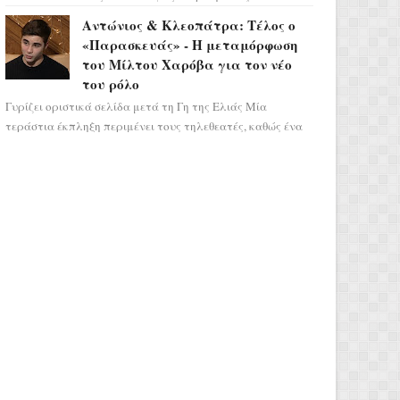
αποτελεί ένα τεράστιο αστρολογικό
Αντώνιος & Κλεοπάτρα: Τέλος ο
ορόσημο, καθώς η Αφροδίτη πρ...
«Παρασκευάς» - Η μεταμόρφωση
του Μίλτου Χαρόβα για τον νέο
του ρόλο
Γυρίζει οριστικά σελίδα μετά τη Γη της Ελιάς Μία
τεράστια έκπληξη περιμένει τους τηλεθεατές, καθώς ένα
από τα πιο πολυσυζητημένα πρόσωπα...