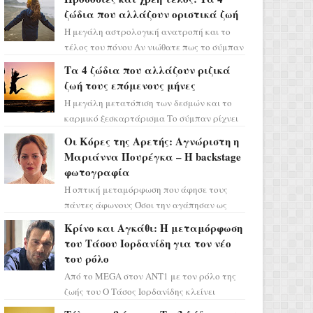
ζώδια που αλλάζουν οριστικά ζωή
Η μεγάλη αστρολογική ανατροπή και το
τέλος του πόνου Αν νιώθατε πως το σύμπαν
σάς έχει βάλει στο σημάδι, ήρθε η ώρα να
Τα 4 ζώδια που αλλάζουν ριζικά
πάρετε μια βαθιά α...
ζωή τους επόμενους μήνες
Η μεγάλη μετατόπιση των δεσμών και το
καρμικό ξεσκαρτάρισμα Το σύμπαν ρίχνει
τα χαρτιά του και η αστρολόγος Έλενορ
Οι Κόρες της Αρετής: Αγνώριστη η
προειδοποιεί: οι σελην...
Μαριάννα Πουρέγκα – H backstage
φωτογραφία
Η οπτική μεταμόρφωση που άφησε τους
πάντες άφωνους Όσοι την αγάπησαν ως
Ελένη στη σειρά «Μια νύχτα μόνο», θα
Κρίνο και Αγκάθι: Η μεταμόρφωση
πρέπει τώρα να προετοιμαστο...
του Τάσου Ιορδανίδη για τον νέο
του ρόλο
Από το MEGA στον ΑΝΤ1 με τον ρόλο της
ζωής του Ο Τάσος Ιορδανίδης κλείνει
οριστικά το κεφάλαιο της τεράστιας