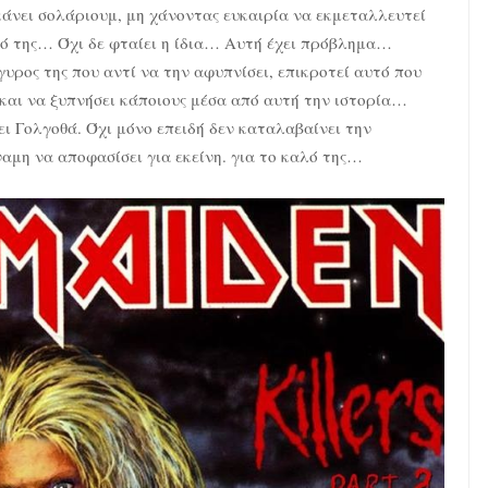
κάνει σολάριουμ, μη χάνοντας ευκαιρία να εκμεταλλευτεί
τό της… Όχι δε φταίει η ίδια… Αυτή έχει πρόβλημα…
ίγυρος της που αντί να την αφυπνίσει, επικροτεί αυτό που
και να ξυπνήσει κάποιους μέσα από αυτή την ιστορία…
ι Γολγοθά. Όχι μόνο επειδή δεν καταλαβαίνει την
ναμη να αποφασίσει για εκείνη. για το καλό της…