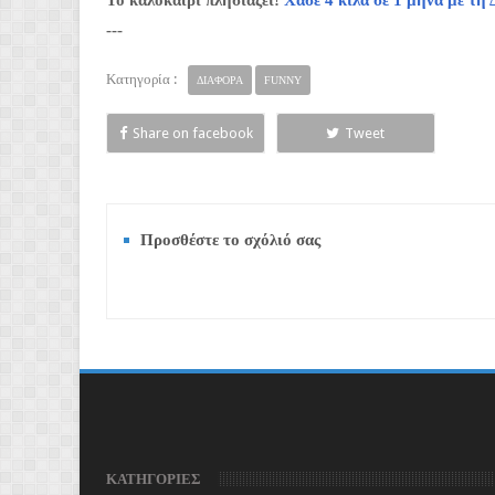
Το καλοκαίρι πλησιάζει!
Χάσε 4 κιλά σε 1 μήνα με 
---
Κατηγορία :
ΔΙΑΦΟΡΑ
FUNNY
Share on facebook
Tweet
Προσθέστε το σχόλιό σας
ΚΑΤΗΓΟΡΙΕΣ