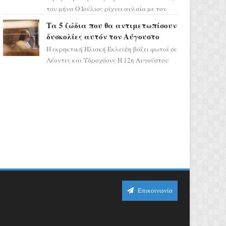
του μήνα Ο Ιούλιος ρίχνει αυλαία με τον
πιο ελπιδοφόρο τρόπο, καθώς η Σελήνη
Τα 5 ζώδια που θα αντιμετωπίσουν
περνάει στο ζώδιο τω...
δυσκολίες αυτόν τον Αύγουστο
Η εκρηκτική Ηλιακή Έκλειψη βάζει φωτιά σε
Λέοντες και Υδροχόους Η 12η Αυγούστου
σηματοδοτεί την έναρξη του αστρολογικού
χάους, καθώς η Ηλια...
Επικοινωνία