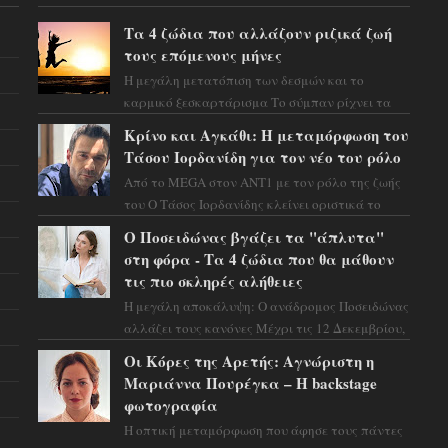
Τα 4 ζώδια που αλλάζουν ριζικά ζωή
τους επόμενους μήνες
Η μεγάλη μετατόπιση των δεσμών και το
καρμικό ξεσκαρτάρισμα Το σύμπαν ρίχνει τα
χαρτιά του και η αστρολόγος Έλενορ
Κρίνο και Αγκάθι: Η μεταμόρφωση του
προειδοποιεί: οι σελην...
Τάσου Ιορδανίδη για τον νέο του ρόλο
Από το MEGA στον ΑΝΤ1 με τον ρόλο της ζωής
του Ο Τάσος Ιορδανίδης κλείνει οριστικά το
κεφάλαιο της τεράστιας επιτυχίας «Μια Νύχτα
Ο Ποσειδώνας βγάζει τα "άπλυτα"
Μόνο» ...
στη φόρα - Τα 4 ζώδια που θα μάθουν
τις πιο σκληρές αλήθειες
Η μεγάλη αποκάλυψη: Ο ανάδρομος Ποσειδώνας
αλλάζει τους κανόνες Μέχρι τις 12 Δεκεμβρίου,
το αστρολογικό σκηνικό θυμίζει ταινία
Οι Κόρες της Αρετής: Αγνώριστη η
μυστηρίου ...
Μαριάννα Πουρέγκα – H backstage
φωτογραφία
Η οπτική μεταμόρφωση που άφησε τους πάντες