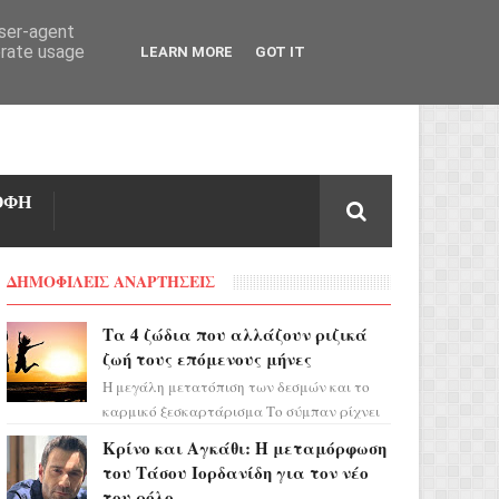
user-agent
erate usage
LEARN MORE
GOT IT
ΟΦΗ
ΔΗΜΟΦΙΛΕΙΣ ΑΝΑΡΤΗΣΕΙΣ
Τα 4 ζώδια που αλλάζουν ριζικά
ζωή τους επόμενους μήνες
Η μεγάλη μετατόπιση των δεσμών και το
καρμικό ξεσκαρτάρισμα Το σύμπαν ρίχνει
τα χαρτιά του και η αστρολόγος Έλενορ
Κρίνο και Αγκάθι: Η μεταμόρφωση
προειδοποιεί: οι σελην...
του Τάσου Ιορδανίδη για τον νέο
του ρόλο