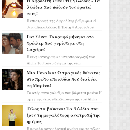
Η Αφροδίτη λύνει τις γλώσσες - Τα
πάρετε μια βαθιά α...
3 ζώδια που σώζουν τον έρωτά
τους!
Η επιστροφή της Αφροδίτης βάζει φωτιά
στις αποκαλύψεις Η Τρίτη 4 Αυγούστου
αποτελεί ένα τεράστιο αστρολογικό
Για Σένα: Το κρυφό μήνυμα στο
ορόσημο, καθώς η Αφροδίτη πρ...
τρέιλερ που γυρίστηκε στη
Σαχάρα!
Η κινηματογραφική υπερπαραγωγή του
Alpha Το πρώτο δείγμα της νέας
δραματικής σειράς μόλις κυκλοφόρησε και
Μια Γυναίκα: Ο τραγικός θάνατος
η αισθητική του ξεπερνά κάθε π...
στο πρώτο επεισόδιο που διαλύει
τη Μαρίνα!
Το απέραντο γαλάζιο που βάφεται μαύρο Η
αρχή της νέας υπερπαραγωγής του Alpha
μας ταξιδεύει σε ένα ειδυλλιακό σκηνικό,
Τέλος τα βάσανα: Τα 3 ζώδια που
πλημμυρισμένο από...
ζουν τη μεγαλύτερη ανατροπή της
ημέρας
Η μεγάλη αστρολογική ανάσα και το τέλος