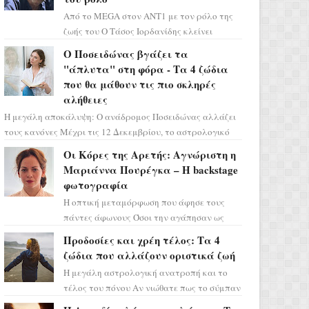
Από το MEGA στον ΑΝΤ1 με τον ρόλο της
ζωής του Ο Τάσος Ιορδανίδης κλείνει
οριστικά το κεφάλαιο της τεράστιας
Ο Ποσειδώνας βγάζει τα
επιτυχίας «Μια Νύχτα Μόνο» ...
"άπλυτα" στη φόρα - Τα 4 ζώδια
που θα μάθουν τις πιο σκληρές
αλήθειες
Η μεγάλη αποκάλυψη: Ο ανάδρομος Ποσειδώνας αλλάζει
τους κανόνες Μέχρι τις 12 Δεκεμβρίου, το αστρολογικό
σκηνικό θυμίζει ταινία μυστηρίου ...
Οι Κόρες της Αρετής: Αγνώριστη η
Μαριάννα Πουρέγκα – H backstage
φωτογραφία
Η οπτική μεταμόρφωση που άφησε τους
πάντες άφωνους Όσοι την αγάπησαν ως
Ελένη στη σειρά «Μια νύχτα μόνο», θα
Προδοσίες και χρέη τέλος: Τα 4
πρέπει τώρα να προετοιμαστο...
ζώδια που αλλάζουν οριστικά ζωή
Η μεγάλη αστρολογική ανατροπή και το
τέλος του πόνου Αν νιώθατε πως το σύμπαν
σάς έχει βάλει στο σημάδι, ήρθε η ώρα να