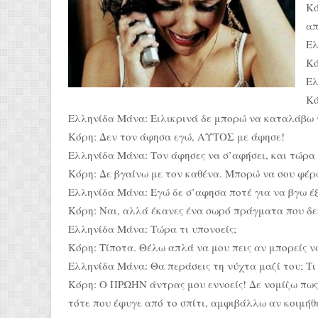
Κό
απ
Ελ
Κό
Ελ
Κό
Ελληνίδα Μάνα: Ειλικρινά δε μπορώ να καταλάβω γ
Κόρη: Δεν τον άφησα εγώ, ΑΥΤΟΣ με άφησε!
Ελληνίδα Μάνα: Τον άφησες να σ’αφήσει, και τώρα 
Κόρη: Δε βγαίνω με τον καθένα. Μπορώ να σου φέρ
Ελληνίδα Μάνα: Εγώ δε σ’αφησα ποτέ για να βγω έ
Κόρη: Ναι, αλλά έκανες ένα σωρό πράγματα που δε
Ελληνίδα Μάνα: Τώρα τι υπονοείς;
Κόρη: Τίποτα. Θέλω απλά να μου πεις αν μπορείς ν
Ελληνίδα Μάνα: Θα περάσεις τη νύχτα μαζί του; Τι 
Κόρη: Ο ΠΡΩΗΝ άντρας μου εννοείς! Δε νομίζω πως
τότε που έφυγε από το σπίτι, αμφιβάλλω αν κοιμήθ