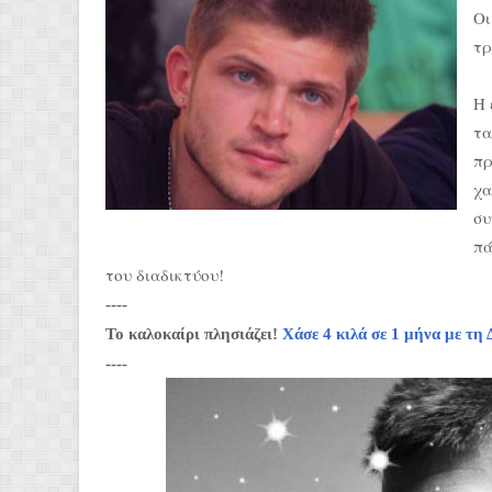
Οι
τρ
Η 
τα
πρ
χα
συ
πά
του διαδικτύου!
----
Το καλοκαίρι πλησιάζει!
Χάσε 4 κιλά σε 1 μήνα με 
----