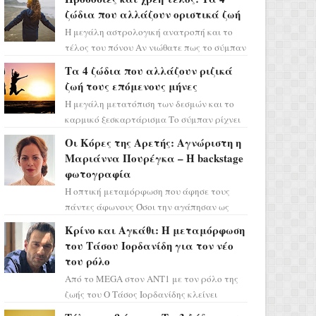
ζώδια που αλλάζουν οριστικά ζωή
Η μεγάλη αστρολογική ανατροπή και το
τέλος του πόνου Αν νιώθατε πως το σύμπαν
σάς έχει βάλει στο σημάδι, ήρθε η ώρα να
Τα 4 ζώδια που αλλάζουν ριζικά
πάρετε μια βαθιά α...
ζωή τους επόμενους μήνες
Η μεγάλη μετατόπιση των δεσμών και το
καρμικό ξεσκαρτάρισμα Το σύμπαν ρίχνει
τα χαρτιά του και η αστρολόγος Έλενορ
Οι Κόρες της Αρετής: Αγνώριστη η
προειδοποιεί: οι σελην...
Μαριάννα Πουρέγκα – H backstage
φωτογραφία
Η οπτική μεταμόρφωση που άφησε τους
πάντες άφωνους Όσοι την αγάπησαν ως
Ελένη στη σειρά «Μια νύχτα μόνο», θα
Κρίνο και Αγκάθι: Η μεταμόρφωση
πρέπει τώρα να προετοιμαστο...
του Τάσου Ιορδανίδη για τον νέο
του ρόλο
Από το MEGA στον ΑΝΤ1 με τον ρόλο της
ζωής του Ο Τάσος Ιορδανίδης κλείνει
οριστικά το κεφάλαιο της τεράστιας