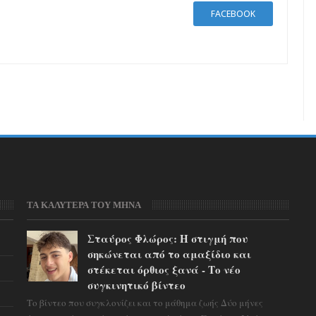
FACEBOOK
ΤΑ ΚΑΛΥΤΕΡΑ ΤΟΥ ΜΗΝΑ
Σταύρος Φλώρος: Η στιγμή που
σηκώνεται από το αμαξίδιο και
στέκεται όρθιος ξανά - Το νέο
συγκινητικό βίντεο
Το βίντεο που συγκλονίζει και το μάθημα ζωής Δύο μήνες