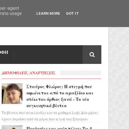
user-agent
erate usage
LEARN MORE
GOT IT
ΟΦΗ
ΔΗΜΟΦΙΛΕΙΣ ΑΝΑΡΤΗΣΕΙΣ
Σταύρος Φλώρος: Η στιγμή που
σηκώνεται από το αμαξίδιο και
στέκεται όρθιος ξανά - Το νέο
συγκινητικό βίντεο
Το βίντεο που συγκλονίζει και το μάθημα ζωής Δύο μήνες
έχουν περάσει από τη μέρα που η ζωή του Σταύρου
Φλώρου άλλαξε για πάντα. Ο πρώην...
Προδοσίες και χρέη τέλος: Τα 4