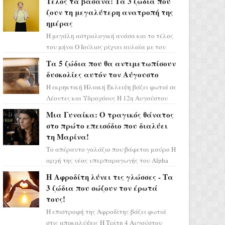
Τέλος τα βάσανα: Τα 3 ζώδια που
επιτυχίας «Μια Νύχτα Μόνο» ...
ζουν τη μεγαλύτερη ανατροπή της
ημέρας
Η μεγάλη αστρολογική ανάσα και το τέλος
του μήνα Ο Ιούλιος ρίχνει αυλαία με τον
πιο ελπιδοφόρο τρόπο, καθώς η Σελήνη
Τα 5 ζώδια που θα αντιμετωπίσουν
περνάει στο ζώδιο τω...
δυσκολίες αυτόν τον Αύγουστο
Η εκρηκτική Ηλιακή Έκλειψη βάζει φωτιά σε
Λέοντες και Υδροχόους Η 12η Αυγούστου
σηματοδοτεί την έναρξη του αστρολογικού
Μια Γυναίκα: Ο τραγικός θάνατος
χάους, καθώς η Ηλια...
στο πρώτο επεισόδιο που διαλύει
τη Μαρίνα!
Το απέραντο γαλάζιο που βάφεται μαύρο Η
αρχή της νέας υπερπαραγωγής του Alpha
μας ταξιδεύει σε ένα ειδυλλιακό σκηνικό,
Η Αφροδίτη λύνει τις γλώσσες - Τα
πλημμυρισμένο από...
3 ζώδια που σώζουν τον έρωτά
τους!
Η επιστροφή της Αφροδίτης βάζει φωτιά
στις αποκαλύψεις Η Τρίτη 4 Αυγούστου