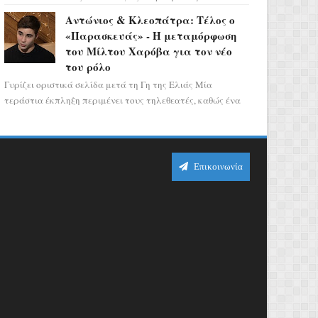
αποτελεί ένα τεράστιο αστρολογικό
Αντώνιος & Κλεοπάτρα: Τέλος ο
ορόσημο, καθώς η Αφροδίτη πρ...
«Παρασκευάς» - Η μεταμόρφωση
του Μίλτου Χαρόβα για τον νέο
του ρόλο
Γυρίζει οριστικά σελίδα μετά τη Γη της Ελιάς Μία
τεράστια έκπληξη περιμένει τους τηλεθεατές, καθώς ένα
από τα πιο πολυσυζητημένα πρόσωπα...
Επικοινωνία