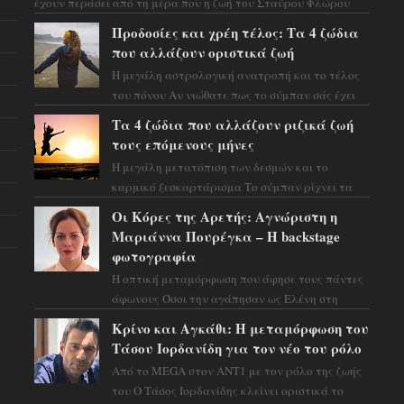
έχουν περάσει από τη μέρα που η ζωή του Σταύρου Φλώρου
άλλαξε για πάντα. Ο πρώην...
Προδοσίες και χρέη τέλος: Τα 4 ζώδια
που αλλάζουν οριστικά ζωή
Η μεγάλη αστρολογική ανατροπή και το τέλος
του πόνου Αν νιώθατε πως το σύμπαν σάς έχει
βάλει στο σημάδι, ήρθε η ώρα να πάρετε μια
Τα 4 ζώδια που αλλάζουν ριζικά ζωή
βαθιά α...
τους επόμενους μήνες
Η μεγάλη μετατόπιση των δεσμών και το
καρμικό ξεσκαρτάρισμα Το σύμπαν ρίχνει τα
χαρτιά του και η αστρολόγος Έλενορ
Οι Κόρες της Αρετής: Αγνώριστη η
προειδοποιεί: οι σελην...
Μαριάννα Πουρέγκα – H backstage
φωτογραφία
Η οπτική μεταμόρφωση που άφησε τους πάντες
άφωνους Όσοι την αγάπησαν ως Ελένη στη
σειρά «Μια νύχτα μόνο», θα πρέπει τώρα να
Κρίνο και Αγκάθι: Η μεταμόρφωση του
προετοιμαστο...
Τάσου Ιορδανίδη για τον νέο του ρόλο
Από το MEGA στον ΑΝΤ1 με τον ρόλο της ζωής
του Ο Τάσος Ιορδανίδης κλείνει οριστικά το