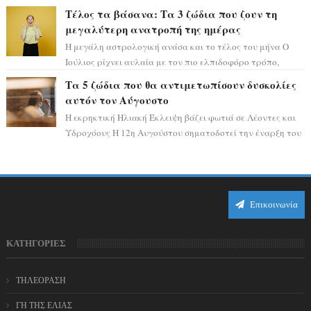
ειδυλλιακό σκηνικό, πλημμυρισμένο από...
Τέλος τα βάσανα: Τα 3 ζώδια που ζουν τη
μεγαλύτερη ανατροπή της ημέρας
Η μεγάλη αστρολογική ανάσα και το τέλος του μήνα Ο
Ιούλιος ρίχνει αυλαία με τον πιο ελπιδοφόρο τρόπο,
καθώς η Σελήνη περνάει στο ζώδιο τω...
Τα 5 ζώδια που θα αντιμετωπίσουν δυσκολίες
αυτόν τον Αύγουστο
Η εκρηκτική Ηλιακή Έκλειψη βάζει φωτιά σε Λέοντες και
Υδροχόους Η 12η Αυγούστου σηματοδοτεί την έναρξη του
αστρολογικού χάους, καθώς η Ηλια...
Επικοινωνία
ΚΑΤΗΓΟΡΙΕΣ
ΤΗΛΕΟΡΑΣΗ
ΓΗ ΤΗΣ ΕΛΙΑΣ