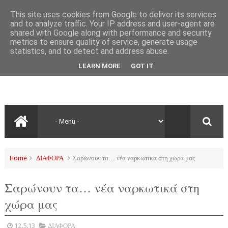
This site uses cookies from Google to deliver its services
and to analyze traffic. Your IP address and user-agent are
shared with Google along with performance and security
metrics to ensure quality of service, generate usage
statistics, and to detect and address abuse.
LEARN MORE
GOT IT
Home
ΔΙΑΦΟΡΑ
Σαρώνουν τα… νέα ναρκωτικά στη χώρα μας
Σαρώνουν τα… νέα ναρκωτικά στη
χώρα μας
12.5.13
ΔΙΑΦΟΡΑ