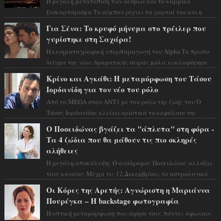
Η μεγάλη μετατόπιση των δεσμών και το καρμικό
ξεσκαρτάρισμα Το σύμπαν ρίχνει τα χαρτιά του και η
αστρολόγος Έλενορ προειδοποιεί: οι σελην...
Για Σένα: Το κρυφό μήνυμα στο τρέιλερ που
γυρίστηκε στη Σαχάρα!
Η κινηματογραφική υπερπαραγωγή του Alpha Το πρώτο
δείγμα της νέας δραματικής σειράς μόλις κυκλοφόρησε
και η αισθητική του ξεπερνά κάθε π...
Κρίνο και Αγκάθι: Η μεταμόρφωση του Τάσου
Ιορδανίδη για τον νέο του ρόλο
Από το MEGA στον ΑΝΤ1 με τον ρόλο της ζωής του Ο
Τάσος Ιορδανίδης κλείνει οριστικά το κεφάλαιο της
τεράστιας επιτυχίας «Μια Νύχτα Μόνο» ...
Ο Ποσειδώνας βγάζει τα "άπλυτα" στη φόρα -
Τα 4 ζώδια που θα μάθουν τις πιο σκληρές
αλήθειες
Η μεγάλη αποκάλυψη: Ο ανάδρομος Ποσειδώνας αλλάζει
τους κανόνες Μέχρι τις 12 Δεκεμβρίου, το αστρολογικό
σκηνικό θυμίζει ταινία μυστηρίου ...
Οι Κόρες της Αρετής: Αγνώριστη η Μαριάννα
Πουρέγκα – H backstage φωτογραφία
Η οπτική μεταμόρφωση που άφησε τους πάντες άφωνους