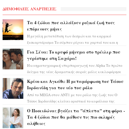
ΔΗΜΟΦΙΛΕΙΣ ΑΝΑΡΤΗΣΕΙΣ
Τα 4 ζώδια που αλλάζουν ριζικά ζωή τους
επόμενους μήνες
Η μεγάλη μετατόπιση των δεσμών και το καρμικό
ξεσκαρτάρισμα Το σύμπαν ρίχνει τα χαρτιά του και η
αστρολόγος Έλενορ προειδοποιεί: οι σελην...
Για Σένα: Το κρυφό μήνυμα στο τρέιλερ που
γυρίστηκε στη Σαχάρα!
Η κινηματογραφική υπερπαραγωγή του Alpha Το πρώτο
δείγμα της νέας δραματικής σειράς μόλις κυκλοφόρησε
και η αισθητική του ξεπερνά κάθε π...
Κρίνο και Αγκάθι: Η μεταμόρφωση του Τάσου
Ιορδανίδη για τον νέο του ρόλο
Από το MEGA στον ΑΝΤ1 με τον ρόλο της ζωής του Ο
Τάσος Ιορδανίδης κλείνει οριστικά το κεφάλαιο της
τεράστιας επιτυχίας «Μια Νύχτα Μόνο» ...
Ο Ποσειδώνας βγάζει τα "άπλυτα" στη φόρα -
Τα 4 ζώδια που θα μάθουν τις πιο σκληρές
αλήθειες