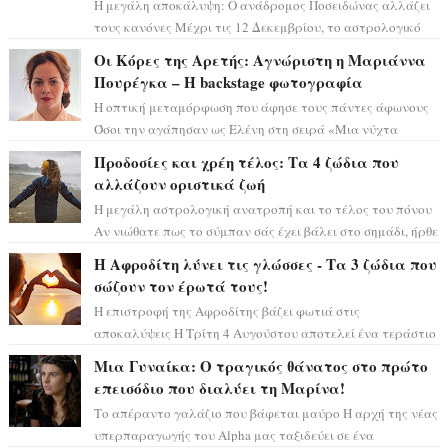
Η μεγάλη αποκάλυψη: Ο ανάδρομος Ποσειδώνας αλλάζει
τους κανόνες Μέχρι τις 12 Δεκεμβρίου, το αστρολογικό
σκηνικό θυμίζει ταινία μυστηρίου ...
Οι Κόρες της Αρετής: Αγνώριστη η Μαριάννα
Πουρέγκα – H backstage φωτογραφία
Η οπτική μεταμόρφωση που άφησε τους πάντες άφωνους
Όσοι την αγάπησαν ως Ελένη στη σειρά «Μια νύχτα
μόνο», θα πρέπει τώρα να προετοιμαστο...
Προδοσίες και χρέη τέλος: Τα 4 ζώδια που
αλλάζουν οριστικά ζωή
Η μεγάλη αστρολογική ανατροπή και το τέλος του πόνου
Αν νιώθατε πως το σύμπαν σάς έχει βάλει στο σημάδι, ήρθε
η ώρα να πάρετε μια βαθιά α...
Η Αφροδίτη λύνει τις γλώσσες - Τα 3 ζώδια που
σώζουν τον έρωτά τους!
Η επιστροφή της Αφροδίτης βάζει φωτιά στις
αποκαλύψεις Η Τρίτη 4 Αυγούστου αποτελεί ένα τεράστιο
αστρολογικό ορόσημο, καθώς η Αφροδίτη πρ...
Μια Γυναίκα: Ο τραγικός θάνατος στο πρώτο
επεισόδιο που διαλύει τη Μαρίνα!
Το απέραντο γαλάζιο που βάφεται μαύρο Η αρχή της νέας
υπερπαραγωγής του Alpha μας ταξιδεύει σε ένα