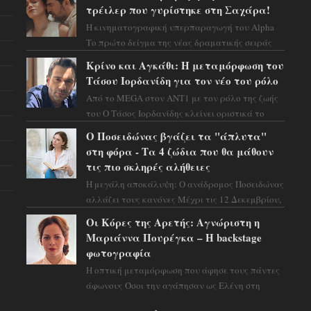
προειδοποιεί: οι σελην...
τρέιλερ που γυρίστηκε στη Σαχάρα!
Η κινηματογραφική υπερπαραγωγή του Alpha
Το πρώτο δείγμα της νέας δραματικής σειράς
μόλις κυκλοφόρησε και η αισθητική του ξεπερνά
Κρίνο και Αγκάθι: Η μεταμόρφωση του
κάθε π...
Τάσου Ιορδανίδη για τον νέο του ρόλο
Από το MEGA στον ΑΝΤ1 με τον ρόλο της ζωής
του Ο Τάσος Ιορδανίδης κλείνει οριστικά το
κεφάλαιο της τεράστιας επιτυχίας «Μια Νύχτα
Ο Ποσειδώνας βγάζει τα "άπλυτα"
Μόνο» ...
στη φόρα - Τα 4 ζώδια που θα μάθουν
τις πιο σκληρές αλήθειες
Η μεγάλη αποκάλυψη: Ο ανάδρομος Ποσειδώνας
αλλάζει τους κανόνες Μέχρι τις 12 Δεκεμβρίου,
το αστρολογικό σκηνικό θυμίζει ταινία
Οι Κόρες της Αρετής: Αγνώριστη η
μυστηρίου ...
Μαριάννα Πουρέγκα – H backstage
φωτογραφία
Η οπτική μεταμόρφωση που άφησε τους πάντες
άφωνους Όσοι την αγάπησαν ως Ελένη στη
σειρά «Μια νύχτα μόνο», θα πρέπει τώρα να