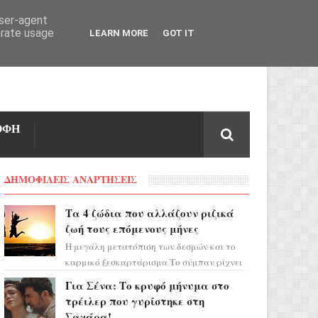
user-agent
erate usage
LEARN MORE
GOT IT
ΟΦΗ
ΔΗΜΟΦΙΛΕΙΣ ΑΝΑΡΤΗΣΕΙΣ
Τα 4 ζώδια που αλλάζουν ριζικά
ζωή τους επόμενους μήνες
Η μεγάλη μετατόπιση των δεσμών και το
καρμικό ξεσκαρτάρισμα Το σύμπαν ρίχνει
τα χαρτιά του και η αστρολόγος Έλενορ
Για Σένα: Το κρυφό μήνυμα στο
προειδοποιεί: οι σελην...
τρέιλερ που γυρίστηκε στη
Σαχάρα!