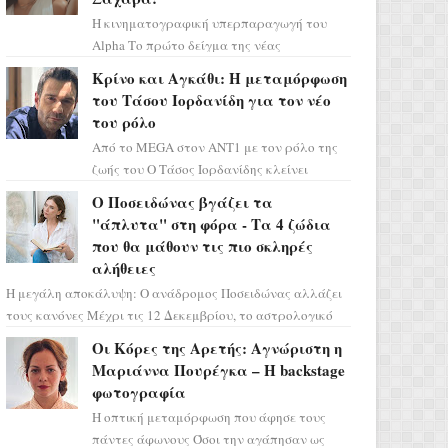
Η κινηματογραφική υπερπαραγωγή του
Alpha Το πρώτο δείγμα της νέας
δραματικής σειράς μόλις κυκλοφόρησε και
Κρίνο και Αγκάθι: Η μεταμόρφωση
η αισθητική του ξεπερνά κάθε π...
του Τάσου Ιορδανίδη για τον νέο
του ρόλο
Από το MEGA στον ΑΝΤ1 με τον ρόλο της
ζωής του Ο Τάσος Ιορδανίδης κλείνει
οριστικά το κεφάλαιο της τεράστιας
Ο Ποσειδώνας βγάζει τα
επιτυχίας «Μια Νύχτα Μόνο» ...
"άπλυτα" στη φόρα - Τα 4 ζώδια
που θα μάθουν τις πιο σκληρές
αλήθειες
Η μεγάλη αποκάλυψη: Ο ανάδρομος Ποσειδώνας αλλάζει
τους κανόνες Μέχρι τις 12 Δεκεμβρίου, το αστρολογικό
σκηνικό θυμίζει ταινία μυστηρίου ...
Οι Κόρες της Αρετής: Αγνώριστη η
Μαριάννα Πουρέγκα – H backstage
φωτογραφία
Η οπτική μεταμόρφωση που άφησε τους
πάντες άφωνους Όσοι την αγάπησαν ως