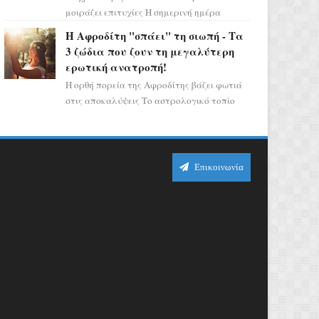
μοιράζει επιτυχίες Η σημερινή ημέρα
κρύβει τεράστιες δυναμικές,
Η Αφροδίτη "σπάει" τη σιωπή - Τα
αποδεικνύοντας πως η πραγματική
3 ζώδια που ζουν τη μεγαλύτερη
επιτυχί...
ερωτική ανατροπή!
Η ορθή πορεία της Αφροδίτης βάζει φωτιά
στις αποκαλύψεις Το αστρολογικό τοπίο
αλλάζει ριζικά, καθώς η Αφροδίτη
επιστρέφει σε ορθή πορεία ...
Επικοινωνία