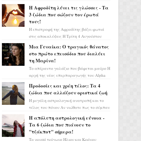
Ελένη στη σειρά «Μια νύχτα μόνο», θα
Η Αφροδίτη λύνει τις γλώσσες - Τα
πρέπει τώρα να προετοιμαστο...
3 ζώδια που σώζουν τον έρωτά
τους!
Η επιστροφή της Αφροδίτης βάζει φωτιά
στις αποκαλύψεις Η Τρίτη 4 Αυγούστου
αποτελεί ένα τεράστιο αστρολογικό
Μια Γυναίκα: Ο τραγικός θάνατος
ορόσημο, καθώς η Αφροδίτη πρ...
στο πρώτο επεισόδιο που διαλύει
τη Μαρίνα!
Το απέραντο γαλάζιο που βάφεται μαύρο Η
αρχή της νέας υπερπαραγωγής του Alpha
μας ταξιδεύει σε ένα ειδυλλιακό σκηνικό,
Προδοσίες και χρέη τέλος: Τα 4
πλημμυρισμένο από...
ζώδια που αλλάζουν οριστικά ζωή
Η μεγάλη αστρολογική ανατροπή και το
τέλος του πόνου Αν νιώθατε πως το σύμπαν
σάς έχει βάλει στο σημάδι, ήρθε η ώρα να
Η απόλυτη αστρολογική εύνοια -
πάρετε μια βαθιά α...
Τα 6 ζώδια που πιάνουν το
"τζάκποτ" σήμερα!
Το χρυσό τρίγωνο Ήλιου και Κρόνου