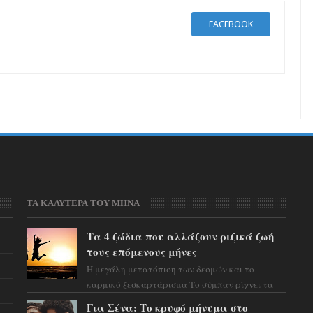
FACEBOOK
ΤΑ ΚΑΛΥΤΕΡΑ ΤΟΥ ΜΗΝΑ
Τα 4 ζώδια που αλλάζουν ριζικά ζωή
τους επόμενους μήνες
Η μεγάλη μετατόπιση των δεσμών και το
καρμικό ξεσκαρτάρισμα Το σύμπαν ρίχνει τα
χαρτιά του και η αστρολόγος Έλενορ
Για Σένα: Το κρυφό μήνυμα στο