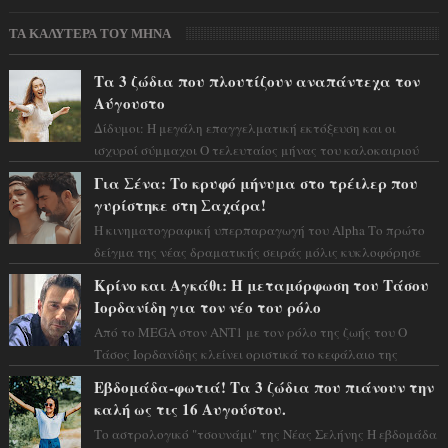
ΤΑ ΚΑΛΥΤΕΡΑ ΤΟΥ ΜΗΝΑ
Τα 3 ζώδια που πλουτίζουν αναπάντεχα τον
Αύγουστο
Δίδυμοι: Η μεγάλη επαγγελματική εκτόξευση και οι
ισχυροί σύμμαχοι Ο τελευταίος μήνας του καλοκαιριού
έρχεται να ανατρέψει τα πάντα γύρω α...
Για Σένα: Το κρυφό μήνυμα στο τρέιλερ που
γυρίστηκε στη Σαχάρα!
Η κινηματογραφική υπερπαραγωγή του Alpha Το πρώτο
δείγμα της νέας δραματικής σειράς μόλις κυκλοφόρησε
και η αισθητική του ξεπερνά κάθε π...
Κρίνο και Αγκάθι: Η μεταμόρφωση του Τάσου
Ιορδανίδη για τον νέο του ρόλο
Από το MEGA στον ΑΝΤ1 με τον ρόλο της ζωής του Ο
Τάσος Ιορδανίδης κλείνει οριστικά το κεφάλαιο της
τεράστιας επιτυχίας «Μια Νύχτα Μόνο» ...
Εβδομάδα-φωτιά! Τα 3 ζώδια που πιάνουν την
καλή ως τις 16 Αυγούστου.
Το αστρολογικό "τσουνάμι" της Νέας Σελήνης Η εβδομάδα