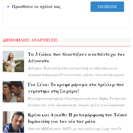
Προσθέστε το σχόλιό σας
FACEBOOK
ΔΗΜΟΦΙΛΕΙΣ ΑΝΑΡΤΗΣΕΙΣ
Τα 3 ζώδια που πλουτίζουν αναπάντεχα τον
Αύγουστο
Δίδυμοι: Η μεγάλη επαγγελματική εκτόξευση και οι
ισχυροί σύμμαχοι Ο τελευταίος μήνας του καλοκαιριού
έρχεται να ανατρέψει τα πάντα γύρω α...
Για Σένα: Το κρυφό μήνυμα στο τρέιλερ που
γυρίστηκε στη Σαχάρα!
Η κινηματογραφική υπερπαραγωγή του Alpha Το πρώτο
δείγμα της νέας δραματικής σειράς μόλις κυκλοφόρησε
και η αισθητική του ξεπερνά κάθε π...
Κρίνο και Αγκάθι: Η μεταμόρφωση του Τάσου
Ιορδανίδη για τον νέο του ρόλο
Από το MEGA στον ΑΝΤ1 με τον ρόλο της ζωής του Ο