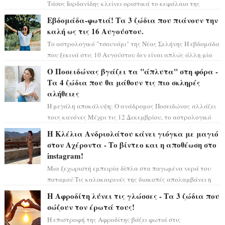
Τάσος Ιορδανίδης κλείνει οριστικά το κεφάλαιο της
τεράστιας επιτυχίας «Μια Νύχτα Μόνο» ...
Εβδομάδα-φωτιά! Τα 3 ζώδια που πιάνουν την
καλή ως τις 16 Αυγούστου.
Το αστρολογικό "τσουνάμι" της Νέας Σελήνης Η εβδομάδα
που ξεκινά στις 10 Αυγούστου δεν είναι απλώς άλλη μία
συνηθισμένη περίοδο...
Ο Ποσειδώνας βγάζει τα "άπλυτα" στη φόρα -
Τα 4 ζώδια που θα μάθουν τις πιο σκληρές
αλήθειες
Η μεγάλη αποκάλυψη: Ο ανάδρομος Ποσειδώνας αλλάζει
τους κανόνες Μέχρι τις 12 Δεκεμβρίου, το αστρολογικό
σκηνικό θυμίζει ταινία μυστηρίου ...
Η Κλέλια Ανδριολάτου κάνει γιόγκα με μαγιό
στον Αχέροντα - Το βίντεο και η αποθέωση στο
instagram!
Μια ξεχωριστή εμπειρία δίπλα στα παγωμένα νερά του
ποταμού Τις καλοκαιρινές της διακοπές απολαμβάνει η
Κλέλια Ανδριολάτου και φροντίζει ...
Η Αφροδίτη λύνει τις γλώσσες - Τα 3 ζώδια που
σώζουν τον έρωτά τους!
Η επιστροφή της Αφροδίτης βάζει φωτιά στις