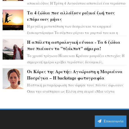
αποκαλύψεις Η Τρίτη 4 Αυγούστου αποτελεί ένα τεράστιο
αστρολογικό ορόσημο, καθώς η Αφροδίτη πρ...
Τα 4 ζώδια που αλλάζουν ριζικά ζωή τους
επόμενους μήνες
Η μεγάλη μετατόπιση των δεσμών και το καρμικό
ξεσκαρτάρισμα Το σύμπαν ρίχνει τα χαρτιά του και η
αστρολόγος Έλενορ προειδοποιεί: οι σελην...
Η απόλυτη αστρολογική εύνοια - Τα 6 ζώδια
που πιάνουν το "τζάκποτ" σήμερα!
Το χρυσό τρίγωνο Ήλιου και Κρόνου μοιράζει επιτυχίες Η
σημερινή ημέρα κρύβει τεράστιες δυναμικές,
αποδεικνύοντας πως η πραγματική επιτυχί...
Οι Κόρες της Αρετής: Αγνώριστη η Μαριάννα
Πουρέγκα – H backstage φωτογραφία
Η οπτική μεταμόρφωση που άφησε τους πάντες άφωνους
Όσοι την αγάπησαν ως Ελένη στη σειρά «Μια νύχτα
μόνο», θα πρέπει τώρα να προετοιμαστο...
Επικοινωνία