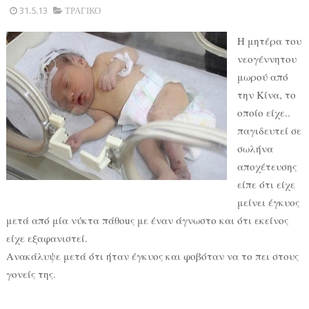
31.5.13
ΤΡΑΓΙΚΟ
Η μητέρα του
νεογέννητου
μωρού από
την Κίνα, το
οποίο είχε..
παγιδευτεί σε
σωλήνα
αποχέτευσης
είπε ότι είχε
μείνει έγκυος
μετά από μία νύκτα πάθouς με έναν άγνωστο και ότι εκείνος
είχε εξαφανιστεί.
Ανακάλυψε μετά ότι ήταν έγκυος και φοβόταν να το πει στους
γονείς της.