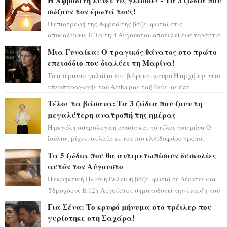
Η Αφροδίτη λύνει τις γλώσσες - Τα 3 ζώδια που
σώζουν τον έρωτά τους!
Η επιστροφή της Αφροδίτης βάζει φωτιά στις
αποκαλύψεις Η Τρίτη 4 Αυγούστου αποτελεί ένα τεράστιο
αστρολογικό ορόσημο, καθώς η Αφροδίτη πρ...
Μια Γυναίκα: Ο τραγικός θάνατος στο πρώτο
επεισόδιο που διαλύει τη Μαρίνα!
Το απέραντο γαλάζιο που βάφεται μαύρο Η αρχή της νέας
υπερπαραγωγής του Alpha μας ταξιδεύει σε ένα
ειδυλλιακό σκηνικό, πλημμυρισμένο από...
Τέλος τα βάσανα: Τα 3 ζώδια που ζουν τη
μεγαλύτερη ανατροπή της ημέρας
Η μεγάλη αστρολογική ανάσα και το τέλος του μήνα Ο
Ιούλιος ρίχνει αυλαία με τον πιο ελπιδοφόρο τρόπο,
καθώς η Σελήνη περνάει στο ζώδιο τω...
Τα 5 ζώδια που θα αντιμετωπίσουν δυσκολίες
αυτόν τον Αύγουστο
Η εκρηκτική Ηλιακή Έκλειψη βάζει φωτιά σε Λέοντες και
Υδροχόους Η 12η Αυγούστου σηματοδοτεί την έναρξη του
αστρολογικού χάους, καθώς η Ηλια...
Για Σένα: Το κρυφό μήνυμα στο τρέιλερ που
γυρίστηκε στη Σαχάρα!