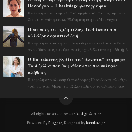
Πουρέγκα – H backstage φωτογραφία
Η οπτική μεταμόρφωση που άφησε τους πάντες άφωνους
Όσοι την αγάπησαν ως Ελένη στη σειρά «Μια νύχτα
μόνο», θα πρέπει τώρα να προετοιμαστο...
Προδοσίες και χρέη τέλος: Τα 4 ζώδια που
αλλάζουν οριστικά ζωή
Η μεγάλη αστρολογική ανατροπή και το τέλος του πόνου
Αν νιώθατε πως το σύμπαν σάς έχει βάλει στο σημάδι, ήρθε
η ώρα να πάρετε μια βαθιά α...
Ο Ποσειδώνας βγάζει τα "άπλυτα" στη φόρα -
Τα 4 ζώδια που θα μάθουν τις πιο σκληρές
αλήθειες
Η μεγάλη αποκάλυψη: Ο ανάδρομος Ποσειδώνας αλλάζει
τους κανόνες Μέχρι τις 12 Δεκεμβρίου, το αστρολογικό
σκηνικό θυμίζει ταινία μυστηρίου ...
All Rights Reserved by
kamikazi.gr
© 2026
Powered By
Blogger
, Designed by
kamikazi.gr