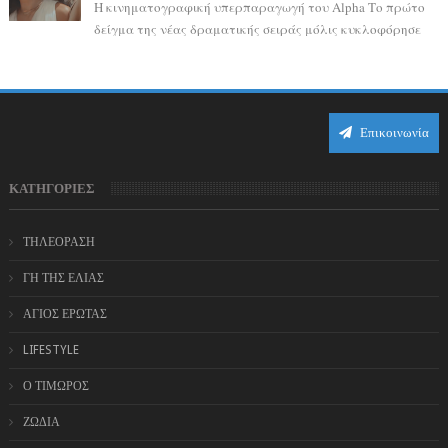
Η κινηματογραφική υπερπαραγωγή του Alpha Το πρώτο
δείγμα της νέας δραματικής σειράς μόλις κυκλοφόρησε
και η αισθητική του ξεπερνά κάθε π...
Επικοινωνία
ΚΑΤΗΓΟΡΙΕΣ
ΤΗΛΕΟΡΑΣΗ
ΓΗ ΤΗΣ ΕΛΙΑΣ
ΑΓΙΟΣ ΕΡΩΤΑΣ
LIFESTYLE
Ο ΤΙΜΩΡΟΣ
ΖΩΔΙΑ