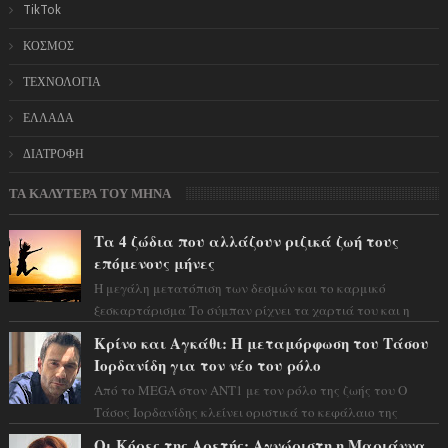
TikTok
ΚΟΣΜΟΣ
ΤΕΧΝΟΛΟΓΙΑ
ΕΛΛΑΔΑ
ΔΙΑΤΡΟΦΗ
ΤΑ ΚΑΛΥΤΕΡΑ ΤΟΥ ΜΗΝΑ
Τα 4 ζώδια που αλλάζουν ριζικά ζωή τους
επόμενους μήνες
Η μεγάλη μετατόπιση των δεσμών και το καρμικό
ξεσκαρτάρισμα Το σύμπαν ρίχνει τα χαρτιά του και η
αστρολόγος Έλενορ προειδοποιεί: οι σελην...
Κρίνο και Αγκάθι: Η μεταμόρφωση του Τάσου
Ιορδανίδη για τον νέο του ρόλο
Από το MEGA στον ΑΝΤ1 με τον ρόλο της ζωής του Ο
Τάσος Ιορδανίδης κλείνει οριστικά το κεφάλαιο της
τεράστιας επιτυχίας «Μια Νύχτα Μόνο» ...
Οι Κόρες της Αρετής: Αγνώριστη η Μαριάννα