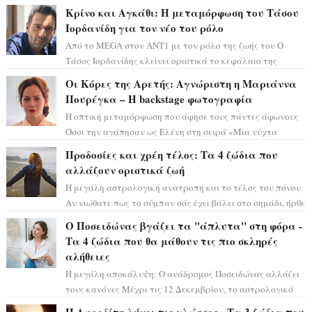
αστρολόγος Έλενορ προειδοποιεί: οι σελην...
Κρίνο και Αγκάθι: Η μεταμόρφωση του Τάσου
Ιορδανίδη για τον νέο του ρόλο
Από το MEGA στον ΑΝΤ1 με τον ρόλο της ζωής του Ο
Τάσος Ιορδανίδης κλείνει οριστικά το κεφάλαιο της
τεράστιας επιτυχίας «Μια Νύχτα Μόνο» ...
Οι Κόρες της Αρετής: Αγνώριστη η Μαριάννα
Πουρέγκα – H backstage φωτογραφία
Η οπτική μεταμόρφωση που άφησε τους πάντες άφωνους
Όσοι την αγάπησαν ως Ελένη στη σειρά «Μια νύχτα
μόνο», θα πρέπει τώρα να προετοιμαστο...
Προδοσίες και χρέη τέλος: Τα 4 ζώδια που
αλλάζουν οριστικά ζωή
Η μεγάλη αστρολογική ανατροπή και το τέλος του πόνου
Αν νιώθατε πως το σύμπαν σάς έχει βάλει στο σημάδι, ήρθε
η ώρα να πάρετε μια βαθιά α...
Ο Ποσειδώνας βγάζει τα "άπλυτα" στη φόρα -
Τα 4 ζώδια που θα μάθουν τις πιο σκληρές
αλήθειες
Η μεγάλη αποκάλυψη: Ο ανάδρομος Ποσειδώνας αλλάζει
τους κανόνες Μέχρι τις 12 Δεκεμβρίου, το αστρολογικό
σκηνικό θυμίζει ταινία μυστηρίου ...