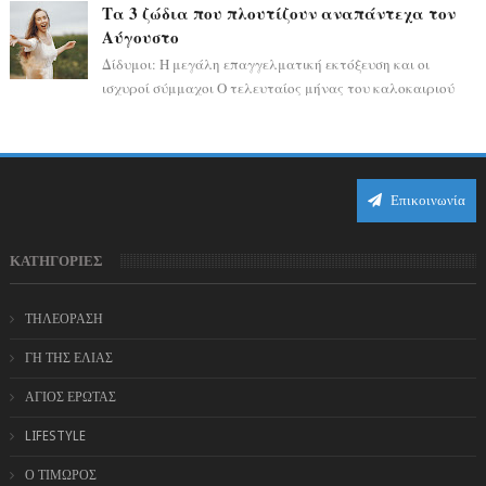
αποδεικνύοντας πως η πραγματική επιτυχί...
Τα 3 ζώδια που πλουτίζουν αναπάντεχα τον
Αύγουστο
Δίδυμοι: Η μεγάλη επαγγελματική εκτόξευση και οι
ισχυροί σύμμαχοι Ο τελευταίος μήνας του καλοκαιριού
έρχεται να ανατρέψει τα πάντα γύρω α...
Επικοινωνία
ΚΑΤΗΓΟΡΙΕΣ
ΤΗΛΕΟΡΑΣΗ
ΓΗ ΤΗΣ ΕΛΙΑΣ
ΑΓΙΟΣ ΕΡΩΤΑΣ
LIFESTYLE
Ο ΤΙΜΩΡΟΣ