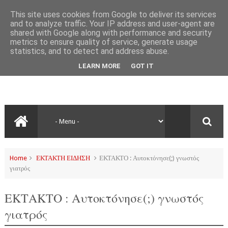
This site uses cookies from Google to deliver its services
and to analyze traffic. Your IP address and user-agent are
shared with Google along with performance and security
metrics to ensure quality of service, generate usage
statistics, and to detect and address abuse.
LEARN MORE
GOT IT
Home
ΕΚΤΑΚΤΗ ΕΙΔΗΣΗ
ΕΚΤΑΚΤΟ : Αυτοκτόνησε(;) γνωστός
γιατρός
ΕΚΤΑΚΤΟ : Αυτοκτόνησε(;) γνωστός
γιατρός