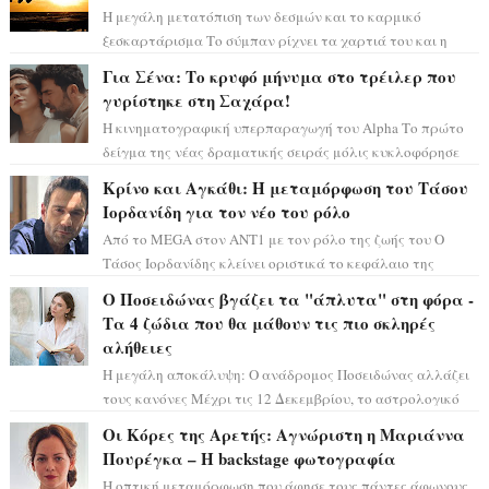
Η μεγάλη μετατόπιση των δεσμών και το καρμικό
ξεσκαρτάρισμα Το σύμπαν ρίχνει τα χαρτιά του και η
αστρολόγος Έλενορ προειδοποιεί: οι σελην...
Για Σένα: Το κρυφό μήνυμα στο τρέιλερ που
γυρίστηκε στη Σαχάρα!
Η κινηματογραφική υπερπαραγωγή του Alpha Το πρώτο
δείγμα της νέας δραματικής σειράς μόλις κυκλοφόρησε
και η αισθητική του ξεπερνά κάθε π...
Κρίνο και Αγκάθι: Η μεταμόρφωση του Τάσου
Ιορδανίδη για τον νέο του ρόλο
Από το MEGA στον ΑΝΤ1 με τον ρόλο της ζωής του Ο
Τάσος Ιορδανίδης κλείνει οριστικά το κεφάλαιο της
τεράστιας επιτυχίας «Μια Νύχτα Μόνο» ...
Ο Ποσειδώνας βγάζει τα "άπλυτα" στη φόρα -
Τα 4 ζώδια που θα μάθουν τις πιο σκληρές
αλήθειες
Η μεγάλη αποκάλυψη: Ο ανάδρομος Ποσειδώνας αλλάζει
τους κανόνες Μέχρι τις 12 Δεκεμβρίου, το αστρολογικό
σκηνικό θυμίζει ταινία μυστηρίου ...
Οι Κόρες της Αρετής: Αγνώριστη η Μαριάννα
Πουρέγκα – H backstage φωτογραφία
Η οπτική μεταμόρφωση που άφησε τους πάντες άφωνους