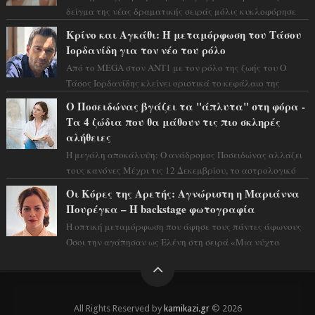
δείγμα της νέας δραματικής σειράς μόλις κυκλοφόρησε
και η αισθητική του ξεπερνά κάθε π...
Κρίνο και Αγκάθι: Η μεταμόρφωση του Τάσου
Ιορδανίδη για τον νέο του ρόλο
Από το MEGA στον ΑΝΤ1 με τον ρόλο της ζωής του Ο
Τάσος Ιορδανίδης κλείνει οριστικά το κεφάλαιο της
τεράστιας επιτυχίας «Μια Νύχτα Μόνο» ...
Ο Ποσειδώνας βγάζει τα "άπλυτα" στη φόρα -
Τα 4 ζώδια που θα μάθουν τις πιο σκληρές
αλήθειες
Η μεγάλη αποκάλυψη: Ο ανάδρομος Ποσειδώνας αλλάζει
τους κανόνες Μέχρι τις 12 Δεκεμβρίου, το αστρολογικό
σκηνικό θυμίζει ταινία μυστηρίου ...
Οι Κόρες της Αρετής: Αγνώριστη η Μαριάννα
Πουρέγκα – H backstage φωτογραφία
Η οπτική μεταμόρφωση που άφησε τους πάντες άφωνους
Όσοι την αγάπησαν ως Ελένη στη σειρά «Μια νύχτα
μόνο», θα πρέπει τώρα να προετοιμαστο...
All Rights Reserved by
kamikazi.gr
© 2026