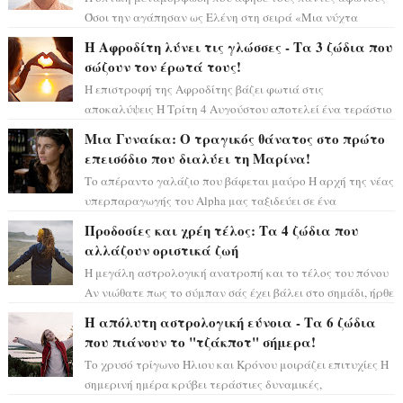
Όσοι την αγάπησαν ως Ελένη στη σειρά «Μια νύχτα
μόνο», θα πρέπει τώρα να προετοιμαστο...
Η Αφροδίτη λύνει τις γλώσσες - Τα 3 ζώδια που
σώζουν τον έρωτά τους!
Η επιστροφή της Αφροδίτης βάζει φωτιά στις
αποκαλύψεις Η Τρίτη 4 Αυγούστου αποτελεί ένα τεράστιο
αστρολογικό ορόσημο, καθώς η Αφροδίτη πρ...
Μια Γυναίκα: Ο τραγικός θάνατος στο πρώτο
επεισόδιο που διαλύει τη Μαρίνα!
Το απέραντο γαλάζιο που βάφεται μαύρο Η αρχή της νέας
υπερπαραγωγής του Alpha μας ταξιδεύει σε ένα
ειδυλλιακό σκηνικό, πλημμυρισμένο από...
Προδοσίες και χρέη τέλος: Τα 4 ζώδια που
αλλάζουν οριστικά ζωή
Η μεγάλη αστρολογική ανατροπή και το τέλος του πόνου
Αν νιώθατε πως το σύμπαν σάς έχει βάλει στο σημάδι, ήρθε
η ώρα να πάρετε μια βαθιά α...
Η απόλυτη αστρολογική εύνοια - Τα 6 ζώδια
που πιάνουν το "τζάκποτ" σήμερα!
Το χρυσό τρίγωνο Ήλιου και Κρόνου μοιράζει επιτυχίες Η
σημερινή ημέρα κρύβει τεράστιες δυναμικές,