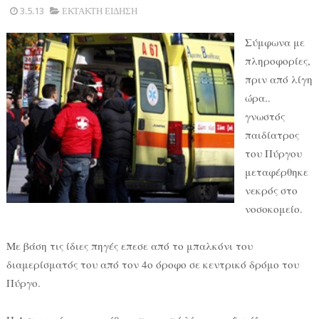
3.5.13
ΕΚΤΑΚΤΗ ΕΙΔΗΣΗ
Σύμφωνα με
πληροφορίες,
πριν από λίγη
ώρα..
γνωστός
παιδίατρος
του Πύργου
μεταφέρθηκε
νεκρός στο
νοσοκομείο.
Με βάση τις ίδιες πηγές επεσε από το μπαλκόνι του
διαμερίσματός του από τον 4ο όροφο σε κεντρικό δρόμο του
Πύργο.