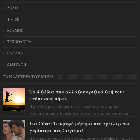
ΖΩΔΙΑ
TikTok
ΚΟΣΜΟΣ
ΤΕΧΝΟΛΟΓΙΑ
ΕΛΛΑΔΑ
ΔΙΑΤΡΟΦΗ
ΤΑ ΚΑΛΥΤΕΡΑ ΤΟΥ ΜΗΝΑ
Τα 4 ζώδια που αλλάζουν ριζικά ζωή τους
επόμενους μήνες
Η μεγάλη μετατόπιση των δεσμών και το καρμικό
ξεσκαρτάρισμα Το σύμπαν ρίχνει τα χαρτιά του και η
αστρολόγος Έλενορ προειδοποιεί: οι σελην...
Για Σένα: Το κρυφό μήνυμα στο τρέιλερ που
γυρίστηκε στη Σαχάρα!
Η κινηματογραφική υπερπαραγωγή του Alpha Το πρώτο