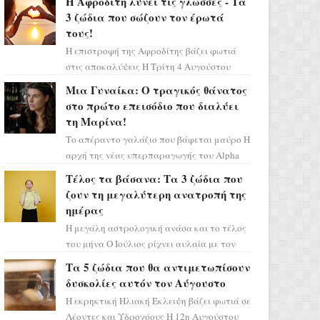
Η Αφροδίτη λύνει τις γλώσσες - Τα
3 ζώδια που σώζουν τον έρωτά
τους!
Η επιστροφή της Αφροδίτης βάζει φωτιά
στις αποκαλύψεις Η Τρίτη 4 Αυγούστου
αποτελεί ένα τεράστιο αστρολογικό
Μια Γυναίκα: Ο τραγικός θάνατος
ορόσημο, καθώς η Αφροδίτη πρ...
στο πρώτο επεισόδιο που διαλύει
τη Μαρίνα!
Το απέραντο γαλάζιο που βάφεται μαύρο Η
αρχή της νέας υπερπαραγωγής του Alpha
μας ταξιδεύει σε ένα ειδυλλιακό σκηνικό,
Τέλος τα βάσανα: Τα 3 ζώδια που
πλημμυρισμένο από...
ζουν τη μεγαλύτερη ανατροπή της
ημέρας
Η μεγάλη αστρολογική ανάσα και το τέλος
του μήνα Ο Ιούλιος ρίχνει αυλαία με τον
πιο ελπιδοφόρο τρόπο, καθώς η Σελήνη
Τα 5 ζώδια που θα αντιμετωπίσουν
περνάει στο ζώδιο τω...
δυσκολίες αυτόν τον Αύγουστο
Η εκρηκτική Ηλιακή Έκλειψη βάζει φωτιά σε
Λέοντες και Υδροχόους Η 12η Αυγούστου