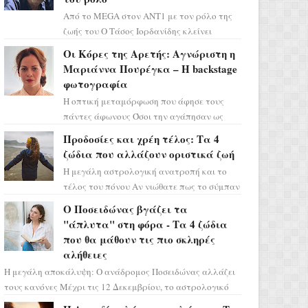
Από το MEGA στον ΑΝΤ1 με τον ρόλο της
ζωής του Ο Τάσος Ιορδανίδης κλείνει
οριστικά το κεφάλαιο της τεράστιας
Οι Κόρες της Αρετής: Αγνώριστη η
επιτυχίας «Μια Νύχτα Μόνο» ...
Μαριάννα Πουρέγκα – H backstage
φωτογραφία
Η οπτική μεταμόρφωση που άφησε τους
πάντες άφωνους Όσοι την αγάπησαν ως
Ελένη στη σειρά «Μια νύχτα μόνο», θα
Προδοσίες και χρέη τέλος: Τα 4
πρέπει τώρα να προετοιμαστο...
ζώδια που αλλάζουν οριστικά ζωή
Η μεγάλη αστρολογική ανατροπή και το
τέλος του πόνου Αν νιώθατε πως το σύμπαν
σάς έχει βάλει στο σημάδι, ήρθε η ώρα να
Ο Ποσειδώνας βγάζει τα
πάρετε μια βαθιά α...
"άπλυτα" στη φόρα - Τα 4 ζώδια
που θα μάθουν τις πιο σκληρές
αλήθειες
Η μεγάλη αποκάλυψη: Ο ανάδρομος Ποσειδώνας αλλάζει
τους κανόνες Μέχρι τις 12 Δεκεμβρίου, το αστρολογικό
σκηνικό θυμίζει ταινία μυστηρίου ...