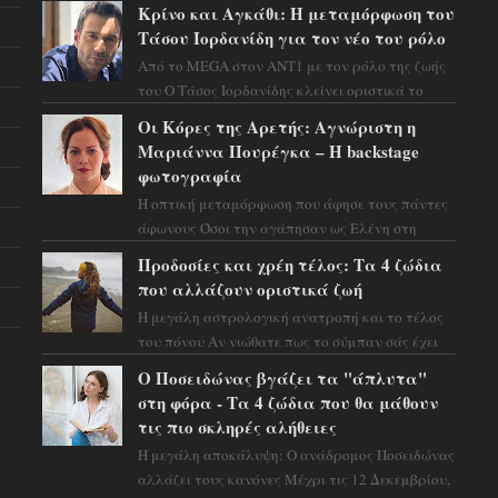
χαρτιά του και η αστρολόγος Έλενορ
Κρίνο και Αγκάθι: Η μεταμόρφωση του
προειδοποιεί: οι σελην...
Τάσου Ιορδανίδη για τον νέο του ρόλο
Από το MEGA στον ΑΝΤ1 με τον ρόλο της ζωής
του Ο Τάσος Ιορδανίδης κλείνει οριστικά το
κεφάλαιο της τεράστιας επιτυχίας «Μια Νύχτα
Οι Κόρες της Αρετής: Αγνώριστη η
Μόνο» ...
Μαριάννα Πουρέγκα – H backstage
φωτογραφία
Η οπτική μεταμόρφωση που άφησε τους πάντες
άφωνους Όσοι την αγάπησαν ως Ελένη στη
σειρά «Μια νύχτα μόνο», θα πρέπει τώρα να
Προδοσίες και χρέη τέλος: Τα 4 ζώδια
προετοιμαστο...
που αλλάζουν οριστικά ζωή
Η μεγάλη αστρολογική ανατροπή και το τέλος
του πόνου Αν νιώθατε πως το σύμπαν σάς έχει
βάλει στο σημάδι, ήρθε η ώρα να πάρετε μια
Ο Ποσειδώνας βγάζει τα "άπλυτα"
βαθιά α...
στη φόρα - Τα 4 ζώδια που θα μάθουν
τις πιο σκληρές αλήθειες
Η μεγάλη αποκάλυψη: Ο ανάδρομος Ποσειδώνας
αλλάζει τους κανόνες Μέχρι τις 12 Δεκεμβρίου,