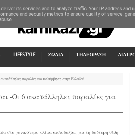
deliver its services and to analyze traffic. Your IP address and 
formance and security metrics to ensure quality of service, gen
abuse.
Α
LIFESTYLE
ΖΩΔΙΑ
ΤΗΛΕΟΡΑΣΗ
ΔΙΑΤΡ
6 ακατάλληλες παραλίες για κολύμβηση στην Ελλάδα!
ται -Οι 6 ακατάλληλες παραλίες για
σα στο γενικότερο κλίμα αισιοδοξίας για τη δεύτερη θέση