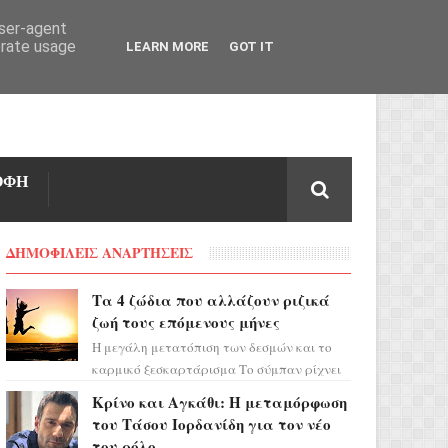
user-agent
erate usage
LEARN MORE
GOT IT
ΟΦΗ
ΔΗΜΟΦΙΛΕΙΣ ΑΝΑΡΤΗΣΕΙΣ
Τα 4 ζώδια που αλλάζουν ριζικά
ζωή τους επόμενους μήνες
Η μεγάλη μετατόπιση των δεσμών και το
καρμικό ξεσκαρτάρισμα Το σύμπαν ρίχνει
τα χαρτιά του και η αστρολόγος Έλενορ
Κρίνο και Αγκάθι: Η μεταμόρφωση
προειδοποιεί: οι σελην...
του Τάσου Ιορδανίδη για τον νέο
του ρόλο