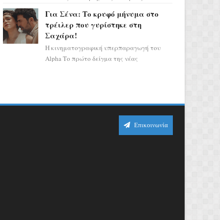
σηματοδοτεί την έναρξη του αστρολογικού
Για Σένα: Το κρυφό μήνυμα στο
χάους, καθώς η Ηλια...
τρέιλερ που γυρίστηκε στη
Σαχάρα!
Η κινηματογραφική υπερπαραγωγή του
Alpha Το πρώτο δείγμα της νέας
δραματικής σειράς μόλις κυκλοφόρησε και
η αισθητική του ξεπερνά κάθε π...
Επικοινωνία