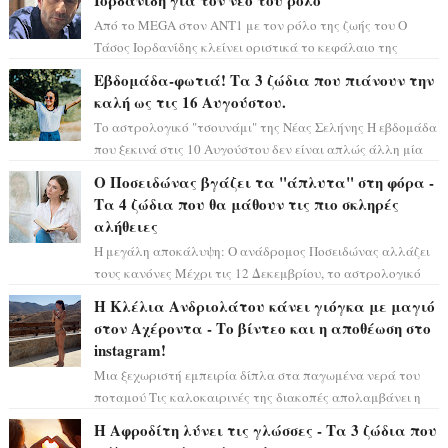
Ιορδανίδη για τον νέο του ρόλο
Από το MEGA στον ΑΝΤ1 με τον ρόλο της ζωής του Ο
Τάσος Ιορδανίδης κλείνει οριστικά το κεφάλαιο της
τεράστιας επιτυχίας «Μια Νύχτα Μόνο» ...
Εβδομάδα-φωτιά! Τα 3 ζώδια που πιάνουν την
καλή ως τις 16 Αυγούστου.
Το αστρολογικό "τσουνάμι" της Νέας Σελήνης Η εβδομάδα
που ξεκινά στις 10 Αυγούστου δεν είναι απλώς άλλη μία
συνηθισμένη περίοδο...
Ο Ποσειδώνας βγάζει τα "άπλυτα" στη φόρα -
Τα 4 ζώδια που θα μάθουν τις πιο σκληρές
αλήθειες
Η μεγάλη αποκάλυψη: Ο ανάδρομος Ποσειδώνας αλλάζει
τους κανόνες Μέχρι τις 12 Δεκεμβρίου, το αστρολογικό
σκηνικό θυμίζει ταινία μυστηρίου ...
Η Κλέλια Ανδριολάτου κάνει γιόγκα με μαγιό
στον Αχέροντα - Το βίντεο και η αποθέωση στο
instagram!
Μια ξεχωριστή εμπειρία δίπλα στα παγωμένα νερά του
ποταμού Τις καλοκαιρινές της διακοπές απολαμβάνει η
Κλέλια Ανδριολάτου και φροντίζει ...
Η Αφροδίτη λύνει τις γλώσσες - Τα 3 ζώδια που