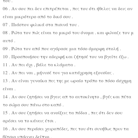
του .
06 . Αν σου πει δεν επιτρέπεται , πες του ότι ήθελες να δεις αν
είναι μικρότερο από το δικό σου .
07 . Πιάστον φιλικά στα πισινά του .
08 . Ρώτα τον πώς είναι το μικρό του όνομα . και φώναζε τον μ
αυτό .
09 . Ρώτα τον από που αγόρασε μια τόσο όμορφη στολή .
10 . Προσποιήσου την αδερφή και ζήτησέ του να βγείτε έξω .
11 . Αν πει όχι , βάλε τα κλάματα .
12 . Αν πει ναι , μήνυσέ τον για κατάχρηση εξουσίας .
13 . Αν είναι γυναίκα πες της με ωραίο τρόπο το πόσο άσχημη
είναι .
14 . Αν σου ζητήσει να βγεις απ το αυτοκίνητο , βγές και πέτα
το σώμα σου πάνω στο καπό .
15 . Αν σου ζητήσει να ανοίξεις τα πόδια , πες ότι δεν σου
αρέσει να το κάνεις έτσι .
16 . Αν σου περάσει χειροπέδες, πες του ότι συνήθως πριν τα
βίτσια υπάρχει δείπνο .