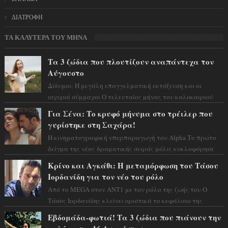
ΔΙΑΤΡΟΦΗ
ΤΑ ΚΑΛΥΤΕΡΑ ΤΟΥ ΜΗΝΑ
Τα 3 ζώδια που πλουτίζουν αναπάντεχα τον
Αύγουστο
Δίδυμοι: Η μεγάλη επαγγελματική εκτόξευση και οι
ισχυροί σύμμαχοι Ο τελευταίος μήνας του καλοκαιριού
έρχεται να ανατρέψει τα πάντα γύρω α...
Για Σένα: Το κρυφό μήνυμα στο τρέιλερ που
γυρίστηκε στη Σαχάρα!
Η κινηματογραφική υπερπαραγωγή του Alpha Το πρώτο
δείγμα της νέας δραματικής σειράς μόλις κυκλοφόρησε
και η αισθητική του ξεπερνά κάθε π...
Κρίνο και Αγκάθι: Η μεταμόρφωση του Τάσου
Ιορδανίδη για τον νέο του ρόλο
Από το MEGA στον ΑΝΤ1 με τον ρόλο της ζωής του Ο
Τάσος Ιορδανίδης κλείνει οριστικά το κεφάλαιο της
τεράστιας επιτυχίας «Μια Νύχτα Μόνο» ...
Εβδομάδα-φωτιά! Τα 3 ζώδια που πιάνουν την