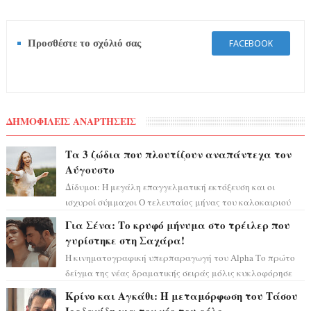
Προσθέστε το σχόλιό σας
FACEBOOK
ΔΗΜΟΦΙΛΕΙΣ ΑΝΑΡΤΗΣΕΙΣ
Τα 3 ζώδια που πλουτίζουν αναπάντεχα τον
Αύγουστο
Δίδυμοι: Η μεγάλη επαγγελματική εκτόξευση και οι
ισχυροί σύμμαχοι Ο τελευταίος μήνας του καλοκαιριού
έρχεται να ανατρέψει τα πάντα γύρω α...
Για Σένα: Το κρυφό μήνυμα στο τρέιλερ που
γυρίστηκε στη Σαχάρα!
Η κινηματογραφική υπερπαραγωγή του Alpha Το πρώτο
δείγμα της νέας δραματικής σειράς μόλις κυκλοφόρησε
και η αισθητική του ξεπερνά κάθε π...
Κρίνο και Αγκάθι: Η μεταμόρφωση του Τάσου