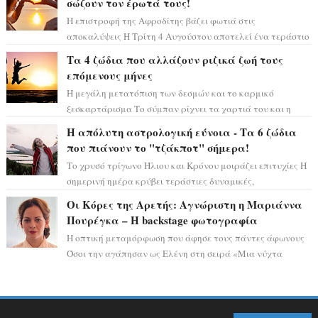
σώζουν τον έρωτά τους!
Η επιστροφή της Αφροδίτης βάζει φωτιά στις
αποκαλύψεις Η Τρίτη 4 Αυγούστου αποτελεί ένα τεράστιο
αστρολογικό ορόσημο, καθώς η Αφροδίτη πρ...
Τα 4 ζώδια που αλλάζουν ριζικά ζωή τους
επόμενους μήνες
Η μεγάλη μετατόπιση των δεσμών και το καρμικό
ξεσκαρτάρισμα Το σύμπαν ρίχνει τα χαρτιά του και η
αστρολόγος Έλενορ προειδοποιεί: οι σελην...
Η απόλυτη αστρολογική εύνοια - Τα 6 ζώδια
που πιάνουν το "τζάκποτ" σήμερα!
Το χρυσό τρίγωνο Ήλιου και Κρόνου μοιράζει επιτυχίες Η
σημερινή ημέρα κρύβει τεράστιες δυναμικές,
αποδεικνύοντας πως η πραγματική επιτυχί...
Οι Κόρες της Αρετής: Αγνώριστη η Μαριάννα
Πουρέγκα – H backstage φωτογραφία
Η οπτική μεταμόρφωση που άφησε τους πάντες άφωνους
Όσοι την αγάπησαν ως Ελένη στη σειρά «Μια νύχτα
μόνο», θα πρέπει τώρα να προετοιμαστο...