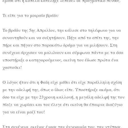
έμαθε ότι η κοπέλα κατέληξε «έπεσε» σε πραγματικό πένθος.
Τι είπε για το μοιραίο βράδυ
Το βράδυ της 5ης Απριλίου, την κάλεσε στο τηλέφωνο για να
συναντηθούν και να συζητήσουν. Πήγε από το σπίτι της, την
πήρε και πήγαν στο παρακάτω δρόμο για να μιλήσουν. Στη
συνέχεια άρχισαν να μαλώνουν και σύμφωνα πάντα με τα όσα
υποστήριξε ο κατηγορούμενος, εκείνη του έδωσε πρώτα ένα
χαστούκι!
Ο λόγος ήταν ότι η Φαίη είχε μάθει ότι είχε παράλληλη σχέση
με την αδελφή της, όπως ο ίδιος είπε. Υποστήριξε ακόμα, ότι
όσο τα είχε με την 23χρονη καλλονή, η μεγάλη αδελφή της τον
πίεζε να χωρίσει και του έλεγε ότι εκείνη θα έπαιρνε διαζύγιο
για να είναι μαζί του!
Στη συνέχεια, εκείνος έχασε την ψυχραιμία του, την χτύπησε,