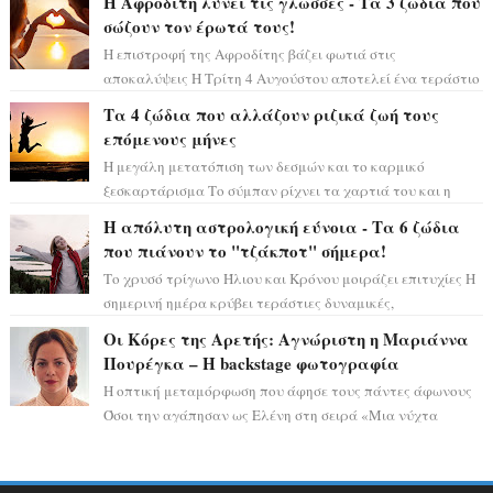
Η Αφροδίτη λύνει τις γλώσσες - Τα 3 ζώδια που
σώζουν τον έρωτά τους!
Η επιστροφή της Αφροδίτης βάζει φωτιά στις
αποκαλύψεις Η Τρίτη 4 Αυγούστου αποτελεί ένα τεράστιο
αστρολογικό ορόσημο, καθώς η Αφροδίτη πρ...
Τα 4 ζώδια που αλλάζουν ριζικά ζωή τους
επόμενους μήνες
Η μεγάλη μετατόπιση των δεσμών και το καρμικό
ξεσκαρτάρισμα Το σύμπαν ρίχνει τα χαρτιά του και η
αστρολόγος Έλενορ προειδοποιεί: οι σελην...
Η απόλυτη αστρολογική εύνοια - Τα 6 ζώδια
που πιάνουν το "τζάκποτ" σήμερα!
Το χρυσό τρίγωνο Ήλιου και Κρόνου μοιράζει επιτυχίες Η
σημερινή ημέρα κρύβει τεράστιες δυναμικές,
αποδεικνύοντας πως η πραγματική επιτυχί...
Οι Κόρες της Αρετής: Αγνώριστη η Μαριάννα
Πουρέγκα – H backstage φωτογραφία
Η οπτική μεταμόρφωση που άφησε τους πάντες άφωνους
Όσοι την αγάπησαν ως Ελένη στη σειρά «Μια νύχτα
μόνο», θα πρέπει τώρα να προετοιμαστο...