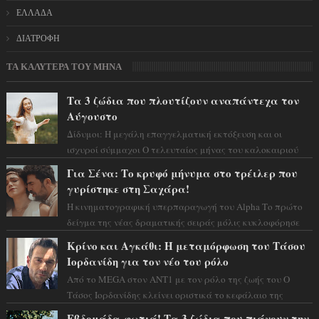
ΕΛΛΑΔΑ
ΔΙΑΤΡΟΦΗ
ΤΑ ΚΑΛΥΤΕΡΑ ΤΟΥ ΜΗΝΑ
Τα 3 ζώδια που πλουτίζουν αναπάντεχα τον
Αύγουστο
Δίδυμοι: Η μεγάλη επαγγελματική εκτόξευση και οι
ισχυροί σύμμαχοι Ο τελευταίος μήνας του καλοκαιριού
έρχεται να ανατρέψει τα πάντα γύρω α...
Για Σένα: Το κρυφό μήνυμα στο τρέιλερ που
γυρίστηκε στη Σαχάρα!
Η κινηματογραφική υπερπαραγωγή του Alpha Το πρώτο
δείγμα της νέας δραματικής σειράς μόλις κυκλοφόρησε
και η αισθητική του ξεπερνά κάθε π...
Κρίνο και Αγκάθι: Η μεταμόρφωση του Τάσου
Ιορδανίδη για τον νέο του ρόλο
Από το MEGA στον ΑΝΤ1 με τον ρόλο της ζωής του Ο
Τάσος Ιορδανίδης κλείνει οριστικά το κεφάλαιο της
τεράστιας επιτυχίας «Μια Νύχτα Μόνο» ...
Εβδομάδα-φωτιά! Τα 3 ζώδια που πιάνουν την