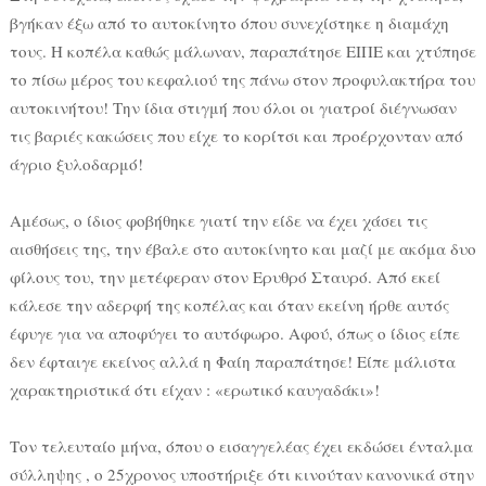
βγήκαν έξω από το αυτοκίνητο όπου συνεχίστηκε η διαμάχη
τους. Η κοπέλα καθώς μάλωναν, παραπάτησε ΕΙΠΕ και χτύπησε
το πίσω μέρος του κεφαλιού της πάνω στον προφυλακτήρα του
αυτοκινήτου! Την ίδια στιγμή που όλοι οι γιατροί διέγνωσαν
τις βαριές κακώσεις που είχε το κορίτσι και προέρχονταν από
άγριο ξυλοδαρμό!
Αμέσως, ο ίδιος φοβήθηκε γιατί την είδε να έχει χάσει τις
αισθήσεις της, την έβαλε στο αυτοκίνητο και μαζί με ακόμα δυο
φίλους του, την μετέφεραν στον Ερυθρό Σταυρό. Από εκεί
κάλεσε την αδερφή της κοπέλας και όταν εκείνη ήρθε αυτός
έφυγε για να αποφύγει το αυτόφωρο. Αφού, όπως ο ίδιος είπε
δεν έφταιγε εκείνος αλλά η Φαίη παραπάτησε! Είπε μάλιστα
χαρακτηριστικά ότι είχαν : «ερωτικό καυγαδάκι»!
Τον τελευταίο μήνα, όπου ο εισαγγελέας έχει εκδώσει ένταλμα
σύλληψης , ο 25χρονος υποστήριξε ότι κινούταν κανονικά στην