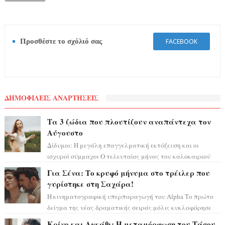
Προσθέστε το σχόλιό σας
FACEBOOK
ΔΗΜΟΦΙΛΕΙΣ ΑΝΑΡΤΗΣΕΙΣ
Τα 3 ζώδια που πλουτίζουν αναπάντεχα τον
Αύγουστο
Δίδυμοι: Η μεγάλη επαγγελματική εκτόξευση και οι
ισχυροί σύμμαχοι Ο τελευταίος μήνας του καλοκαιριού
έρχεται να ανατρέψει τα πάντα γύρω α...
Για Σένα: Το κρυφό μήνυμα στο τρέιλερ που
γυρίστηκε στη Σαχάρα!
Η κινηματογραφική υπερπαραγωγή του Alpha Το πρώτο
δείγμα της νέας δραματικής σειράς μόλις κυκλοφόρησε
και η αισθητική του ξεπερνά κάθε π...
Κρίνο και Αγκάθι: Η μεταμόρφωση του Τάσου