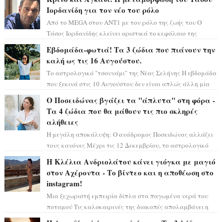
Ιορδανίδη για τον νέο του ρόλο
Από το MEGA στον ΑΝΤ1 με τον ρόλο της ζωής του Ο
Τάσος Ιορδανίδης κλείνει οριστικά το κεφάλαιο της
τεράστιας επιτυχίας «Μια Νύχτα Μόνο» ...
Εβδομάδα-φωτιά! Τα 3 ζώδια που πιάνουν την
καλή ως τις 16 Αυγούστου.
Το αστρολογικό "τσουνάμι" της Νέας Σελήνης Η εβδομάδα
που ξεκινά στις 10 Αυγούστου δεν είναι απλώς άλλη μία
συνηθισμένη περίοδο...
Ο Ποσειδώνας βγάζει τα "άπλυτα" στη φόρα -
Τα 4 ζώδια που θα μάθουν τις πιο σκληρές
αλήθειες
Η μεγάλη αποκάλυψη: Ο ανάδρομος Ποσειδώνας αλλάζει
τους κανόνες Μέχρι τις 12 Δεκεμβρίου, το αστρολογικό
σκηνικό θυμίζει ταινία μυστηρίου ...
Η Κλέλια Ανδριολάτου κάνει γιόγκα με μαγιό
στον Αχέροντα - Το βίντεο και η αποθέωση στο
instagram!
Μια ξεχωριστή εμπειρία δίπλα στα παγωμένα νερά του
ποταμού Τις καλοκαιρινές της διακοπές απολαμβάνει η
Κλέλια Ανδριολάτου και φροντίζει ...