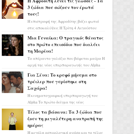
Η Αφροδίτη λύνει τις γλώσσες - Τα
πάρετε μια βαθιά α...
3 ζώδια που σώζουν τον έρωτά
τους!
Η επιστροφή της Αφροδίτης βάζει φωτιά
στις αποκαλύψεις Η Τρίτη 4 Αυγούστου
αποτελεί ένα τεράστιο αστρολογικό
Μια Γυναίκα: Ο τραγικός θάνατος
ορόσημο, καθώς η Αφροδίτη πρ...
στο πρώτο επεισόδιο που διαλύει
τη Μαρίνα!
Το απέραντο γαλάζιο που βάφεται μαύρο Η
αρχή της νέας υπερπαραγωγής του Alpha
μας ταξιδεύει σε ένα ειδυλλιακό σκηνικό,
Για Σένα: Το κρυφό μήνυμα στο
πλημμυρισμένο από...
τρέιλερ που γυρίστηκε στη
Σαχάρα!
Η κινηματογραφική υπερπαραγωγή του
Alpha Το πρώτο δείγμα της νέας
δραματικής σειράς μόλις κυκλοφόρησε και
Τέλος τα βάσανα: Τα 3 ζώδια που
η αισθητική του ξεπερνά κάθε π...
ζουν τη μεγαλύτερη ανατροπή της
ημέρας
Η μεγάλη αστρολογική ανάσα και το τέλος