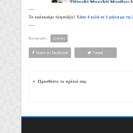
----
Το καλοκαίρι πλησιάζει!
Χάσε 4 κιλά σε 1 μήνα με 
----
Κατηγορία :
ΔΙΑΦΟΡΑ
Share on facebook
Tweet
Προσθέστε το σχόλιό σας