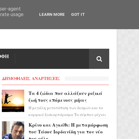
user-agent
erate usage
LEARN MORE
GOT IT
ΟΦΗ
ΔΗΜΟΦΙΛΕΙΣ ΑΝΑΡΤΗΣΕΙΣ
Τα 4 ζώδια που αλλάζουν ριζικά
ζωή τους επόμενους μήνες
Η μεγάλη μετατόπιση των δεσμών και το
καρμικό ξεσκαρτάρισμα Το σύμπαν ρίχνει
τα χαρτιά του και η αστρολόγος Έλενορ
Κρίνο και Αγκάθι: Η μεταμόρφωση
προειδοποιεί: οι σελην...
του Τάσου Ιορδανίδη για τον νέο
του ρόλο