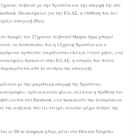
23χρονος Αλβανός με την Χριστίνα και την αδερφή της στο
Facebook. Πονοκέφαλος για την ΕΛ.ΑΣ. η υπόθεση που δεν
υμίζει απαγωγή (Pics)
Στο προφίλ του 23χρονου Αλβανού Μarjon Ajazi μπορεί
κανείς να διαπιστώσει πως η 13χρονη Χριστίνα και ο
φερόμενος αρπαγέας γνωρίζονταν εδώ και λίγους μήνες, ενώ
πονοκέφαλο προκαλεί στην ΕΛ.ΑΣ. η ιστορία που πλέον
απομακρύνεται από το σενάριο της απαγωγής.
Διάλογοι με την μικρότερη αδερφή της Χριστίνας,
φωτογραφίες, σχόλια κοινών φίλων, αλλά και η πρόθεση του
ροβάλλονται στο Facebook, ενώ προκαλούν την δυσαρέσκεια
ας της ανήλικης που ζει στιγμές αγωνίας μέχρι άνδρες της
εται ως DJ σε διάφορα μπαρ, μένει στο Παλαιό Τσιφλίκι