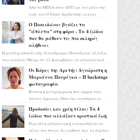
Από το MEGA στον ΑΝΤ1 με τον ρόλο της
ζωής του Ο Τάσος Ιορδανίδης κλείνει
οριστικά το κεφάλαιο της τεράστιας
Ο Ποσειδώνας βγάζει τα
επιτυχίας «Μια Νύχτα Μόνο» ...
"άπλυτα" στη φόρα - Τα 4 ζώδια
που θα μάθουν τις πιο σκληρές
αλήθειες
Η μεγάλη αποκάλυψη: Ο ανάδρομος Ποσειδώνας αλλάζει
τους κανόνες Μέχρι τις 12 Δεκεμβρίου, το αστρολογικό
σκηνικό θυμίζει ταινία μυστηρίου ...
Οι Κόρες της Αρετής: Αγνώριστη η
Μαριάννα Πουρέγκα – H backstage
φωτογραφία
Η οπτική μεταμόρφωση που άφησε τους
πάντες άφωνους Όσοι την αγάπησαν ως
Ελένη στη σειρά «Μια νύχτα μόνο», θα
Προδοσίες και χρέη τέλος: Τα 4
πρέπει τώρα να προετοιμαστο...
ζώδια που αλλάζουν οριστικά ζωή
Η μεγάλη αστρολογική ανατροπή και το
τέλος του πόνου Αν νιώθατε πως το σύμπαν
σάς έχει βάλει στο σημάδι, ήρθε η ώρα να