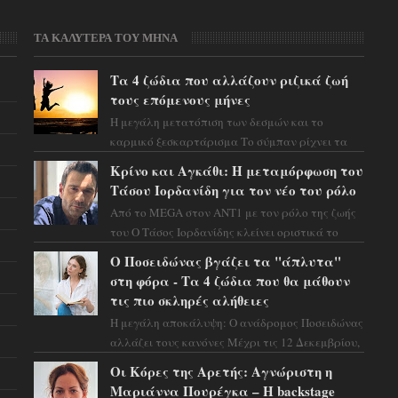
ΤΑ ΚΑΛΥΤΕΡΑ ΤΟΥ ΜΗΝΑ
Τα 4 ζώδια που αλλάζουν ριζικά ζωή
τους επόμενους μήνες
Η μεγάλη μετατόπιση των δεσμών και το
καρμικό ξεσκαρτάρισμα Το σύμπαν ρίχνει τα
χαρτιά του και η αστρολόγος Έλενορ
Κρίνο και Αγκάθι: Η μεταμόρφωση του
προειδοποιεί: οι σελην...
Τάσου Ιορδανίδη για τον νέο του ρόλο
Από το MEGA στον ΑΝΤ1 με τον ρόλο της ζωής
του Ο Τάσος Ιορδανίδης κλείνει οριστικά το
κεφάλαιο της τεράστιας επιτυχίας «Μια Νύχτα
Ο Ποσειδώνας βγάζει τα "άπλυτα"
Μόνο» ...
στη φόρα - Τα 4 ζώδια που θα μάθουν
τις πιο σκληρές αλήθειες
Η μεγάλη αποκάλυψη: Ο ανάδρομος Ποσειδώνας
αλλάζει τους κανόνες Μέχρι τις 12 Δεκεμβρίου,
το αστρολογικό σκηνικό θυμίζει ταινία
Οι Κόρες της Αρετής: Αγνώριστη η
μυστηρίου ...
Μαριάννα Πουρέγκα – H backstage