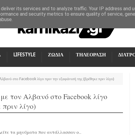
deliver its services and to analyze traffic. Your IP address and 
formance and security metrics to ensure quality of service, gen
abuse.
Α
LIFESTYLE
ΖΩΔΙΑ
ΤΗΛΕΟΡΑΣΗ
ΔΙΑΤΡ
Αλβανό στο Facebook λίγο πριν την εξαφάνισή της (βρέθηκε πριν λίγο)
 με τον Αλβανό στο Facebook λίγο
 πριν λίγο)
Δείτε τα μηνύματα που αντάλλασσαν ο..