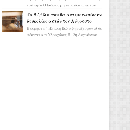
του μήνα Ο Ιούλιος ρίχνει αυλαία με τον
πιο ελπιδοφόρο τρόπο, καθώς η Σελήνη
Τα 5 ζώδια που θα αντιμετωπίσουν
περνάει στο ζώδιο τω...
δυσκολίες αυτόν τον Αύγουστο
Η εκρηκτική Ηλιακή Έκλειψη βάζει φωτιά σε
Λέοντες και Υδροχόους Η 12η Αυγούστου
σηματοδοτεί την έναρξη του αστρολογικού
χάους, καθώς η Ηλια...