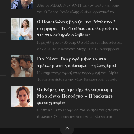
Από το MEGA στον ΑΝΤ1 με τον ρόλο της ζωής
του Ο Τάσος Ιορδανίδης κλείνει οριστικά το
κεφάλαιο της τεράστιας επιτυχίας «Μια Νύχτα
Ο Ποσειδώνας βγάζει τα "άπλυτα"
Μόνο» ...
στη φόρα - Τα 4 ζώδια που θα μάθουν
τις πιο σκληρές αλήθειες
Η μεγάλη αποκάλυψη: Ο ανάδρομος Ποσειδώνας
αλλάζει τους κανόνες Μέχρι τις 12 Δεκεμβρίου,
το αστρολογικό σκηνικό θυμίζει ταινία
Για Σένα: Το κρυφό μήνυμα στο
μυστηρίου ...
τρέιλερ που γυρίστηκε στη Σαχάρα!
Η κινηματογραφική υπερπαραγωγή του Alpha
Το πρώτο δείγμα της νέας δραματικής σειράς
μόλις κυκλοφόρησε και η αισθητική του ξεπερνά
Οι Κόρες της Αρετής: Αγνώριστη η
κάθε π...
Μαριάννα Πουρέγκα – H backstage
φωτογραφία
Η οπτική μεταμόρφωση που άφησε τους πάντες
άφωνους Όσοι την αγάπησαν ως Ελένη στη
σειρά «Μια νύχτα μόνο», θα πρέπει τώρα να
προετοιμαστο...