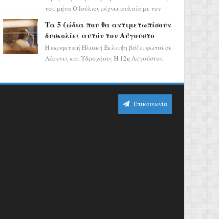
του μήνα Ο Ιούλιος ρίχνει αυλαία με τον
πιο ελπιδοφόρο τρόπο, καθώς η Σελήνη
Τα 5 ζώδια που θα αντιμετωπίσουν
περνάει στο ζώδιο τω...
δυσκολίες αυτόν τον Αύγουστο
Η εκρηκτική Ηλιακή Έκλειψη βάζει φωτιά σε
Λέοντες και Υδροχόους Η 12η Αυγούστου
σηματοδοτεί την έναρξη του αστρολογικού
χάους, καθώς η Ηλια...
Επικοινωνία