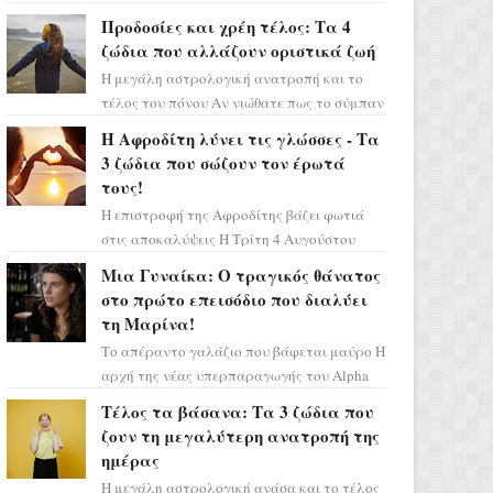
Ελένη στη σειρά «Μια νύχτα μόνο», θα
Προδοσίες και χρέη τέλος: Τα 4
πρέπει τώρα να προετοιμαστο...
ζώδια που αλλάζουν οριστικά ζωή
Η μεγάλη αστρολογική ανατροπή και το
τέλος του πόνου Αν νιώθατε πως το σύμπαν
σάς έχει βάλει στο σημάδι, ήρθε η ώρα να
Η Αφροδίτη λύνει τις γλώσσες - Τα
πάρετε μια βαθιά α...
3 ζώδια που σώζουν τον έρωτά
τους!
Η επιστροφή της Αφροδίτης βάζει φωτιά
στις αποκαλύψεις Η Τρίτη 4 Αυγούστου
αποτελεί ένα τεράστιο αστρολογικό
Μια Γυναίκα: Ο τραγικός θάνατος
ορόσημο, καθώς η Αφροδίτη πρ...
στο πρώτο επεισόδιο που διαλύει
τη Μαρίνα!
Το απέραντο γαλάζιο που βάφεται μαύρο Η
αρχή της νέας υπερπαραγωγής του Alpha
μας ταξιδεύει σε ένα ειδυλλιακό σκηνικό,
Τέλος τα βάσανα: Τα 3 ζώδια που
πλημμυρισμένο από...
ζουν τη μεγαλύτερη ανατροπή της
ημέρας
Η μεγάλη αστρολογική ανάσα και το τέλος