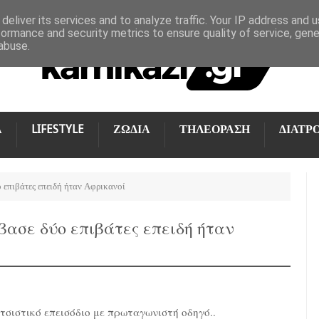
deliver its services and to analyze traffic. Your IP address and 
formance and security metrics to ensure quality of service, gen
abuse.
Α
LIFESTYLE
ΖΩΔΙΑ
ΤΗΛΕΟΡΑΣΗ
ΔΙΑΤΡ
 επιβάτες επειδή ήταν Αφρικανοί
βασε δύο επιβάτες επειδή ήταν
τσιστικό επεισόδιο με πρωταγωνιστή οδηγό..