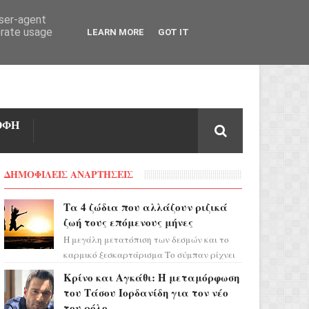
user-agent
erate usage
LEARN MORE
GOT IT
ΟΦΗ
ΔΗΜΟΦΙΛΕΙΣ ΑΝΑΡΤΗΣΕΙΣ
Τα 4 ζώδια που αλλάζουν ριζικά
ζωή τους επόμενους μήνες
Η μεγάλη μετατόπιση των δεσμών και το
καρμικό ξεσκαρτάρισμα Το σύμπαν ρίχνει
τα χαρτιά του και η αστρολόγος Έλενορ
Κρίνο και Αγκάθι: Η μεταμόρφωση
προειδοποιεί: οι σελην...
του Τάσου Ιορδανίδη για τον νέο
του ρόλο