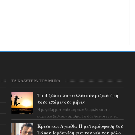
ΤΑ ΚΑΛΥΤΕΡΑ ΤΟΥ ΜΗΝΑ
Τα 4 ζώδια που αλλάζουν ριζικά ζωή
τους επόμενους μήνες
Η μεγάλη μετατόπιση των δεσμών και το
καρμικό ξεσκαρτάρισμα Το σύμπαν ρίχνει τα
χαρτιά του και η αστρολόγος Έλενορ
Κρίνο και Αγκάθι: Η μεταμόρφωση του
προειδοποιεί: οι σελην...
Τάσου Ιορδανίδη για τον νέο του ρόλο