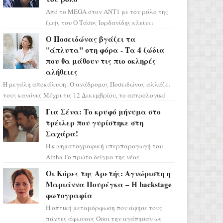
Από το MEGA στον ΑΝΤ1 με τον ρόλο της
ζωής του Ο Τάσος Ιορδανίδης κλείνει
οριστικά το κεφάλαιο της τεράστιας
Ο Ποσειδώνας βγάζει τα
επιτυχίας «Μια Νύχτα Μόνο» ...
"άπλυτα" στη φόρα - Τα 4 ζώδια
που θα μάθουν τις πιο σκληρές
αλήθειες
Η μεγάλη αποκάλυψη: Ο ανάδρομος Ποσειδώνας αλλάζει
τους κανόνες Μέχρι τις 12 Δεκεμβρίου, το αστρολογικό
σκηνικό θυμίζει ταινία μυστηρίου ...
Για Σένα: Το κρυφό μήνυμα στο
τρέιλερ που γυρίστηκε στη
Σαχάρα!
Η κινηματογραφική υπερπαραγωγή του
Alpha Το πρώτο δείγμα της νέας
δραματικής σειράς μόλις κυκλοφόρησε και
Οι Κόρες της Αρετής: Αγνώριστη η
η αισθητική του ξεπερνά κάθε π...
Μαριάννα Πουρέγκα – H backstage
φωτογραφία
Η οπτική μεταμόρφωση που άφησε τους
πάντες άφωνους Όσοι την αγάπησαν ως