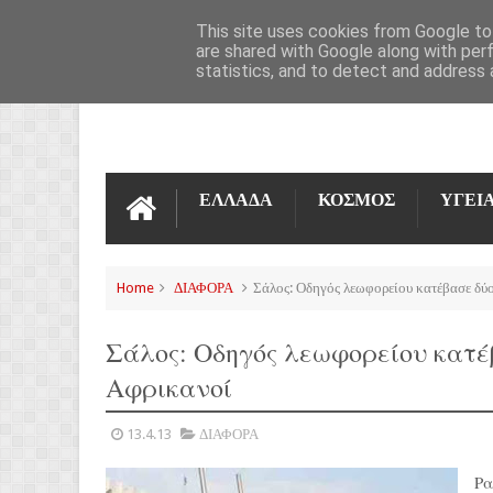
ΌΡΟΙ ΧΡΉΣΗΣ
ΕΠΙΚΟΙΝΩΝΊΑ
This site uses cookies from Google to 
are shared with Google along with per
statistics, and to detect and address 
ΕΛΛΑΔΑ
ΚΟΣΜΟΣ
ΥΓΕΙ
Home
ΔΙΑΦΟΡΑ
Σάλος: Οδηγός λεωφορείου κατέβασε δύο
Σάλος: Οδηγός λεωφορείου κατέ
Αφρικανοί
13.4.13
ΔΙΑΦΟΡΑ
Ρα