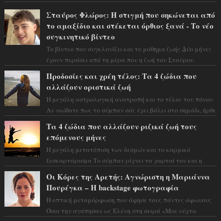
Σταύρος Φλώρος: Η στιγμή που σηκώνεται από
το αμαξίδιο και στέκεται όρθιος ξανά - Το νέο
συγκινητικό βίντεο
Το βίντεο που συγκλονίζει και το μάθημα ζωής Δύο μήνες
έχουν περάσει από τη μέρα που η ζωή του Σταύρου
Φλώρου άλλαξε για πάντα. Ο πρώην...
Προδοσίες και χρέη τέλος: Τα 4 ζώδια που
αλλάζουν οριστικά ζωή
Η μεγάλη αστρολογική ανατροπή και το τέλος του πόνου
Αν νιώθατε πως το σύμπαν σάς έχει βάλει στο σημάδι, ήρθε
η ώρα να πάρετε μια βαθιά α...
Τα 4 ζώδια που αλλάζουν ριζικά ζωή τους
επόμενους μήνες
Η μεγάλη μετατόπιση των δεσμών και το καρμικό
ξεσκαρτάρισμα Το σύμπαν ρίχνει τα χαρτιά του και η
αστρολόγος Έλενορ προειδοποιεί: οι σελην...
Οι Κόρες της Αρετής: Αγνώριστη η Μαριάννα
Πουρέγκα – H backstage φωτογραφία
Η οπτική μεταμόρφωση που άφησε τους πάντες άφωνους
Όσοι την αγάπησαν ως Ελένη στη σειρά «Μια νύχτα