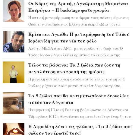
Οι Κόρες της Αρετής: Αγνώριστη η Μαριάννα
Πουρέγκα – H backstage φωτογραφία
Η οπτική μεταμόρφωση που άφησε τους πάντες άφωνους
Όσοι την αγάπησαν ως Ελένη στη σειρά «Μια νύχτα
μόνο», θα πρέπει τώρα να προετοιμαστο...
Κρίνο και Αγκάθι: Η μεταμόρφωση του Τάσου
Ιορδανίδη για τον νέο του ρόλο
Από το MEGA στον ΑΝΤ1 με τον ρόλο της ζωής του Ο
Τάσος Ιορδανίδης κλείνει οριστικά το κεφάλαιο της
τεράστιας επιτυχίας «Μια Νύχτα Μόνο» ...
Τέλος τα βάσανα: Τα 3 ζώδια που ζουν τη
μεγαλύτερη ανατροπή της ημέρας
Η μεγάλη αστρολογική ανάσα και το τέλος του μήνα Ο
Ιούλιος ρίχνει αυλαία με τον πιο ελπιδοφόρο τρόπο,
καθώς η Σελήνη περνάει στο ζώδιο τω...
Τα 5 ζώδια που θα αντιμετωπίσουν δυσκολίες
αυτόν τον Αύγουστο
Η εκρηκτική Ηλιακή Έκλειψη βάζει φωτιά σε Λέοντες και
Υδροχόους Η 12η Αυγούστου σηματοδοτεί την έναρξη του
αστρολογικού χάους, καθώς η Ηλια...
Η Αφροδίτη λύνει τις γλώσσες - Τα 3 ζώδια που
σώζουν τον έρωτά τους!