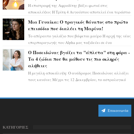
Η επιστροφή της Αφροδίτης βάζει φωτιά στις
αποκαλύψεις Η Τρίτη 4 Αυγούστου αποτελεί ένα τεράστιο
αστρολογικό ορόσημο, καθώς η Αφροδίτη πρ...
Μια Γυναίκα: Ο τραγικός θάνατος στο πρώτο
επεισόδιο που διαλύει τη Μαρίνα!
Το απέραντο γαλάζιο που βάφεται μαύρο Η αρχή της νέας
υπερπαραγωγής του Alpha μας ταξιδεύει σε ένα
ειδυλλιακό σκηνικό, πλημμυρισμένο από...
Ο Ποσειδώνας βγάζει τα "άπλυτα" στη φόρα -
Τα 4 ζώδια που θα μάθουν τις πιο σκληρές
αλήθειες
Η μεγάλη αποκάλυψη: Ο ανάδρομος Ποσειδώνας αλλάζει
τους κανόνες Μέχρι τις 12 Δεκεμβρίου, το αστρολογικό
σκηνικό θυμίζει ταινία μυστηρίου ...
Επικοινωνία
ΚΑΤΗΓΟΡΙΕΣ