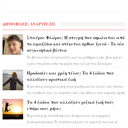
ΔΗΜΟΦΙΛΕΙΣ ΑΝΑΡΤΗΣΕΙΣ
Σταύρος Φλώρος: Η στιγμή που σηκώνεται από
το αμαξίδιο και στέκεται όρθιος ξανά - Το νέο
συγκινητικό βίντεο
Το βίντεο που συγκλονίζει και το μάθημα ζωής Δύο μήνες
έχουν περάσει από τη μέρα που η ζωή του Σταύρου
Φλώρου άλλαξε για πάντα. Ο πρώην...
Προδοσίες και χρέη τέλος: Τα 4 ζώδια που
αλλάζουν οριστικά ζωή
Η μεγάλη αστρολογική ανατροπή και το τέλος του πόνου
Αν νιώθατε πως το σύμπαν σάς έχει βάλει στο σημάδι, ήρθε
η ώρα να πάρετε μια βαθιά α...
Τα 4 ζώδια που αλλάζουν ριζικά ζωή τους
επόμενους μήνες
Η μεγάλη μετατόπιση των δεσμών και το καρμικό
ξεσκαρτάρισμα Το σύμπαν ρίχνει τα χαρτιά του και η
αστρολόγος Έλενορ προειδοποιεί: οι σελην...