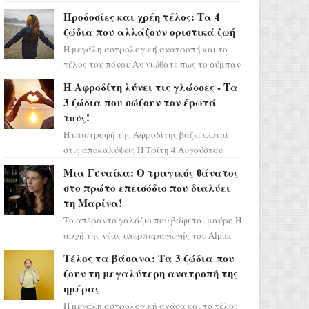
Ελένη στη σειρά «Μια νύχτα μόνο», θα
Προδοσίες και χρέη τέλος: Τα 4
πρέπει τώρα να προετοιμαστο...
ζώδια που αλλάζουν οριστικά ζωή
Η μεγάλη αστρολογική ανατροπή και το
τέλος του πόνου Αν νιώθατε πως το σύμπαν
σάς έχει βάλει στο σημάδι, ήρθε η ώρα να
Η Αφροδίτη λύνει τις γλώσσες - Τα
πάρετε μια βαθιά α...
3 ζώδια που σώζουν τον έρωτά
τους!
Η επιστροφή της Αφροδίτης βάζει φωτιά
στις αποκαλύψεις Η Τρίτη 4 Αυγούστου
αποτελεί ένα τεράστιο αστρολογικό
Μια Γυναίκα: Ο τραγικός θάνατος
ορόσημο, καθώς η Αφροδίτη πρ...
στο πρώτο επεισόδιο που διαλύει
τη Μαρίνα!
Το απέραντο γαλάζιο που βάφεται μαύρο Η
αρχή της νέας υπερπαραγωγής του Alpha
μας ταξιδεύει σε ένα ειδυλλιακό σκηνικό,
Τέλος τα βάσανα: Τα 3 ζώδια που
πλημμυρισμένο από...
ζουν τη μεγαλύτερη ανατροπή της
ημέρας
Η μεγάλη αστρολογική ανάσα και το τέλος