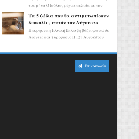
του μήνα Ο Ιούλιος ρίχνει αυλαία με τον
πιο ελπιδοφόρο τρόπο, καθώς η Σελήνη
Τα 5 ζώδια που θα αντιμετωπίσουν
περνάει στο ζώδιο τω...
δυσκολίες αυτόν τον Αύγουστο
Η εκρηκτική Ηλιακή Έκλειψη βάζει φωτιά σε
Λέοντες και Υδροχόους Η 12η Αυγούστου
σηματοδοτεί την έναρξη του αστρολογικού
χάους, καθώς η Ηλια...
Επικοινωνία