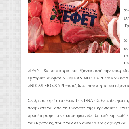
Στ
DN
Τρ
Συ
κο
ετ
Ca
«IFANTIS», που παρασκευάζονται από την εταιρεί
εμπορική ονομασία «NIKAS ΜΟΣΧΑΡΙ λουκάνικα τ. 
«ΝΙΚΑS ΜΟΣΧΑΡΙ παριζάκι», που παρασκευάζονται 
Σε ό,τι αφορά στα θετικά σε DNA αλόγου δείγματα,
προβλέπεται από τη Σύσταση της Ευρωπαϊκής Επιτρ
προσδιορισμό της ουσίας φαινυλοβουταζόνη, εκδό
του Κράτους, που ήταν στο σύνολό τους αρνητικά.