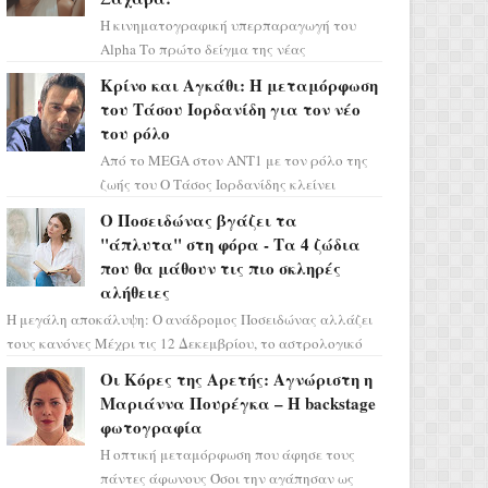
Η κινηματογραφική υπερπαραγωγή του
Alpha Το πρώτο δείγμα της νέας
δραματικής σειράς μόλις κυκλοφόρησε και
Κρίνο και Αγκάθι: Η μεταμόρφωση
η αισθητική του ξεπερνά κάθε π...
του Τάσου Ιορδανίδη για τον νέο
του ρόλο
Από το MEGA στον ΑΝΤ1 με τον ρόλο της
ζωής του Ο Τάσος Ιορδανίδης κλείνει
οριστικά το κεφάλαιο της τεράστιας
Ο Ποσειδώνας βγάζει τα
επιτυχίας «Μια Νύχτα Μόνο» ...
"άπλυτα" στη φόρα - Τα 4 ζώδια
που θα μάθουν τις πιο σκληρές
αλήθειες
Η μεγάλη αποκάλυψη: Ο ανάδρομος Ποσειδώνας αλλάζει
τους κανόνες Μέχρι τις 12 Δεκεμβρίου, το αστρολογικό
σκηνικό θυμίζει ταινία μυστηρίου ...
Οι Κόρες της Αρετής: Αγνώριστη η
Μαριάννα Πουρέγκα – H backstage
φωτογραφία
Η οπτική μεταμόρφωση που άφησε τους
πάντες άφωνους Όσοι την αγάπησαν ως