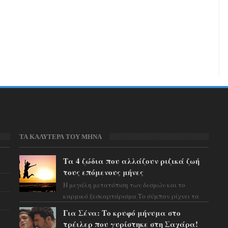
ΤΑ ΚΑΛΥΤΕΡΑ ΤΟΥ ΜΗΝΑ
Τα 4 ζώδια που αλλάζουν ριζικά ζωή
τους επόμενους μήνες
Η μεγάλη μετατόπιση των δεσμών και το
καρμικό ξεσκαρτάρισμα Το σύμπαν ρίχνει τα
χαρτιά του και η αστρολόγος Έλενορ
Για Σένα: Το κρυφό μήνυμα στο
προειδοποιεί: οι σελην...
τρέιλερ που γυρίστηκε στη Σαχάρα!