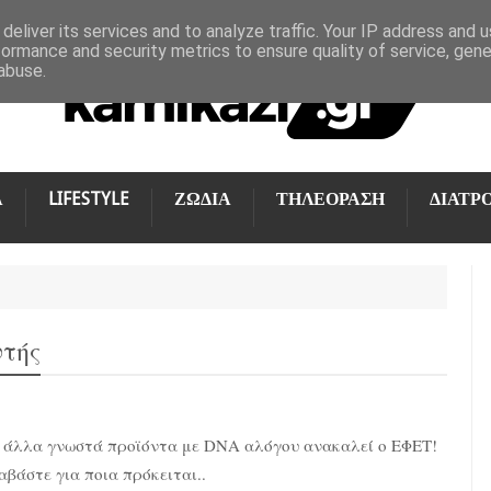
deliver its services and to analyze traffic. Your IP address and 
formance and security metrics to ensure quality of service, gen
abuse.
Α
LIFESTYLE
ΖΩΔΙΑ
ΤΗΛΕΟΡΑΣΗ
ΔΙΑΤΡ
τής
 άλλα γνωστά προϊόντα με DNA αλόγου ανακαλεί ο ΕΦΕΤ!
αβάστε για ποια πρόκειται..