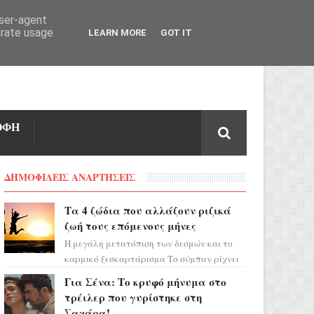
user-agent
erate usage
LEARN MORE
GOT IT
ΟΦΗ
ΔΗΜΟΦΙΛΕΙΣ ΑΝΑΡΤΗΣΕΙΣ
Τα 4 ζώδια που αλλάζουν ριζικά
ζωή τους επόμενους μήνες
Η μεγάλη μετατόπιση των δεσμών και το
καρμικό ξεσκαρτάρισμα Το σύμπαν ρίχνει
τα χαρτιά του και η αστρολόγος Έλενορ
Για Σένα: Το κρυφό μήνυμα στο
προειδοποιεί: οι σελην...
τρέιλερ που γυρίστηκε στη
Σαχάρα!