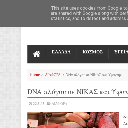
ΌΡΟΙ ΧΡΉΣΗΣ
ΕΠΙΚΟΙΝΩΝΊΑ
This site uses cookies from Google to 
are shared with Google along with per
statistics, and to detect and address 
ΕΛΛΑΔΑ
ΚΟΣΜΟΣ
ΥΓΕΙ
Home
ΔΙΑΦΟΡΑ
DNA αλόγου σε ΝΙΚΑΣ και Υφαντής
DNA αλόγου σε ΝΙΚΑΣ και Υφαν
22.3.13
ΔΙΑΦΟΡΑ
Κι
Δι