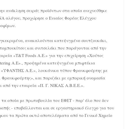
ην ανάκληση σειράς προϊόντων στα οποία ανιχνεύθηκε
A αλόγου, προχώρησε ο Ενιαίος Φορέας Ελέγχου
οφίμων.
γκεκριμένα, ανακαλούνται κατεψυγμένο σουτζουκάκι,
τομπουκίτσες και σνιτσελάκι που παράγονται από την
αιρεία «T&T Foods Α.Ε.» για την επιχείρηση «Χούτος
tering A.E»., προψημένα κατεψυγμένα μπιφτέκια
α «ΥΦΑΝΤΗΣ Α.Ε.», λουκάνικα τύπου Φρανκφούρτης με
Φρανκφούρτης», και παριζάκι με εμπορική ονομασία
από την εταιρεία «Π. Γ. ΝΙΚΑΣ Α.Β.Ε.Ε.».
 τα οποία με πρωτοβουλία του ΕΦΕΤ - παρ' όλο που δεν
οπής - υποβάλλονται και σε εργαστηριακό έλεγχο για τον
θηκαν τα πρώτα οκτώ αποτελέσματα από το Γενικό Χημείο