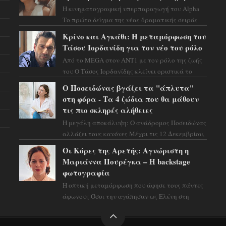
Η κινηματογραφική υπερπαραγωγή του Alpha
Το πρώτο δείγμα της νέας δραματικής σειράς
μόλις κυκλοφόρησε και η αισθητική του ξεπερνά
Κρίνο και Αγκάθι: Η μεταμόρφωση του
κάθε π...
Τάσου Ιορδανίδη για τον νέο του ρόλο
Από το MEGA στον ΑΝΤ1 με τον ρόλο της ζωής
του Ο Τάσος Ιορδανίδης κλείνει οριστικά το
κεφάλαιο της τεράστιας επιτυχίας «Μια Νύχτα
Ο Ποσειδώνας βγάζει τα "άπλυτα"
Μόνο» ...
στη φόρα - Τα 4 ζώδια που θα μάθουν
τις πιο σκληρές αλήθειες
Η μεγάλη αποκάλυψη: Ο ανάδρομος Ποσειδώνας
αλλάζει τους κανόνες Μέχρι τις 12 Δεκεμβρίου,
το αστρολογικό σκηνικό θυμίζει ταινία
Οι Κόρες της Αρετής: Αγνώριστη η
μυστηρίου ...
Μαριάννα Πουρέγκα – H backstage
φωτογραφία
Η οπτική μεταμόρφωση που άφησε τους πάντες
άφωνους Όσοι την αγάπησαν ως Ελένη στη
σειρά «Μια νύχτα μόνο», θα πρέπει τώρα να
προετοιμαστο...