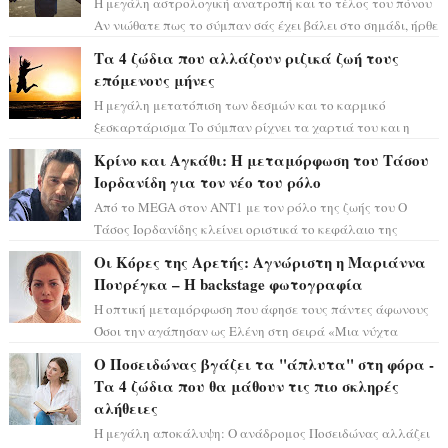
Η μεγάλη αστρολογική ανατροπή και το τέλος του πόνου
Αν νιώθατε πως το σύμπαν σάς έχει βάλει στο σημάδι, ήρθε
η ώρα να πάρετε μια βαθιά α...
Τα 4 ζώδια που αλλάζουν ριζικά ζωή τους
επόμενους μήνες
Η μεγάλη μετατόπιση των δεσμών και το καρμικό
ξεσκαρτάρισμα Το σύμπαν ρίχνει τα χαρτιά του και η
αστρολόγος Έλενορ προειδοποιεί: οι σελην...
Κρίνο και Αγκάθι: Η μεταμόρφωση του Τάσου
Ιορδανίδη για τον νέο του ρόλο
Από το MEGA στον ΑΝΤ1 με τον ρόλο της ζωής του Ο
Τάσος Ιορδανίδης κλείνει οριστικά το κεφάλαιο της
τεράστιας επιτυχίας «Μια Νύχτα Μόνο» ...
Οι Κόρες της Αρετής: Αγνώριστη η Μαριάννα
Πουρέγκα – H backstage φωτογραφία
Η οπτική μεταμόρφωση που άφησε τους πάντες άφωνους
Όσοι την αγάπησαν ως Ελένη στη σειρά «Μια νύχτα
μόνο», θα πρέπει τώρα να προετοιμαστο...
Ο Ποσειδώνας βγάζει τα "άπλυτα" στη φόρα -
Τα 4 ζώδια που θα μάθουν τις πιο σκληρές
αλήθειες
Η μεγάλη αποκάλυψη: Ο ανάδρομος Ποσειδώνας αλλάζει