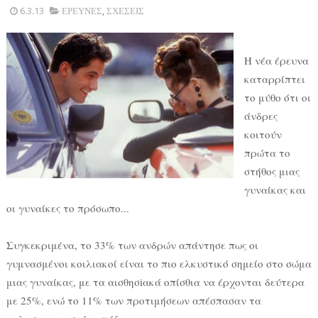
6.3.13
ΕΡΕΥΝΕΣ
,
ΣΧΕΣΕΙΣ
Η νέα έρευνα
καταρρίπτει
το μύθο ότι οι
άνδρες
κοιτούν
πρώτα το
στήθος μιας
γυναίκας και
οι γυναίκες το πρόσωπο...
Συγκεκριμένα, το 33% των ανδρών απάντησε πως οι
γυμνασμένοι κοιλιακοί είναι το πιο ελκυστικό σημείο στο σώμα
μιας γυναίκας, με τα αισθησiακά οπίσθια να έρχονται δεύτερα
με 25%, ενώ το 11% των προτιμήσεων απέσπασαν τα