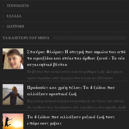
ΤΕΧΝΟΛΟΓΙΑ
ΕΛΛΑΔΑ
ΔΙΑΤΡΟΦΗ
ΤΑ ΚΑΛΥΤΕΡΑ ΤΟΥ ΜΗΝΑ
Σταύρος Φλώρος: Η στιγμή που σηκώνεται από
το αμαξίδιο και στέκεται όρθιος ξανά - Το νέο
συγκινητικό βίντεο
Το βίντεο που συγκλονίζει και το μάθημα ζωής Δύο μήνες
έχουν περάσει από τη μέρα που η ζωή του Σταύρου
Φλώρου άλλαξε για πάντα. Ο πρώην...
Προδοσίες και χρέη τέλος: Τα 4 ζώδια που
αλλάζουν οριστικά ζωή
Η μεγάλη αστρολογική ανατροπή και το τέλος του πόνου
Αν νιώθατε πως το σύμπαν σάς έχει βάλει στο σημάδι, ήρθε
η ώρα να πάρετε μια βαθιά α...
Τα 4 ζώδια που αλλάζουν ριζικά ζωή τους
επόμενους μήνες