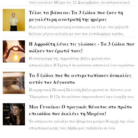
τους κανόνες Μέχρι τις 12 Δεκεμβρίου, το αστρολογικό
σκηνικό θυμίζει ταινία μυστηρίου ...
Τέλος τα βάσανα: Τα 3 ζώδια που ζουν τη
μεγαλύτερη ανατροπή της ημέρας
Η μεγάλη αστρολογική ανάσα και το τέλος του μήνα Ο
Ιούλιος ρίχνει αυλαία με τον πιο ελπιδοφόρο τρόπο,
καθώς η Σελήνη περνάει στο ζώδιο τω...
Η Αφροδίτη λύνει τις γλώσσες - Τα 3 ζώδια που
σώζουν τον έρωτά τους!
Η επιστροφή της Αφροδίτης βάζει φωτιά στις
αποκαλύψεις Η Τρίτη 4 Αυγούστου αποτελεί ένα τεράστιο
αστρολογικό ορόσημο, καθώς η Αφροδίτη πρ...
Τα 5 ζώδια που θα αντιμετωπίσουν δυσκολίες
αυτόν τον Αύγουστο
Η εκρηκτική Ηλιακή Έκλειψη βάζει φωτιά σε Λέοντες και
Υδροχόους Η 12η Αυγούστου σηματοδοτεί την έναρξη του
αστρολογικού χάους, καθώς η Ηλια...
Μια Γυναίκα: Ο τραγικός θάνατος στο πρώτο
επεισόδιο που διαλύει τη Μαρίνα!
Το απέραντο γαλάζιο που βάφεται μαύρο Η αρχή της νέας
υπερπαραγωγής του Alpha μας ταξιδεύει σε ένα
ειδυλλιακό σκηνικό, πλημμυρισμένο από...