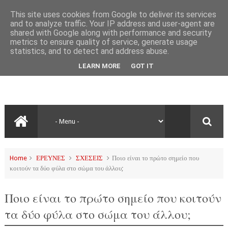
This site uses cookies from Google to deliver its services
and to analyze traffic. Your IP address and user-agent are
shared with Google along with performance and security
metrics to ensure quality of service, generate usage
statistics, and to detect and address abuse.
LEARN MORE
GOT IT
Home
ΕΡΕΥΝΕΣ
ΣΧΕΣΕΙΣ
Ποιο είναι το πρώτο σημείο που
κοιτούν τα δύο φύλα στο σώμα του άλλου;
Ποιο είναι το πρώτο σημείο που κοιτούν
τα δύο φύλα στο σώμα του άλλου;