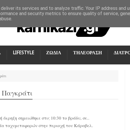
deliver its services and to analyze traffic. Your IP address and 
formance and security metrics to ensure quality of service, gen
abuse.
Α
LIFESTYLE
ΖΩΔΙΑ
ΤΗΛΕΟΡΑΣΗ
ΔΙΑΤΡ
ράτι
ο Παγκράτι
ή έκρηξη σημειώθηκε στις 10:30 το βράδυ, σε..
ρία ταχυμεταφορών στην περιοχή του Κάραβελ.