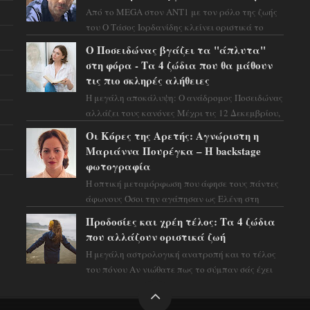
Από το MEGA στον ΑΝΤ1 με τον ρόλο της ζωής
του Ο Τάσος Ιορδανίδης κλείνει οριστικά το
κεφάλαιο της τεράστιας επιτυχίας «Μια Νύχτα
Ο Ποσειδώνας βγάζει τα "άπλυτα"
Μόνο» ...
στη φόρα - Τα 4 ζώδια που θα μάθουν
τις πιο σκληρές αλήθειες
Η μεγάλη αποκάλυψη: Ο ανάδρομος Ποσειδώνας
αλλάζει τους κανόνες Μέχρι τις 12 Δεκεμβρίου,
το αστρολογικό σκηνικό θυμίζει ταινία
Οι Κόρες της Αρετής: Αγνώριστη η
μυστηρίου ...
Μαριάννα Πουρέγκα – H backstage
φωτογραφία
Η οπτική μεταμόρφωση που άφησε τους πάντες
άφωνους Όσοι την αγάπησαν ως Ελένη στη
σειρά «Μια νύχτα μόνο», θα πρέπει τώρα να
Προδοσίες και χρέη τέλος: Τα 4 ζώδια
προετοιμαστο...
που αλλάζουν οριστικά ζωή
Η μεγάλη αστρολογική ανατροπή και το τέλος
του πόνου Αν νιώθατε πως το σύμπαν σάς έχει
βάλει στο σημάδι, ήρθε η ώρα να πάρετε μια
βαθιά α...