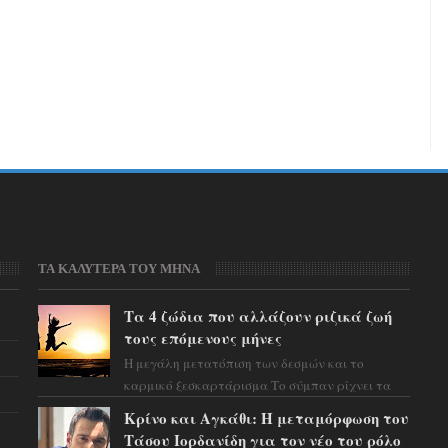
ΤΑ ΚΑΛΥΤΕΡΑ ΤΟΥ ΜΗΝΑ
Τα 4 ζώδια που αλλάζουν ριζικά ζωή
τους επόμενους μήνες
Η μεγάλη μετατόπιση των δεσμών και το
καρμικό ξεσκαρτάρισμα Το σύμπαν ρίχνει τα
χαρτιά του και η αστρολόγος Έλενορ
Κρίνο και Αγκάθι: Η μεταμόρφωση του
προειδοποιεί: οι σελην...
Τάσου Ιορδανίδη για τον νέο του ρόλο