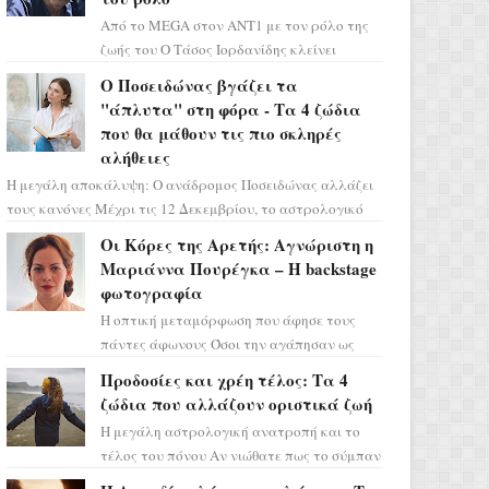
Από το MEGA στον ΑΝΤ1 με τον ρόλο της
ζωής του Ο Τάσος Ιορδανίδης κλείνει
οριστικά το κεφάλαιο της τεράστιας
Ο Ποσειδώνας βγάζει τα
επιτυχίας «Μια Νύχτα Μόνο» ...
"άπλυτα" στη φόρα - Τα 4 ζώδια
που θα μάθουν τις πιο σκληρές
αλήθειες
Η μεγάλη αποκάλυψη: Ο ανάδρομος Ποσειδώνας αλλάζει
τους κανόνες Μέχρι τις 12 Δεκεμβρίου, το αστρολογικό
σκηνικό θυμίζει ταινία μυστηρίου ...
Οι Κόρες της Αρετής: Αγνώριστη η
Μαριάννα Πουρέγκα – H backstage
φωτογραφία
Η οπτική μεταμόρφωση που άφησε τους
πάντες άφωνους Όσοι την αγάπησαν ως
Ελένη στη σειρά «Μια νύχτα μόνο», θα
Προδοσίες και χρέη τέλος: Τα 4
πρέπει τώρα να προετοιμαστο...
ζώδια που αλλάζουν οριστικά ζωή
Η μεγάλη αστρολογική ανατροπή και το
τέλος του πόνου Αν νιώθατε πως το σύμπαν
σάς έχει βάλει στο σημάδι, ήρθε η ώρα να