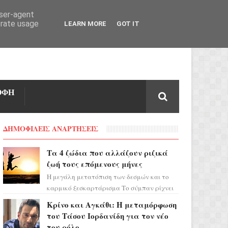
user-agent
erate usage
LEARN MORE
GOT IT
ΟΦΗ
ΔΗΜΟΦΙΛΕΙΣ ΑΝΑΡΤΗΣΕΙΣ
Τα 4 ζώδια που αλλάζουν ριζικά
ζωή τους επόμενους μήνες
Η μεγάλη μετατόπιση των δεσμών και το
καρμικό ξεσκαρτάρισμα Το σύμπαν ρίχνει
τα χαρτιά του και η αστρολόγος Έλενορ
Κρίνο και Αγκάθι: Η μεταμόρφωση
προειδοποιεί: οι σελην...
του Τάσου Ιορδανίδη για τον νέο
του ρόλο