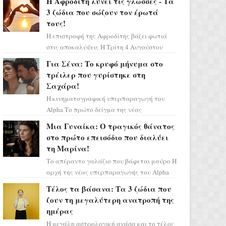
Η Αφροδίτη λύνει τις γλώσσες - Τα
πάρετε μια βαθιά α...
3 ζώδια που σώζουν τον έρωτά
τους!
Η επιστροφή της Αφροδίτης βάζει φωτιά
στις αποκαλύψεις Η Τρίτη 4 Αυγούστου
αποτελεί ένα τεράστιο αστρολογικό
Για Σένα: Το κρυφό μήνυμα στο
ορόσημο, καθώς η Αφροδίτη πρ...
τρέιλερ που γυρίστηκε στη
Σαχάρα!
Η κινηματογραφική υπερπαραγωγή του
Alpha Το πρώτο δείγμα της νέας
δραματικής σειράς μόλις κυκλοφόρησε και
Μια Γυναίκα: Ο τραγικός θάνατος
η αισθητική του ξεπερνά κάθε π...
στο πρώτο επεισόδιο που διαλύει
τη Μαρίνα!
Το απέραντο γαλάζιο που βάφεται μαύρο Η
αρχή της νέας υπερπαραγωγής του Alpha
μας ταξιδεύει σε ένα ειδυλλιακό σκηνικό,
Τέλος τα βάσανα: Τα 3 ζώδια που
πλημμυρισμένο από...
ζουν τη μεγαλύτερη ανατροπή της
ημέρας
Η μεγάλη αστρολογική ανάσα και το τέλος