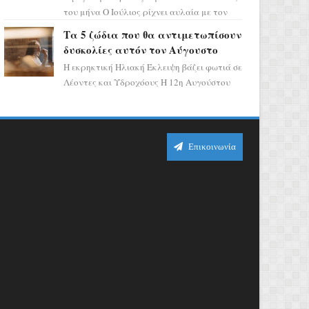
του μήνα Ο Ιούλιος ρίχνει αυλαία με τον
πιο ελπιδοφόρο τρόπο, καθώς η Σελήνη
Τα 5 ζώδια που θα αντιμετωπίσουν
περνάει στο ζώδιο τω...
δυσκολίες αυτόν τον Αύγουστο
Η εκρηκτική Ηλιακή Έκλειψη βάζει φωτιά σε
Λέοντες και Υδροχόους Η 12η Αυγούστου
σηματοδοτεί την έναρξη του αστρολογικού
χάους, καθώς η Ηλια...
Επικοινωνία