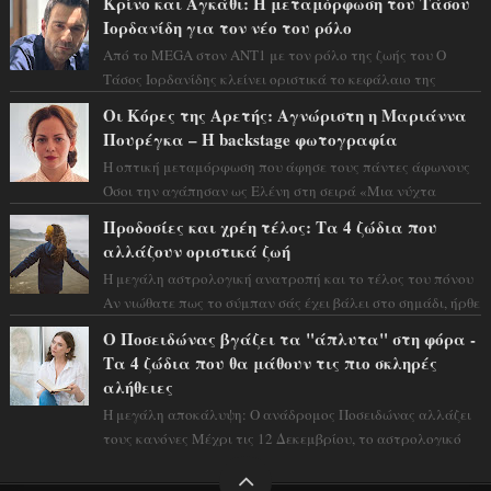
Κρίνο και Αγκάθι: Η μεταμόρφωση του Τάσου
Ιορδανίδη για τον νέο του ρόλο
Από το MEGA στον ΑΝΤ1 με τον ρόλο της ζωής του Ο
Τάσος Ιορδανίδης κλείνει οριστικά το κεφάλαιο της
τεράστιας επιτυχίας «Μια Νύχτα Μόνο» ...
Οι Κόρες της Αρετής: Αγνώριστη η Μαριάννα
Πουρέγκα – H backstage φωτογραφία
Η οπτική μεταμόρφωση που άφησε τους πάντες άφωνους
Όσοι την αγάπησαν ως Ελένη στη σειρά «Μια νύχτα
μόνο», θα πρέπει τώρα να προετοιμαστο...
Προδοσίες και χρέη τέλος: Τα 4 ζώδια που
αλλάζουν οριστικά ζωή
Η μεγάλη αστρολογική ανατροπή και το τέλος του πόνου
Αν νιώθατε πως το σύμπαν σάς έχει βάλει στο σημάδι, ήρθε
η ώρα να πάρετε μια βαθιά α...
Ο Ποσειδώνας βγάζει τα "άπλυτα" στη φόρα -
Τα 4 ζώδια που θα μάθουν τις πιο σκληρές
αλήθειες
Η μεγάλη αποκάλυψη: Ο ανάδρομος Ποσειδώνας αλλάζει
τους κανόνες Μέχρι τις 12 Δεκεμβρίου, το αστρολογικό
σκηνικό θυμίζει ταινία μυστηρίου ...