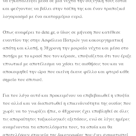
να εγκαταλείψει μέσα σε μια νύχτα την συζυγική τους εστία
και φεύγοντας να βάλει στην τσέπη της και έναν τραπεζικό
λογαριασμό με ένα εκατομμύριο ευρώ.
Όπως αναφέρει το dete.gr, ο ίδιος σε μήνυση που κατέθεσε
εναντίον της στην Ασφάλεια Πατρών για κακουργηματική
απάτη και κλοπή, η 38χρονη την μοιραία νύχτα και μέσα στο
ποτήρι με το κρασί που τον κέρασε, υποψιάζεται ότι του έριξε
υπνωτικό με αποτέλεσμα να χάσει τις αισθήσεις του και να
αποκοιμηθεί την ώρα που εκείνη έκανε φύλλο και φτερό κάθε
σημείο του σπιτιού.
Για τον λόγο αυτό και προκειμένου να επιβεβαιωθεί η υποψία
του αλλά και να διαπιστωθεί η επικινδυνότητα της ουσίας που
χωρίς να το γνωρίζει ήπιε, ο 48χρονος έχει υποβληθεί σε όλες
τις απαραίτητες τοξικολογικές εξετάσεις, ενώ σε λίγες ημέρες
αναμένονται τα αποτελέσματα τους, τα οποία και θα
αποτελέσουν στοιχεία της δικογραφίας που έχει σχηματιστεί