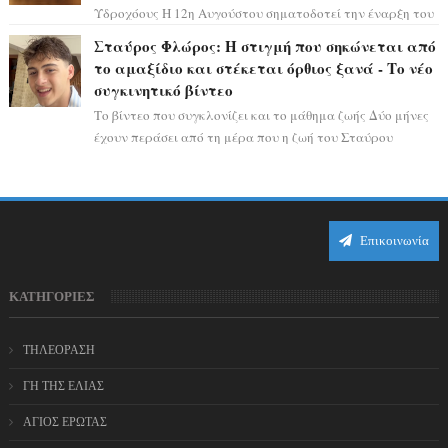
Υδροχόους Η 12η Αυγούστου σηματοδοτεί την έναρξη του
αστρολογικού χάους, καθώς η Ηλια...
Σταύρος Φλώρος: Η στιγμή που σηκώνεται από
το αμαξίδιο και στέκεται όρθιος ξανά - Το νέο
συγκινητικό βίντεο
Το βίντεο που συγκλονίζει και το μάθημα ζωής Δύο μήνες
έχουν περάσει από τη μέρα που η ζωή του Σταύρου
Φλώρου άλλαξε για πάντα. Ο πρώην...
Επικοινωνία
ΚΑΤΗΓΟΡΙΕΣ
ΤΗΛΕΟΡΑΣΗ
ΓΗ ΤΗΣ ΕΛΙΑΣ
ΑΓΙΟΣ ΕΡΩΤΑΣ