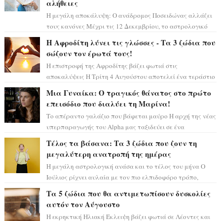
αλήθειες
Η μεγάλη αποκάλυψη: Ο ανάδρομος Ποσειδώνας αλλάζει
τους κανόνες Μέχρι τις 12 Δεκεμβρίου, το αστρολογικό
σκηνικό θυμίζει ταινία μυστηρίου ...
Η Αφροδίτη λύνει τις γλώσσες - Τα 3 ζώδια που
σώζουν τον έρωτά τους!
Η επιστροφή της Αφροδίτης βάζει φωτιά στις
αποκαλύψεις Η Τρίτη 4 Αυγούστου αποτελεί ένα τεράστιο
αστρολογικό ορόσημο, καθώς η Αφροδίτη πρ...
Μια Γυναίκα: Ο τραγικός θάνατος στο πρώτο
επεισόδιο που διαλύει τη Μαρίνα!
Το απέραντο γαλάζιο που βάφεται μαύρο Η αρχή της νέας
υπερπαραγωγής του Alpha μας ταξιδεύει σε ένα
ειδυλλιακό σκηνικό, πλημμυρισμένο από...
Τέλος τα βάσανα: Τα 3 ζώδια που ζουν τη
μεγαλύτερη ανατροπή της ημέρας
Η μεγάλη αστρολογική ανάσα και το τέλος του μήνα Ο
Ιούλιος ρίχνει αυλαία με τον πιο ελπιδοφόρο τρόπο,
καθώς η Σελήνη περνάει στο ζώδιο τω...
Τα 5 ζώδια που θα αντιμετωπίσουν δυσκολίες
αυτόν τον Αύγουστο
Η εκρηκτική Ηλιακή Έκλειψη βάζει φωτιά σε Λέοντες και