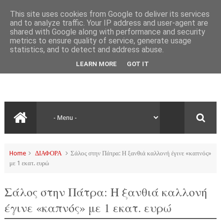
This site uses cookies from Google to deliver its services
and to analyze traffic. Your IP address and user-agent are
shared with Google along with performance and security
metrics to ensure quality of service, generate usage
statistics, and to detect and address abuse.
LEARN MORE
GOT IT
Home
ΔΙΑΦΟΡΑ
Σάλος στην Πάτρα: Η ξανθιά καλλονή έγινε «καπνός»
με 1 εκατ. ευρώ
Σάλος στην Πάτρα: Η ξανθιά καλλονή
έγινε «καπνός» με 1 εκατ. ευρώ