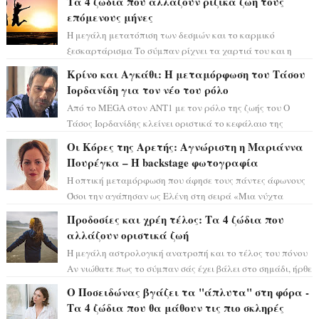
Τα 4 ζώδια που αλλάζουν ριζικά ζωή τους
επόμενους μήνες
Η μεγάλη μετατόπιση των δεσμών και το καρμικό
ξεσκαρτάρισμα Το σύμπαν ρίχνει τα χαρτιά του και η
αστρολόγος Έλενορ προειδοποιεί: οι σελην...
Κρίνο και Αγκάθι: Η μεταμόρφωση του Τάσου
Ιορδανίδη για τον νέο του ρόλο
Από το MEGA στον ΑΝΤ1 με τον ρόλο της ζωής του Ο
Τάσος Ιορδανίδης κλείνει οριστικά το κεφάλαιο της
τεράστιας επιτυχίας «Μια Νύχτα Μόνο» ...
Οι Κόρες της Αρετής: Αγνώριστη η Μαριάννα
Πουρέγκα – H backstage φωτογραφία
Η οπτική μεταμόρφωση που άφησε τους πάντες άφωνους
Όσοι την αγάπησαν ως Ελένη στη σειρά «Μια νύχτα
μόνο», θα πρέπει τώρα να προετοιμαστο...
Προδοσίες και χρέη τέλος: Τα 4 ζώδια που
αλλάζουν οριστικά ζωή
Η μεγάλη αστρολογική ανατροπή και το τέλος του πόνου
Αν νιώθατε πως το σύμπαν σάς έχει βάλει στο σημάδι, ήρθε
η ώρα να πάρετε μια βαθιά α...
Ο Ποσειδώνας βγάζει τα "άπλυτα" στη φόρα -
Τα 4 ζώδια που θα μάθουν τις πιο σκληρές