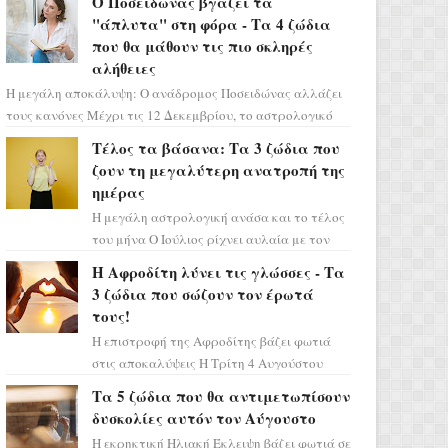
Ο Ποσειδώνας βγάζει τα
πρέπει τώρα να προετοιμαστο...
"άπλυτα" στη φόρα - Τα 4 ζώδια
που θα μάθουν τις πιο σκληρές
αλήθειες
Η μεγάλη αποκάλυψη: Ο ανάδρομος Ποσειδώνας αλλάζει
τους κανόνες Μέχρι τις 12 Δεκεμβρίου, το αστρολογικό
σκηνικό θυμίζει ταινία μυστηρίου ...
Τέλος τα βάσανα: Τα 3 ζώδια που
ζουν τη μεγαλύτερη ανατροπή της
ημέρας
Η μεγάλη αστρολογική ανάσα και το τέλος
του μήνα Ο Ιούλιος ρίχνει αυλαία με τον
πιο ελπιδοφόρο τρόπο, καθώς η Σελήνη
Η Αφροδίτη λύνει τις γλώσσες - Τα
περνάει στο ζώδιο τω...
3 ζώδια που σώζουν τον έρωτά
τους!
Η επιστροφή της Αφροδίτης βάζει φωτιά
στις αποκαλύψεις Η Τρίτη 4 Αυγούστου
αποτελεί ένα τεράστιο αστρολογικό
Τα 5 ζώδια που θα αντιμετωπίσουν
ορόσημο, καθώς η Αφροδίτη πρ...
δυσκολίες αυτόν τον Αύγουστο
Η εκρηκτική Ηλιακή Έκλειψη βάζει φωτιά σε