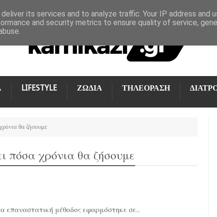
deliver its services and to analyze traffic. Your IP address and 
formance and security metrics to ensure quality of service, gen
abuse.
Α
LIFESTYLE
ΖΩΔΙΑ
ΤΗΛΕΟΡΑΣΗ
ΔΙΑΤΡ
χρόνια θα ζήσουμε
ι πόσα χρόνια θα ζήσουμε
α επαναστατική μέθοδος εφαρμόστηκε σε..