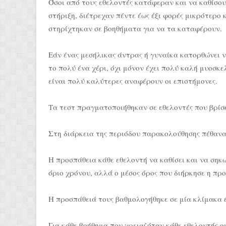
Όσοι από τους εθελοντές κατάφεραν και να καθίσο
στήριξη, διέτρεχαν πέντε έως έξι φορές μικρότερο
στηρίχτηκαν σε βοηθήματα για να τα καταφέρουν.
Εάν ένας μεσήλικας άντρας ή γυναίκα κατορθώνει ν
το πολύ ένα χέρι, όχι μόνον έχει πολύ καλή μυοσκ
είναι πολύ καλύτερες αναφέρουν οι επιστήμονες.
Τα τεστ πραγματοποιήθηκαν σε εθελοντές που βρίσ
Στη διάρκεια της περιόδου παρακολούθησης πέθανα
Η προσπάθεια κάθε εθελοντή να καθίσει και να σηκω
όριο χρόνου, αλλά ο μέσος όρος που διήρκησε η πρ
Η προσπάθειά τους βαθμολογήθηκε σε μία κλίμακα έω
Για κάθε βοήθημα που χρειαζόταν κάθε εθελοντής ο