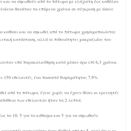
υν και να σηκωθούν από το πάτωμα με ελάχιστη έως καθόλου
 κίνδυνο θανάτου τα επόμενα χρόνια σε σύγκριση με όσους
α καθίσει και να σηκωθεί από το πάτωμα χρησιμοποιώντας
ελετική κατάσταση, αλλά οι πιθανότητες μακροζωίας του
κονταν υπό παρακολούθηση κατά μέσον όρο επί 6,3 χρόνια.
ν 159 εθελοντές, ένα ποσοστό θνησιμότητας 7,9%.
θεί από το πάτωμα, έγινε χωρίς να έχουν θέσει οι ερευνητές
οσπάθεια των εθελοντών ήταν τα 2 λεπτά.
ς το 10, 5 για το κάθισμα και 5 για να σηκωθούν.
ι ερευνητές αφαιρούσαν έναν βαθμό από το 5, αναλόγως με