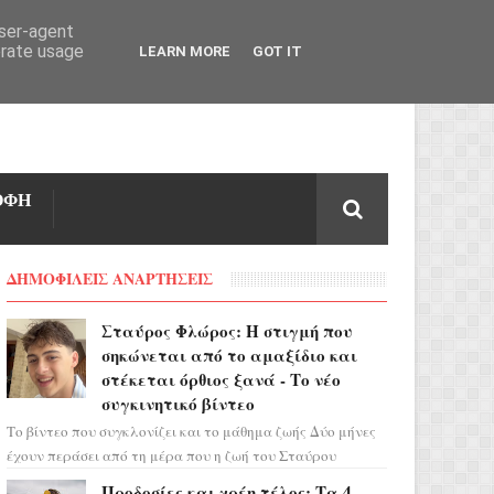
user-agent
erate usage
LEARN MORE
GOT IT
ΟΦΗ
ΔΗΜΟΦΙΛΕΙΣ ΑΝΑΡΤΗΣΕΙΣ
Σταύρος Φλώρος: Η στιγμή που
σηκώνεται από το αμαξίδιο και
στέκεται όρθιος ξανά - Το νέο
συγκινητικό βίντεο
Το βίντεο που συγκλονίζει και το μάθημα ζωής Δύο μήνες
έχουν περάσει από τη μέρα που η ζωή του Σταύρου
Φλώρου άλλαξε για πάντα. Ο πρώην...
Προδοσίες και χρέη τέλος: Τα 4