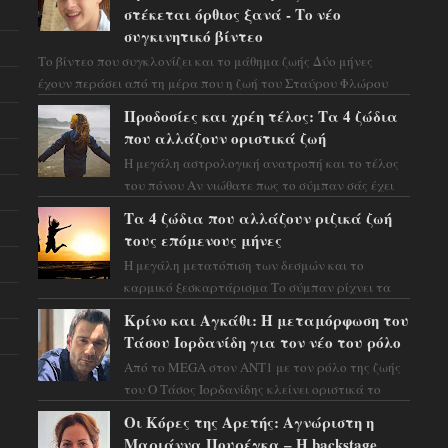
στέκεται όρθιος ξανά - Το νέο
συγκινητικό βίντεο
Το βίντεο που συγκλονίζει και το μάθημα ζωής Δύο μήνες
έχουν περάσει από τη μέρα που η ζωή του Σταύρου Φλώρου
άλλαξε για πάντα. Ο πρώην...
Προδοσίες και χρέη τέλος: Τα 4 ζώδια
που αλλάζουν οριστικά ζωή
Η μεγάλη αστρολογική ανατροπή και το τέλος
του πόνου Αν νιώθατε πως το σύμπαν σάς έχει
βάλει στο σημάδι, ήρθε η ώρα να πάρετε μια
Τα 4 ζώδια που αλλάζουν ριζικά ζωή
βαθιά α...
τους επόμενους μήνες
Η μεγάλη μετατόπιση των δεσμών και το
καρμικό ξεσκαρτάρισμα Το σύμπαν ρίχνει τα
χαρτιά του και η αστρολόγος Έλενορ
Κρίνο και Αγκάθι: Η μεταμόρφωση του
προειδοποιεί: οι σελην...
Τάσου Ιορδανίδη για τον νέο του ρόλο
Από το MEGA στον ΑΝΤ1 με τον ρόλο της ζωής
του Ο Τάσος Ιορδανίδης κλείνει οριστικά το
κεφάλαιο της τεράστιας επιτυχίας «Μια Νύχτα
Οι Κόρες της Αρετής: Αγνώριστη η
Μόνο» ...
Μαριάννα Πουρέγκα – H backstage