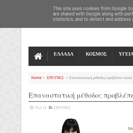
ΌΡΟΙ ΧΡΉΣΗΣ
ΕΠΙΚΟΙΝΩΝΊΑ
This site uses cookies from Google to 
are shared with Google along with per
statistics, and to detect and address 
ΕΛΛΑΔΑ
ΚΟΣΜΟΣ
ΥΓΕΙ
Home
ΕΡΕΥΝΕΣ
Επαναστατική μέθοδος προβλέπει πόσα 
Επαναστατική μέθοδος προβλέπε
19.2.13
ΕΡΕΥΝΕΣ
Μι