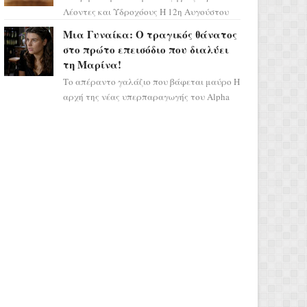
Λέοντες και Υδροχόους Η 12η Αυγούστου
σηματοδοτεί την έναρξη του αστρολογικού
Μια Γυναίκα: Ο τραγικός θάνατος
χάους, καθώς η Ηλια...
στο πρώτο επεισόδιο που διαλύει
τη Μαρίνα!
Το απέραντο γαλάζιο που βάφεται μαύρο Η
αρχή της νέας υπερπαραγωγής του Alpha
μας ταξιδεύει σε ένα ειδυλλιακό σκηνικό,
πλημμυρισμένο από...