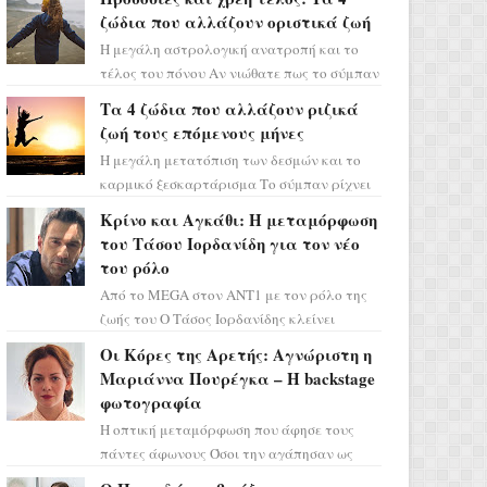
ζώδια που αλλάζουν οριστικά ζωή
Η μεγάλη αστρολογική ανατροπή και το
τέλος του πόνου Αν νιώθατε πως το σύμπαν
σάς έχει βάλει στο σημάδι, ήρθε η ώρα να
Τα 4 ζώδια που αλλάζουν ριζικά
πάρετε μια βαθιά α...
ζωή τους επόμενους μήνες
Η μεγάλη μετατόπιση των δεσμών και το
καρμικό ξεσκαρτάρισμα Το σύμπαν ρίχνει
τα χαρτιά του και η αστρολόγος Έλενορ
Κρίνο και Αγκάθι: Η μεταμόρφωση
προειδοποιεί: οι σελην...
του Τάσου Ιορδανίδη για τον νέο
του ρόλο
Από το MEGA στον ΑΝΤ1 με τον ρόλο της
ζωής του Ο Τάσος Ιορδανίδης κλείνει
οριστικά το κεφάλαιο της τεράστιας
Οι Κόρες της Αρετής: Αγνώριστη η
επιτυχίας «Μια Νύχτα Μόνο» ...
Μαριάννα Πουρέγκα – H backstage
φωτογραφία
Η οπτική μεταμόρφωση που άφησε τους
πάντες άφωνους Όσοι την αγάπησαν ως
Ελένη στη σειρά «Μια νύχτα μόνο», θα