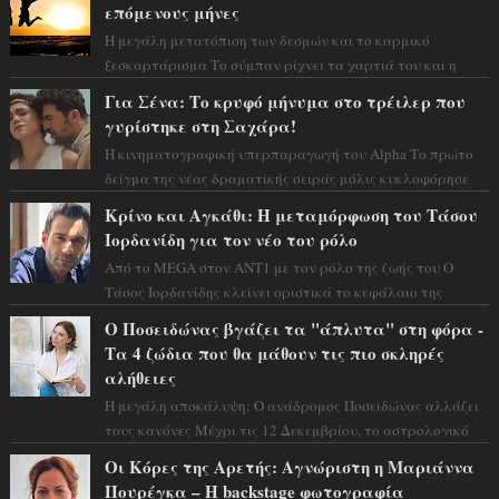
επόμενους μήνες
Η μεγάλη μετατόπιση των δεσμών και το καρμικό
ξεσκαρτάρισμα Το σύμπαν ρίχνει τα χαρτιά του και η
αστρολόγος Έλενορ προειδοποιεί: οι σελην...
Για Σένα: Το κρυφό μήνυμα στο τρέιλερ που
γυρίστηκε στη Σαχάρα!
Η κινηματογραφική υπερπαραγωγή του Alpha Το πρώτο
δείγμα της νέας δραματικής σειράς μόλις κυκλοφόρησε
και η αισθητική του ξεπερνά κάθε π...
Κρίνο και Αγκάθι: Η μεταμόρφωση του Τάσου
Ιορδανίδη για τον νέο του ρόλο
Από το MEGA στον ΑΝΤ1 με τον ρόλο της ζωής του Ο
Τάσος Ιορδανίδης κλείνει οριστικά το κεφάλαιο της
τεράστιας επιτυχίας «Μια Νύχτα Μόνο» ...
Ο Ποσειδώνας βγάζει τα "άπλυτα" στη φόρα -
Τα 4 ζώδια που θα μάθουν τις πιο σκληρές
αλήθειες
Η μεγάλη αποκάλυψη: Ο ανάδρομος Ποσειδώνας αλλάζει
τους κανόνες Μέχρι τις 12 Δεκεμβρίου, το αστρολογικό
σκηνικό θυμίζει ταινία μυστηρίου ...
Οι Κόρες της Αρετής: Αγνώριστη η Μαριάννα
Πουρέγκα – H backstage φωτογραφία