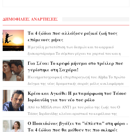
ΔΗΜΟΦΙΛΕΙΣ ΑΝΑΡΤΗΣΕΙΣ
Τα 4 ζώδια που αλλάζουν ριζικά ζωή τους
επόμενους μήνες
Η μεγάλη μετατόπιση των δεσμών και το καρμικό
ξεσκαρτάρισμα Το σύμπαν ρίχνει τα χαρτιά του και η
αστρολόγος Έλενορ προειδοποιεί: οι σελην...
Για Σένα: Το κρυφό μήνυμα στο τρέιλερ που
γυρίστηκε στη Σαχάρα!
Η κινηματογραφική υπερπαραγωγή του Alpha Το πρώτο
δείγμα της νέας δραματικής σειράς μόλις κυκλοφόρησε
και η αισθητική του ξεπερνά κάθε π...
Κρίνο και Αγκάθι: Η μεταμόρφωση του Τάσου
Ιορδανίδη για τον νέο του ρόλο
Από το MEGA στον ΑΝΤ1 με τον ρόλο της ζωής του Ο
Τάσος Ιορδανίδης κλείνει οριστικά το κεφάλαιο της
τεράστιας επιτυχίας «Μια Νύχτα Μόνο» ...
Ο Ποσειδώνας βγάζει τα "άπλυτα" στη φόρα -
Τα 4 ζώδια που θα μάθουν τις πιο σκληρές