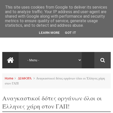
This site uses cookies from Google to deliver its services
and to analyze traffic. Your IP address and user-agent are
shared with Google along with performance and security
metrics to ensure quality of service, generate usage
statistics, and to detect and address abuse.
LEARN MORE
GOT IT
Home
ΔΙΑΦΟΡΑ
Αναγκαστικοί δότες οργάνων όλοι οι Έλληνες χάρη
στον ΓΑΠ!
Αναγκαστικοί δότες οργάνων όλοι οι
Έλληνες χάρη στον ΓΑΠ!