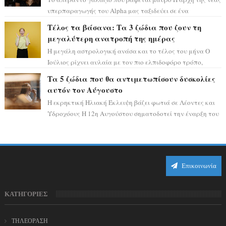
υπερπαραγωγής του Alpha μας ταξιδεύει σε ένα
ειδυλλιακό σκηνικό, πλημμυρισμένο από...
Τέλος τα βάσανα: Τα 3 ζώδια που ζουν τη
μεγαλύτερη ανατροπή της ημέρας
Η μεγάλη αστρολογική ανάσα και το τέλος του μήνα Ο
Ιούλιος ρίχνει αυλαία με τον πιο ελπιδοφόρο τρόπο,
καθώς η Σελήνη περνάει στο ζώδιο τω...
Τα 5 ζώδια που θα αντιμετωπίσουν δυσκολίες
αυτόν τον Αύγουστο
Η εκρηκτική Ηλιακή Έκλειψη βάζει φωτιά σε Λέοντες και
Υδροχόους Η 12η Αυγούστου σηματοδοτεί την έναρξη του
αστρολογικού χάους, καθώς η Ηλια...
Επικοινωνία
ΚΑΤΗΓΟΡΙΕΣ
ΤΗΛΕΟΡΑΣΗ