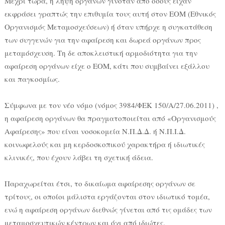
Μέχρι τώρα, η λήψη οργάνων γινόταν από όσους είχαν
εκφράσει γραπτώς την επιθυμία τους αυτή στον ΕΟΜ (Εθνικός
Οργανισμός Μεταμοσχεύσεων) ή όταν υπήρχε η συγκατάθεση
των συγγενών για την αφαίρεση και δωρεά οργάνων προς
μεταμόσχευση. Τη δε αποκλειστική αρμοδιότητα για την
αφαίρεση οργάνων είχε ο ΕΟΜ, κάτι που συμβαίνει εξάλλου
και παγκοσμίως.
Σύμφωνα με τον νέο νόμο (νόμος 3984/ΦΕΚ 150/Α/27.06.2011) ,
η αφαίρεση οργάνων θα πραγματοποιείται από «Οργανισμούς
Αφαίρεσης» που είναι νοσοκομεία Ν.Π.Δ.Δ. ή Ν.Π.Ι.Δ.
κοινωφελούς και μη κερδοσκοπικού χαρακτήρα ή ιδιωτικές
κλινικές, που έχουν λάβει τη σχετική άδεια.
Παραχωρείται έτσι, το δικαίωμα αφαίρεσης οργάνων σε
τρίτους, οι οποίοι μάλιστα εργάζονται στον ιδιωτικό τομέα,
ενώ η αφαίρεση οργάνων διεθνώς γίνεται από τις ομάδες των
μεταμοσχευτικών κέντρων και όχι από ιδιώτες.