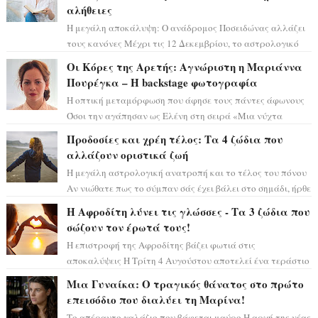
αλήθειες
Η μεγάλη αποκάλυψη: Ο ανάδρομος Ποσειδώνας αλλάζει
τους κανόνες Μέχρι τις 12 Δεκεμβρίου, το αστρολογικό
σκηνικό θυμίζει ταινία μυστηρίου ...
Οι Κόρες της Αρετής: Αγνώριστη η Μαριάννα
Πουρέγκα – H backstage φωτογραφία
Η οπτική μεταμόρφωση που άφησε τους πάντες άφωνους
Όσοι την αγάπησαν ως Ελένη στη σειρά «Μια νύχτα
μόνο», θα πρέπει τώρα να προετοιμαστο...
Προδοσίες και χρέη τέλος: Τα 4 ζώδια που
αλλάζουν οριστικά ζωή
Η μεγάλη αστρολογική ανατροπή και το τέλος του πόνου
Αν νιώθατε πως το σύμπαν σάς έχει βάλει στο σημάδι, ήρθε
η ώρα να πάρετε μια βαθιά α...
Η Αφροδίτη λύνει τις γλώσσες - Τα 3 ζώδια που
σώζουν τον έρωτά τους!
Η επιστροφή της Αφροδίτης βάζει φωτιά στις
αποκαλύψεις Η Τρίτη 4 Αυγούστου αποτελεί ένα τεράστιο
αστρολογικό ορόσημο, καθώς η Αφροδίτη πρ...
Μια Γυναίκα: Ο τραγικός θάνατος στο πρώτο
επεισόδιο που διαλύει τη Μαρίνα!
Το απέραντο γαλάζιο που βάφεται μαύρο Η αρχή της νέας