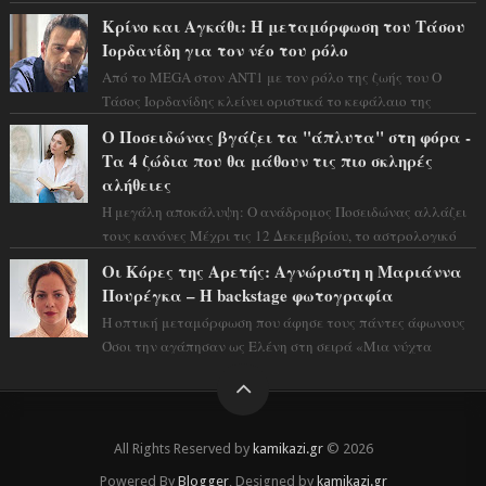
και η αισθητική του ξεπερνά κάθε π...
Κρίνο και Αγκάθι: Η μεταμόρφωση του Τάσου
Ιορδανίδη για τον νέο του ρόλο
Από το MEGA στον ΑΝΤ1 με τον ρόλο της ζωής του Ο
Τάσος Ιορδανίδης κλείνει οριστικά το κεφάλαιο της
τεράστιας επιτυχίας «Μια Νύχτα Μόνο» ...
Ο Ποσειδώνας βγάζει τα "άπλυτα" στη φόρα -
Τα 4 ζώδια που θα μάθουν τις πιο σκληρές
αλήθειες
Η μεγάλη αποκάλυψη: Ο ανάδρομος Ποσειδώνας αλλάζει
τους κανόνες Μέχρι τις 12 Δεκεμβρίου, το αστρολογικό
σκηνικό θυμίζει ταινία μυστηρίου ...
Οι Κόρες της Αρετής: Αγνώριστη η Μαριάννα
Πουρέγκα – H backstage φωτογραφία
Η οπτική μεταμόρφωση που άφησε τους πάντες άφωνους
Όσοι την αγάπησαν ως Ελένη στη σειρά «Μια νύχτα
μόνο», θα πρέπει τώρα να προετοιμαστο...
All Rights Reserved by
kamikazi.gr
© 2026
Powered By
Blogger
, Designed by
kamikazi.gr