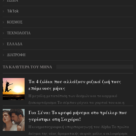
ΖΩΔΙΑ
TikTok
ΚΟΣΜΟΣ
ΤΕΧΝΟΛΟΓΙΑ
ΕΛΛΑΔΑ
ΔΙΑΤΡΟΦΗ
ΤΑ ΚΑΛΥΤΕΡΑ ΤΟΥ ΜΗΝΑ
Τα 4 ζώδια που αλλάζουν ριζικά ζωή τους
επόμενους μήνες
Η μεγάλη μετατόπιση των δεσμών και το καρμικό
ξεσκαρτάρισμα Το σύμπαν ρίχνει τα χαρτιά του και η
αστρολόγος Έλενορ προειδοποιεί: οι σελην...
Για Σένα: Το κρυφό μήνυμα στο τρέιλερ που
γυρίστηκε στη Σαχάρα!
Η κινηματογραφική υπερπαραγωγή του Alpha Το πρώτο
δείγμα της νέας δραματικής σειράς μόλις κυκλοφόρησε