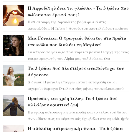
μόνο», θα πρέπει τώρα να προετοιμαστο...
Η Αφροδίτη λύνει τις γλώσσες - Τα 3 ζώδια που
σώζουν τον έρωτά τους!
Η επιστροφή της Αφροδίτης βάζει φωτιά στις
αποκαλύψεις Η Τρίτη 4 Αυγούστου αποτελεί ένα τεράστιο
αστρολογικό ορόσημο, καθώς η Αφροδίτη πρ...
Μια Γυναίκα: Ο τραγικός θάνατος στο πρώτο
επεισόδιο που διαλύει τη Μαρίνα!
Το απέραντο γαλάζιο που βάφεται μαύρο Η αρχή της νέας
υπερπαραγωγής του Alpha μας ταξιδεύει σε ένα
ειδυλλιακό σκηνικό, πλημμυρισμένο από...
Τα 3 ζώδια που πλουτίζουν αναπάντεχα τον
Αύγουστο
Δίδυμοι: Η μεγάλη επαγγελματική εκτόξευση και οι
ισχυροί σύμμαχοι Ο τελευταίος μήνας του καλοκαιριού
έρχεται να ανατρέψει τα πάντα γύρω α...
Προδοσίες και χρέη τέλος: Τα 4 ζώδια που
αλλάζουν οριστικά ζωή
Η μεγάλη αστρολογική ανατροπή και το τέλος του πόνου
Αν νιώθατε πως το σύμπαν σάς έχει βάλει στο σημάδι, ήρθε
η ώρα να πάρετε μια βαθιά α...
Η απόλυτη αστρολογική εύνοια - Τα 6 ζώδια