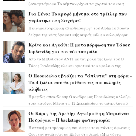
ξεσκαρτάρισμα Το σύμπαν ρίχνει τα χαρτιά του και η
αστρολόγος Έλενορ προειδοποιεί: οι σελην...
Για Σένα: Το κρυφό μήνυμα στο τρέιλερ που
γυρίστηκε στη Σαχάρα!
Η κινηματογραφική υπερπαραγωγή του Alpha Το πρώτο
δείγμα της νέας δραματικής σειράς μόλις κυκλοφόρησε
και η αισθητική του ξεπερνά κάθε π...
Κρίνο και Αγκάθι: Η μεταμόρφωση του Τάσου
Ιορδανίδη για τον νέο του ρόλο
Από το MEGA στον ΑΝΤ1 με τον ρόλο της ζωής του Ο
Τάσος Ιορδανίδης κλείνει οριστικά το κεφάλαιο της
τεράστιας επιτυχίας «Μια Νύχτα Μόνο» ...
Ο Ποσειδώνας βγάζει τα "άπλυτα" στη φόρα -
Τα 4 ζώδια που θα μάθουν τις πιο σκληρές
αλήθειες
Η μεγάλη αποκάλυψη: Ο ανάδρομος Ποσειδώνας αλλάζει
τους κανόνες Μέχρι τις 12 Δεκεμβρίου, το αστρολογικό
σκηνικό θυμίζει ταινία μυστηρίου ...
Οι Κόρες της Αρετής: Αγνώριστη η Μαριάννα
Πουρέγκα – H backstage φωτογραφία
Η οπτική μεταμόρφωση που άφησε τους πάντες άφωνους
Όσοι την αγάπησαν ως Ελένη στη σειρά «Μια νύχτα