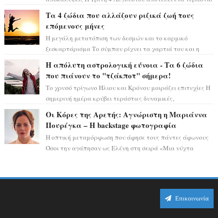
αστρολογικό ορόσημο, καθώς η Αφροδίτη πρ...
Τα 4 ζώδια που αλλάζουν ριζικά ζωή τους
επόμενους μήνες
Η μεγάλη μετατόπιση των δεσμών και το καρμικό
ξεσκαρτάρισμα Το σύμπαν ρίχνει τα χαρτιά του και η
αστρολόγος Έλενορ προειδοποιεί: οι σελην...
Η απόλυτη αστρολογική εύνοια - Τα 6 ζώδια
που πιάνουν το "τζάκποτ" σήμερα!
Το χρυσό τρίγωνο Ήλιου και Κρόνου μοιράζει επιτυχίες Η
σημερινή ημέρα κρύβει τεράστιες δυναμικές,
αποδεικνύοντας πως η πραγματική επιτυχί...
Οι Κόρες της Αρετής: Αγνώριστη η Μαριάννα
Πουρέγκα – H backstage φωτογραφία
Η οπτική μεταμόρφωση που άφησε τους πάντες άφωνους
Όσοι την αγάπησαν ως Ελένη στη σειρά «Μια νύχτα
μόνο», θα πρέπει τώρα να προετοιμαστο...
Επικοινωνία