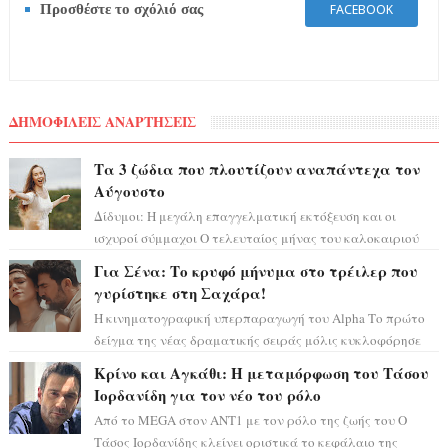
Προσθέστε το σχόλιό σας
FACEBOOK
ΔΗΜΟΦΙΛΕΙΣ ΑΝΑΡΤΗΣΕΙΣ
Τα 3 ζώδια που πλουτίζουν αναπάντεχα τον
Αύγουστο
Δίδυμοι: Η μεγάλη επαγγελματική εκτόξευση και οι
ισχυροί σύμμαχοι Ο τελευταίος μήνας του καλοκαιριού
έρχεται να ανατρέψει τα πάντα γύρω α...
Για Σένα: Το κρυφό μήνυμα στο τρέιλερ που
γυρίστηκε στη Σαχάρα!
Η κινηματογραφική υπερπαραγωγή του Alpha Το πρώτο
δείγμα της νέας δραματικής σειράς μόλις κυκλοφόρησε
και η αισθητική του ξεπερνά κάθε π...
Κρίνο και Αγκάθι: Η μεταμόρφωση του Τάσου
Ιορδανίδη για τον νέο του ρόλο
Από το MEGA στον ΑΝΤ1 με τον ρόλο της ζωής του Ο
Τάσος Ιορδανίδης κλείνει οριστικά το κεφάλαιο της