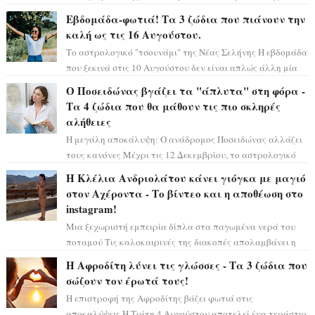
τεράστιας επιτυχίας «Μια Νύχτα Μόνο» ...
Εβδομάδα-φωτιά! Τα 3 ζώδια που πιάνουν την
καλή ως τις 16 Αυγούστου.
Το αστρολογικό "τσουνάμι" της Νέας Σελήνης Η εβδομάδα
που ξεκινά στις 10 Αυγούστου δεν είναι απλώς άλλη μία
συνηθισμένη περίοδο...
Ο Ποσειδώνας βγάζει τα "άπλυτα" στη φόρα -
Τα 4 ζώδια που θα μάθουν τις πιο σκληρές
αλήθειες
Η μεγάλη αποκάλυψη: Ο ανάδρομος Ποσειδώνας αλλάζει
τους κανόνες Μέχρι τις 12 Δεκεμβρίου, το αστρολογικό
σκηνικό θυμίζει ταινία μυστηρίου ...
Η Κλέλια Ανδριολάτου κάνει γιόγκα με μαγιό
στον Αχέροντα - Το βίντεο και η αποθέωση στο
instagram!
Μια ξεχωριστή εμπειρία δίπλα στα παγωμένα νερά του
ποταμού Τις καλοκαιρινές της διακοπές απολαμβάνει η
Κλέλια Ανδριολάτου και φροντίζει ...
Η Αφροδίτη λύνει τις γλώσσες - Τα 3 ζώδια που
σώζουν τον έρωτά τους!
Η επιστροφή της Αφροδίτης βάζει φωτιά στις
αποκαλύψεις Η Τρίτη 4 Αυγούστου αποτελεί ένα τεράστιο