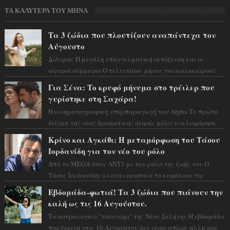
ΤΑ ΚΑΛΥΤΕΡΑ ΤΟΥ ΜΗΝΑ
Τα 3 ζώδια που πλουτίζουν αναπάντεχα τον
Αύγουστο
Δίδυμοι: Η μεγάλη επαγγελματική εκτόξευση και οι
ισχυροί σύμμαχοι Ο τελευταίος μήνας του καλοκαιριού
έρχεται να ανατρέψει τα πάντα γύρω α...
Για Σένα: Το κρυφό μήνυμα στο τρέιλερ που
γυρίστηκε στη Σαχάρα!
Η κινηματογραφική υπερπαραγωγή του Alpha Το πρώτο
δείγμα της νέας δραματικής σειράς μόλις κυκλοφόρησε
και η αισθητική του ξεπερνά κάθε π...
Κρίνο και Αγκάθι: Η μεταμόρφωση του Τάσου
Ιορδανίδη για τον νέο του ρόλο
Από το MEGA στον ΑΝΤ1 με τον ρόλο της ζωής του Ο
Τάσος Ιορδανίδης κλείνει οριστικά το κεφάλαιο της
τεράστιας επιτυχίας «Μια Νύχτα Μόνο» ...
Εβδομάδα-φωτιά! Τα 3 ζώδια που πιάνουν την
καλή ως τις 16 Αυγούστου.
Το αστρολογικό "τσουνάμι" της Νέας Σελήνης Η εβδομάδα
που ξεκινά στις 10 Αυγούστου δεν είναι απλώς άλλη μία