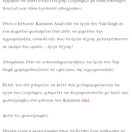
εξηγήσει το γιατί ο καλλιτέχνης ζωγράφιζε με τόσο απότομες
πινελιές και τόσο ζωντανές αποχρώσεις.
Όταν ο Ιάπωνας Kazunori Asad είδε τα έργα του Van Gogh σε
ένα δωμάτιο φωτισμένο έτσι ώστε να μιμείται την
αχρωματοψία, ανακάλυψε πως τα έργα τέχνης μετατρέπονταν
σε ακόμα πιο ωραία… έργα τέχνης!
Αποφάσισε έτσι να «επαναδημιουργήσει» τα έργα του Van
Gogh χρησιμοποιώντας το «φίλτρο» της αχρωματοψίας.
Εκτός του ότι μπορείτε να δείτε πώς μεταμορφώνονται τα
έργα του ζωγράφου, μπορείτε να πειραματιστείτε με δικές σας
φωτογραφίες στο μπλογκ του Kazunori
εδώ
.
Δείτε τις φωτογραφίες
Πρώτα είναι η φωτογραφία όπως τη βλέπει ένας άνθρωπος με