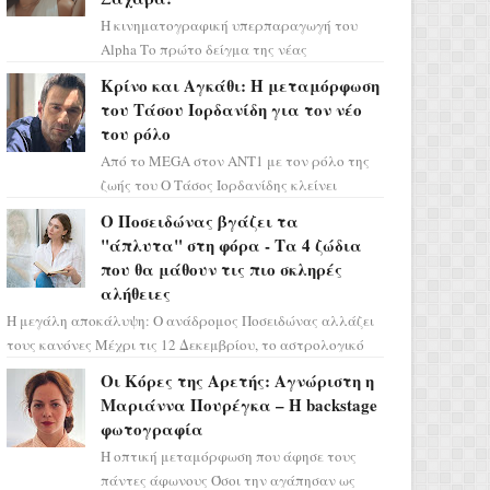
Η κινηματογραφική υπερπαραγωγή του
Alpha Το πρώτο δείγμα της νέας
δραματικής σειράς μόλις κυκλοφόρησε και
Κρίνο και Αγκάθι: Η μεταμόρφωση
η αισθητική του ξεπερνά κάθε π...
του Τάσου Ιορδανίδη για τον νέο
του ρόλο
Από το MEGA στον ΑΝΤ1 με τον ρόλο της
ζωής του Ο Τάσος Ιορδανίδης κλείνει
οριστικά το κεφάλαιο της τεράστιας
Ο Ποσειδώνας βγάζει τα
επιτυχίας «Μια Νύχτα Μόνο» ...
"άπλυτα" στη φόρα - Τα 4 ζώδια
που θα μάθουν τις πιο σκληρές
αλήθειες
Η μεγάλη αποκάλυψη: Ο ανάδρομος Ποσειδώνας αλλάζει
τους κανόνες Μέχρι τις 12 Δεκεμβρίου, το αστρολογικό
σκηνικό θυμίζει ταινία μυστηρίου ...
Οι Κόρες της Αρετής: Αγνώριστη η
Μαριάννα Πουρέγκα – H backstage
φωτογραφία
Η οπτική μεταμόρφωση που άφησε τους
πάντες άφωνους Όσοι την αγάπησαν ως