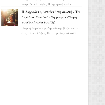
μοιράζει επιτυχίες Η σημερινή ημέρα
κρύβει τεράστιες δυναμικές,
Η Αφροδίτη "σπάει" τη σιωπή - Τα
αποδεικνύοντας πως η πραγματική
3 ζώδια που ζουν τη μεγαλύτερη
επιτυχί...
ερωτική ανατροπή!
Η ορθή πορεία της Αφροδίτης βάζει φωτιά
στις αποκαλύψεις Το αστρολογικό τοπίο
αλλάζει ριζικά, καθώς η Αφροδίτη
επιστρέφει σε ορθή πορεία ...