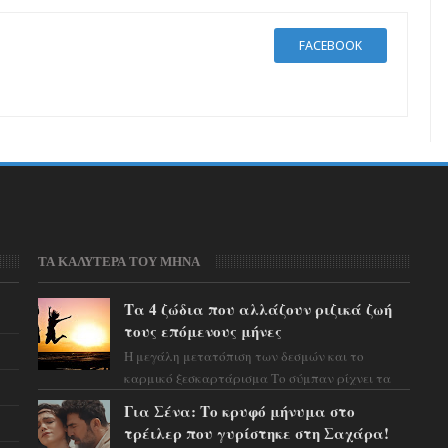
FACEBOOK
ΤΑ ΚΑΛΥΤΕΡΑ ΤΟΥ ΜΗΝΑ
Τα 4 ζώδια που αλλάζουν ριζικά ζωή
τους επόμενους μήνες
Η μεγάλη μετατόπιση των δεσμών και το
καρμικό ξεσκαρτάρισμα Το σύμπαν ρίχνει τα
χαρτιά του και η αστρολόγος Έλενορ
Για Σένα: Το κρυφό μήνυμα στο
προειδοποιεί: οι σελην...
τρέιλερ που γυρίστηκε στη Σαχάρα!