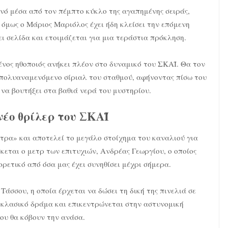
νό μέσα από τον πέμπτο κύκλο της αγαπημένης σειράς,
όμως ο Μάριος Μαριόλος έχει ήδη κλείσει την επόμενη
ι σελίδα και ετοιμάζεται για μια τεράστια πρόκληση.
νος ηθοποιός ανήκει πλέον στο δυναμικό του ΣΚΑΪ. Θα τον
 πολυαναμενόμενο σίριαλ του σταθμού, αφήνοντας πίσω του
 να βουτήξει στα βαθιά νερά του μυστηρίου.
νέο θρίλερ του ΣΚΑΪ
άτρα» και αποτελεί το μεγάλο στοίχημα του καναλιού για
σκεται ο μετρ των επιτυχιών, Ανδρέας Γεωργίου, ο οποίος
ρετικό από όσα μας έχει συνηθίσει μέχρι σήμερα.
Τάσσου, η οποία έρχεται να δώσει τη δική της πινελιά σε
ο κλασικό δράμα και επικεντρώνεται στην αστυνομική
που θα κόβουν την ανάσα.