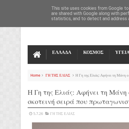
ΌΡΟΙ ΧΡΉΣΗΣ
ΕΠΙΚΟΙΝΩΝΊΑ
This site uses cookies from Google to 
are shared with Google along with per
statistics, and to detect and address 
ΕΛΛΑΔΑ
ΚΟΣΜΟΣ
ΥΓΕΙ
Home
ΓΗ ΤΗΣ ΕΛΙΑΣ
Η Γη της Ελιάς: Αφήνει τη Μάνη ο
Η Γη της Ελιάς: Αφήνει τη Μάνη
σκοτεινή σειρά που πρωταγωνισ
5.7.26
ΓΗ ΤΗΣ ΕΛΙΑΣ