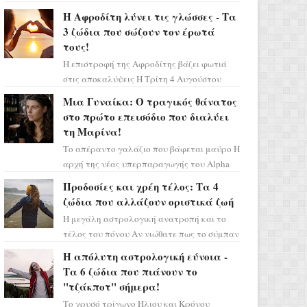
Ελένη στη σειρά «Μια νύχτα μόνο», θα
Η Αφροδίτη λύνει τις γλώσσες - Τα
πρέπει τώρα να προετοιμαστο...
3 ζώδια που σώζουν τον έρωτά
τους!
Η επιστροφή της Αφροδίτης βάζει φωτιά
στις αποκαλύψεις Η Τρίτη 4 Αυγούστου
αποτελεί ένα τεράστιο αστρολογικό
Μια Γυναίκα: Ο τραγικός θάνατος
ορόσημο, καθώς η Αφροδίτη πρ...
στο πρώτο επεισόδιο που διαλύει
τη Μαρίνα!
Το απέραντο γαλάζιο που βάφεται μαύρο Η
αρχή της νέας υπερπαραγωγής του Alpha
μας ταξιδεύει σε ένα ειδυλλιακό σκηνικό,
Προδοσίες και χρέη τέλος: Τα 4
πλημμυρισμένο από...
ζώδια που αλλάζουν οριστικά ζωή
Η μεγάλη αστρολογική ανατροπή και το
τέλος του πόνου Αν νιώθατε πως το σύμπαν
σάς έχει βάλει στο σημάδι, ήρθε η ώρα να
Η απόλυτη αστρολογική εύνοια -
πάρετε μια βαθιά α...
Τα 6 ζώδια που πιάνουν το
"τζάκποτ" σήμερα!
Το χρυσό τρίγωνο Ήλιου και Κρόνου