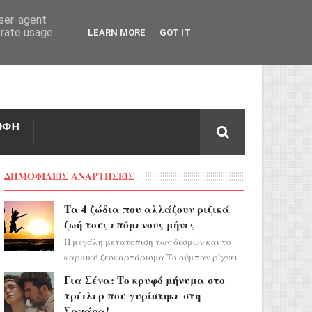
user-agent
erate usage
LEARN MORE
GOT IT
ΟΦΗ
ΔΗΜΟΦΙΛΕΙΣ ΑΝΑΡΤΗΣΕΙΣ
Τα 4 ζώδια που αλλάζουν ριζικά
ζωή τους επόμενους μήνες
Η μεγάλη μετατόπιση των δεσμών και το
καρμικό ξεσκαρτάρισμα Το σύμπαν ρίχνει
τα χαρτιά του και η αστρολόγος Έλενορ
Για Σένα: Το κρυφό μήνυμα στο
προειδοποιεί: οι σελην...
τρέιλερ που γυρίστηκε στη
Σαχάρα!