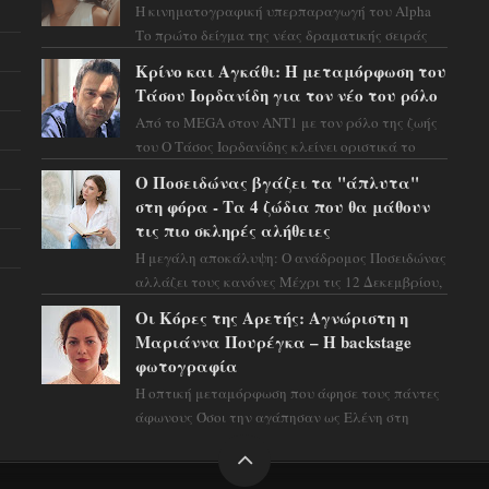
Η κινηματογραφική υπερπαραγωγή του Alpha
Το πρώτο δείγμα της νέας δραματικής σειράς
μόλις κυκλοφόρησε και η αισθητική του ξεπερνά
Κρίνο και Αγκάθι: Η μεταμόρφωση του
κάθε π...
Τάσου Ιορδανίδη για τον νέο του ρόλο
Από το MEGA στον ΑΝΤ1 με τον ρόλο της ζωής
του Ο Τάσος Ιορδανίδης κλείνει οριστικά το
κεφάλαιο της τεράστιας επιτυχίας «Μια Νύχτα
Ο Ποσειδώνας βγάζει τα "άπλυτα"
Μόνο» ...
στη φόρα - Τα 4 ζώδια που θα μάθουν
τις πιο σκληρές αλήθειες
Η μεγάλη αποκάλυψη: Ο ανάδρομος Ποσειδώνας
αλλάζει τους κανόνες Μέχρι τις 12 Δεκεμβρίου,
το αστρολογικό σκηνικό θυμίζει ταινία
Οι Κόρες της Αρετής: Αγνώριστη η
μυστηρίου ...
Μαριάννα Πουρέγκα – H backstage
φωτογραφία
Η οπτική μεταμόρφωση που άφησε τους πάντες
άφωνους Όσοι την αγάπησαν ως Ελένη στη
σειρά «Μια νύχτα μόνο», θα πρέπει τώρα να
προετοιμαστο...