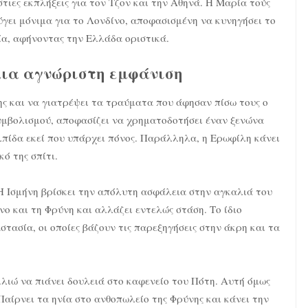
στιες εκπλήξεις για τον Τζον και την Αθηνά. Η Μαρία τούς
εύγει μόνιμα για το Λονδίνο, αποφασισμένη να κυνηγήσει το
ία, αφήνοντας την Ελλάδα οριστικά.
μια αγνώριστη εμφάνιση
ς και να γιατρέψει τα τραύματα που άφησαν πίσω τους ο
συμβολισμού, αποφασίζει να χρηματοδοτήσει έναν ξενώνα
ελπίδα εκεί που υπάρχει πόνος. Παράλληλα, η Ερωφίλη κάνει
ό της σπίτι.
Η Ισμήνη βρίσκει την απόλυτη ασφάλεια στην αγκαλιά του
ο και τη Φρύνη και αλλάζει εντελώς στάση. Το ίδιο
τασία, οι οποίες βάζουν τις παρεξηγήσεις στην άκρη και τα
ιλιώ να πιάνει δουλειά στο καφενείο του Πότη. Αυτή όμως
Παίρνει τα ηνία στο ανθοπωλείο της Φρύνης και κάνει την