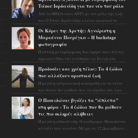
προειδοποιεί: οι σελην...
Τάσου Ιορδανίδη για τον νέο του ρόλο
Από το MEGA στον ΑΝΤ1 με τον ρόλο της ζωής
του Ο Τάσος Ιορδανίδης κλείνει οριστικά το
κεφάλαιο της τεράστιας επιτυχίας «Μια Νύχτα
Οι Κόρες της Αρετής: Αγνώριστη η
Μόνο» ...
Μαριάννα Πουρέγκα – H backstage
φωτογραφία
Η οπτική μεταμόρφωση που άφησε τους πάντες
άφωνους Όσοι την αγάπησαν ως Ελένη στη
σειρά «Μια νύχτα μόνο», θα πρέπει τώρα να
Προδοσίες και χρέη τέλος: Τα 4 ζώδια
προετοιμαστο...
που αλλάζουν οριστικά ζωή
Η μεγάλη αστρολογική ανατροπή και το τέλος
του πόνου Αν νιώθατε πως το σύμπαν σάς έχει
βάλει στο σημάδι, ήρθε η ώρα να πάρετε μια
Ο Ποσειδώνας βγάζει τα "άπλυτα"
βαθιά α...
στη φόρα - Τα 4 ζώδια που θα μάθουν
τις πιο σκληρές αλήθειες
Η μεγάλη αποκάλυψη: Ο ανάδρομος Ποσειδώνας
αλλάζει τους κανόνες Μέχρι τις 12 Δεκεμβρίου,
το αστρολογικό σκηνικό θυμίζει ταινία