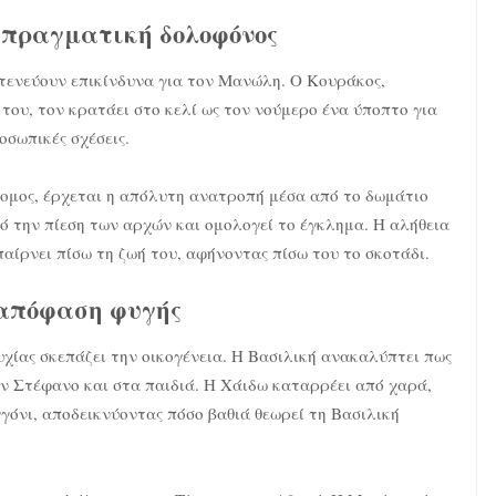
 πραγματική δολοφόνος
στενεύουν επικίνδυνα για τον Μανώλη. Ο Κουράκος,
ου, τον κρατάει στο κελί ως τον νούμερο ένα ύποπτο για
οσωπικές σχέσεις.
ρομος, έρχεται η απόλυτη ανατροπή μέσα από το δωμάτιο
ό την πίεση των αρχών και ομολογεί το έγκλημα. Η αλήθεια
αίρνει πίσω τη ζωή του, αφήνοντας πίσω του το σκοτάδι.
 απόφαση φυγής
υχίας σκεπάζει την οικογένεια. Η Βασιλική ανακαλύπτει πως
ον Στέφανο και στα παιδιά. Η Χάιδω καταρρέει από χαρά,
γγόνι, αποδεικνύοντας πόσο βαθιά θεωρεί τη Βασιλική