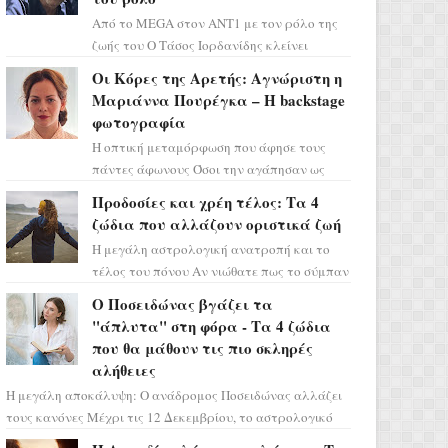
Από το MEGA στον ΑΝΤ1 με τον ρόλο της
ζωής του Ο Τάσος Ιορδανίδης κλείνει
οριστικά το κεφάλαιο της τεράστιας
Οι Κόρες της Αρετής: Αγνώριστη η
επιτυχίας «Μια Νύχτα Μόνο» ...
Μαριάννα Πουρέγκα – H backstage
φωτογραφία
Η οπτική μεταμόρφωση που άφησε τους
πάντες άφωνους Όσοι την αγάπησαν ως
Ελένη στη σειρά «Μια νύχτα μόνο», θα
Προδοσίες και χρέη τέλος: Τα 4
πρέπει τώρα να προετοιμαστο...
ζώδια που αλλάζουν οριστικά ζωή
Η μεγάλη αστρολογική ανατροπή και το
τέλος του πόνου Αν νιώθατε πως το σύμπαν
σάς έχει βάλει στο σημάδι, ήρθε η ώρα να
Ο Ποσειδώνας βγάζει τα
πάρετε μια βαθιά α...
"άπλυτα" στη φόρα - Τα 4 ζώδια
που θα μάθουν τις πιο σκληρές
αλήθειες
Η μεγάλη αποκάλυψη: Ο ανάδρομος Ποσειδώνας αλλάζει
τους κανόνες Μέχρι τις 12 Δεκεμβρίου, το αστρολογικό
σκηνικό θυμίζει ταινία μυστηρίου ...