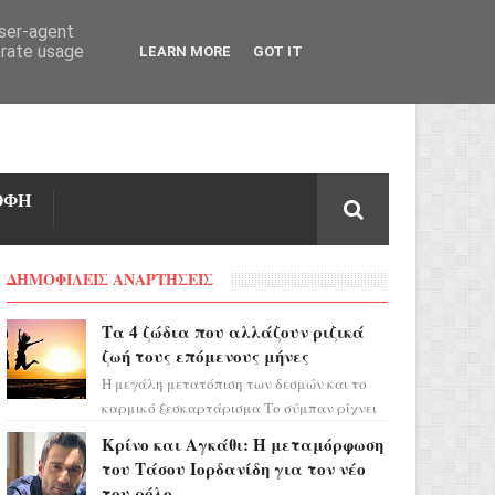
user-agent
erate usage
LEARN MORE
GOT IT
ΟΦΗ
ΔΗΜΟΦΙΛΕΙΣ ΑΝΑΡΤΗΣΕΙΣ
Τα 4 ζώδια που αλλάζουν ριζικά
ζωή τους επόμενους μήνες
Η μεγάλη μετατόπιση των δεσμών και το
καρμικό ξεσκαρτάρισμα Το σύμπαν ρίχνει
τα χαρτιά του και η αστρολόγος Έλενορ
Κρίνο και Αγκάθι: Η μεταμόρφωση
προειδοποιεί: οι σελην...
του Τάσου Ιορδανίδη για τον νέο
του ρόλο