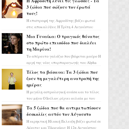
Η Αφροδίτη λύνει τις γλώσσες - Τα
3 ζώδια που σώζουν τον έρωτά
τους!
Η επιστροφή της Αφροδίτης βάζει φωτιά
στις αποκαλύψεις Η Τρίτη 4 Αυγούστου
αποτελεί ένα τεράστιο αστρολογικό
Μια Γυναίκα: Ο τραγικός θάνατος
ορόσημο, καθώς η Αφροδίτη πρ...
στο πρώτο επεισόδιο που διαλύει
τη Μαρίνα!
Το απέραντο γαλάζιο που βάφεται μαύρο Η
αρχή της νέας υπερπαραγωγής του Alpha
μας ταξιδεύει σε ένα ειδυλλιακό σκηνικό,
Τέλος τα βάσανα: Τα 3 ζώδια που
πλημμυρισμένο από...
ζουν τη μεγαλύτερη ανατροπή της
ημέρας
Η μεγάλη αστρολογική ανάσα και το τέλος
του μήνα Ο Ιούλιος ρίχνει αυλαία με τον
πιο ελπιδοφόρο τρόπο, καθώς η Σελήνη
Τα 5 ζώδια που θα αντιμετωπίσουν
περνάει στο ζώδιο τω...
δυσκολίες αυτόν τον Αύγουστο
Η εκρηκτική Ηλιακή Έκλειψη βάζει φωτιά σε
Λέοντες και Υδροχόους Η 12η Αυγούστου