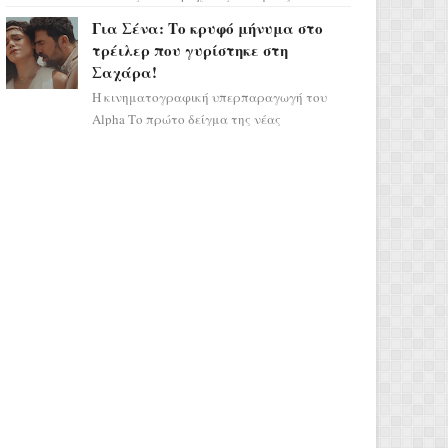
σηματοδοτεί την έναρξη του αστρολογικού
Για Σένα: Το κρυφό μήνυμα στο
χάους, καθώς η Ηλια...
τρέιλερ που γυρίστηκε στη
Σαχάρα!
Η κινηματογραφική υπερπαραγωγή του
Alpha Το πρώτο δείγμα της νέας
δραματικής σειράς μόλις κυκλοφόρησε και
η αισθητική του ξεπερνά κάθε π...