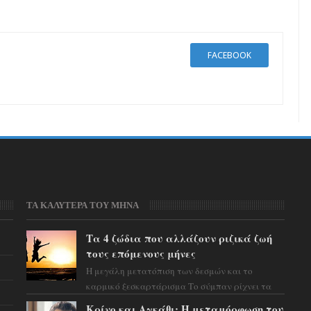
FACEBOOK
ΤΑ ΚΑΛΥΤΕΡΑ ΤΟΥ ΜΗΝΑ
Τα 4 ζώδια που αλλάζουν ριζικά ζωή
τους επόμενους μήνες
Η μεγάλη μετατόπιση των δεσμών και το
καρμικό ξεσκαρτάρισμα Το σύμπαν ρίχνει τα
χαρτιά του και η αστρολόγος Έλενορ
Κρίνο και Αγκάθι: Η μεταμόρφωση του