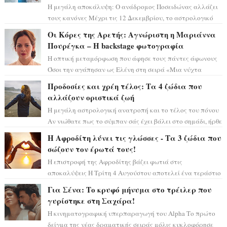
Η μεγάλη αποκάλυψη: Ο ανάδρομος Ποσειδώνας αλλάζει
τους κανόνες Μέχρι τις 12 Δεκεμβρίου, το αστρολογικό
σκηνικό θυμίζει ταινία μυστηρίου ...
Οι Κόρες της Αρετής: Αγνώριστη η Μαριάννα
Πουρέγκα – H backstage φωτογραφία
Η οπτική μεταμόρφωση που άφησε τους πάντες άφωνους
Όσοι την αγάπησαν ως Ελένη στη σειρά «Μια νύχτα
μόνο», θα πρέπει τώρα να προετοιμαστο...
Προδοσίες και χρέη τέλος: Τα 4 ζώδια που
αλλάζουν οριστικά ζωή
Η μεγάλη αστρολογική ανατροπή και το τέλος του πόνου
Αν νιώθατε πως το σύμπαν σάς έχει βάλει στο σημάδι, ήρθε
η ώρα να πάρετε μια βαθιά α...
Η Αφροδίτη λύνει τις γλώσσες - Τα 3 ζώδια που
σώζουν τον έρωτά τους!
Η επιστροφή της Αφροδίτης βάζει φωτιά στις
αποκαλύψεις Η Τρίτη 4 Αυγούστου αποτελεί ένα τεράστιο
αστρολογικό ορόσημο, καθώς η Αφροδίτη πρ...
Για Σένα: Το κρυφό μήνυμα στο τρέιλερ που
γυρίστηκε στη Σαχάρα!
Η κινηματογραφική υπερπαραγωγή του Alpha Το πρώτο
δείγμα της νέας δραματικής σειράς μόλις κυκλοφόρησε