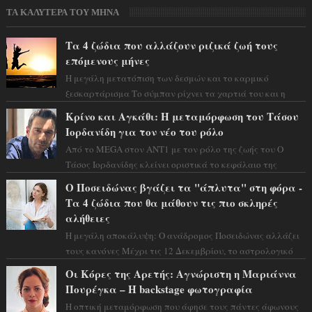
ΤΑ ΚΑΛΥΤΕΡΑ ΤΟΥ ΜΗΝΑ
Τα 4 ζώδια που αλλάζουν ριζικά ζωή τους
επόμενους μήνες
Η μεγάλη μετατόπιση των δεσμών και το καρμικό
ξεσκαρτάρισμα Το σύμπαν ρίχνει τα χαρτιά του και η
αστρολόγος Έλενορ προειδοποιεί: οι σελην...
Κρίνο και Αγκάθι: Η μεταμόρφωση του Τάσου
Ιορδανίδη για τον νέο του ρόλο
Από το MEGA στον ΑΝΤ1 με τον ρόλο της ζωής του Ο
Τάσος Ιορδανίδης κλείνει οριστικά το κεφάλαιο της
τεράστιας επιτυχίας «Μια Νύχτα Μόνο» ...
Ο Ποσειδώνας βγάζει τα "άπλυτα" στη φόρα -
Τα 4 ζώδια που θα μάθουν τις πιο σκληρές
αλήθειες
Η μεγάλη αποκάλυψη: Ο ανάδρομος Ποσειδώνας αλλάζει
τους κανόνες Μέχρι τις 12 Δεκεμβρίου, το αστρολογικό
σκηνικό θυμίζει ταινία μυστηρίου ...
Οι Κόρες της Αρετής: Αγνώριστη η Μαριάννα
Πουρέγκα – H backstage φωτογραφία
Η οπτική μεταμόρφωση που άφησε τους πάντες άφωνους