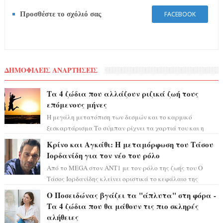
Προσθέστε το σχόλιό σας
FACEBOOK
ΔΗΜΟΦΙΛΕΙΣ ΑΝΑΡΤΗΣΕΙΣ
Τα 4 ζώδια που αλλάζουν ριζικά ζωή τους
επόμενους μήνες
Η μεγάλη μετατόπιση των δεσμών και το καρμικό
ξεσκαρτάρισμα Το σύμπαν ρίχνει τα χαρτιά του και η
αστρολόγος Έλενορ προειδοποιεί: οι σελην...
Κρίνο και Αγκάθι: Η μεταμόρφωση του Τάσου
Ιορδανίδη για τον νέο του ρόλο
Από το MEGA στον ΑΝΤ1 με τον ρόλο της ζωής του Ο
Τάσος Ιορδανίδης κλείνει οριστικά το κεφάλαιο της
τεράστιας επιτυχίας «Μια Νύχτα Μόνο» ...
Ο Ποσειδώνας βγάζει τα "άπλυτα" στη φόρα -
Τα 4 ζώδια που θα μάθουν τις πιο σκληρές
αλήθειες