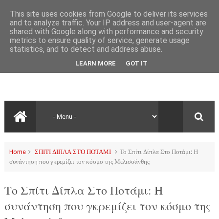
This site uses cookies from Google to deliver its services
and to analyze traffic. Your IP address and user-agent are
shared with Google along with performance and security
metrics to ensure quality of service, generate usage
statistics, and to detect and address abuse.
LEARN MORE
GOT IT
Home
ΣΠΙΤΙ ΔΙΠΛΑ ΣΤΟ ΠΟΤΑΜΙ
Το Σπίτι Δίπλα Στο Ποτάμι: Η
συνάντηση που γκρεμίζει τον κόσμο της Μελισσάνθης
Το Σπίτι Δίπλα Στο Ποτάμι: Η
συνάντηση που γκρεμίζει τον κόσμο της