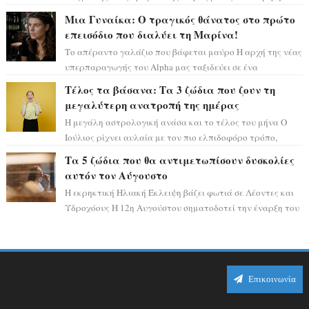
και η αισθητική του ξεπερνά κάθε π...
Μια Γυναίκα: Ο τραγικός θάνατος στο πρώτο
επεισόδιο που διαλύει τη Μαρίνα!
Το απέραντο γαλάζιο που βάφεται μαύρο Η αρχή της νέας
υπερπαραγωγής του Alpha μας ταξιδεύει σε ένα
ειδυλλιακό σκηνικό, πλημμυρισμένο από...
Τέλος τα βάσανα: Τα 3 ζώδια που ζουν τη
μεγαλύτερη ανατροπή της ημέρας
Η μεγάλη αστρολογική ανάσα και το τέλος του μήνα Ο
Ιούλιος ρίχνει αυλαία με τον πιο ελπιδοφόρο τρόπο,
καθώς η Σελήνη περνάει στο ζώδιο τω...
Τα 5 ζώδια που θα αντιμετωπίσουν δυσκολίες
αυτόν τον Αύγουστο
Η εκρηκτική Ηλιακή Έκλειψη βάζει φωτιά σε Λέοντες και
Υδροχόους Η 12η Αυγούστου σηματοδοτεί την έναρξη του
αστρολογικού χάους, καθώς η Ηλια...
Επικοινωνία