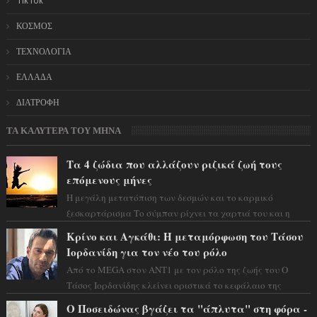
TikTok
ΚΟΣΜΟΣ
ΤΕΧΝΟΛΟΓΙΑ
ΕΛΛΑΔΑ
ΔΙΑΤΡΟΦΗ
ΤΑ ΚΑΛΥΤΕΡΑ ΤΟΥ ΜΗΝΑ
Τα 4 ζώδια που αλλάζουν ριζικά ζωή τους
επόμενους μήνες
Η μεγάλη μετατόπιση των δεσμών και το καρμικό
ξεσκαρτάρισμα Το σύμπαν ρίχνει τα χαρτιά του και η
αστρολόγος Έλενορ προειδοποιεί: οι σελην...
Κρίνο και Αγκάθι: Η μεταμόρφωση του Τάσου
Ιορδανίδη για τον νέο του ρόλο
Από το MEGA στον ΑΝΤ1 με τον ρόλο της ζωής του Ο
Τάσος Ιορδανίδης κλείνει οριστικά το κεφάλαιο της
τεράστιας επιτυχίας «Μια Νύχτα Μόνο» ...
Ο Ποσειδώνας βγάζει τα "άπλυτα" στη φόρα -