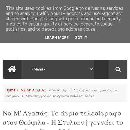
This site uses cookies from Google to deliver its services
and to analyze traffic. Your IP address and user-agent are
shared with Google along with performance and security
metrics to ensure quality of service, generate usage
statistics, and to detect and address abuse.
LEARN MORE
GOT IT
Home
ΝΑ Μ' ΑΓΑΠΑΣ
Να Μ' Αγαπάς: Το άγριο τελεσίγραφο στον
Θεόφιλο - Η Στυλιανή γεννάει το ορφανό παιδί του Μάκη
Να Μ' Αγαπάς: Το άγριο τελεσίγραφο
στον Θεόφιλο - Η Στυλιανή γεννάει το