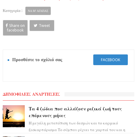
Κατηγορία :
ΝΑ Μ' ΑΓΑΠΑΣ
Share on
Tweet
facebook
Προσθέστε το σχόλιό σας
FACEBOOK
ΔΗΜΟΦΙΛΕΙΣ ΑΝΑΡΤΗΣΕΙΣ
Τα 4 ζώδια που αλλάζουν ριζικά ζωή τους
επόμενους μήνες
Η μεγάλη μετατόπιση των δεσμών και το καρμικό
ξεσκαρτάρισμα Το σύμπαν ρίχνει τα χαρτιά του και η
αστρολόγος Έλενορ προειδοποιεί: οι σελην...