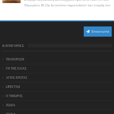
Υδροχόους Η 12η Αυγούστου σηματοδοτεί την έναρξη του
αστρολογικού χάους, καθώς η Ηλια...
Επικοινωνία
ΚΑΤΗΓΟΡΙΕΣ
ΤΗΛΕΟΡΑΣΗ
ΓΗ ΤΗΣ ΕΛΙΑΣ
ΑΓΙΟΣ ΕΡΩΤΑΣ
LIFESTYLE
Ο ΤΙΜΩΡΟΣ
ΖΩΔΙΑ