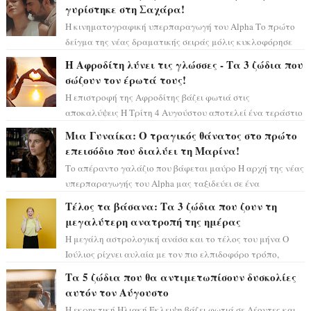
γυρίστηκε στη Σαχάρα!
Η κινηματογραφική υπερπαραγωγή του Alpha Το πρώτο
δείγμα της νέας δραματικής σειράς μόλις κυκλοφόρησε
και η αισθητική του ξεπερνά κάθε π...
Η Αφροδίτη λύνει τις γλώσσες - Τα 3 ζώδια που
σώζουν τον έρωτά τους!
Η επιστροφή της Αφροδίτης βάζει φωτιά στις
αποκαλύψεις Η Τρίτη 4 Αυγούστου αποτελεί ένα τεράστιο
αστρολογικό ορόσημο, καθώς η Αφροδίτη πρ...
Μια Γυναίκα: Ο τραγικός θάνατος στο πρώτο
επεισόδιο που διαλύει τη Μαρίνα!
Το απέραντο γαλάζιο που βάφεται μαύρο Η αρχή της νέας
υπερπαραγωγής του Alpha μας ταξιδεύει σε ένα
ειδυλλιακό σκηνικό, πλημμυρισμένο από...
Τέλος τα βάσανα: Τα 3 ζώδια που ζουν τη
μεγαλύτερη ανατροπή της ημέρας
Η μεγάλη αστρολογική ανάσα και το τέλος του μήνα Ο
Ιούλιος ρίχνει αυλαία με τον πιο ελπιδοφόρο τρόπο,
καθώς η Σελήνη περνάει στο ζώδιο τω...
Τα 5 ζώδια που θα αντιμετωπίσουν δυσκολίες
αυτόν τον Αύγουστο
Η εκρηκτική Ηλιακή Έκλειψη βάζει φωτιά σε Λέοντες και