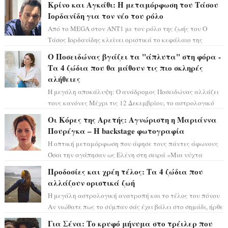
Κρίνο και Αγκάθι: Η μεταμόρφωση του Τάσου
Ιορδανίδη για τον νέο του ρόλο
Από το MEGA στον ΑΝΤ1 με τον ρόλο της ζωής του Ο
Τάσος Ιορδανίδης κλείνει οριστικά το κεφάλαιο της
τεράστιας επιτυχίας «Μια Νύχτα Μόνο» ...
Ο Ποσειδώνας βγάζει τα "άπλυτα" στη φόρα -
Τα 4 ζώδια που θα μάθουν τις πιο σκληρές
αλήθειες
Η μεγάλη αποκάλυψη: Ο ανάδρομος Ποσειδώνας αλλάζει
τους κανόνες Μέχρι τις 12 Δεκεμβρίου, το αστρολογικό
σκηνικό θυμίζει ταινία μυστηρίου ...
Οι Κόρες της Αρετής: Αγνώριστη η Μαριάννα
Πουρέγκα – H backstage φωτογραφία
Η οπτική μεταμόρφωση που άφησε τους πάντες άφωνους
Όσοι την αγάπησαν ως Ελένη στη σειρά «Μια νύχτα
μόνο», θα πρέπει τώρα να προετοιμαστο...
Προδοσίες και χρέη τέλος: Τα 4 ζώδια που
αλλάζουν οριστικά ζωή
Η μεγάλη αστρολογική ανατροπή και το τέλος του πόνου
Αν νιώθατε πως το σύμπαν σάς έχει βάλει στο σημάδι, ήρθε
η ώρα να πάρετε μια βαθιά α...
Για Σένα: Το κρυφό μήνυμα στο τρέιλερ που