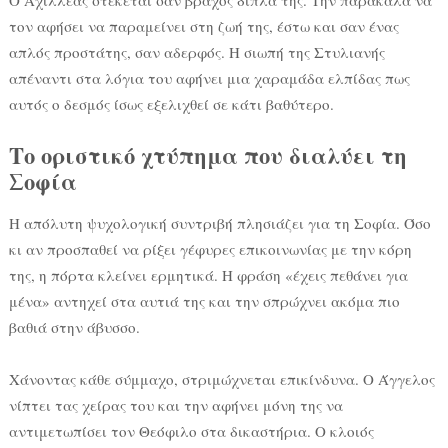
Ο Αχιλλέας στέκεται σαν βράχος δίπλα της. Την παρακαλά να
τον αφήσει να παραμείνει στη ζωή της, έστω και σαν ένας
απλός προστάτης, σαν αδερφός. Η σιωπή της Στυλιανής
απέναντι στα λόγια του αφήνει μια χαραμάδα ελπίδας πως
αυτός ο δεσμός ίσως εξελιχθεί σε κάτι βαθύτερο.
Το οριστικό χτύπημα που διαλύει τη
Σοφία
Η απόλυτη ψυχολογική συντριβή πλησιάζει για τη Σοφία. Όσο
κι αν προσπαθεί να ρίξει γέφυρες επικοινωνίας με την κόρη
της, η πόρτα κλείνει ερμητικά. Η φράση «έχεις πεθάνει για
μένα» αντηχεί στα αυτιά της και την σπρώχνει ακόμα πιο
βαθιά στην άβυσσο.
Χάνοντας κάθε σύμμαχο, στριμώχνεται επικίνδυνα. Ο Άγγελος
νίπτει τας χείρας του και την αφήνει μόνη της να
αντιμετωπίσει τον Θεόφιλο στα δικαστήρια. Ο κλοιός