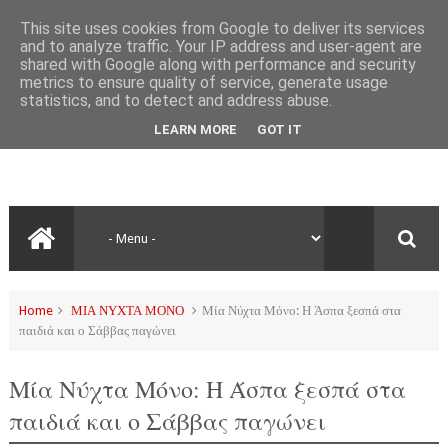
This site uses cookies from Google to deliver its services
and to analyze traffic. Your IP address and user-agent are
shared with Google along with performance and security
metrics to ensure quality of service, generate usage
statistics, and to detect and address abuse.
LEARN MORE
GOT IT
Home
ΜΙΑ ΝΥΧΤΑ ΜΟΝΟ
Μία Νύχτα Μόνο: Η Άσπα ξεσπά στα
παιδιά και ο Σάββας παγώνει
Μία Νύχτα Μόνο: Η Άσπα ξεσπά στα
παιδιά και ο Σάββας παγώνει