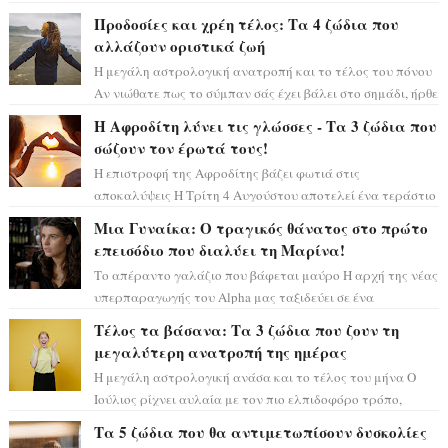
μόνο», θα πρέπει τώρα να προετοιμαστο...
Προδοσίες και χρέη τέλος: Τα 4 ζώδια που
αλλάζουν οριστικά ζωή
Η μεγάλη αστρολογική ανατροπή και το τέλος του πόνου
Αν νιώθατε πως το σύμπαν σάς έχει βάλει στο σημάδι, ήρθε
η ώρα να πάρετε μια βαθιά α...
Η Αφροδίτη λύνει τις γλώσσες - Τα 3 ζώδια που
σώζουν τον έρωτά τους!
Η επιστροφή της Αφροδίτης βάζει φωτιά στις
αποκαλύψεις Η Τρίτη 4 Αυγούστου αποτελεί ένα τεράστιο
αστρολογικό ορόσημο, καθώς η Αφροδίτη πρ...
Μια Γυναίκα: Ο τραγικός θάνατος στο πρώτο
επεισόδιο που διαλύει τη Μαρίνα!
Το απέραντο γαλάζιο που βάφεται μαύρο Η αρχή της νέας
υπερπαραγωγής του Alpha μας ταξιδεύει σε ένα
ειδυλλιακό σκηνικό, πλημμυρισμένο από...
Τέλος τα βάσανα: Τα 3 ζώδια που ζουν τη
μεγαλύτερη ανατροπή της ημέρας
Η μεγάλη αστρολογική ανάσα και το τέλος του μήνα Ο
Ιούλιος ρίχνει αυλαία με τον πιο ελπιδοφόρο τρόπο,
καθώς η Σελήνη περνάει στο ζώδιο τω...
Τα 5 ζώδια που θα αντιμετωπίσουν δυσκολίες