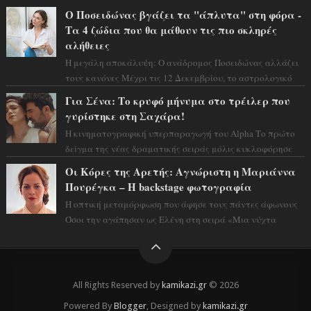
τεράστιας επιτυχίας «Μια Νύχτα Μόνο» ...
Ο Ποσειδώνας βγάζει τα "άπλυτα" στη φόρα -
Τα 4 ζώδια που θα μάθουν τις πιο σκληρές
αλήθειες
Η μεγάλη αποκάλυψη: Ο ανάδρομος Ποσειδώνας αλλάζει
τους κανόνες Μέχρι τις 12 Δεκεμβρίου, το αστρολογικό
σκηνικό θυμίζει ταινία μυστηρίου ...
Για Σένα: Το κρυφό μήνυμα στο τρέιλερ που
γυρίστηκε στη Σαχάρα!
Η κινηματογραφική υπερπαραγωγή του Alpha Το πρώτο
δείγμα της νέας δραματικής σειράς μόλις κυκλοφόρησε
και η αισθητική του ξεπερνά κάθε π...
Οι Κόρες της Αρετής: Αγνώριστη η Μαριάννα
Πουρέγκα – H backstage φωτογραφία
Η οπτική μεταμόρφωση που άφησε τους πάντες άφωνους
Όσοι την αγάπησαν ως Ελένη στη σειρά «Μια νύχτα
μόνο», θα πρέπει τώρα να προετοιμαστο...
All Rights Reserved by
kamikazi.gr
© 2026
Powered By
Blogger
, Designed by
kamikazi.gr