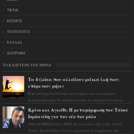
TikTok
ΚΟΣΜΟΣ
ΤΕΧΝΟΛΟΓΙΑ
ΕΛΛΑΔΑ
ΔΙΑΤΡΟΦΗ
ΤΑ ΚΑΛΥΤΕΡΑ ΤΟΥ ΜΗΝΑ
Τα 4 ζώδια που αλλάζουν ριζικά ζωή τους
επόμενους μήνες
Η μεγάλη μετατόπιση των δεσμών και το καρμικό
ξεσκαρτάρισμα Το σύμπαν ρίχνει τα χαρτιά του και η
αστρολόγος Έλενορ προειδοποιεί: οι σελην...
Κρίνο και Αγκάθι: Η μεταμόρφωση του Τάσου
Ιορδανίδη για τον νέο του ρόλο
Από το MEGA στον ΑΝΤ1 με τον ρόλο της ζωής του Ο
Τάσος Ιορδανίδης κλείνει οριστικά το κεφάλαιο της