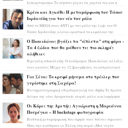
ξεσκαρτάρισμα Το σύμπαν ρίχνει τα χαρτιά του και η
αστρολόγος Έλενορ προειδοποιεί: οι σελην...
Κρίνο και Αγκάθι: Η μεταμόρφωση του Τάσου
Ιορδανίδη για τον νέο του ρόλο
Από το MEGA στον ΑΝΤ1 με τον ρόλο της ζωής του Ο
Τάσος Ιορδανίδης κλείνει οριστικά το κεφάλαιο της
τεράστιας επιτυχίας «Μια Νύχτα Μόνο» ...
Ο Ποσειδώνας βγάζει τα "άπλυτα" στη φόρα -
Τα 4 ζώδια που θα μάθουν τις πιο σκληρές
αλήθειες
Η μεγάλη αποκάλυψη: Ο ανάδρομος Ποσειδώνας αλλάζει
τους κανόνες Μέχρι τις 12 Δεκεμβρίου, το αστρολογικό
σκηνικό θυμίζει ταινία μυστηρίου ...
Για Σένα: Το κρυφό μήνυμα στο τρέιλερ που
γυρίστηκε στη Σαχάρα!
Η κινηματογραφική υπερπαραγωγή του Alpha Το πρώτο
δείγμα της νέας δραματικής σειράς μόλις κυκλοφόρησε
και η αισθητική του ξεπερνά κάθε π...
Οι Κόρες της Αρετής: Αγνώριστη η Μαριάννα
Πουρέγκα – H backstage φωτογραφία
Η οπτική μεταμόρφωση που άφησε τους πάντες άφωνους
Όσοι την αγάπησαν ως Ελένη στη σειρά «Μια νύχτα