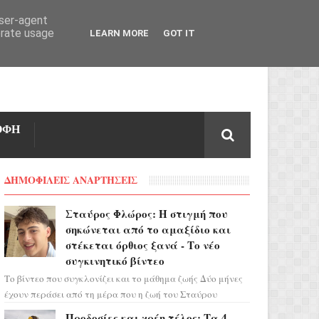
user-agent
erate usage
LEARN MORE
GOT IT
ΟΦΗ
ΔΗΜΟΦΙΛΕΙΣ ΑΝΑΡΤΗΣΕΙΣ
Σταύρος Φλώρος: Η στιγμή που
σηκώνεται από το αμαξίδιο και
στέκεται όρθιος ξανά - Το νέο
συγκινητικό βίντεο
Το βίντεο που συγκλονίζει και το μάθημα ζωής Δύο μήνες
έχουν περάσει από τη μέρα που η ζωή του Σταύρου
Φλώρου άλλαξε για πάντα. Ο πρώην...
Προδοσίες και χρέη τέλος: Τα 4