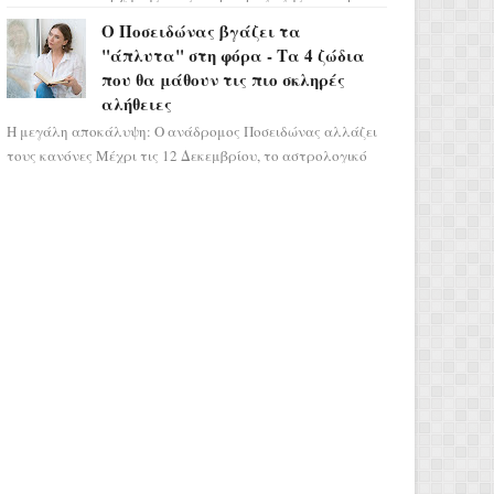
μας ταξιδεύει σε ένα ειδυλλιακό σκηνικό,
Ο Ποσειδώνας βγάζει τα
πλημμυρισμένο από...
"άπλυτα" στη φόρα - Τα 4 ζώδια
που θα μάθουν τις πιο σκληρές
αλήθειες
Η μεγάλη αποκάλυψη: Ο ανάδρομος Ποσειδώνας αλλάζει
τους κανόνες Μέχρι τις 12 Δεκεμβρίου, το αστρολογικό
σκηνικό θυμίζει ταινία μυστηρίου ...