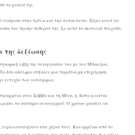
πό το μυαλό της.
ί ανάμεσα στην τρέλα και την αυτοκτονία. Ξέρει καλά τα
ουσία του πρώην πεθερού της. Σε αυτό το σκοτεινό παιχνίδι,
α της δεξίωσης
στροφική λήξη της συνεργασίας του με τον Μπακύρα,
υ. Τα δύο αδέλφια στήνουν μια παράτολμη επιχείρηση
ην ευτυχία των νεόνυμφων.
στραμμένα στον Σάββα και τη Μίνα, η Άσπα κινείται
κρώσει το σύστημα συναγερμού. Ο χρόνος μοιάζει να
ες ευρώ καταλήγουν στα χέρια τους. Καλυμμένοι από το
ταφέρνουν να διαφύγουν σαν σκιές, πιστεύοντας πως μόλις