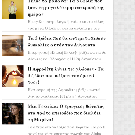
Τέλος τα βάσανα: Τα 3 ζώδια που
επιτυχίας «Μια Νύχτα Μόνο» ...
ζουν τη μεγαλύτερη ανατροπή της
ημέρας
Η μεγάλη αστρολογική ανάσα και το τέλος
του μήνα Ο Ιούλιος ρίχνει αυλαία με τον
πιο ελπιδοφόρο τρόπο, καθώς η Σελήνη
Τα 5 ζώδια που θα αντιμετωπίσουν
περνάει στο ζώδιο τω...
δυσκολίες αυτόν τον Αύγουστο
Η εκρηκτική Ηλιακή Έκλειψη βάζει φωτιά σε
Λέοντες και Υδροχόους Η 12η Αυγούστου
σηματοδοτεί την έναρξη του αστρολογικού
Η Αφροδίτη λύνει τις γλώσσες - Τα
χάους, καθώς η Ηλια...
3 ζώδια που σώζουν τον έρωτά
τους!
Η επιστροφή της Αφροδίτης βάζει φωτιά
στις αποκαλύψεις Η Τρίτη 4 Αυγούστου
αποτελεί ένα τεράστιο αστρολογικό
Μια Γυναίκα: Ο τραγικός θάνατος
ορόσημο, καθώς η Αφροδίτη πρ...
στο πρώτο επεισόδιο που διαλύει
τη Μαρίνα!
Το απέραντο γαλάζιο που βάφεται μαύρο Η
αρχή της νέας υπερπαραγωγής του Alpha