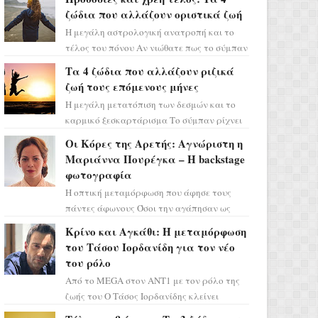
ζώδια που αλλάζουν οριστικά ζωή
Η μεγάλη αστρολογική ανατροπή και το
τέλος του πόνου Αν νιώθατε πως το σύμπαν
σάς έχει βάλει στο σημάδι, ήρθε η ώρα να
Τα 4 ζώδια που αλλάζουν ριζικά
πάρετε μια βαθιά α...
ζωή τους επόμενους μήνες
Η μεγάλη μετατόπιση των δεσμών και το
καρμικό ξεσκαρτάρισμα Το σύμπαν ρίχνει
τα χαρτιά του και η αστρολόγος Έλενορ
Οι Κόρες της Αρετής: Αγνώριστη η
προειδοποιεί: οι σελην...
Μαριάννα Πουρέγκα – H backstage
φωτογραφία
Η οπτική μεταμόρφωση που άφησε τους
πάντες άφωνους Όσοι την αγάπησαν ως
Ελένη στη σειρά «Μια νύχτα μόνο», θα
Κρίνο και Αγκάθι: Η μεταμόρφωση
πρέπει τώρα να προετοιμαστο...
του Τάσου Ιορδανίδη για τον νέο
του ρόλο
Από το MEGA στον ΑΝΤ1 με τον ρόλο της
ζωής του Ο Τάσος Ιορδανίδης κλείνει
οριστικά το κεφάλαιο της τεράστιας