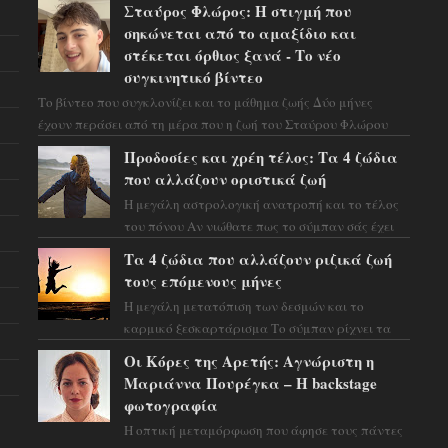
Σταύρος Φλώρος: Η στιγμή που
σηκώνεται από το αμαξίδιο και
στέκεται όρθιος ξανά - Το νέο
συγκινητικό βίντεο
Το βίντεο που συγκλονίζει και το μάθημα ζωής Δύο μήνες
έχουν περάσει από τη μέρα που η ζωή του Σταύρου Φλώρου
άλλαξε για πάντα. Ο πρώην...
Προδοσίες και χρέη τέλος: Τα 4 ζώδια
που αλλάζουν οριστικά ζωή
Η μεγάλη αστρολογική ανατροπή και το τέλος
του πόνου Αν νιώθατε πως το σύμπαν σάς έχει
βάλει στο σημάδι, ήρθε η ώρα να πάρετε μια
Τα 4 ζώδια που αλλάζουν ριζικά ζωή
βαθιά α...
τους επόμενους μήνες
Η μεγάλη μετατόπιση των δεσμών και το
καρμικό ξεσκαρτάρισμα Το σύμπαν ρίχνει τα
χαρτιά του και η αστρολόγος Έλενορ
Οι Κόρες της Αρετής: Αγνώριστη η
προειδοποιεί: οι σελην...
Μαριάννα Πουρέγκα – H backstage
φωτογραφία
Η οπτική μεταμόρφωση που άφησε τους πάντες