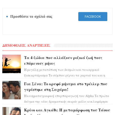
Προσθέστε το σχόλιό σας
FACEBOOK
ΔΗΜΟΦΙΛΕΙΣ ΑΝΑΡΤΗΣΕΙΣ
Τα 4 ζώδια που αλλάζουν ριζικά ζωή τους
επόμενους μήνες
Η μεγάλη μετατόπιση των δεσμών και το καρμικό
ξεσκαρτάρισμα Το σύμπαν ρίχνει τα χαρτιά του και η
αστρολόγος Έλενορ προειδοποιεί: οι σελην...
Για Σένα: Το κρυφό μήνυμα στο τρέιλερ που
γυρίστηκε στη Σαχάρα!
Η κινηματογραφική υπερπαραγωγή του Alpha Το πρώτο
δείγμα της νέας δραματικής σειράς μόλις κυκλοφόρησε
και η αισθητική του ξεπερνά κάθε π...
Κρίνο και Αγκάθι: Η μεταμόρφωση του Τάσου