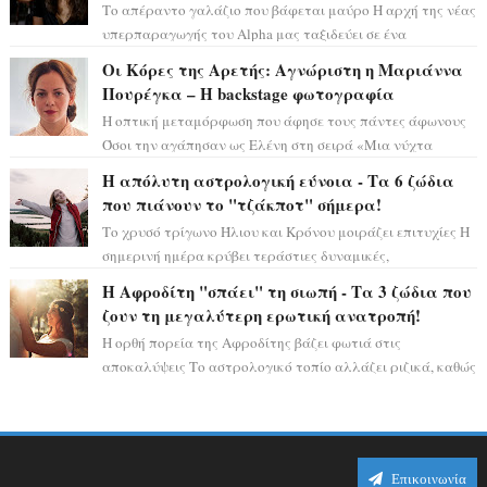
Το απέραντο γαλάζιο που βάφεται μαύρο Η αρχή της νέας
υπερπαραγωγής του Alpha μας ταξιδεύει σε ένα
ειδυλλιακό σκηνικό, πλημμυρισμένο από...
Οι Κόρες της Αρετής: Αγνώριστη η Μαριάννα
Πουρέγκα – H backstage φωτογραφία
Η οπτική μεταμόρφωση που άφησε τους πάντες άφωνους
Όσοι την αγάπησαν ως Ελένη στη σειρά «Μια νύχτα
μόνο», θα πρέπει τώρα να προετοιμαστο...
Η απόλυτη αστρολογική εύνοια - Τα 6 ζώδια
που πιάνουν το "τζάκποτ" σήμερα!
Το χρυσό τρίγωνο Ήλιου και Κρόνου μοιράζει επιτυχίες Η
σημερινή ημέρα κρύβει τεράστιες δυναμικές,
αποδεικνύοντας πως η πραγματική επιτυχί...
Η Αφροδίτη "σπάει" τη σιωπή - Τα 3 ζώδια που
ζουν τη μεγαλύτερη ερωτική ανατροπή!
Η ορθή πορεία της Αφροδίτης βάζει φωτιά στις
αποκαλύψεις Το αστρολογικό τοπίο αλλάζει ριζικά, καθώς
η Αφροδίτη επιστρέφει σε ορθή πορεία ...
Επικοινωνία