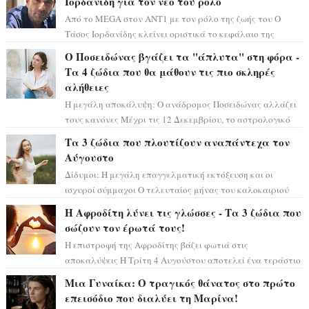
Ιορδανίδη για τον νέο του ρόλο
Από το MEGA στον ΑΝΤ1 με τον ρόλο της ζωής του Ο
Τάσος Ιορδανίδης κλείνει οριστικά το κεφάλαιο της
τεράστιας επιτυχίας «Μια Νύχτα Μόνο» ...
Ο Ποσειδώνας βγάζει τα "άπλυτα" στη φόρα -
Τα 4 ζώδια που θα μάθουν τις πιο σκληρές
αλήθειες
Η μεγάλη αποκάλυψη: Ο ανάδρομος Ποσειδώνας αλλάζει
τους κανόνες Μέχρι τις 12 Δεκεμβρίου, το αστρολογικό
σκηνικό θυμίζει ταινία μυστηρίου ...
Τα 3 ζώδια που πλουτίζουν αναπάντεχα τον
Αύγουστο
Δίδυμοι: Η μεγάλη επαγγελματική εκτόξευση και οι
ισχυροί σύμμαχοι Ο τελευταίος μήνας του καλοκαιριού
έρχεται να ανατρέψει τα πάντα γύρω α...
Η Αφροδίτη λύνει τις γλώσσες - Τα 3 ζώδια που
σώζουν τον έρωτά τους!
Η επιστροφή της Αφροδίτης βάζει φωτιά στις
αποκαλύψεις Η Τρίτη 4 Αυγούστου αποτελεί ένα τεράστιο
αστρολογικό ορόσημο, καθώς η Αφροδίτη πρ...
Μια Γυναίκα: Ο τραγικός θάνατος στο πρώτο
επεισόδιο που διαλύει τη Μαρίνα!