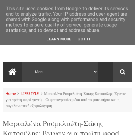
This site uses cookies from Google to deliver its services
and to analyze traffic. Your IP address and user-agent are
shared with Google along with performance and security
metrics to ensure quality of service, generate usage
statistics, and to detect and address abuse.
LEARN MORE
GOT IT
Home
LIFESTYLE
Μαριαλένα Ρουμελιώτη-Σάκης Κατσούλης: Έγιναν
για πρώτη φορά γονείς - Οι φωτογραφίες μέσα από το μαιευτήριο και η
συγκλονιστική εξομολόγηση
Μαριαλένα Ρουμελιώτη-Σάκης
Κατσούλης: Έγιναν για πρώτη φορά