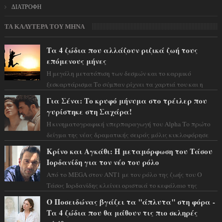
ΔΙΑΤΡΟΦΗ
ΤΑ ΚΑΛΥΤΕΡΑ ΤΟΥ ΜΗΝΑ
Τα 4 ζώδια που αλλάζουν ριζικά ζωή τους
επόμενους μήνες
Η μεγάλη μετατόπιση των δεσμών και το καρμικό
ξεσκαρτάρισμα Το σύμπαν ρίχνει τα χαρτιά του και η
αστρολόγος Έλενορ προειδοποιεί: οι σελην...
Για Σένα: Το κρυφό μήνυμα στο τρέιλερ που
γυρίστηκε στη Σαχάρα!
Η κινηματογραφική υπερπαραγωγή του Alpha Το πρώτο
δείγμα της νέας δραματικής σειράς μόλις κυκλοφόρησε
και η αισθητική του ξεπερνά κάθε π...
Κρίνο και Αγκάθι: Η μεταμόρφωση του Τάσου
Ιορδανίδη για τον νέο του ρόλο
Από το MEGA στον ΑΝΤ1 με τον ρόλο της ζωής του Ο
Τάσος Ιορδανίδης κλείνει οριστικά το κεφάλαιο της
τεράστιας επιτυχίας «Μια Νύχτα Μόνο» ...
Ο Ποσειδώνας βγάζει τα "άπλυτα" στη φόρα -
Τα 4 ζώδια που θα μάθουν τις πιο σκληρές