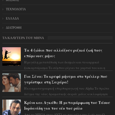
ΚΟΣΜΟΣ
ΤΕΧΝΟΛΟΓΙΑ
ΕΛΛΑΔΑ
ΔΙΑΤΡΟΦΗ
ΤΑ ΚΑΛΥΤΕΡΑ ΤΟΥ ΜΗΝΑ
Τα 4 ζώδια που αλλάζουν ριζικά ζωή τους
επόμενους μήνες
Η μεγάλη μετατόπιση των δεσμών και το καρμικό
ξεσκαρτάρισμα Το σύμπαν ρίχνει τα χαρτιά του και η
αστρολόγος Έλενορ προειδοποιεί: οι σελην...
Για Σένα: Το κρυφό μήνυμα στο τρέιλερ που
γυρίστηκε στη Σαχάρα!
Η κινηματογραφική υπερπαραγωγή του Alpha Το πρώτο
δείγμα της νέας δραματικής σειράς μόλις κυκλοφόρησε
και η αισθητική του ξεπερνά κάθε π...
Κρίνο και Αγκάθι: Η μεταμόρφωση του Τάσου
Ιορδανίδη για τον νέο του ρόλο
Από το MEGA στον ΑΝΤ1 με τον ρόλο της ζωής του Ο