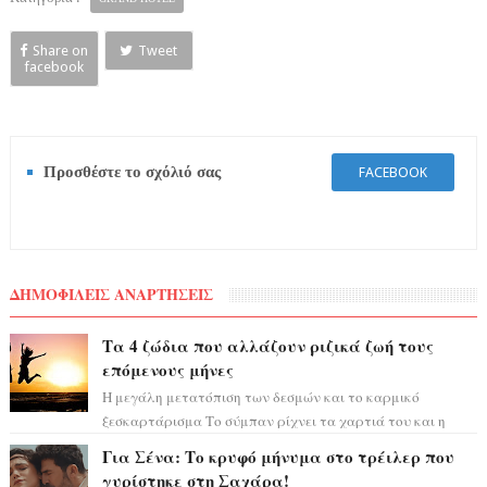
Share on
Tweet
facebook
Προσθέστε το σχόλιό σας
FACEBOOK
ΔΗΜΟΦΙΛΕΙΣ ΑΝΑΡΤΗΣΕΙΣ
Τα 4 ζώδια που αλλάζουν ριζικά ζωή τους
επόμενους μήνες
Η μεγάλη μετατόπιση των δεσμών και το καρμικό
ξεσκαρτάρισμα Το σύμπαν ρίχνει τα χαρτιά του και η
αστρολόγος Έλενορ προειδοποιεί: οι σελην...
Για Σένα: Το κρυφό μήνυμα στο τρέιλερ που
γυρίστηκε στη Σαχάρα!