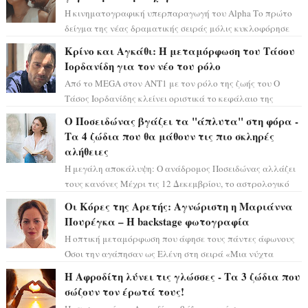
Η κινηματογραφική υπερπαραγωγή του Alpha Το πρώτο
δείγμα της νέας δραματικής σειράς μόλις κυκλοφόρησε
και η αισθητική του ξεπερνά κάθε π...
Κρίνο και Αγκάθι: Η μεταμόρφωση του Τάσου
Ιορδανίδη για τον νέο του ρόλο
Από το MEGA στον ΑΝΤ1 με τον ρόλο της ζωής του Ο
Τάσος Ιορδανίδης κλείνει οριστικά το κεφάλαιο της
τεράστιας επιτυχίας «Μια Νύχτα Μόνο» ...
Ο Ποσειδώνας βγάζει τα "άπλυτα" στη φόρα -
Τα 4 ζώδια που θα μάθουν τις πιο σκληρές
αλήθειες
Η μεγάλη αποκάλυψη: Ο ανάδρομος Ποσειδώνας αλλάζει
τους κανόνες Μέχρι τις 12 Δεκεμβρίου, το αστρολογικό
σκηνικό θυμίζει ταινία μυστηρίου ...
Οι Κόρες της Αρετής: Αγνώριστη η Μαριάννα
Πουρέγκα – H backstage φωτογραφία
Η οπτική μεταμόρφωση που άφησε τους πάντες άφωνους
Όσοι την αγάπησαν ως Ελένη στη σειρά «Μια νύχτα
μόνο», θα πρέπει τώρα να προετοιμαστο...
Η Αφροδίτη λύνει τις γλώσσες - Τα 3 ζώδια που
σώζουν τον έρωτά τους!