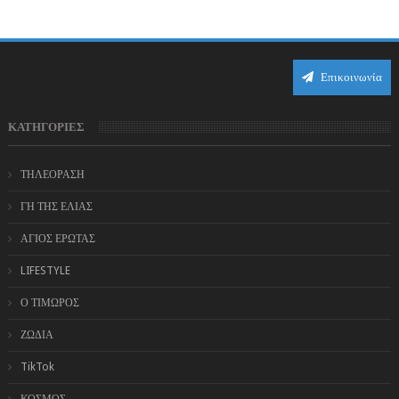
η Αφροδίτη επιστρέφει σε ορθή πορεία ...
Επικοινωνία
ΚΑΤΗΓΟΡΙΕΣ
ΤΗΛΕΟΡΑΣΗ
ΓΗ ΤΗΣ ΕΛΙΑΣ
ΑΓΙΟΣ ΕΡΩΤΑΣ
LIFESTYLE
Ο ΤΙΜΩΡΟΣ
ΖΩΔΙΑ
TikTok