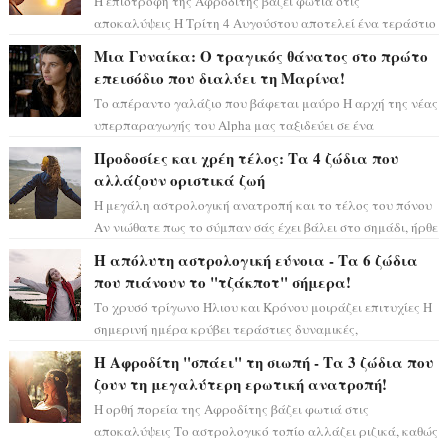
Η επιστροφή της Αφροδίτης βάζει φωτιά στις
αποκαλύψεις Η Τρίτη 4 Αυγούστου αποτελεί ένα τεράστιο
αστρολογικό ορόσημο, καθώς η Αφροδίτη πρ...
Μια Γυναίκα: Ο τραγικός θάνατος στο πρώτο
επεισόδιο που διαλύει τη Μαρίνα!
Το απέραντο γαλάζιο που βάφεται μαύρο Η αρχή της νέας
υπερπαραγωγής του Alpha μας ταξιδεύει σε ένα
ειδυλλιακό σκηνικό, πλημμυρισμένο από...
Προδοσίες και χρέη τέλος: Τα 4 ζώδια που
αλλάζουν οριστικά ζωή
Η μεγάλη αστρολογική ανατροπή και το τέλος του πόνου
Αν νιώθατε πως το σύμπαν σάς έχει βάλει στο σημάδι, ήρθε
η ώρα να πάρετε μια βαθιά α...
Η απόλυτη αστρολογική εύνοια - Τα 6 ζώδια
που πιάνουν το "τζάκποτ" σήμερα!
Το χρυσό τρίγωνο Ήλιου και Κρόνου μοιράζει επιτυχίες Η
σημερινή ημέρα κρύβει τεράστιες δυναμικές,
αποδεικνύοντας πως η πραγματική επιτυχί...
Η Αφροδίτη "σπάει" τη σιωπή - Τα 3 ζώδια που
ζουν τη μεγαλύτερη ερωτική ανατροπή!
Η ορθή πορεία της Αφροδίτης βάζει φωτιά στις
αποκαλύψεις Το αστρολογικό τοπίο αλλάζει ριζικά, καθώς