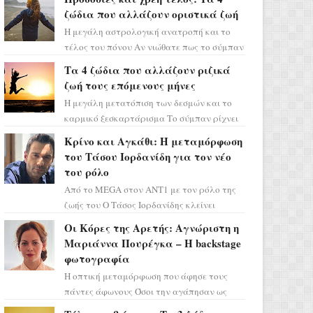
ζώδια που αλλάζουν οριστικά ζωή
Η μεγάλη αστρολογική ανατροπή και το
τέλος του πόνου Αν νιώθατε πως το σύμπαν
σάς έχει βάλει στο σημάδι, ήρθε η ώρα να
Τα 4 ζώδια που αλλάζουν ριζικά
πάρετε μια βαθιά α...
ζωή τους επόμενους μήνες
Η μεγάλη μετατόπιση των δεσμών και το
καρμικό ξεσκαρτάρισμα Το σύμπαν ρίχνει
τα χαρτιά του και η αστρολόγος Έλενορ
Κρίνο και Αγκάθι: Η μεταμόρφωση
προειδοποιεί: οι σελην...
του Τάσου Ιορδανίδη για τον νέο
του ρόλο
Από το MEGA στον ΑΝΤ1 με τον ρόλο της
ζωής του Ο Τάσος Ιορδανίδης κλείνει
οριστικά το κεφάλαιο της τεράστιας
Οι Κόρες της Αρετής: Αγνώριστη η
επιτυχίας «Μια Νύχτα Μόνο» ...
Μαριάννα Πουρέγκα – H backstage
φωτογραφία
Η οπτική μεταμόρφωση που άφησε τους
πάντες άφωνους Όσοι την αγάπησαν ως
Ελένη στη σειρά «Μια νύχτα μόνο», θα