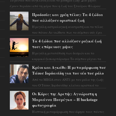
Το βίντεο που συγκλονίζει και το μάθημα ζωής Δύο μήνες
έχουν περάσει από τη μέρα που η ζωή του Σταύρου Φλώρου
άλλαξε για πάντα. Ο πρώην...
Προδοσίες και χρέη τέλος: Τα 4 ζώδια
που αλλάζουν οριστικά ζωή
Η μεγάλη αστρολογική ανατροπή και το τέλος
του πόνου Αν νιώθατε πως το σύμπαν σάς έχει
βάλει στο σημάδι, ήρθε η ώρα να πάρετε μια
Τα 4 ζώδια που αλλάζουν ριζικά ζωή
βαθιά α...
τους επόμενους μήνες
Η μεγάλη μετατόπιση των δεσμών και το
καρμικό ξεσκαρτάρισμα Το σύμπαν ρίχνει τα
χαρτιά του και η αστρολόγος Έλενορ
Κρίνο και Αγκάθι: Η μεταμόρφωση του
προειδοποιεί: οι σελην...
Τάσου Ιορδανίδη για τον νέο του ρόλο
Από το MEGA στον ΑΝΤ1 με τον ρόλο της ζωής
του Ο Τάσος Ιορδανίδης κλείνει οριστικά το
κεφάλαιο της τεράστιας επιτυχίας «Μια Νύχτα
Οι Κόρες της Αρετής: Αγνώριστη η
Μόνο» ...
Μαριάννα Πουρέγκα – H backstage
φωτογραφία
Η οπτική μεταμόρφωση που άφησε τους πάντες