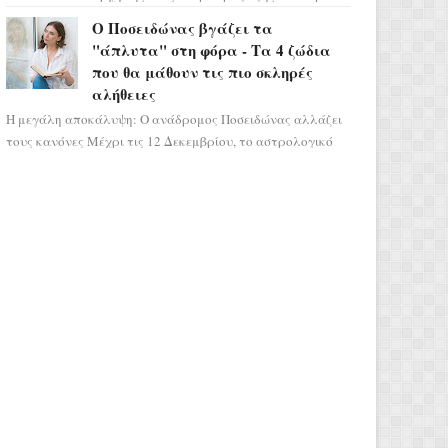
μας ταξιδεύει σε ένα ειδυλλιακό σκηνικό,
Ο Ποσειδώνας βγάζει τα
πλημμυρισμένο από...
"άπλυτα" στη φόρα - Τα 4 ζώδια
που θα μάθουν τις πιο σκληρές
αλήθειες
Η μεγάλη αποκάλυψη: Ο ανάδρομος Ποσειδώνας αλλάζει
τους κανόνες Μέχρι τις 12 Δεκεμβρίου, το αστρολογικό
σκηνικό θυμίζει ταινία μυστηρίου ...