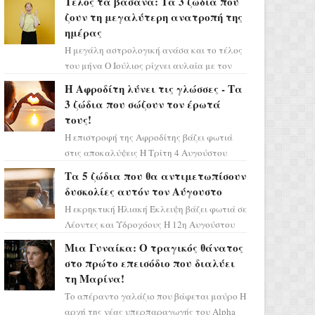
Τέλος τα βάσανα: Τα 3 ζώδια που
πρέπει τώρα να προετοιμαστο...
ζουν τη μεγαλύτερη ανατροπή της
ημέρας
Η μεγάλη αστρολογική ανάσα και το τέλος
του μήνα Ο Ιούλιος ρίχνει αυλαία με τον
πιο ελπιδοφόρο τρόπο, καθώς η Σελήνη
Η Αφροδίτη λύνει τις γλώσσες - Τα
περνάει στο ζώδιο τω...
3 ζώδια που σώζουν τον έρωτά
τους!
Η επιστροφή της Αφροδίτης βάζει φωτιά
στις αποκαλύψεις Η Τρίτη 4 Αυγούστου
αποτελεί ένα τεράστιο αστρολογικό
Τα 5 ζώδια που θα αντιμετωπίσουν
ορόσημο, καθώς η Αφροδίτη πρ...
δυσκολίες αυτόν τον Αύγουστο
Η εκρηκτική Ηλιακή Έκλειψη βάζει φωτιά σε
Λέοντες και Υδροχόους Η 12η Αυγούστου
σηματοδοτεί την έναρξη του αστρολογικού
Μια Γυναίκα: Ο τραγικός θάνατος
χάους, καθώς η Ηλια...
στο πρώτο επεισόδιο που διαλύει
τη Μαρίνα!
Το απέραντο γαλάζιο που βάφεται μαύρο Η
αρχή της νέας υπερπαραγωγής του Alpha