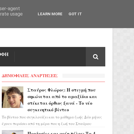
user-agent
erate usage
LEARN MORE
GOT IT
ΟΦΗ
ΔΗΜΟΦΙΛΕΙΣ ΑΝΑΡΤΗΣΕΙΣ
Σταύρος Φλώρος: Η στιγμή που
σηκώνεται από το αμαξίδιο και
στέκεται όρθιος ξανά - Το νέο
συγκινητικό βίντεο
Το βίντεο που συγκλονίζει και το μάθημα ζωής Δύο μήνες
έχουν περάσει από τη μέρα που η ζωή του Σταύρου
Φλώρου άλλαξε για πάντα. Ο πρώην...
Προδοσίες και χρέη τέλος: Τα 4