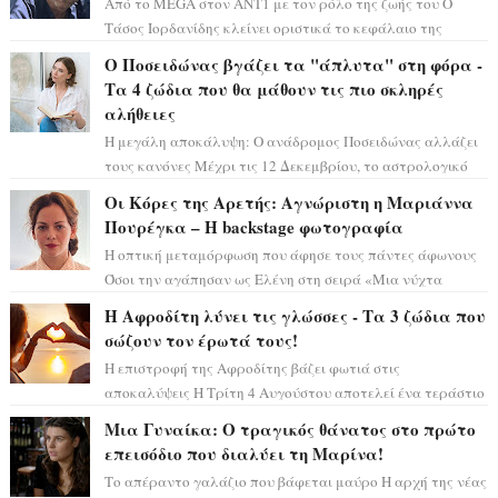
Από το MEGA στον ΑΝΤ1 με τον ρόλο της ζωής του Ο
Τάσος Ιορδανίδης κλείνει οριστικά το κεφάλαιο της
τεράστιας επιτυχίας «Μια Νύχτα Μόνο» ...
Ο Ποσειδώνας βγάζει τα "άπλυτα" στη φόρα -
Τα 4 ζώδια που θα μάθουν τις πιο σκληρές
αλήθειες
Η μεγάλη αποκάλυψη: Ο ανάδρομος Ποσειδώνας αλλάζει
τους κανόνες Μέχρι τις 12 Δεκεμβρίου, το αστρολογικό
σκηνικό θυμίζει ταινία μυστηρίου ...
Οι Κόρες της Αρετής: Αγνώριστη η Μαριάννα
Πουρέγκα – H backstage φωτογραφία
Η οπτική μεταμόρφωση που άφησε τους πάντες άφωνους
Όσοι την αγάπησαν ως Ελένη στη σειρά «Μια νύχτα
μόνο», θα πρέπει τώρα να προετοιμαστο...
Η Αφροδίτη λύνει τις γλώσσες - Τα 3 ζώδια που
σώζουν τον έρωτά τους!
Η επιστροφή της Αφροδίτης βάζει φωτιά στις
αποκαλύψεις Η Τρίτη 4 Αυγούστου αποτελεί ένα τεράστιο
αστρολογικό ορόσημο, καθώς η Αφροδίτη πρ...
Μια Γυναίκα: Ο τραγικός θάνατος στο πρώτο
επεισόδιο που διαλύει τη Μαρίνα!
Το απέραντο γαλάζιο που βάφεται μαύρο Η αρχή της νέας