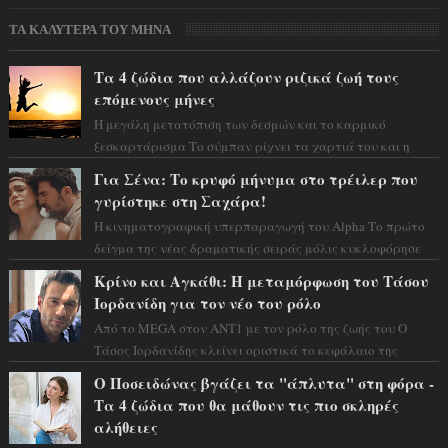
ΤΑ ΚΑΛΥΤΕΡΑ ΤΟΥ ΜΗΝΑ
Τα 4 ζώδια που αλλάζουν ριζικά ζωή τους
επόμενους μήνες
Η μεγάλη μετατόπιση των δεσμών και το καρμικό
ξεσκαρτάρισμα Το σύμπαν ρίχνει τα χαρτιά του και η
αστρολόγος Έλενορ προειδοποιεί: οι σελην...
Για Σένα: Το κρυφό μήνυμα στο τρέιλερ που
γυρίστηκε στη Σαχάρα!
Η κινηματογραφική υπερπαραγωγή του Alpha Το πρώτο
δείγμα της νέας δραματικής σειράς μόλις κυκλοφόρησε
και η αισθητική του ξεπερνά κάθε π...
Κρίνο και Αγκάθι: Η μεταμόρφωση του Τάσου
Ιορδανίδη για τον νέο του ρόλο
Από το MEGA στον ΑΝΤ1 με τον ρόλο της ζωής του Ο
Τάσος Ιορδανίδης κλείνει οριστικά το κεφάλαιο της
τεράστιας επιτυχίας «Μια Νύχτα Μόνο» ...
Ο Ποσειδώνας βγάζει τα "άπλυτα" στη φόρα -
Τα 4 ζώδια που θα μάθουν τις πιο σκληρές
αλήθειες