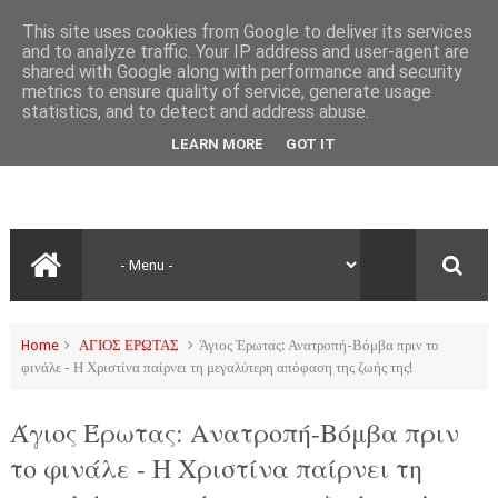
This site uses cookies from Google to deliver its services
and to analyze traffic. Your IP address and user-agent are
shared with Google along with performance and security
metrics to ensure quality of service, generate usage
statistics, and to detect and address abuse.
LEARN MORE
GOT IT
Home
ΑΓΙΟΣ ΕΡΩΤΑΣ
Άγιος Έρωτας: Ανατροπή-Βόμβα πριν το
φινάλε - Η Χριστίνα παίρνει τη μεγαλύτερη απόφαση της ζωής της!
Άγιος Έρωτας: Ανατροπή-Βόμβα πριν
το φινάλε - Η Χριστίνα παίρνει τη