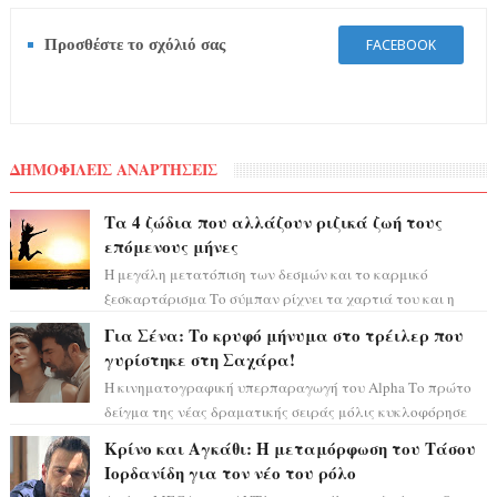
Προσθέστε το σχόλιό σας
FACEBOOK
ΔΗΜΟΦΙΛΕΙΣ ΑΝΑΡΤΗΣΕΙΣ
Τα 4 ζώδια που αλλάζουν ριζικά ζωή τους
επόμενους μήνες
Η μεγάλη μετατόπιση των δεσμών και το καρμικό
ξεσκαρτάρισμα Το σύμπαν ρίχνει τα χαρτιά του και η
αστρολόγος Έλενορ προειδοποιεί: οι σελην...
Για Σένα: Το κρυφό μήνυμα στο τρέιλερ που
γυρίστηκε στη Σαχάρα!
Η κινηματογραφική υπερπαραγωγή του Alpha Το πρώτο
δείγμα της νέας δραματικής σειράς μόλις κυκλοφόρησε
και η αισθητική του ξεπερνά κάθε π...
Κρίνο και Αγκάθι: Η μεταμόρφωση του Τάσου
Ιορδανίδη για τον νέο του ρόλο