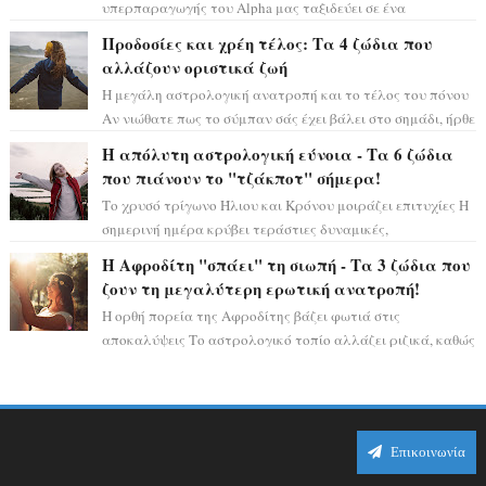
υπερπαραγωγής του Alpha μας ταξιδεύει σε ένα
ειδυλλιακό σκηνικό, πλημμυρισμένο από...
Προδοσίες και χρέη τέλος: Τα 4 ζώδια που
αλλάζουν οριστικά ζωή
Η μεγάλη αστρολογική ανατροπή και το τέλος του πόνου
Αν νιώθατε πως το σύμπαν σάς έχει βάλει στο σημάδι, ήρθε
η ώρα να πάρετε μια βαθιά α...
Η απόλυτη αστρολογική εύνοια - Τα 6 ζώδια
που πιάνουν το "τζάκποτ" σήμερα!
Το χρυσό τρίγωνο Ήλιου και Κρόνου μοιράζει επιτυχίες Η
σημερινή ημέρα κρύβει τεράστιες δυναμικές,
αποδεικνύοντας πως η πραγματική επιτυχί...
Η Αφροδίτη "σπάει" τη σιωπή - Τα 3 ζώδια που
ζουν τη μεγαλύτερη ερωτική ανατροπή!
Η ορθή πορεία της Αφροδίτης βάζει φωτιά στις
αποκαλύψεις Το αστρολογικό τοπίο αλλάζει ριζικά, καθώς
η Αφροδίτη επιστρέφει σε ορθή πορεία ...
Επικοινωνία