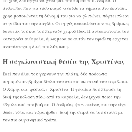
Το χάος δεν αργεί να χτυπήσει την πόρτα του Ανδρέα. Ο
άνθρωπος που για τόσο καιρό κινούσε τα νήματα στο σκοτάδι,
χρησιμοποιώντας τη δύναμή του για να γλιτώνει, πέφτει πλέον
στην ίδια του την παγίδα. Οι αρχές ανακαλύπτουν τις βρόμικες
δουλειές του και του περνούν χειροπέδες. Η αυτοκρατορία του
καταρρέει συθέμελα, όμως μέσα σε αυτόν τον εφιάλτη έρχεται
αναπάντεχα η δική του λύτρωση.
Η συγκλονιστική θυσία της Χριστίνας
Εκεί που όλοι του γυρνούν την πλάτη, δύο πρόσωπα
παραμένουν βράχοι δίπλα του στο πιο σκοτεινό του κεφάλαιο.
Ο Χάρης και, φυσικά, η Χριστίνα. Η γυναίκα που πέρασε τη
δική της κόλαση πίσω από τα κάγκελα, δεν ξεχνά ποιος την
έβγαλε από τον βούρκο. Ο Ανδρέας ήταν εκείνος που την είχε
σώσει τότε, και τώρα ήρθε η δική της σειρά να του σταθεί με
τον πιο συγκινητικό τρόπο.