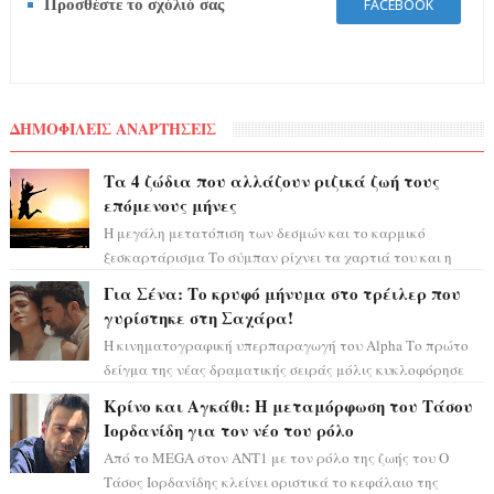
Προσθέστε το σχόλιό σας
FACEBOOK
ΔΗΜΟΦΙΛΕΙΣ ΑΝΑΡΤΗΣΕΙΣ
Τα 4 ζώδια που αλλάζουν ριζικά ζωή τους
επόμενους μήνες
Η μεγάλη μετατόπιση των δεσμών και το καρμικό
ξεσκαρτάρισμα Το σύμπαν ρίχνει τα χαρτιά του και η
αστρολόγος Έλενορ προειδοποιεί: οι σελην...
Για Σένα: Το κρυφό μήνυμα στο τρέιλερ που
γυρίστηκε στη Σαχάρα!
Η κινηματογραφική υπερπαραγωγή του Alpha Το πρώτο
δείγμα της νέας δραματικής σειράς μόλις κυκλοφόρησε
και η αισθητική του ξεπερνά κάθε π...
Κρίνο και Αγκάθι: Η μεταμόρφωση του Τάσου
Ιορδανίδη για τον νέο του ρόλο
Από το MEGA στον ΑΝΤ1 με τον ρόλο της ζωής του Ο
Τάσος Ιορδανίδης κλείνει οριστικά το κεφάλαιο της