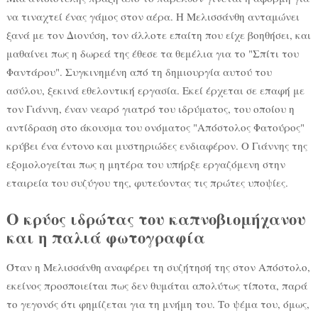
να τιναχτεί ένας γάμος στον αέρα. Η Μελισσάνθη ανταμώνει
ξανά με τον Διονύση, τον άλλοτε επαίτη που είχε βοηθήσει, και
μαθαίνει πως η δωρεά της έθεσε τα θεμέλια για το "Σπίτι του
Φαντάρου". Συγκινημένη από τη δημιουργία αυτού του
ασύλου, ξεκινά εθελοντική εργασία. Εκεί έρχεται σε επαφή με
τον Γιάννη, έναν νεαρό γιατρό του ιδρύματος, του οποίου η
αντίδραση στο άκουσμα του ονόματος "Απόστολος Φατούρος"
κρύβει ένα έντονο και μυστηριώδες ενδιαφέρον. Ο Γιάννης της
εξομολογείται πως η μητέρα του υπήρξε εργαζόμενη στην
εταιρεία του συζύγου της, φυτεύοντας τις πρώτες υποψίες.
Ο κρύος ιδρώτας του καπνοβιομήχανου
και η παλιά φωτογραφία
Όταν η Μελισσάνθη αναφέρει τη συζήτησή της στον Απόστολο,
εκείνος προσποιείται πως δεν θυμάται απολύτως τίποτα, παρά
το γεγονός ότι φημίζεται για τη μνήμη του. Το ψέμα του, όμως,