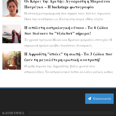
Οι Κόρες της Αρετής: Αγνώριστη η Μαριάννα
Πουρέγκα – H backstage φωτογραφία
Η οπτική μεταμόρφωση που άφησε τους πάντες άφωνους
Όσοι την αγάπησαν ως Ελένη στη σειρά «Μια νύχτα
μόνο», θα πρέπει τώρα να προετοιμαστο...
Η απόλυτη αστρολογική εύνοια - Τα 6 ζώδια
που πιάνουν το "τζάκποτ" σήμερα!
Το χρυσό τρίγωνο Ήλιου και Κρόνου μοιράζει επιτυχίες Η
σημερινή ημέρα κρύβει τεράστιες δυναμικές,
αποδεικνύοντας πως η πραγματική επιτυχί...
Η Αφροδίτη "σπάει" τη σιωπή - Τα 3 ζώδια που
ζουν τη μεγαλύτερη ερωτική ανατροπή!
Η ορθή πορεία της Αφροδίτης βάζει φωτιά στις
αποκαλύψεις Το αστρολογικό τοπίο αλλάζει ριζικά, καθώς
η Αφροδίτη επιστρέφει σε ορθή πορεία ...
Επικοινωνία
ΚΑΤΗΓΟΡΙΕΣ