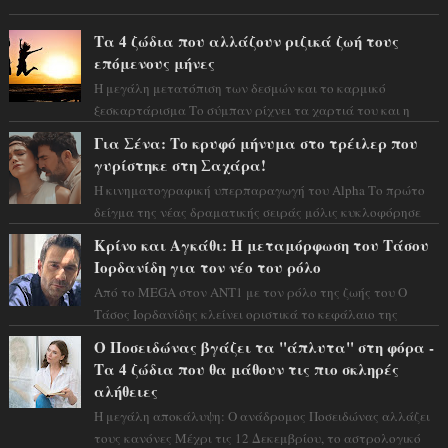
Τα 4 ζώδια που αλλάζουν ριζικά ζωή τους
επόμενους μήνες
Η μεγάλη μετατόπιση των δεσμών και το καρμικό
ξεσκαρτάρισμα Το σύμπαν ρίχνει τα χαρτιά του και η
αστρολόγος Έλενορ προειδοποιεί: οι σελην...
Για Σένα: Το κρυφό μήνυμα στο τρέιλερ που
γυρίστηκε στη Σαχάρα!
Η κινηματογραφική υπερπαραγωγή του Alpha Το πρώτο
δείγμα της νέας δραματικής σειράς μόλις κυκλοφόρησε
και η αισθητική του ξεπερνά κάθε π...
Κρίνο και Αγκάθι: Η μεταμόρφωση του Τάσου
Ιορδανίδη για τον νέο του ρόλο
Από το MEGA στον ΑΝΤ1 με τον ρόλο της ζωής του Ο
Τάσος Ιορδανίδης κλείνει οριστικά το κεφάλαιο της
τεράστιας επιτυχίας «Μια Νύχτα Μόνο» ...
Ο Ποσειδώνας βγάζει τα "άπλυτα" στη φόρα -
Τα 4 ζώδια που θα μάθουν τις πιο σκληρές
αλήθειες
Η μεγάλη αποκάλυψη: Ο ανάδρομος Ποσειδώνας αλλάζει
τους κανόνες Μέχρι τις 12 Δεκεμβρίου, το αστρολογικό