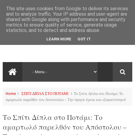
This site uses cookies from Google to deliver its services
and to analyze traffic. Your IP address and user-agent are
shared with Google along with performance and security
metrics to ensure quality of service, generate usage
statistics, and to detect and address abuse.
LEARN MORE
GOT IT
Home
ΣΠΙΤΙ ΔΙΠΛΑ ΣΤΟ ΠΟΤΑΜΙ
Το Σπίτι Δίπλα στο Ποτάμι: Το
αμαρτωλό παρελθόν του Απόστολου – Την άφησε έγκυο και εξαφανίστηκε!
Το Σπίτι Δίπλα στο Ποτάμι: Το
αμαρτωλό παρελθόν του Απόστολου –