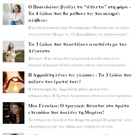
τεράστιας επιτυχίας «Μια Νύχτα Μόνο» ...
Ο Ποσειδώνας βγάζει τα "άπλυτα" στη φόρα -
Τα 4 ζώδια που θα μάθουν τις πιο σκληρές
αλήθειες
Η μεγάλη αποκάλυψη: Ο ανάδρομος Ποσειδώνας αλλάζει
τους κανόνες Μέχρι τις 12 Δεκεμβρίου, το αστρολογικό
σκηνικό θυμίζει ταινία μυστηρίου ...
Τα 3 ζώδια που πλουτίζουν αναπάντεχα τον
Αύγουστο
Δίδυμοι: Η μεγάλη επαγγελματική εκτόξευση και οι
ισχυροί σύμμαχοι Ο τελευταίος μήνας του καλοκαιριού
έρχεται να ανατρέψει τα πάντα γύρω α...
Η Αφροδίτη λύνει τις γλώσσες - Τα 3 ζώδια που
σώζουν τον έρωτά τους!
Η επιστροφή της Αφροδίτης βάζει φωτιά στις
αποκαλύψεις Η Τρίτη 4 Αυγούστου αποτελεί ένα τεράστιο
αστρολογικό ορόσημο, καθώς η Αφροδίτη πρ...
Μια Γυναίκα: Ο τραγικός θάνατος στο πρώτο
επεισόδιο που διαλύει τη Μαρίνα!
Το απέραντο γαλάζιο που βάφεται μαύρο Η αρχή της νέας
υπερπαραγωγής του Alpha μας ταξιδεύει σε ένα
ειδυλλιακό σκηνικό, πλημμυρισμένο από...