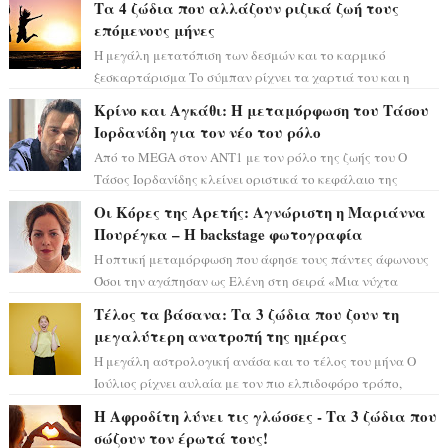
Τα 4 ζώδια που αλλάζουν ριζικά ζωή τους
επόμενους μήνες
Η μεγάλη μετατόπιση των δεσμών και το καρμικό
ξεσκαρτάρισμα Το σύμπαν ρίχνει τα χαρτιά του και η
αστρολόγος Έλενορ προειδοποιεί: οι σελην...
Κρίνο και Αγκάθι: Η μεταμόρφωση του Τάσου
Ιορδανίδη για τον νέο του ρόλο
Από το MEGA στον ΑΝΤ1 με τον ρόλο της ζωής του Ο
Τάσος Ιορδανίδης κλείνει οριστικά το κεφάλαιο της
τεράστιας επιτυχίας «Μια Νύχτα Μόνο» ...
Οι Κόρες της Αρετής: Αγνώριστη η Μαριάννα
Πουρέγκα – H backstage φωτογραφία
Η οπτική μεταμόρφωση που άφησε τους πάντες άφωνους
Όσοι την αγάπησαν ως Ελένη στη σειρά «Μια νύχτα
μόνο», θα πρέπει τώρα να προετοιμαστο...
Τέλος τα βάσανα: Τα 3 ζώδια που ζουν τη
μεγαλύτερη ανατροπή της ημέρας
Η μεγάλη αστρολογική ανάσα και το τέλος του μήνα Ο
Ιούλιος ρίχνει αυλαία με τον πιο ελπιδοφόρο τρόπο,
καθώς η Σελήνη περνάει στο ζώδιο τω...
Η Αφροδίτη λύνει τις γλώσσες - Τα 3 ζώδια που
σώζουν τον έρωτά τους!