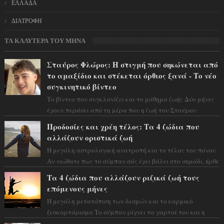
ΕΛΛΑΔΑ
ΔΙΑΤΡΟΦΗ
ΤΑ ΚΑΛΥΤΕΡΑ ΤΟΥ ΜΗΝΑ
Σταύρος Φλώρος: Η στιγμή που σηκώνεται από
το αμαξίδιο και στέκεται όρθιος ξανά - Το νέο
συγκινητικό βίντεο
Το βίντεο που συγκλονίζει και το μάθημα ζωής Δύο μήνες
έχουν περάσει από τη μέρα που η ζωή του Σταύρου
Φλώρου άλλαξε για πάντα. Ο πρώην...
Προδοσίες και χρέη τέλος: Τα 4 ζώδια που
αλλάζουν οριστικά ζωή
Η μεγάλη αστρολογική ανατροπή και το τέλος του πόνου
Αν νιώθατε πως το σύμπαν σάς έχει βάλει στο σημάδι, ήρθε
η ώρα να πάρετε μια βαθιά α...
Τα 4 ζώδια που αλλάζουν ριζικά ζωή τους
επόμενους μήνες
Η μεγάλη μετατόπιση των δεσμών και το καρμικό
ξεσκαρτάρισμα Το σύμπαν ρίχνει τα χαρτιά του και η
αστρολόγος Έλενορ προειδοποιεί: οι σελην...