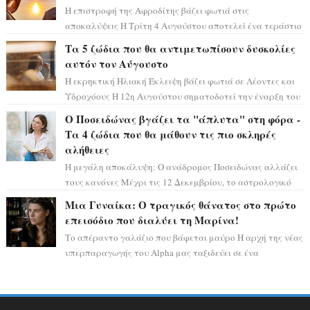
Η επιστροφή της Αφροδίτης βάζει φωτιά στις
αποκαλύψεις Η Τρίτη 4 Αυγούστου αποτελεί ένα τεράστιο
αστρολογικό ορόσημο, καθώς η Αφροδίτη πρ...
Τα 5 ζώδια που θα αντιμετωπίσουν δυσκολίες
αυτόν τον Αύγουστο
Η εκρηκτική Ηλιακή Έκλειψη βάζει φωτιά σε Λέοντες και
Υδροχόους Η 12η Αυγούστου σηματοδοτεί την έναρξη του
αστρολογικού χάους, καθώς η Ηλια...
Ο Ποσειδώνας βγάζει τα "άπλυτα" στη φόρα -
Τα 4 ζώδια που θα μάθουν τις πιο σκληρές
αλήθειες
Η μεγάλη αποκάλυψη: Ο ανάδρομος Ποσειδώνας αλλάζει
τους κανόνες Μέχρι τις 12 Δεκεμβρίου, το αστρολογικό
σκηνικό θυμίζει ταινία μυστηρίου ...
Μια Γυναίκα: Ο τραγικός θάνατος στο πρώτο
επεισόδιο που διαλύει τη Μαρίνα!
Το απέραντο γαλάζιο που βάφεται μαύρο Η αρχή της νέας
υπερπαραγωγής του Alpha μας ταξιδεύει σε ένα
ειδυλλιακό σκηνικό, πλημμυρισμένο από...