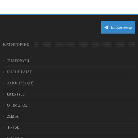
αστρολογικού χάους, καθώς η Ηλια...
Επικοινωνία
ΚΑΤΗΓΟΡΙΕΣ
ΤΗΛΕΟΡΑΣΗ
ΓΗ ΤΗΣ ΕΛΙΑΣ
ΑΓΙΟΣ ΕΡΩΤΑΣ
LIFESTYLE
Ο ΤΙΜΩΡΟΣ
ΖΩΔΙΑ
TikTok