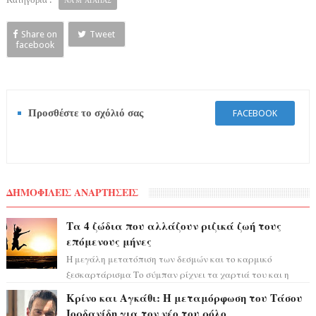
ΝΑ Μ' ΑΓΑΠΑΣ
Share on
Tweet
facebook
Προσθέστε το σχόλιό σας
FACEBOOK
ΔΗΜΟΦΙΛΕΙΣ ΑΝΑΡΤΗΣΕΙΣ
Τα 4 ζώδια που αλλάζουν ριζικά ζωή τους
επόμενους μήνες
Η μεγάλη μετατόπιση των δεσμών και το καρμικό
ξεσκαρτάρισμα Το σύμπαν ρίχνει τα χαρτιά του και η
αστρολόγος Έλενορ προειδοποιεί: οι σελην...
Κρίνο και Αγκάθι: Η μεταμόρφωση του Τάσου
Ιορδανίδη για τον νέο του ρόλο