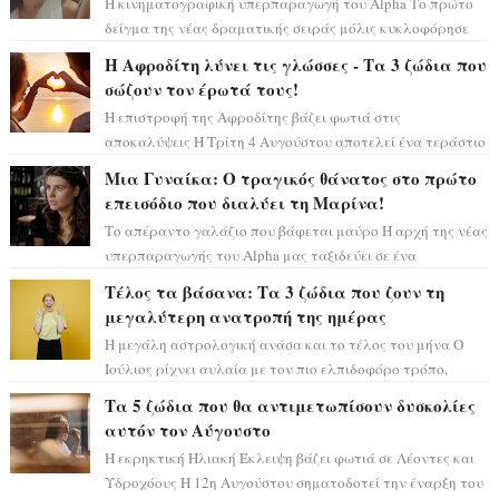
Η κινηματογραφική υπερπαραγωγή του Alpha Το πρώτο
δείγμα της νέας δραματικής σειράς μόλις κυκλοφόρησε
και η αισθητική του ξεπερνά κάθε π...
Η Αφροδίτη λύνει τις γλώσσες - Τα 3 ζώδια που
σώζουν τον έρωτά τους!
Η επιστροφή της Αφροδίτης βάζει φωτιά στις
αποκαλύψεις Η Τρίτη 4 Αυγούστου αποτελεί ένα τεράστιο
αστρολογικό ορόσημο, καθώς η Αφροδίτη πρ...
Μια Γυναίκα: Ο τραγικός θάνατος στο πρώτο
επεισόδιο που διαλύει τη Μαρίνα!
Το απέραντο γαλάζιο που βάφεται μαύρο Η αρχή της νέας
υπερπαραγωγής του Alpha μας ταξιδεύει σε ένα
ειδυλλιακό σκηνικό, πλημμυρισμένο από...
Τέλος τα βάσανα: Τα 3 ζώδια που ζουν τη
μεγαλύτερη ανατροπή της ημέρας
Η μεγάλη αστρολογική ανάσα και το τέλος του μήνα Ο
Ιούλιος ρίχνει αυλαία με τον πιο ελπιδοφόρο τρόπο,
καθώς η Σελήνη περνάει στο ζώδιο τω...
Τα 5 ζώδια που θα αντιμετωπίσουν δυσκολίες
αυτόν τον Αύγουστο
Η εκρηκτική Ηλιακή Έκλειψη βάζει φωτιά σε Λέοντες και
Υδροχόους Η 12η Αυγούστου σηματοδοτεί την έναρξη του