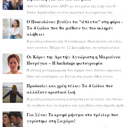
Από το MEGA στον ΑΝΤ1 με τον ρόλο της ζωής του Ο
Τάσος Ιορδανίδης κλείνει οριστικά το κεφάλαιο της
τεράστιας επιτυχίας «Μια Νύχτα Μόνο» ...
Ο Ποσειδώνας βγάζει τα "άπλυτα" στη φόρα -
Τα 4 ζώδια που θα μάθουν τις πιο σκληρές
αλήθειες
Η μεγάλη αποκάλυψη: Ο ανάδρομος Ποσειδώνας αλλάζει
τους κανόνες Μέχρι τις 12 Δεκεμβρίου, το αστρολογικό
σκηνικό θυμίζει ταινία μυστηρίου ...
Οι Κόρες της Αρετής: Αγνώριστη η Μαριάννα
Πουρέγκα – H backstage φωτογραφία
Η οπτική μεταμόρφωση που άφησε τους πάντες άφωνους
Όσοι την αγάπησαν ως Ελένη στη σειρά «Μια νύχτα
μόνο», θα πρέπει τώρα να προετοιμαστο...
Προδοσίες και χρέη τέλος: Τα 4 ζώδια που
αλλάζουν οριστικά ζωή
Η μεγάλη αστρολογική ανατροπή και το τέλος του πόνου
Αν νιώθατε πως το σύμπαν σάς έχει βάλει στο σημάδι, ήρθε
η ώρα να πάρετε μια βαθιά α...
Για Σένα: Το κρυφό μήνυμα στο τρέιλερ που
γυρίστηκε στη Σαχάρα!