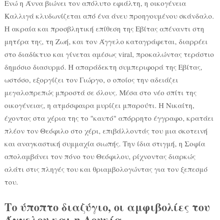
Ενώ η Άννα βιώνει τον απόλυτο εφιάλτη, η οικογένεια
Καλλιγά κλυδωνίζεται από ένα άνευ προηγουμένου σκάνδαλο.
Η ακραία και προσβλητική επίθεση της Εβίτας απέναντι στη
μητέρα της, τη Ζωή, και τον Άγγελο καταγράφεται, διαρρέει
στο διαδίκτυο και γίνεται αμέσως viral, προκαλώντας τεράστιο
δημόσιο διασυρμό. Η απαράδεκτη συμπεριφορά της Εβίτας,
ωστόσο, εξοργίζει τον Γιώργο, ο οποίος την αδειάζει
μεγαλοπρεπώς μπροστά σε όλους. Μέσα στο νέο σπίτι της
οικογένειας, η ατμόσφαιρα μυρίζει μπαρούτι. Η Νικαίτη,
έχοντας στα χέρια της το "καυτό" απόρρητο έγγραφο, κρατάει
πλέον τον Θεόφιλο στο χέρι, επιβάλλοντάς του μια σκοτεινή
και αναγκαστική συμμαχία σιωπής. Την ίδια στιγμή, η Σοφία
απολαμβάνει τον πόνο του Θεόφιλου, ρίχνοντας διαρκώς
αλάτι στις πληγές του και θριαμβολογώντας για τον ξεπεσμό
του.
Το ύποπτο διαζύγιο, οι αμφιβολίες του
Άγγελου και η Λουκία