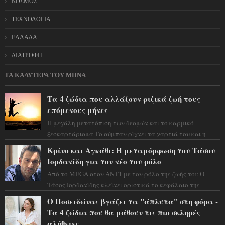
ΚΟΣΜΟΣ
ΤΕΧΝΟΛΟΓΙΑ
ΕΛΛΑΔΑ
ΔΙΑΤΡΟΦΗ
ΤΑ ΚΑΛΥΤΕΡΑ ΤΟΥ ΜΗΝΑ
Τα 4 ζώδια που αλλάζουν ριζικά ζωή τους
επόμενους μήνες
Η μεγάλη μετατόπιση των δεσμών και το καρμικό
ξεσκαρτάρισμα Το σύμπαν ρίχνει τα χαρτιά του και η
αστρολόγος Έλενορ προειδοποιεί: οι σελην...
Κρίνο και Αγκάθι: Η μεταμόρφωση του Τάσου
Ιορδανίδη για τον νέο του ρόλο
Από το MEGA στον ΑΝΤ1 με τον ρόλο της ζωής του Ο
Τάσος Ιορδανίδης κλείνει οριστικά το κεφάλαιο της
τεράστιας επιτυχίας «Μια Νύχτα Μόνο» ...
Ο Ποσειδώνας βγάζει τα "άπλυτα" στη φόρα -
Τα 4 ζώδια που θα μάθουν τις πιο σκληρές
αλήθειες