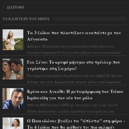
ΔΙΑΤΡΟΦΗ
ΤΑ ΚΑΛΥΤΕΡΑ ΤΟΥ ΜΗΝΑ
Τα 3 ζώδια που πλουτίζουν αναπάντεχα τον
Αύγουστο
Δίδυμοι: Η μεγάλη επαγγελματική εκτόξευση και οι
ισχυροί σύμμαχοι Ο τελευταίος μήνας του καλοκαιριού
έρχεται να ανατρέψει τα πάντα γύρω α...
Για Σένα: Το κρυφό μήνυμα στο τρέιλερ που
γυρίστηκε στη Σαχάρα!
Η κινηματογραφική υπερπαραγωγή του Alpha Το πρώτο
δείγμα της νέας δραματικής σειράς μόλις κυκλοφόρησε
και η αισθητική του ξεπερνά κάθε π...
Κρίνο και Αγκάθι: Η μεταμόρφωση του Τάσου
Ιορδανίδη για τον νέο του ρόλο
Από το MEGA στον ΑΝΤ1 με τον ρόλο της ζωής του Ο
Τάσος Ιορδανίδης κλείνει οριστικά το κεφάλαιο της
τεράστιας επιτυχίας «Μια Νύχτα Μόνο» ...
Ο Ποσειδώνας βγάζει τα "άπλυτα" στη φόρα -
Τα 4 ζώδια που θα μάθουν τις πιο σκληρές