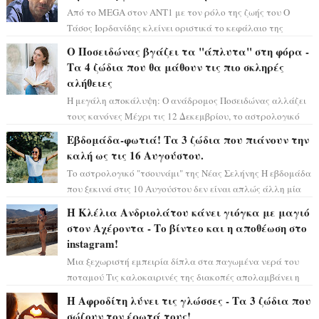
Από το MEGA στον ΑΝΤ1 με τον ρόλο της ζωής του Ο
Τάσος Ιορδανίδης κλείνει οριστικά το κεφάλαιο της
τεράστιας επιτυχίας «Μια Νύχτα Μόνο» ...
Ο Ποσειδώνας βγάζει τα "άπλυτα" στη φόρα -
Τα 4 ζώδια που θα μάθουν τις πιο σκληρές
αλήθειες
Η μεγάλη αποκάλυψη: Ο ανάδρομος Ποσειδώνας αλλάζει
τους κανόνες Μέχρι τις 12 Δεκεμβρίου, το αστρολογικό
σκηνικό θυμίζει ταινία μυστηρίου ...
Εβδομάδα-φωτιά! Τα 3 ζώδια που πιάνουν την
καλή ως τις 16 Αυγούστου.
Το αστρολογικό "τσουνάμι" της Νέας Σελήνης Η εβδομάδα
που ξεκινά στις 10 Αυγούστου δεν είναι απλώς άλλη μία
συνηθισμένη περίοδο...
Η Κλέλια Ανδριολάτου κάνει γιόγκα με μαγιό
στον Αχέροντα - Το βίντεο και η αποθέωση στο
instagram!
Μια ξεχωριστή εμπειρία δίπλα στα παγωμένα νερά του
ποταμού Τις καλοκαιρινές της διακοπές απολαμβάνει η
Κλέλια Ανδριολάτου και φροντίζει ...
Η Αφροδίτη λύνει τις γλώσσες - Τα 3 ζώδια που
σώζουν τον έρωτά τους!