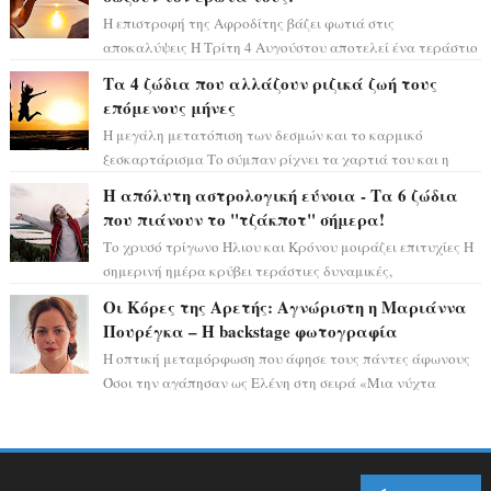
Η επιστροφή της Αφροδίτης βάζει φωτιά στις
αποκαλύψεις Η Τρίτη 4 Αυγούστου αποτελεί ένα τεράστιο
αστρολογικό ορόσημο, καθώς η Αφροδίτη πρ...
Τα 4 ζώδια που αλλάζουν ριζικά ζωή τους
επόμενους μήνες
Η μεγάλη μετατόπιση των δεσμών και το καρμικό
ξεσκαρτάρισμα Το σύμπαν ρίχνει τα χαρτιά του και η
αστρολόγος Έλενορ προειδοποιεί: οι σελην...
Η απόλυτη αστρολογική εύνοια - Τα 6 ζώδια
που πιάνουν το "τζάκποτ" σήμερα!
Το χρυσό τρίγωνο Ήλιου και Κρόνου μοιράζει επιτυχίες Η
σημερινή ημέρα κρύβει τεράστιες δυναμικές,
αποδεικνύοντας πως η πραγματική επιτυχί...
Οι Κόρες της Αρετής: Αγνώριστη η Μαριάννα
Πουρέγκα – H backstage φωτογραφία
Η οπτική μεταμόρφωση που άφησε τους πάντες άφωνους
Όσοι την αγάπησαν ως Ελένη στη σειρά «Μια νύχτα
μόνο», θα πρέπει τώρα να προετοιμαστο...