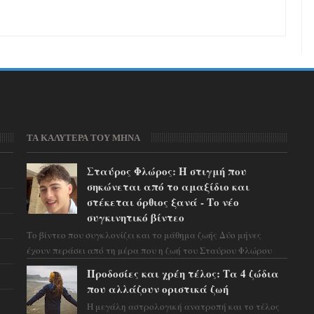
ΤΑ ΚΑΛΥΤΕΡΑ ΤΟΥ ΜΗΝΑ
Σταύρος Φλώρος: Η στιγμή που
σηκώνεται από το αμαξίδιο και
στέκεται όρθιος ξανά - Το νέο
συγκινητικό βίντεο
Το βίντεο που συγκλονίζει και το μάθημα ζωής Δύο μήνες
έχουν περάσει από τη μέρα που η ζωή του Σταύρου Φλώρου
άλλαξε για πάντα. Ο πρώην...
Προδοσίες και χρέη τέλος: Τα 4 ζώδια
που αλλάζουν οριστικά ζωή
Η μεγάλη αστρολογική ανατροπή και το τέλος