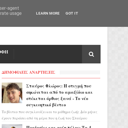
user-agent
erate usage
LEARN MORE
GOT IT
ΟΦΗ
ΔΗΜΟΦΙΛΕΙΣ ΑΝΑΡΤΗΣΕΙΣ
Σταύρος Φλώρος: Η στιγμή που
σηκώνεται από το αμαξίδιο και
στέκεται όρθιος ξανά - Το νέο
συγκινητικό βίντεο
Το βίντεο που συγκλονίζει και το μάθημα ζωής Δύο μήνες
έχουν περάσει από τη μέρα που η ζωή του Σταύρου
Φλώρου άλλαξε για πάντα. Ο πρώην...
Προδοσίες και χρέη τέλος: Τα 4