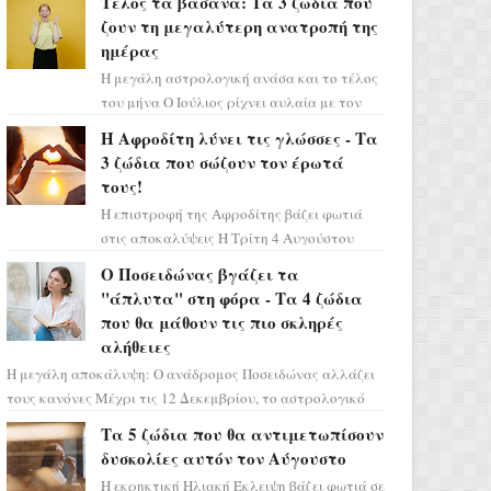
Τέλος τα βάσανα: Τα 3 ζώδια που
πρέπει τώρα να προετοιμαστο...
ζουν τη μεγαλύτερη ανατροπή της
ημέρας
Η μεγάλη αστρολογική ανάσα και το τέλος
του μήνα Ο Ιούλιος ρίχνει αυλαία με τον
πιο ελπιδοφόρο τρόπο, καθώς η Σελήνη
Η Αφροδίτη λύνει τις γλώσσες - Τα
περνάει στο ζώδιο τω...
3 ζώδια που σώζουν τον έρωτά
τους!
Η επιστροφή της Αφροδίτης βάζει φωτιά
στις αποκαλύψεις Η Τρίτη 4 Αυγούστου
αποτελεί ένα τεράστιο αστρολογικό
Ο Ποσειδώνας βγάζει τα
ορόσημο, καθώς η Αφροδίτη πρ...
"άπλυτα" στη φόρα - Τα 4 ζώδια
που θα μάθουν τις πιο σκληρές
αλήθειες
Η μεγάλη αποκάλυψη: Ο ανάδρομος Ποσειδώνας αλλάζει
τους κανόνες Μέχρι τις 12 Δεκεμβρίου, το αστρολογικό
σκηνικό θυμίζει ταινία μυστηρίου ...
Τα 5 ζώδια που θα αντιμετωπίσουν
δυσκολίες αυτόν τον Αύγουστο
Η εκρηκτική Ηλιακή Έκλειψη βάζει φωτιά σε