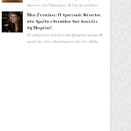
Λέοντες και Υδροχόους Η 12η Αυγούστου
σηματοδοτεί την έναρξη του αστρολογικού
Μια Γυναίκα: Ο τραγικός θάνατος
χάους, καθώς η Ηλια...
στο πρώτο επεισόδιο που διαλύει
τη Μαρίνα!
Το απέραντο γαλάζιο που βάφεται μαύρο Η
αρχή της νέας υπερπαραγωγής του Alpha
μας ταξιδεύει σε ένα ειδυλλιακό σκηνικό,
πλημμυρισμένο από...