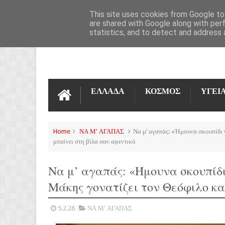
ΌΡΟΙ ΧΡΉΣΗΣ
ΕΠΙΚΟΙΝΩΝΊΑ
This site uses cookies from Google to 
are shared with Google along with per
statistics, and to detect and address 
ΕΛΛΑΔΑ
ΚΟΣΜΟΣ
ΥΓΕΙ
Home
ΝΑ Μ' ΑΓΑΠΑΣ
Να μ’ αγαπάς: «Ήμουνα σκουπίδι 
μπαίνει στη βίλα σαν αφεντικό
Να μ’ αγαπάς: «Ήμουνα σκουπίδι
Μάκης γονατίζει τον Θεόφιλο κα
5.2.26
ΝΑ Μ' ΑΓΑΠΑΣ