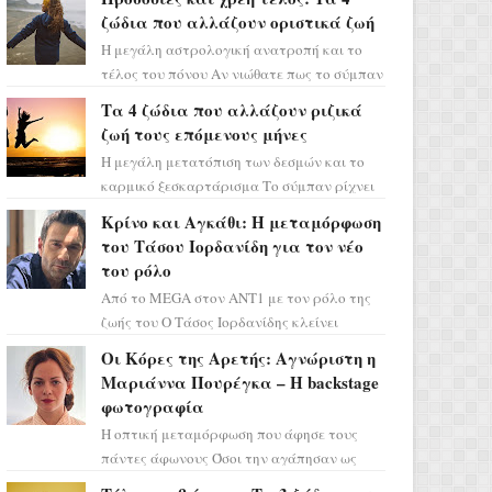
ζώδια που αλλάζουν οριστικά ζωή
Η μεγάλη αστρολογική ανατροπή και το
τέλος του πόνου Αν νιώθατε πως το σύμπαν
σάς έχει βάλει στο σημάδι, ήρθε η ώρα να
Τα 4 ζώδια που αλλάζουν ριζικά
πάρετε μια βαθιά α...
ζωή τους επόμενους μήνες
Η μεγάλη μετατόπιση των δεσμών και το
καρμικό ξεσκαρτάρισμα Το σύμπαν ρίχνει
τα χαρτιά του και η αστρολόγος Έλενορ
Κρίνο και Αγκάθι: Η μεταμόρφωση
προειδοποιεί: οι σελην...
του Τάσου Ιορδανίδη για τον νέο
του ρόλο
Από το MEGA στον ΑΝΤ1 με τον ρόλο της
ζωής του Ο Τάσος Ιορδανίδης κλείνει
οριστικά το κεφάλαιο της τεράστιας
Οι Κόρες της Αρετής: Αγνώριστη η
επιτυχίας «Μια Νύχτα Μόνο» ...
Μαριάννα Πουρέγκα – H backstage
φωτογραφία
Η οπτική μεταμόρφωση που άφησε τους
πάντες άφωνους Όσοι την αγάπησαν ως
Ελένη στη σειρά «Μια νύχτα μόνο», θα