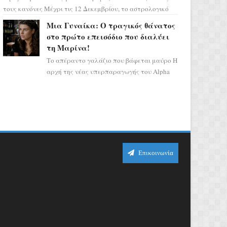
τους κανόνες Μέχρι τις 12 Δεκεμβρίου, το αστρολογικό
σκηνικό θυμίζει ταινία μυστηρίου ...
Μια Γυναίκα: Ο τραγικός θάνατος
στο πρώτο επεισόδιο που διαλύει
τη Μαρίνα!
Το απέραντο γαλάζιο που βάφεται μαύρο Η
αρχή της νέας υπερπαραγωγής του Alpha
μας ταξιδεύει σε ένα ειδυλλιακό σκηνικό,
πλημμυρισμένο από...
Επικοινωνία