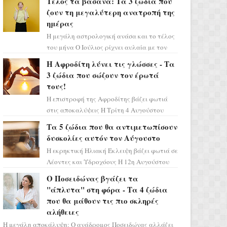
Τέλος τα βάσανα: Τα 3 ζώδια που
πρέπει τώρα να προετοιμαστο...
ζουν τη μεγαλύτερη ανατροπή της
ημέρας
Η μεγάλη αστρολογική ανάσα και το τέλος
του μήνα Ο Ιούλιος ρίχνει αυλαία με τον
πιο ελπιδοφόρο τρόπο, καθώς η Σελήνη
Η Αφροδίτη λύνει τις γλώσσες - Τα
περνάει στο ζώδιο τω...
3 ζώδια που σώζουν τον έρωτά
τους!
Η επιστροφή της Αφροδίτης βάζει φωτιά
στις αποκαλύψεις Η Τρίτη 4 Αυγούστου
αποτελεί ένα τεράστιο αστρολογικό
Τα 5 ζώδια που θα αντιμετωπίσουν
ορόσημο, καθώς η Αφροδίτη πρ...
δυσκολίες αυτόν τον Αύγουστο
Η εκρηκτική Ηλιακή Έκλειψη βάζει φωτιά σε
Λέοντες και Υδροχόους Η 12η Αυγούστου
σηματοδοτεί την έναρξη του αστρολογικού
Ο Ποσειδώνας βγάζει τα
χάους, καθώς η Ηλια...
"άπλυτα" στη φόρα - Τα 4 ζώδια
που θα μάθουν τις πιο σκληρές
αλήθειες
Η μεγάλη αποκάλυψη: Ο ανάδρομος Ποσειδώνας αλλάζει