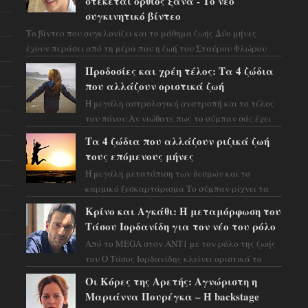
στέκεται όρθιος ξανά - Το νέο
συγκινητικό βίντεο
Το βίντεο που συγκλονίζει και το μάθημα ζωής Δύο μήνες
έχουν περάσει από τη μέρα που η ζωή του Σταύρου Φλώρου
άλλαξε για πάντα. Ο πρώην...
Προδοσίες και χρέη τέλος: Τα 4 ζώδια
που αλλάζουν οριστικά ζωή
Η μεγάλη αστρολογική ανατροπή και το τέλος
του πόνου Αν νιώθατε πως το σύμπαν σάς έχει
βάλει στο σημάδι, ήρθε η ώρα να πάρετε μια
Τα 4 ζώδια που αλλάζουν ριζικά ζωή
βαθιά α...
τους επόμενους μήνες
Η μεγάλη μετατόπιση των δεσμών και το
καρμικό ξεσκαρτάρισμα Το σύμπαν ρίχνει τα
χαρτιά του και η αστρολόγος Έλενορ
Κρίνο και Αγκάθι: Η μεταμόρφωση του
προειδοποιεί: οι σελην...
Τάσου Ιορδανίδη για τον νέο του ρόλο
Από το MEGA στον ΑΝΤ1 με τον ρόλο της ζωής
του Ο Τάσος Ιορδανίδης κλείνει οριστικά το
κεφάλαιο της τεράστιας επιτυχίας «Μια Νύχτα
Οι Κόρες της Αρετής: Αγνώριστη η
Μόνο» ...
Μαριάννα Πουρέγκα – H backstage