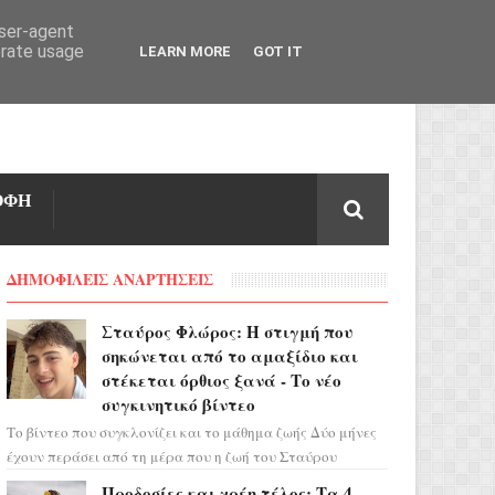
user-agent
erate usage
LEARN MORE
GOT IT
ΟΦΗ
ΔΗΜΟΦΙΛΕΙΣ ΑΝΑΡΤΗΣΕΙΣ
Σταύρος Φλώρος: Η στιγμή που
σηκώνεται από το αμαξίδιο και
στέκεται όρθιος ξανά - Το νέο
συγκινητικό βίντεο
Το βίντεο που συγκλονίζει και το μάθημα ζωής Δύο μήνες
έχουν περάσει από τη μέρα που η ζωή του Σταύρου
Φλώρου άλλαξε για πάντα. Ο πρώην...
Προδοσίες και χρέη τέλος: Τα 4