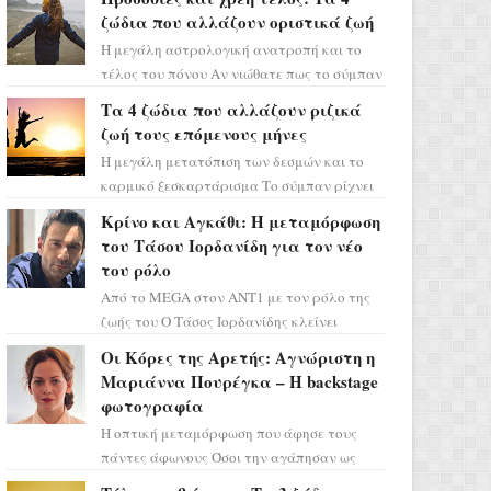
ζώδια που αλλάζουν οριστικά ζωή
Η μεγάλη αστρολογική ανατροπή και το
τέλος του πόνου Αν νιώθατε πως το σύμπαν
σάς έχει βάλει στο σημάδι, ήρθε η ώρα να
Τα 4 ζώδια που αλλάζουν ριζικά
πάρετε μια βαθιά α...
ζωή τους επόμενους μήνες
Η μεγάλη μετατόπιση των δεσμών και το
καρμικό ξεσκαρτάρισμα Το σύμπαν ρίχνει
τα χαρτιά του και η αστρολόγος Έλενορ
Κρίνο και Αγκάθι: Η μεταμόρφωση
προειδοποιεί: οι σελην...
του Τάσου Ιορδανίδη για τον νέο
του ρόλο
Από το MEGA στον ΑΝΤ1 με τον ρόλο της
ζωής του Ο Τάσος Ιορδανίδης κλείνει
οριστικά το κεφάλαιο της τεράστιας
Οι Κόρες της Αρετής: Αγνώριστη η
επιτυχίας «Μια Νύχτα Μόνο» ...
Μαριάννα Πουρέγκα – H backstage
φωτογραφία
Η οπτική μεταμόρφωση που άφησε τους
πάντες άφωνους Όσοι την αγάπησαν ως
Ελένη στη σειρά «Μια νύχτα μόνο», θα