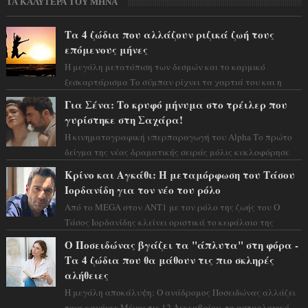
ΤΑ ΚΑΛΥΤΕΡΑ ΤΟΥ ΜΗΝΑ
Τα 4 ζώδια που αλλάζουν ριζικά ζωή τους
επόμενους μήνες
Η μεγάλη μετατόπιση των δεσμών και το καρμικό
ξεσκαρτάρισμα Το σύμπαν ρίχνει τα χαρτιά του και η
αστρολόγος Έλενορ προειδοποιεί: οι σελην...
Για Σένα: Το κρυφό μήνυμα στο τρέιλερ που
γυρίστηκε στη Σαχάρα!
Η κινηματογραφική υπερπαραγωγή του Alpha Το πρώτο
δείγμα της νέας δραματικής σειράς μόλις κυκλοφόρησε
και η αισθητική του ξεπερνά κάθε π...
Κρίνο και Αγκάθι: Η μεταμόρφωση του Τάσου
Ιορδανίδη για τον νέο του ρόλο
Από το MEGA στον ΑΝΤ1 με τον ρόλο της ζωής του Ο
Τάσος Ιορδανίδης κλείνει οριστικά το κεφάλαιο της
τεράστιας επιτυχίας «Μια Νύχτα Μόνο» ...
Ο Ποσειδώνας βγάζει τα "άπλυτα" στη φόρα -
Τα 4 ζώδια που θα μάθουν τις πιο σκληρές
αλήθειες
Η μεγάλη αποκάλυψη: Ο ανάδρομος Ποσειδώνας αλλάζει
τους κανόνες Μέχρι τις 12 Δεκεμβρίου, το αστρολογικό