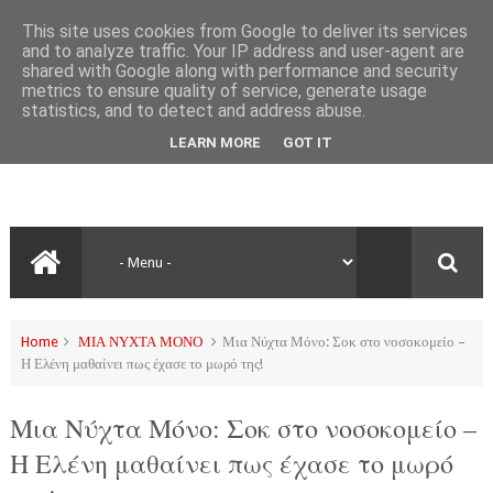
This site uses cookies from Google to deliver its services
and to analyze traffic. Your IP address and user-agent are
shared with Google along with performance and security
metrics to ensure quality of service, generate usage
statistics, and to detect and address abuse.
LEARN MORE
GOT IT
Home
ΜΙΑ ΝΥΧΤΑ ΜΟΝΟ
Μια Νύχτα Μόνο: Σοκ στο νοσοκομείο –
Η Ελένη μαθαίνει πως έχασε το μωρό της!
Μια Νύχτα Μόνο: Σοκ στο νοσοκομείο –
Η Ελένη μαθαίνει πως έχασε το μωρό