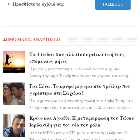
Προσθέστε το σχόλιό σας
FACEBOOK
ΔΗΜΟΦΙΛΕΙΣ ΑΝΑΡΤΗΣΕΙΣ
Τα 4 ζώδια που αλλάζουν ριζικά ζωή τους
επόμενους μήνες
Η μεγάλη μετατόπιση των δεσμών και το καρμικό
ξεσκαρτάρισμα Το σύμπαν ρίχνει τα χαρτιά του και η
αστρολόγος Έλενορ προειδοποιεί: οι σελην...
Για Σένα: Το κρυφό μήνυμα στο τρέιλερ που
γυρίστηκε στη Σαχάρα!
Η κινηματογραφική υπερπαραγωγή του Alpha Το πρώτο
δείγμα της νέας δραματικής σειράς μόλις κυκλοφόρησε
και η αισθητική του ξεπερνά κάθε π...
Κρίνο και Αγκάθι: Η μεταμόρφωση του Τάσου
Ιορδανίδη για τον νέο του ρόλο
Από το MEGA στον ΑΝΤ1 με τον ρόλο της ζωής του Ο
Τάσος Ιορδανίδης κλείνει οριστικά το κεφάλαιο της