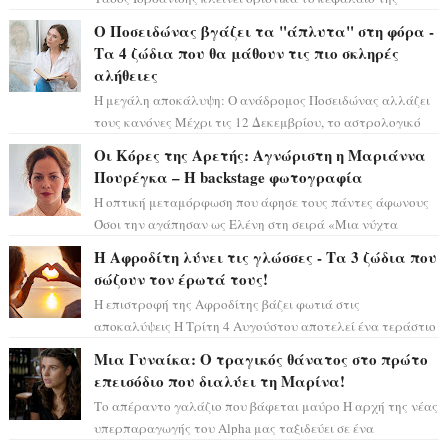
τεράστιας επιτυχίας «Μια Νύχτα Μόνο» ...
Ο Ποσειδώνας βγάζει τα "άπλυτα" στη φόρα -
Τα 4 ζώδια που θα μάθουν τις πιο σκληρές
αλήθειες
Η μεγάλη αποκάλυψη: Ο ανάδρομος Ποσειδώνας αλλάζει
τους κανόνες Μέχρι τις 12 Δεκεμβρίου, το αστρολογικό
σκηνικό θυμίζει ταινία μυστηρίου ...
Οι Κόρες της Αρετής: Αγνώριστη η Μαριάννα
Πουρέγκα – H backstage φωτογραφία
Η οπτική μεταμόρφωση που άφησε τους πάντες άφωνους
Όσοι την αγάπησαν ως Ελένη στη σειρά «Μια νύχτα
μόνο», θα πρέπει τώρα να προετοιμαστο...
Η Αφροδίτη λύνει τις γλώσσες - Τα 3 ζώδια που
σώζουν τον έρωτά τους!
Η επιστροφή της Αφροδίτης βάζει φωτιά στις
αποκαλύψεις Η Τρίτη 4 Αυγούστου αποτελεί ένα τεράστιο
αστρολογικό ορόσημο, καθώς η Αφροδίτη πρ...
Μια Γυναίκα: Ο τραγικός θάνατος στο πρώτο
επεισόδιο που διαλύει τη Μαρίνα!
Το απέραντο γαλάζιο που βάφεται μαύρο Η αρχή της νέας
υπερπαραγωγής του Alpha μας ταξιδεύει σε ένα