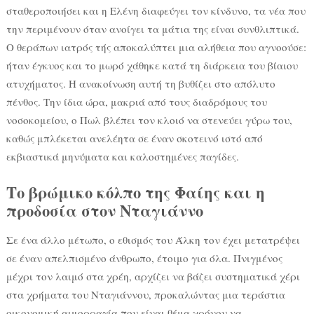
σταθεροποιήσει και η Ελένη διαφεύγει τον κίνδυνο, τα νέα που
την περιμένουν όταν ανοίγει τα μάτια της είναι συνθλιπτικά.
Ο θεράπων ιατρός τής αποκαλύπτει μια αλήθεια που αγνοούσε:
ήταν έγκυος και το μωρό χάθηκε κατά τη διάρκεια του βίαιου
ατυχήματος. Η ανακοίνωση αυτή τη βυθίζει στο απόλυτο
πένθος. Την ίδια ώρα, μακριά από τους διαδρόμους του
νοσοκομείου, ο Πωλ βλέπει τον κλοιό να στενεύει γύρω του,
καθώς μπλέκεται ανελέητα σε έναν σκοτεινό ιστό από
εκβιαστικά μηνύματα και καλοστημένες παγίδες.
Το βρώμικο κόλπο της Φαίης και η
προδοσία στον Νταγιάννο
Σε ένα άλλο μέτωπο, ο εθισμός του Άλκη τον έχει μετατρέψει
σε έναν απελπισμένο άνθρωπο, έτοιμο για όλα. Πνιγμένος
μέχρι τον λαιμό στα χρέη, αρχίζει να βάζει συστηματικά χέρι
στα χρήματα του Νταγιάννου, προκαλώντας μια τεράστια
οικονομική αιμορραγία που είναι θέμα χρόνου να