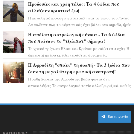
ειδυλλιακό σκηνικό, πλημμυρισμένο από...
Προδοσίες και χρέη τέλος: Τα 4 ζώδια που
αλλάζουν οριστικά ζωή
Η μεγάλη αστρολογική ανατροπή και το τέλος του πόνου
Αν νιώθατε πως το σύμπαν σάς έχει βάλει στο σημάδι, ήρθε
η ώρα να πάρετε μια βαθιά α...
Η απόλυτη αστρολογική εύνοια - Τα 6 ζώδια
που πιάνουν το "τζάκποτ" σήμερα!
Το χρυσό τρίγωνο Ήλιου και Κρόνου μοιράζει επιτυχίες Η
σημερινή ημέρα κρύβει τεράστιες δυναμικές,
αποδεικνύοντας πως η πραγματική επιτυχί...
Η Αφροδίτη "σπάει" τη σιωπή - Τα 3 ζώδια που
ζουν τη μεγαλύτερη ερωτική ανατροπή!
Η ορθή πορεία της Αφροδίτης βάζει φωτιά στις
αποκαλύψεις Το αστρολογικό τοπίο αλλάζει ριζικά, καθώς
η Αφροδίτη επιστρέφει σε ορθή πορεία ...
Επικοινωνία
ΚΑΤΗΓΟΡΙΕΣ