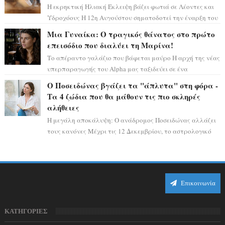
Η εκρηκτική Ηλιακή Έκλειψη βάζει φωτιά σε Λέοντες και
Υδροχόους Η 12η Αυγούστου σηματοδοτεί την έναρξη του
αστρολογικού χάους, καθώς η Ηλια...
Μια Γυναίκα: Ο τραγικός θάνατος στο πρώτο
επεισόδιο που διαλύει τη Μαρίνα!
Το απέραντο γαλάζιο που βάφεται μαύρο Η αρχή της νέας
υπερπαραγωγής του Alpha μας ταξιδεύει σε ένα
ειδυλλιακό σκηνικό, πλημμυρισμένο από...
Ο Ποσειδώνας βγάζει τα "άπλυτα" στη φόρα -
Τα 4 ζώδια που θα μάθουν τις πιο σκληρές
αλήθειες
Η μεγάλη αποκάλυψη: Ο ανάδρομος Ποσειδώνας αλλάζει
τους κανόνες Μέχρι τις 12 Δεκεμβρίου, το αστρολογικό
σκηνικό θυμίζει ταινία μυστηρίου ...
Επικοινωνία
ΚΑΤΗΓΟΡΙΕΣ