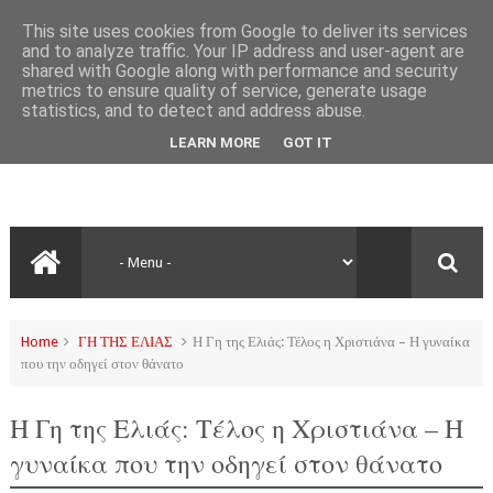
This site uses cookies from Google to deliver its services
and to analyze traffic. Your IP address and user-agent are
shared with Google along with performance and security
metrics to ensure quality of service, generate usage
statistics, and to detect and address abuse.
LEARN MORE
GOT IT
Home
ΓΗ ΤΗΣ ΕΛΙΑΣ
Η Γη της Ελιάς: Τέλος η Χριστιάνα – Η γυναίκα
που την οδηγεί στον θάνατο
Η Γη της Ελιάς: Τέλος η Χριστιάνα – Η
γυναίκα που την οδηγεί στον θάνατο