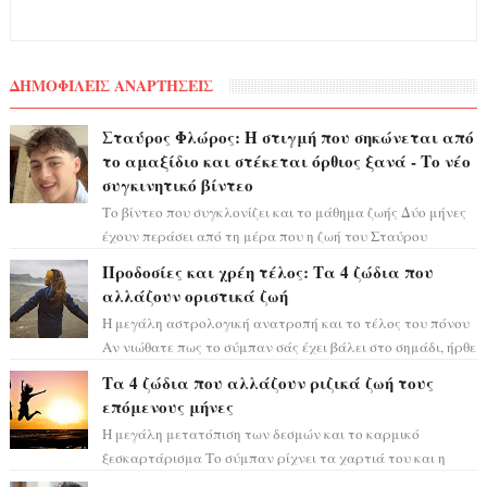
ΔΗΜΟΦΙΛΕΙΣ ΑΝΑΡΤΗΣΕΙΣ
Σταύρος Φλώρος: Η στιγμή που σηκώνεται από
το αμαξίδιο και στέκεται όρθιος ξανά - Το νέο
συγκινητικό βίντεο
Το βίντεο που συγκλονίζει και το μάθημα ζωής Δύο μήνες
έχουν περάσει από τη μέρα που η ζωή του Σταύρου
Φλώρου άλλαξε για πάντα. Ο πρώην...
Προδοσίες και χρέη τέλος: Τα 4 ζώδια που
αλλάζουν οριστικά ζωή
Η μεγάλη αστρολογική ανατροπή και το τέλος του πόνου
Αν νιώθατε πως το σύμπαν σάς έχει βάλει στο σημάδι, ήρθε
η ώρα να πάρετε μια βαθιά α...
Τα 4 ζώδια που αλλάζουν ριζικά ζωή τους
επόμενους μήνες
Η μεγάλη μετατόπιση των δεσμών και το καρμικό
ξεσκαρτάρισμα Το σύμπαν ρίχνει τα χαρτιά του και η
αστρολόγος Έλενορ προειδοποιεί: οι σελην...