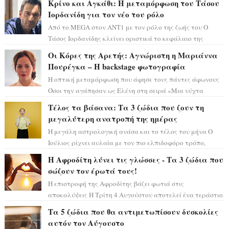
Κρίνο και Αγκάθι: Η μεταμόρφωση του Τάσου
Ιορδανίδη για τον νέο του ρόλο
Από το MEGA στον ΑΝΤ1 με τον ρόλο της ζωής του Ο
Τάσος Ιορδανίδης κλείνει οριστικά το κεφάλαιο της
τεράστιας επιτυχίας «Μια Νύχτα Μόνο» ...
Οι Κόρες της Αρετής: Αγνώριστη η Μαριάννα
Πουρέγκα – H backstage φωτογραφία
Η οπτική μεταμόρφωση που άφησε τους πάντες άφωνους
Όσοι την αγάπησαν ως Ελένη στη σειρά «Μια νύχτα
μόνο», θα πρέπει τώρα να προετοιμαστο...
Τέλος τα βάσανα: Τα 3 ζώδια που ζουν τη
μεγαλύτερη ανατροπή της ημέρας
Η μεγάλη αστρολογική ανάσα και το τέλος του μήνα Ο
Ιούλιος ρίχνει αυλαία με τον πιο ελπιδοφόρο τρόπο,
καθώς η Σελήνη περνάει στο ζώδιο τω...
Η Αφροδίτη λύνει τις γλώσσες - Τα 3 ζώδια που
σώζουν τον έρωτά τους!
Η επιστροφή της Αφροδίτης βάζει φωτιά στις
αποκαλύψεις Η Τρίτη 4 Αυγούστου αποτελεί ένα τεράστιο
αστρολογικό ορόσημο, καθώς η Αφροδίτη πρ...
Τα 5 ζώδια που θα αντιμετωπίσουν δυσκολίες
αυτόν τον Αύγουστο