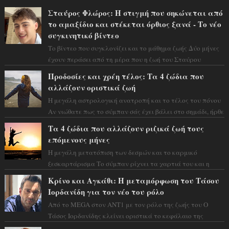
Σταύρος Φλώρος: Η στιγμή που σηκώνεται από
το αμαξίδιο και στέκεται όρθιος ξανά - Το νέο
συγκινητικό βίντεο
Το βίντεο που συγκλονίζει και το μάθημα ζωής Δύο μήνες
έχουν περάσει από τη μέρα που η ζωή του Σταύρου
Φλώρου άλλαξε για πάντα. Ο πρώην...
Προδοσίες και χρέη τέλος: Τα 4 ζώδια που
αλλάζουν οριστικά ζωή
Η μεγάλη αστρολογική ανατροπή και το τέλος του πόνου
Αν νιώθατε πως το σύμπαν σάς έχει βάλει στο σημάδι, ήρθε
η ώρα να πάρετε μια βαθιά α...
Τα 4 ζώδια που αλλάζουν ριζικά ζωή τους
επόμενους μήνες
Η μεγάλη μετατόπιση των δεσμών και το καρμικό
ξεσκαρτάρισμα Το σύμπαν ρίχνει τα χαρτιά του και η
αστρολόγος Έλενορ προειδοποιεί: οι σελην...
Κρίνο και Αγκάθι: Η μεταμόρφωση του Τάσου
Ιορδανίδη για τον νέο του ρόλο
Από το MEGA στον ΑΝΤ1 με τον ρόλο της ζωής του Ο
Τάσος Ιορδανίδης κλείνει οριστικά το κεφάλαιο της
τεράστιας επιτυχίας «Μια Νύχτα Μόνο» ...