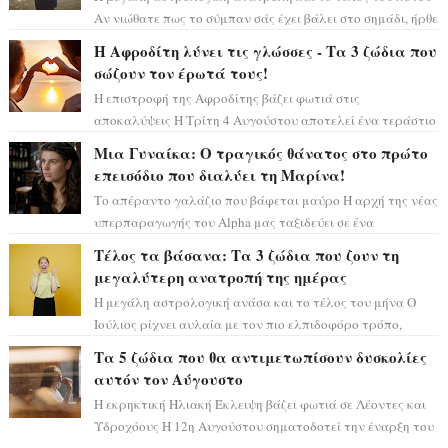
Αν νιώθατε πως το σύμπαν σάς έχει βάλει στο σημάδι, ήρθε
η ώρα να πάρετε μια βαθιά α...
Η Αφροδίτη λύνει τις γλώσσες - Τα 3 ζώδια που
σώζουν τον έρωτά τους!
Η επιστροφή της Αφροδίτης βάζει φωτιά στις
αποκαλύψεις Η Τρίτη 4 Αυγούστου αποτελεί ένα τεράστιο
αστρολογικό ορόσημο, καθώς η Αφροδίτη πρ...
Μια Γυναίκα: Ο τραγικός θάνατος στο πρώτο
επεισόδιο που διαλύει τη Μαρίνα!
Το απέραντο γαλάζιο που βάφεται μαύρο Η αρχή της νέας
υπερπαραγωγής του Alpha μας ταξιδεύει σε ένα
ειδυλλιακό σκηνικό, πλημμυρισμένο από...
Τέλος τα βάσανα: Τα 3 ζώδια που ζουν τη
μεγαλύτερη ανατροπή της ημέρας
Η μεγάλη αστρολογική ανάσα και το τέλος του μήνα Ο
Ιούλιος ρίχνει αυλαία με τον πιο ελπιδοφόρο τρόπο,
καθώς η Σελήνη περνάει στο ζώδιο τω...
Τα 5 ζώδια που θα αντιμετωπίσουν δυσκολίες
αυτόν τον Αύγουστο
Η εκρηκτική Ηλιακή Έκλειψη βάζει φωτιά σε Λέοντες και
Υδροχόους Η 12η Αυγούστου σηματοδοτεί την έναρξη του
αστρολογικού χάους, καθώς η Ηλια...