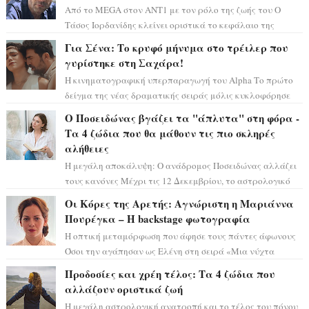
Από το MEGA στον ΑΝΤ1 με τον ρόλο της ζωής του Ο
Τάσος Ιορδανίδης κλείνει οριστικά το κεφάλαιο της
τεράστιας επιτυχίας «Μια Νύχτα Μόνο» ...
Για Σένα: Το κρυφό μήνυμα στο τρέιλερ που
γυρίστηκε στη Σαχάρα!
Η κινηματογραφική υπερπαραγωγή του Alpha Το πρώτο
δείγμα της νέας δραματικής σειράς μόλις κυκλοφόρησε
και η αισθητική του ξεπερνά κάθε π...
Ο Ποσειδώνας βγάζει τα "άπλυτα" στη φόρα -
Τα 4 ζώδια που θα μάθουν τις πιο σκληρές
αλήθειες
Η μεγάλη αποκάλυψη: Ο ανάδρομος Ποσειδώνας αλλάζει
τους κανόνες Μέχρι τις 12 Δεκεμβρίου, το αστρολογικό
σκηνικό θυμίζει ταινία μυστηρίου ...
Οι Κόρες της Αρετής: Αγνώριστη η Μαριάννα
Πουρέγκα – H backstage φωτογραφία
Η οπτική μεταμόρφωση που άφησε τους πάντες άφωνους
Όσοι την αγάπησαν ως Ελένη στη σειρά «Μια νύχτα
μόνο», θα πρέπει τώρα να προετοιμαστο...
Προδοσίες και χρέη τέλος: Τα 4 ζώδια που
αλλάζουν οριστικά ζωή
Η μεγάλη αστρολογική ανατροπή και το τέλος του πόνου