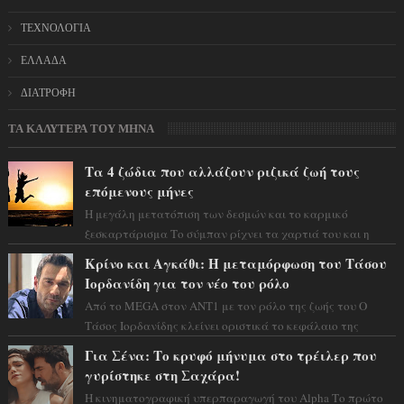
ΤΕΧΝΟΛΟΓΙΑ
ΕΛΛΑΔΑ
ΔΙΑΤΡΟΦΗ
ΤΑ ΚΑΛΥΤΕΡΑ ΤΟΥ ΜΗΝΑ
Τα 4 ζώδια που αλλάζουν ριζικά ζωή τους
επόμενους μήνες
Η μεγάλη μετατόπιση των δεσμών και το καρμικό
ξεσκαρτάρισμα Το σύμπαν ρίχνει τα χαρτιά του και η
αστρολόγος Έλενορ προειδοποιεί: οι σελην...
Κρίνο και Αγκάθι: Η μεταμόρφωση του Τάσου
Ιορδανίδη για τον νέο του ρόλο
Από το MEGA στον ΑΝΤ1 με τον ρόλο της ζωής του Ο
Τάσος Ιορδανίδης κλείνει οριστικά το κεφάλαιο της
τεράστιας επιτυχίας «Μια Νύχτα Μόνο» ...
Για Σένα: Το κρυφό μήνυμα στο τρέιλερ που
γυρίστηκε στη Σαχάρα!
Η κινηματογραφική υπερπαραγωγή του Alpha Το πρώτο