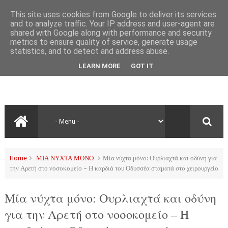
This site uses cookies from Google to deliver its services
and to analyze traffic. Your IP address and user-agent are
shared with Google along with performance and security
metrics to ensure quality of service, generate usage
statistics, and to detect and address abuse.
LEARN MORE
GOT IT
Home
ΜΙΑ ΝΥΧΤΑ ΜΟΝΟ
Μία νύχτα μόνο: Ουρλιαχτά και οδύνη για
την Αρετή στο νοσοκομείο – Η καρδιά του Οδυσσέα σταματά στο χειρουργείο
Μία νύχτα μόνο: Ουρλιαχτά και οδύνη
για την Αρετή στο νοσοκομείο – Η