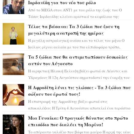
Ιορδανίδη για τον νέο του ρόλο
Από το MEGA στον ΑΝΤ1 με τον ρόλο της ζωής του Ο
Τάσος Ιορδανίδης κλείνει οριστικά το κεφάλαιο της
τεράστιας επιτυχίας «Μια Νύχτα Μόνο» ...
Τέλος τα βάσανα: Τα 3 ζώδια που ζουν τη
μεγαλύτερη ανατροπή της ημέρας
Η μεγάλη αστρολογική ανάσα και το τέλος του μήνα Ο
Ιούλιος ρίχνει αυλαία με τον πιο ελπιδοφόρο τρόπο,
καθώς η Σελήνη περνάει στο ζώδιο τω...
Τα 5 ζώδια που θα αντιμετωπίσουν δυσκολίες
αυτόν τον Αύγουστο
Η εκρηκτική Ηλιακή Έκλειψη βάζει φωτιά σε Λέοντες και
Υδροχόους Η 12η Αυγούστου σηματοδοτεί την έναρξη του
αστρολογικού χάους, καθώς η Ηλια...
Η Αφροδίτη λύνει τις γλώσσες - Τα 3 ζώδια που
σώζουν τον έρωτά τους!
Η επιστροφή της Αφροδίτης βάζει φωτιά στις
αποκαλύψεις Η Τρίτη 4 Αυγούστου αποτελεί ένα τεράστιο
αστρολογικό ορόσημο, καθώς η Αφροδίτη πρ...
Μια Γυναίκα: Ο τραγικός θάνατος στο πρώτο
επεισόδιο που διαλύει τη Μαρίνα!
Το απέραντο γαλάζιο που βάφεται μαύρο Η αρχή της νέας