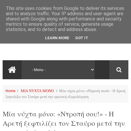
This site uses cookies from Google to deliver its services
and to analyze traffic. Your IP address and user-agent are
shared with Google along with performance and security
metrics to ensure quality of service, generate usage
statistics, and to detect and address abuse.
LEARN MORE
GOT IT
Home
ΜΙΑ ΝΥΧΤΑ ΜΟΝΟ
Μία νύχτα μόνο: «Ντροπή σου!» - Η Αρετή
ξεφτιλίζει τον Σταύρο μετά την ερωτική εξομολόγηση
Μία νύχτα μόνο: «Ντροπή σου!» - Η
Αρετή ξεφτιλίζει τον Σταύρο μετά την