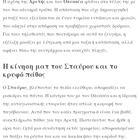
Αρετής
Οδυσσέα
Η σχέση της
και του
φτάνει στο τέλος της με
τον πιο οδυνηρό τρόπο. Η απόσταση που είχε δημιουργηθεί
μεταξύ τους εξελίσσεται σε έναν τυφώνα εντάσεων και φωνών,
που οδηγεί στην απόφαση να τραβήξουν χωριστούς δρόμους.
Για τους τηλεθεατές που ποντάραμε σε αυτό το ζευγάρι, η
εξέλιξη μοιάζει με λύτρωση από μια τοξική κατάσταση, αλλά
αφήνει πίσω της συντρίμμια και ανοιχτές πληγές.
Η κίνηση ματ του Σταύρου και το
κρυφό πάθος
Σταύρος
Ο
, βλέποντας το πεδίο ελεύθερο, αποφασίζει να
ρισκάρει τα πάντα. Η κόντρα του με τον Οδυσσέα και η ίδρυση
της ανταγωνιστικής εταιρείας ήταν απλώς η κορυφή του
παγόβουνου. Αυτό που τον καίει πραγματικά είναι ένα βαθύ,
ανεκπλήρωτο πάθος για την Αρετή. Πιστεύοντας πως ήρθε η
ώρα του, ζητά μια συνάντηση εκτός γραφείου, αποφασισμένος
να παίξει τα ρέστα του και να διεκδικήσει την καρδιά της.