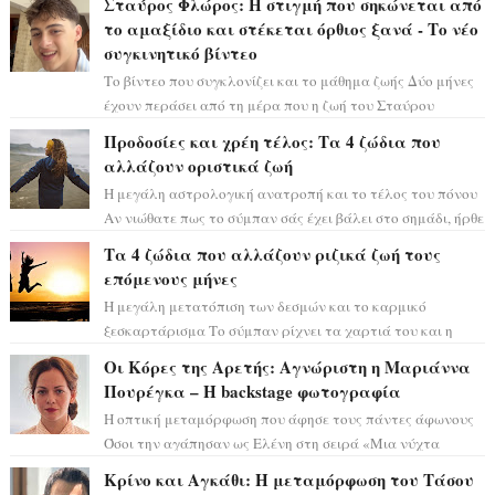
Σταύρος Φλώρος: Η στιγμή που σηκώνεται από
το αμαξίδιο και στέκεται όρθιος ξανά - Το νέο
συγκινητικό βίντεο
Το βίντεο που συγκλονίζει και το μάθημα ζωής Δύο μήνες
έχουν περάσει από τη μέρα που η ζωή του Σταύρου
Φλώρου άλλαξε για πάντα. Ο πρώην...
Προδοσίες και χρέη τέλος: Τα 4 ζώδια που
αλλάζουν οριστικά ζωή
Η μεγάλη αστρολογική ανατροπή και το τέλος του πόνου
Αν νιώθατε πως το σύμπαν σάς έχει βάλει στο σημάδι, ήρθε
η ώρα να πάρετε μια βαθιά α...
Τα 4 ζώδια που αλλάζουν ριζικά ζωή τους
επόμενους μήνες
Η μεγάλη μετατόπιση των δεσμών και το καρμικό
ξεσκαρτάρισμα Το σύμπαν ρίχνει τα χαρτιά του και η
αστρολόγος Έλενορ προειδοποιεί: οι σελην...
Οι Κόρες της Αρετής: Αγνώριστη η Μαριάννα
Πουρέγκα – H backstage φωτογραφία
Η οπτική μεταμόρφωση που άφησε τους πάντες άφωνους
Όσοι την αγάπησαν ως Ελένη στη σειρά «Μια νύχτα
μόνο», θα πρέπει τώρα να προετοιμαστο...
Κρίνο και Αγκάθι: Η μεταμόρφωση του Τάσου