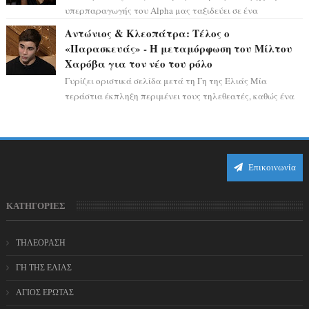
υπερπαραγωγής του Alpha μας ταξιδεύει σε ένα
ειδυλλιακό σκηνικό, πλημμυρισμένο από...
Αντώνιος & Κλεοπάτρα: Τέλος ο
«Παρασκευάς» - Η μεταμόρφωση του Μίλτου
Χαρόβα για τον νέο του ρόλο
Γυρίζει οριστικά σελίδα μετά τη Γη της Ελιάς Μία
τεράστια έκπληξη περιμένει τους τηλεθεατές, καθώς ένα
από τα πιο πολυσυζητημένα πρόσωπα...
Επικοινωνία
ΚΑΤΗΓΟΡΙΕΣ
ΤΗΛΕΟΡΑΣΗ
ΓΗ ΤΗΣ ΕΛΙΑΣ
ΑΓΙΟΣ ΕΡΩΤΑΣ