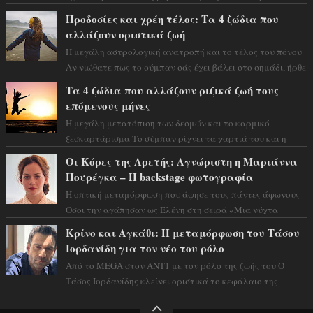
Φλώρου άλλαξε για πάντα. Ο πρώην...
Προδοσίες και χρέη τέλος: Τα 4 ζώδια που
αλλάζουν οριστικά ζωή
Η μεγάλη αστρολογική ανατροπή και το τέλος του πόνου
Αν νιώθατε πως το σύμπαν σάς έχει βάλει στο σημάδι, ήρθε
η ώρα να πάρετε μια βαθιά α...
Τα 4 ζώδια που αλλάζουν ριζικά ζωή τους
επόμενους μήνες
Η μεγάλη μετατόπιση των δεσμών και το καρμικό
ξεσκαρτάρισμα Το σύμπαν ρίχνει τα χαρτιά του και η
αστρολόγος Έλενορ προειδοποιεί: οι σελην...
Οι Κόρες της Αρετής: Αγνώριστη η Μαριάννα
Πουρέγκα – H backstage φωτογραφία
Η οπτική μεταμόρφωση που άφησε τους πάντες άφωνους
Όσοι την αγάπησαν ως Ελένη στη σειρά «Μια νύχτα
μόνο», θα πρέπει τώρα να προετοιμαστο...
Κρίνο και Αγκάθι: Η μεταμόρφωση του Τάσου
Ιορδανίδη για τον νέο του ρόλο
Από το MEGA στον ΑΝΤ1 με τον ρόλο της ζωής του Ο
Τάσος Ιορδανίδης κλείνει οριστικά το κεφάλαιο της
τεράστιας επιτυχίας «Μια Νύχτα Μόνο» ...