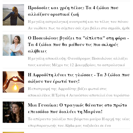
μόνο», θα πρέπει τώρα να προετοιμαστο...
Προδοσίες και χρέη τέλος: Τα 4 ζώδια που
αλλάζουν οριστικά ζωή
Η μεγάλη αστρολογική ανατροπή και το τέλος του πόνου
Αν νιώθατε πως το σύμπαν σάς έχει βάλει στο σημάδι, ήρθε
η ώρα να πάρετε μια βαθιά α...
Ο Ποσειδώνας βγάζει τα "άπλυτα" στη φόρα -
Τα 4 ζώδια που θα μάθουν τις πιο σκληρές
αλήθειες
Η μεγάλη αποκάλυψη: Ο ανάδρομος Ποσειδώνας αλλάζει
τους κανόνες Μέχρι τις 12 Δεκεμβρίου, το αστρολογικό
σκηνικό θυμίζει ταινία μυστηρίου ...
Η Αφροδίτη λύνει τις γλώσσες - Τα 3 ζώδια που
σώζουν τον έρωτά τους!
Η επιστροφή της Αφροδίτης βάζει φωτιά στις
αποκαλύψεις Η Τρίτη 4 Αυγούστου αποτελεί ένα τεράστιο
αστρολογικό ορόσημο, καθώς η Αφροδίτη πρ...
Μια Γυναίκα: Ο τραγικός θάνατος στο πρώτο
επεισόδιο που διαλύει τη Μαρίνα!
Το απέραντο γαλάζιο που βάφεται μαύρο Η αρχή της νέας
υπερπαραγωγής του Alpha μας ταξιδεύει σε ένα
ειδυλλιακό σκηνικό, πλημμυρισμένο από...