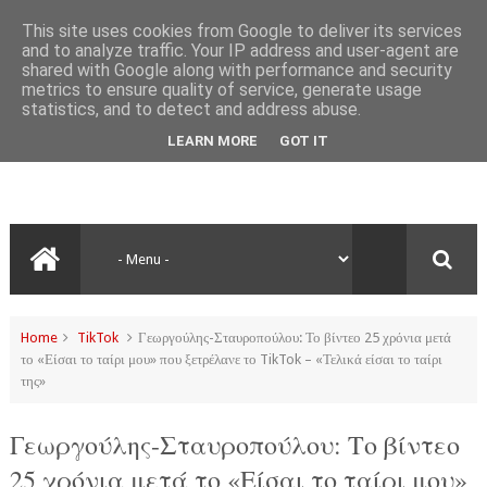
This site uses cookies from Google to deliver its services
and to analyze traffic. Your IP address and user-agent are
shared with Google along with performance and security
metrics to ensure quality of service, generate usage
statistics, and to detect and address abuse.
LEARN MORE
GOT IT
Home
TikTok
Γεωργούλης-Σταυροπούλου: Το βίντεο 25 χρόνια μετά
το «Είσαι το ταίρι μου» που ξετρέλανε το TikTok – «Τελικά είσαι το ταίρι
της»
Γεωργούλης-Σταυροπούλου: Το βίντεο
25 χρόνια μετά το «Είσαι το ταίρι μου»