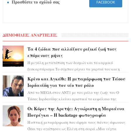
Προσθέστε το σχόλιό σας
FACEBOOK
ΔΗΜΟΦΙΛΕΙΣ ΑΝΑΡΤΗΣΕΙΣ
Τα 4 ζώδια που αλλάζουν ριζικά ζωή τους
επόμενους μήνες
Η μεγάλη μετατόπιση των δεσμών και το καρμικό
ξεσκαρτάρισμα Το σύμπαν ρίχνει τα χαρτιά του και η
αστρολόγος Έλενορ προειδοποιεί: οι σελην...
Κρίνο και Αγκάθι: Η μεταμόρφωση του Τάσου
Ιορδανίδη για τον νέο του ρόλο
Από το MEGA στον ΑΝΤ1 με τον ρόλο της ζωής του Ο
Τάσος Ιορδανίδης κλείνει οριστικά το κεφάλαιο της
τεράστιας επιτυχίας «Μια Νύχτα Μόνο» ...
Οι Κόρες της Αρετής: Αγνώριστη η Μαριάννα
Πουρέγκα – H backstage φωτογραφία
Η οπτική μεταμόρφωση που άφησε τους πάντες άφωνους
Όσοι την αγάπησαν ως Ελένη στη σειρά «Μια νύχτα