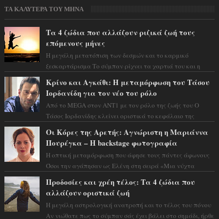
ΤΑ ΚΑΛΥΤΕΡΑ ΤΟΥ ΜΗΝΑ
Τα 4 ζώδια που αλλάζουν ριζικά ζωή τους
επόμενους μήνες
Η μεγάλη μετατόπιση των δεσμών και το καρμικό
ξεσκαρτάρισμα Το σύμπαν ρίχνει τα χαρτιά του και η
αστρολόγος Έλενορ προειδοποιεί: οι σελην...
Κρίνο και Αγκάθι: Η μεταμόρφωση του Τάσου
Ιορδανίδη για τον νέο του ρόλο
Από το MEGA στον ΑΝΤ1 με τον ρόλο της ζωής του Ο
Τάσος Ιορδανίδης κλείνει οριστικά το κεφάλαιο της
τεράστιας επιτυχίας «Μια Νύχτα Μόνο» ...
Οι Κόρες της Αρετής: Αγνώριστη η Μαριάννα
Πουρέγκα – H backstage φωτογραφία
Η οπτική μεταμόρφωση που άφησε τους πάντες άφωνους
Όσοι την αγάπησαν ως Ελένη στη σειρά «Μια νύχτα
μόνο», θα πρέπει τώρα να προετοιμαστο...
Προδοσίες και χρέη τέλος: Τα 4 ζώδια που
αλλάζουν οριστικά ζωή
Η μεγάλη αστρολογική ανατροπή και το τέλος του πόνου
Αν νιώθατε πως το σύμπαν σάς έχει βάλει στο σημάδι, ήρθε