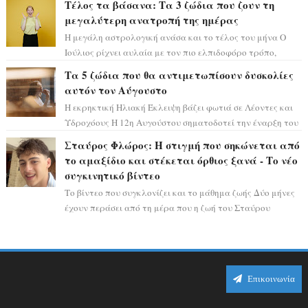
Τέλος τα βάσανα: Τα 3 ζώδια που ζουν τη
μεγαλύτερη ανατροπή της ημέρας
Η μεγάλη αστρολογική ανάσα και το τέλος του μήνα Ο
Ιούλιος ρίχνει αυλαία με τον πιο ελπιδοφόρο τρόπο,
καθώς η Σελήνη περνάει στο ζώδιο τω...
Τα 5 ζώδια που θα αντιμετωπίσουν δυσκολίες
αυτόν τον Αύγουστο
Η εκρηκτική Ηλιακή Έκλειψη βάζει φωτιά σε Λέοντες και
Υδροχόους Η 12η Αυγούστου σηματοδοτεί την έναρξη του
αστρολογικού χάους, καθώς η Ηλια...
Σταύρος Φλώρος: Η στιγμή που σηκώνεται από
το αμαξίδιο και στέκεται όρθιος ξανά - Το νέο
συγκινητικό βίντεο
Το βίντεο που συγκλονίζει και το μάθημα ζωής Δύο μήνες
έχουν περάσει από τη μέρα που η ζωή του Σταύρου
Φλώρου άλλαξε για πάντα. Ο πρώην...
Επικοινωνία