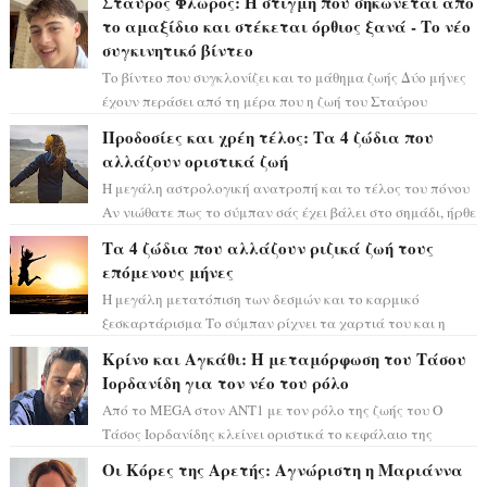
Σταύρος Φλώρος: Η στιγμή που σηκώνεται από
το αμαξίδιο και στέκεται όρθιος ξανά - Το νέο
συγκινητικό βίντεο
Το βίντεο που συγκλονίζει και το μάθημα ζωής Δύο μήνες
έχουν περάσει από τη μέρα που η ζωή του Σταύρου
Φλώρου άλλαξε για πάντα. Ο πρώην...
Προδοσίες και χρέη τέλος: Τα 4 ζώδια που
αλλάζουν οριστικά ζωή
Η μεγάλη αστρολογική ανατροπή και το τέλος του πόνου
Αν νιώθατε πως το σύμπαν σάς έχει βάλει στο σημάδι, ήρθε
η ώρα να πάρετε μια βαθιά α...
Τα 4 ζώδια που αλλάζουν ριζικά ζωή τους
επόμενους μήνες
Η μεγάλη μετατόπιση των δεσμών και το καρμικό
ξεσκαρτάρισμα Το σύμπαν ρίχνει τα χαρτιά του και η
αστρολόγος Έλενορ προειδοποιεί: οι σελην...
Κρίνο και Αγκάθι: Η μεταμόρφωση του Τάσου
Ιορδανίδη για τον νέο του ρόλο
Από το MEGA στον ΑΝΤ1 με τον ρόλο της ζωής του Ο
Τάσος Ιορδανίδης κλείνει οριστικά το κεφάλαιο της
τεράστιας επιτυχίας «Μια Νύχτα Μόνο» ...
Οι Κόρες της Αρετής: Αγνώριστη η Μαριάννα