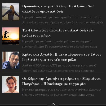
Φλώρου άλλαξε για πάντα. Ο πρώην...
Προδοσίες και χρέη τέλος: Τα 4 ζώδια που
αλλάζουν οριστικά ζωή
Η μεγάλη αστρολογική ανατροπή και το τέλος του πόνου
Αν νιώθατε πως το σύμπαν σάς έχει βάλει στο σημάδι, ήρθε
η ώρα να πάρετε μια βαθιά α...
Τα 4 ζώδια που αλλάζουν ριζικά ζωή τους
επόμενους μήνες
Η μεγάλη μετατόπιση των δεσμών και το καρμικό
ξεσκαρτάρισμα Το σύμπαν ρίχνει τα χαρτιά του και η
αστρολόγος Έλενορ προειδοποιεί: οι σελην...
Κρίνο και Αγκάθι: Η μεταμόρφωση του Τάσου
Ιορδανίδη για τον νέο του ρόλο
Από το MEGA στον ΑΝΤ1 με τον ρόλο της ζωής του Ο
Τάσος Ιορδανίδης κλείνει οριστικά το κεφάλαιο της
τεράστιας επιτυχίας «Μια Νύχτα Μόνο» ...
Οι Κόρες της Αρετής: Αγνώριστη η Μαριάννα
Πουρέγκα – H backstage φωτογραφία
Η οπτική μεταμόρφωση που άφησε τους πάντες άφωνους
Όσοι την αγάπησαν ως Ελένη στη σειρά «Μια νύχτα
μόνο», θα πρέπει τώρα να προετοιμαστο...