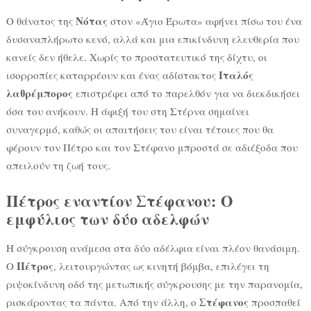
Νότας
Ο θάνατος της
στον «Άγιο Έρωτα» αφήνει πίσω του ένα
δυσαναπλήρωτο κενό, αλλά και μια επικίνδυνη ελευθερία που
κανείς δεν ήθελε. Χωρίς το προστατευτικό της δίχτυ, οι
Ιταλός
ισορροπίες καταρρέουν και ένας αδίστακτος
λαθρέμπορος
επιστρέφει από το παρελθόν για να διεκδικήσει
όσα του ανήκουν. Η άφιξή του στη Στέρνα σημαίνει
συναγερμό, καθώς οι απαιτήσεις του είναι τέτοιες που θα
φέρουν τον Πέτρο και τον Στέφανο μπροστά σε αδιέξοδα που
απειλούν τη ζωή τους.
Πέτρος εναντίον Στέφανου: Ο
εμφύλιος των δύο αδελφών
Η σύγκρουση ανάμεσα στα δύο αδέλφια είναι πλέον θανάσιμη.
Πέτρος
Ο
, λειτουργώντας ως κινητή βόμβα, επιλέγει τη
ριψοκίνδυνη οδό της μετωπικής σύγκρουσης με την παρανομία,
Στέφανος
ρισκάροντας τα πάντα. Από την άλλη, ο
προσπαθεί