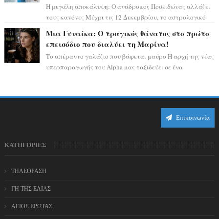
Η μεγάλη αποκάλυψη: Ο ανάδρομος Ποσειδώνας αλλάζει
τους κανόνες Μέχρι τις 12 Δεκεμβρίου, το αστρολογικό
σκηνικό θυμίζει ταινία μυστηρίου ...
Μια Γυναίκα: Ο τραγικός θάνατος στο πρώτο
επεισόδιο που διαλύει τη Μαρίνα!
Το απέραντο γαλάζιο που βάφεται μαύρο Η αρχή της νέας
υπερπαραγωγής του Alpha μας ταξιδεύει σε ένα
ειδυλλιακό σκηνικό, πλημμυρισμένο από...
Επικοινωνία
ΚΑΤΗΓΟΡΙΕΣ
ΤΗΛΕΟΡΑΣΗ
ΓΗ ΤΗΣ ΕΛΙΑΣ
ΑΓΙΟΣ ΕΡΩΤΑΣ