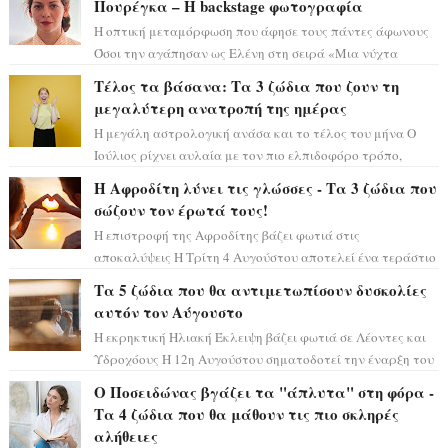
Πουρέγκα – H backstage φωτογραφία
Η οπτική μεταμόρφωση που άφησε τους πάντες άφωνους
Όσοι την αγάπησαν ως Ελένη στη σειρά «Μια νύχτα
μόνο», θα πρέπει τώρα να προετοιμαστο...
Τέλος τα βάσανα: Τα 3 ζώδια που ζουν τη
μεγαλύτερη ανατροπή της ημέρας
Η μεγάλη αστρολογική ανάσα και το τέλος του μήνα Ο
Ιούλιος ρίχνει αυλαία με τον πιο ελπιδοφόρο τρόπο,
καθώς η Σελήνη περνάει στο ζώδιο τω...
Η Αφροδίτη λύνει τις γλώσσες - Τα 3 ζώδια που
σώζουν τον έρωτά τους!
Η επιστροφή της Αφροδίτης βάζει φωτιά στις
αποκαλύψεις Η Τρίτη 4 Αυγούστου αποτελεί ένα τεράστιο
αστρολογικό ορόσημο, καθώς η Αφροδίτη πρ...
Τα 5 ζώδια που θα αντιμετωπίσουν δυσκολίες
αυτόν τον Αύγουστο
Η εκρηκτική Ηλιακή Έκλειψη βάζει φωτιά σε Λέοντες και
Υδροχόους Η 12η Αυγούστου σηματοδοτεί την έναρξη του
αστρολογικού χάους, καθώς η Ηλια...
Ο Ποσειδώνας βγάζει τα "άπλυτα" στη φόρα -
Τα 4 ζώδια που θα μάθουν τις πιο σκληρές
αλήθειες