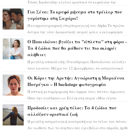
Τάσος Ιορδανίδης κλείνει οριστικά το κεφάλαιο της
τεράστιας επιτυχίας «Μια Νύχτα Μόνο» ...
Για Σένα: Το κρυφό μήνυμα στο τρέιλερ που
γυρίστηκε στη Σαχάρα!
Η κινηματογραφική υπερπαραγωγή του Alpha Το πρώτο
δείγμα της νέας δραματικής σειράς μόλις κυκλοφόρησε
και η αισθητική του ξεπερνά κάθε π...
Ο Ποσειδώνας βγάζει τα "άπλυτα" στη φόρα -
Τα 4 ζώδια που θα μάθουν τις πιο σκληρές
αλήθειες
Η μεγάλη αποκάλυψη: Ο ανάδρομος Ποσειδώνας αλλάζει
τους κανόνες Μέχρι τις 12 Δεκεμβρίου, το αστρολογικό
σκηνικό θυμίζει ταινία μυστηρίου ...
Οι Κόρες της Αρετής: Αγνώριστη η Μαριάννα
Πουρέγκα – H backstage φωτογραφία
Η οπτική μεταμόρφωση που άφησε τους πάντες άφωνους
Όσοι την αγάπησαν ως Ελένη στη σειρά «Μια νύχτα
μόνο», θα πρέπει τώρα να προετοιμαστο...
Προδοσίες και χρέη τέλος: Τα 4 ζώδια που
αλλάζουν οριστικά ζωή
Η μεγάλη αστρολογική ανατροπή και το τέλος του πόνου
Αν νιώθατε πως το σύμπαν σάς έχει βάλει στο σημάδι, ήρθε