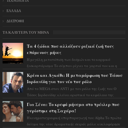
ΤΕΧΝΟΛΟΓΙΑ
ΕΛΛΑΔΑ
ΔΙΑΤΡΟΦΗ
ΤΑ ΚΑΛΥΤΕΡΑ ΤΟΥ ΜΗΝΑ
Τα 4 ζώδια που αλλάζουν ριζικά ζωή τους
επόμενους μήνες
Η μεγάλη μετατόπιση των δεσμών και το καρμικό
ξεσκαρτάρισμα Το σύμπαν ρίχνει τα χαρτιά του και η
αστρολόγος Έλενορ προειδοποιεί: οι σελην...
Κρίνο και Αγκάθι: Η μεταμόρφωση του Τάσου
Ιορδανίδη για τον νέο του ρόλο
Από το MEGA στον ΑΝΤ1 με τον ρόλο της ζωής του Ο
Τάσος Ιορδανίδης κλείνει οριστικά το κεφάλαιο της
τεράστιας επιτυχίας «Μια Νύχτα Μόνο» ...
Για Σένα: Το κρυφό μήνυμα στο τρέιλερ που
γυρίστηκε στη Σαχάρα!
Η κινηματογραφική υπερπαραγωγή του Alpha Το πρώτο
δείγμα της νέας δραματικής σειράς μόλις κυκλοφόρησε