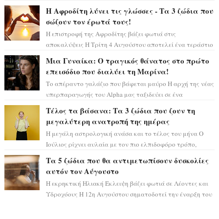
η ώρα να πάρετε μια βαθιά α...
Η Αφροδίτη λύνει τις γλώσσες - Τα 3 ζώδια που
σώζουν τον έρωτά τους!
Η επιστροφή της Αφροδίτης βάζει φωτιά στις
αποκαλύψεις Η Τρίτη 4 Αυγούστου αποτελεί ένα τεράστιο
αστρολογικό ορόσημο, καθώς η Αφροδίτη πρ...
Μια Γυναίκα: Ο τραγικός θάνατος στο πρώτο
επεισόδιο που διαλύει τη Μαρίνα!
Το απέραντο γαλάζιο που βάφεται μαύρο Η αρχή της νέας
υπερπαραγωγής του Alpha μας ταξιδεύει σε ένα
ειδυλλιακό σκηνικό, πλημμυρισμένο από...
Τέλος τα βάσανα: Τα 3 ζώδια που ζουν τη
μεγαλύτερη ανατροπή της ημέρας
Η μεγάλη αστρολογική ανάσα και το τέλος του μήνα Ο
Ιούλιος ρίχνει αυλαία με τον πιο ελπιδοφόρο τρόπο,
καθώς η Σελήνη περνάει στο ζώδιο τω...
Τα 5 ζώδια που θα αντιμετωπίσουν δυσκολίες
αυτόν τον Αύγουστο
Η εκρηκτική Ηλιακή Έκλειψη βάζει φωτιά σε Λέοντες και
Υδροχόους Η 12η Αυγούστου σηματοδοτεί την έναρξη του
αστρολογικού χάους, καθώς η Ηλια...