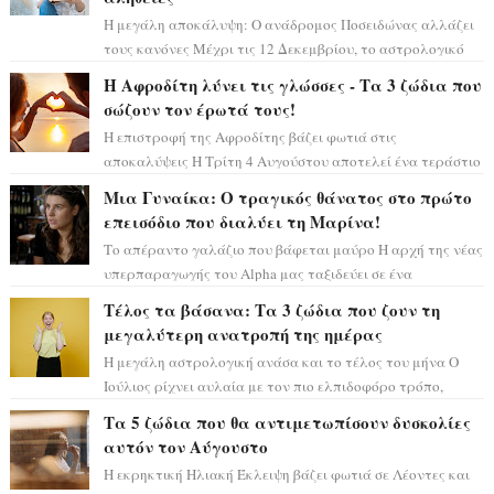
Η μεγάλη αποκάλυψη: Ο ανάδρομος Ποσειδώνας αλλάζει
τους κανόνες Μέχρι τις 12 Δεκεμβρίου, το αστρολογικό
σκηνικό θυμίζει ταινία μυστηρίου ...
Η Αφροδίτη λύνει τις γλώσσες - Τα 3 ζώδια που
σώζουν τον έρωτά τους!
Η επιστροφή της Αφροδίτης βάζει φωτιά στις
αποκαλύψεις Η Τρίτη 4 Αυγούστου αποτελεί ένα τεράστιο
αστρολογικό ορόσημο, καθώς η Αφροδίτη πρ...
Μια Γυναίκα: Ο τραγικός θάνατος στο πρώτο
επεισόδιο που διαλύει τη Μαρίνα!
Το απέραντο γαλάζιο που βάφεται μαύρο Η αρχή της νέας
υπερπαραγωγής του Alpha μας ταξιδεύει σε ένα
ειδυλλιακό σκηνικό, πλημμυρισμένο από...
Τέλος τα βάσανα: Τα 3 ζώδια που ζουν τη
μεγαλύτερη ανατροπή της ημέρας
Η μεγάλη αστρολογική ανάσα και το τέλος του μήνα Ο
Ιούλιος ρίχνει αυλαία με τον πιο ελπιδοφόρο τρόπο,
καθώς η Σελήνη περνάει στο ζώδιο τω...
Τα 5 ζώδια που θα αντιμετωπίσουν δυσκολίες
αυτόν τον Αύγουστο
Η εκρηκτική Ηλιακή Έκλειψη βάζει φωτιά σε Λέοντες και