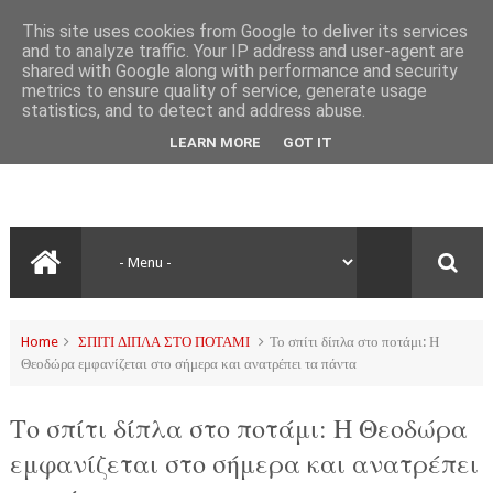
This site uses cookies from Google to deliver its services
and to analyze traffic. Your IP address and user-agent are
shared with Google along with performance and security
metrics to ensure quality of service, generate usage
statistics, and to detect and address abuse.
LEARN MORE
GOT IT
Home
ΣΠΙΤΙ ΔΙΠΛΑ ΣΤΟ ΠΟΤΑΜΙ
Το σπίτι δίπλα στο ποτάμι: Η
Θεοδώρα εμφανίζεται στο σήμερα και ανατρέπει τα πάντα
Το σπίτι δίπλα στο ποτάμι: Η Θεοδώρα
εμφανίζεται στο σήμερα και ανατρέπει