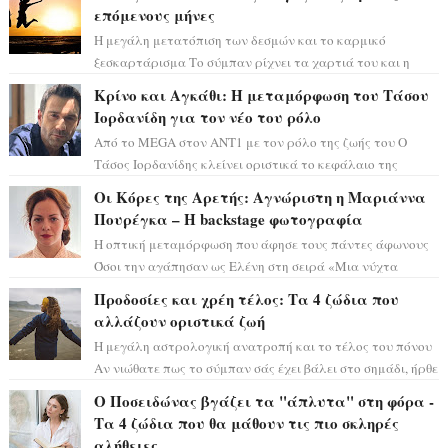
επόμενους μήνες
Η μεγάλη μετατόπιση των δεσμών και το καρμικό
ξεσκαρτάρισμα Το σύμπαν ρίχνει τα χαρτιά του και η
αστρολόγος Έλενορ προειδοποιεί: οι σελην...
Κρίνο και Αγκάθι: Η μεταμόρφωση του Τάσου
Ιορδανίδη για τον νέο του ρόλο
Από το MEGA στον ΑΝΤ1 με τον ρόλο της ζωής του Ο
Τάσος Ιορδανίδης κλείνει οριστικά το κεφάλαιο της
τεράστιας επιτυχίας «Μια Νύχτα Μόνο» ...
Οι Κόρες της Αρετής: Αγνώριστη η Μαριάννα
Πουρέγκα – H backstage φωτογραφία
Η οπτική μεταμόρφωση που άφησε τους πάντες άφωνους
Όσοι την αγάπησαν ως Ελένη στη σειρά «Μια νύχτα
μόνο», θα πρέπει τώρα να προετοιμαστο...
Προδοσίες και χρέη τέλος: Τα 4 ζώδια που
αλλάζουν οριστικά ζωή
Η μεγάλη αστρολογική ανατροπή και το τέλος του πόνου
Αν νιώθατε πως το σύμπαν σάς έχει βάλει στο σημάδι, ήρθε
η ώρα να πάρετε μια βαθιά α...
Ο Ποσειδώνας βγάζει τα "άπλυτα" στη φόρα -
Τα 4 ζώδια που θα μάθουν τις πιο σκληρές
αλήθειες