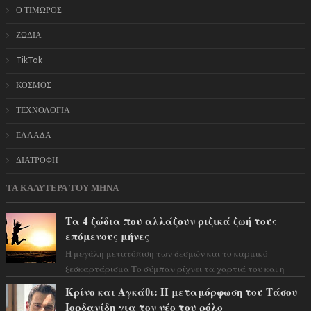
Ο ΤΙΜΩΡΟΣ
ΖΩΔΙΑ
TikTok
ΚΟΣΜΟΣ
ΤΕΧΝΟΛΟΓΙΑ
ΕΛΛΑΔΑ
ΔΙΑΤΡΟΦΗ
ΤΑ ΚΑΛΥΤΕΡΑ ΤΟΥ ΜΗΝΑ
Τα 4 ζώδια που αλλάζουν ριζικά ζωή τους
επόμενους μήνες
Η μεγάλη μετατόπιση των δεσμών και το καρμικό
ξεσκαρτάρισμα Το σύμπαν ρίχνει τα χαρτιά του και η
αστρολόγος Έλενορ προειδοποιεί: οι σελην...
Κρίνο και Αγκάθι: Η μεταμόρφωση του Τάσου
Ιορδανίδη για τον νέο του ρόλο