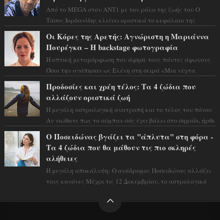
Από το MEGA στον ΑΝΤ1 με τον ρόλο της ζωής του Ο
Τάσος Ιορδανίδης κλείνει οριστικά το κεφάλαιο της
τεράστιας επιτυχίας «Μια Νύχτα Μόνο» ...
Οι Κόρες της Αρετής: Αγνώριστη η Μαριάννα
Πουρέγκα – H backstage φωτογραφία
Η οπτική μεταμόρφωση που άφησε τους πάντες άφωνους
Όσοι την αγάπησαν ως Ελένη στη σειρά «Μια νύχτα
μόνο», θα πρέπει τώρα να προετοιμαστο...
Προδοσίες και χρέη τέλος: Τα 4 ζώδια που
αλλάζουν οριστικά ζωή
Η μεγάλη αστρολογική ανατροπή και το τέλος του πόνου
Αν νιώθατε πως το σύμπαν σάς έχει βάλει στο σημάδι, ήρθε
η ώρα να πάρετε μια βαθιά α...
Ο Ποσειδώνας βγάζει τα "άπλυτα" στη φόρα -
Τα 4 ζώδια που θα μάθουν τις πιο σκληρές
αλήθειες
Η μεγάλη αποκάλυψη: Ο ανάδρομος Ποσειδώνας αλλάζει
τους κανόνες Μέχρι τις 12 Δεκεμβρίου, το αστρολογικό
σκηνικό θυμίζει ταινία μυστηρίου ...