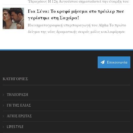
Υδροχόους Η 12η Αυγούστου σηματοδοτεί την έναρξη του
αστρολογικού χάους, καθώς η Ηλια...
Για Σένα: Το κρυφό μήνυμα στο τρέιλερ που
γυρίστηκε στη Σαχάρα!
Η κινηματογραφική υπερπαραγωγή του Alpha Το πρώτο
δείγμα της νέας δραματικής σειράς μόλις κυκλοφόρησε
και η αισθητική του ξεπερνά κάθε π...
Επικοινωνία
ΚΑΤΗΓΟΡΙΕΣ
ΤΗΛΕΟΡΑΣΗ
ΓΗ ΤΗΣ ΕΛΙΑΣ
ΑΓΙΟΣ ΕΡΩΤΑΣ
LIFESTYLE