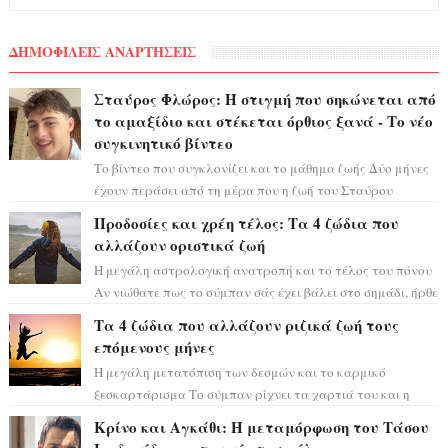
ΔΗΜΟΦΙΛΕΙΣ ΑΝΑΡΤΗΣΕΙΣ
Σταύρος Φλώρος: Η στιγμή που σηκώνεται από
το αμαξίδιο και στέκεται όρθιος ξανά - Το νέο
συγκινητικό βίντεο
Το βίντεο που συγκλονίζει και το μάθημα ζωής Δύο μήνες
έχουν περάσει από τη μέρα που η ζωή του Σταύρου
Φλώρου άλλαξε για πάντα. Ο πρώην...
Προδοσίες και χρέη τέλος: Τα 4 ζώδια που
αλλάζουν οριστικά ζωή
Η μεγάλη αστρολογική ανατροπή και το τέλος του πόνου
Αν νιώθατε πως το σύμπαν σάς έχει βάλει στο σημάδι, ήρθε
η ώρα να πάρετε μια βαθιά α...
Τα 4 ζώδια που αλλάζουν ριζικά ζωή τους
επόμενους μήνες
Η μεγάλη μετατόπιση των δεσμών και το καρμικό
ξεσκαρτάρισμα Το σύμπαν ρίχνει τα χαρτιά του και η
αστρολόγος Έλενορ προειδοποιεί: οι σελην...
Κρίνο και Αγκάθι: Η μεταμόρφωση του Τάσου