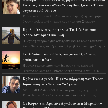
το αμαξίδιο και στέκεται όρθιος ξανά - Το νέο
συγκινητικό βίντεο
Το βίντεο που συγκλονίζει και το μάθημα ζωής Δύο μήνες
έχουν περάσει από τη μέρα που η ζωή του Σταύρου
Φλώρου άλλαξε για πάντα. Ο πρώην...
Προδοσίες και χρέη τέλος: Τα 4 ζώδια που
αλλάζουν οριστικά ζωή
Η μεγάλη αστρολογική ανατροπή και το τέλος του πόνου
Αν νιώθατε πως το σύμπαν σάς έχει βάλει στο σημάδι, ήρθε
η ώρα να πάρετε μια βαθιά α...
Τα 4 ζώδια που αλλάζουν ριζικά ζωή τους
επόμενους μήνες
Η μεγάλη μετατόπιση των δεσμών και το καρμικό
ξεσκαρτάρισμα Το σύμπαν ρίχνει τα χαρτιά του και η
αστρολόγος Έλενορ προειδοποιεί: οι σελην...
Κρίνο και Αγκάθι: Η μεταμόρφωση του Τάσου
Ιορδανίδη για τον νέο του ρόλο
Από το MEGA στον ΑΝΤ1 με τον ρόλο της ζωής του Ο
Τάσος Ιορδανίδης κλείνει οριστικά το κεφάλαιο της
τεράστιας επιτυχίας «Μια Νύχτα Μόνο» ...
Οι Κόρες της Αρετής: Αγνώριστη η Μαριάννα