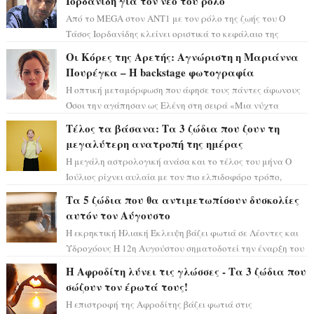
Ιορδανίδη για τον νέο του ρόλο
Από το MEGA στον ΑΝΤ1 με τον ρόλο της ζωής του Ο
Τάσος Ιορδανίδης κλείνει οριστικά το κεφάλαιο της
τεράστιας επιτυχίας «Μια Νύχτα Μόνο» ...
Οι Κόρες της Αρετής: Αγνώριστη η Μαριάννα
Πουρέγκα – H backstage φωτογραφία
Η οπτική μεταμόρφωση που άφησε τους πάντες άφωνους
Όσοι την αγάπησαν ως Ελένη στη σειρά «Μια νύχτα
μόνο», θα πρέπει τώρα να προετοιμαστο...
Τέλος τα βάσανα: Τα 3 ζώδια που ζουν τη
μεγαλύτερη ανατροπή της ημέρας
Η μεγάλη αστρολογική ανάσα και το τέλος του μήνα Ο
Ιούλιος ρίχνει αυλαία με τον πιο ελπιδοφόρο τρόπο,
καθώς η Σελήνη περνάει στο ζώδιο τω...
Τα 5 ζώδια που θα αντιμετωπίσουν δυσκολίες
αυτόν τον Αύγουστο
Η εκρηκτική Ηλιακή Έκλειψη βάζει φωτιά σε Λέοντες και
Υδροχόους Η 12η Αυγούστου σηματοδοτεί την έναρξη του
αστρολογικού χάους, καθώς η Ηλια...
Η Αφροδίτη λύνει τις γλώσσες - Τα 3 ζώδια που
σώζουν τον έρωτά τους!
Η επιστροφή της Αφροδίτης βάζει φωτιά στις