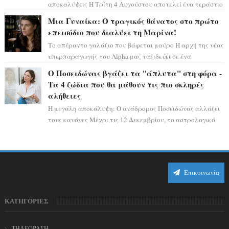
αποκαλύψεις Η Τρίτη 4 Αυγούστου αποτελεί ένα τεράστιο
αστρολογικό ορόσημο, καθώς η Αφροδίτη πρ...
Μια Γυναίκα: Ο τραγικός θάνατος στο πρώτο
επεισόδιο που διαλύει τη Μαρίνα!
Το απέραντο γαλάζιο που βάφεται μαύρο Η αρχή της νέας
υπερπαραγωγής του Alpha μας ταξιδεύει σε ένα
ειδυλλιακό σκηνικό, πλημμυρισμένο από...
Ο Ποσειδώνας βγάζει τα "άπλυτα" στη φόρα -
Τα 4 ζώδια που θα μάθουν τις πιο σκληρές
αλήθειες
Η μεγάλη αποκάλυψη: Ο ανάδρομος Ποσειδώνας αλλάζει
τους κανόνες Μέχρι τις 12 Δεκεμβρίου, το αστρολογικό
σκηνικό θυμίζει ταινία μυστηρίου ...
Επικοινωνία
ΚΑΤΗΓΟΡΙΕΣ
ΤΗΛΕΟΡΑΣΗ