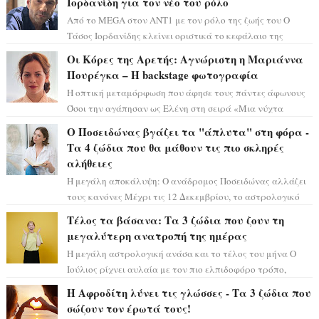
Ιορδανίδη για τον νέο του ρόλο
Από το MEGA στον ΑΝΤ1 με τον ρόλο της ζωής του Ο
Τάσος Ιορδανίδης κλείνει οριστικά το κεφάλαιο της
τεράστιας επιτυχίας «Μια Νύχτα Μόνο» ...
Οι Κόρες της Αρετής: Αγνώριστη η Μαριάννα
Πουρέγκα – H backstage φωτογραφία
Η οπτική μεταμόρφωση που άφησε τους πάντες άφωνους
Όσοι την αγάπησαν ως Ελένη στη σειρά «Μια νύχτα
μόνο», θα πρέπει τώρα να προετοιμαστο...
Ο Ποσειδώνας βγάζει τα "άπλυτα" στη φόρα -
Τα 4 ζώδια που θα μάθουν τις πιο σκληρές
αλήθειες
Η μεγάλη αποκάλυψη: Ο ανάδρομος Ποσειδώνας αλλάζει
τους κανόνες Μέχρι τις 12 Δεκεμβρίου, το αστρολογικό
σκηνικό θυμίζει ταινία μυστηρίου ...
Τέλος τα βάσανα: Τα 3 ζώδια που ζουν τη
μεγαλύτερη ανατροπή της ημέρας
Η μεγάλη αστρολογική ανάσα και το τέλος του μήνα Ο
Ιούλιος ρίχνει αυλαία με τον πιο ελπιδοφόρο τρόπο,
καθώς η Σελήνη περνάει στο ζώδιο τω...
Η Αφροδίτη λύνει τις γλώσσες - Τα 3 ζώδια που
σώζουν τον έρωτά τους!