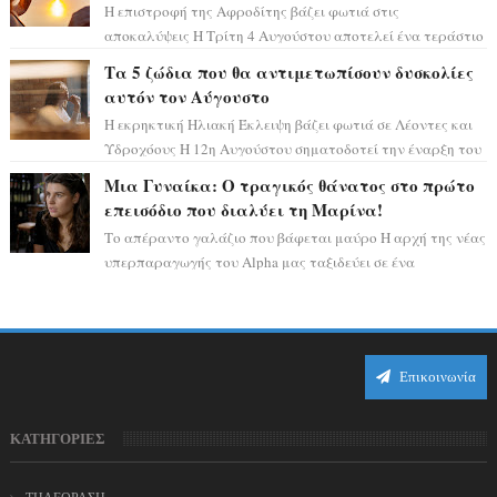
Η επιστροφή της Αφροδίτης βάζει φωτιά στις
αποκαλύψεις Η Τρίτη 4 Αυγούστου αποτελεί ένα τεράστιο
αστρολογικό ορόσημο, καθώς η Αφροδίτη πρ...
Τα 5 ζώδια που θα αντιμετωπίσουν δυσκολίες
αυτόν τον Αύγουστο
Η εκρηκτική Ηλιακή Έκλειψη βάζει φωτιά σε Λέοντες και
Υδροχόους Η 12η Αυγούστου σηματοδοτεί την έναρξη του
αστρολογικού χάους, καθώς η Ηλια...
Μια Γυναίκα: Ο τραγικός θάνατος στο πρώτο
επεισόδιο που διαλύει τη Μαρίνα!
Το απέραντο γαλάζιο που βάφεται μαύρο Η αρχή της νέας
υπερπαραγωγής του Alpha μας ταξιδεύει σε ένα
ειδυλλιακό σκηνικό, πλημμυρισμένο από...
Επικοινωνία
ΚΑΤΗΓΟΡΙΕΣ