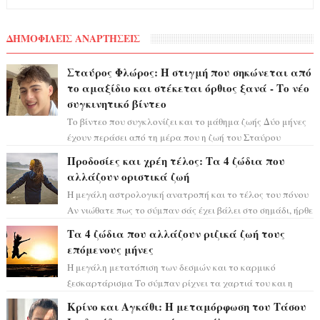
ΔΗΜΟΦΙΛΕΙΣ ΑΝΑΡΤΗΣΕΙΣ
Σταύρος Φλώρος: Η στιγμή που σηκώνεται από
το αμαξίδιο και στέκεται όρθιος ξανά - Το νέο
συγκινητικό βίντεο
Το βίντεο που συγκλονίζει και το μάθημα ζωής Δύο μήνες
έχουν περάσει από τη μέρα που η ζωή του Σταύρου
Φλώρου άλλαξε για πάντα. Ο πρώην...
Προδοσίες και χρέη τέλος: Τα 4 ζώδια που
αλλάζουν οριστικά ζωή
Η μεγάλη αστρολογική ανατροπή και το τέλος του πόνου
Αν νιώθατε πως το σύμπαν σάς έχει βάλει στο σημάδι, ήρθε
η ώρα να πάρετε μια βαθιά α...
Τα 4 ζώδια που αλλάζουν ριζικά ζωή τους
επόμενους μήνες
Η μεγάλη μετατόπιση των δεσμών και το καρμικό
ξεσκαρτάρισμα Το σύμπαν ρίχνει τα χαρτιά του και η
αστρολόγος Έλενορ προειδοποιεί: οι σελην...
Κρίνο και Αγκάθι: Η μεταμόρφωση του Τάσου