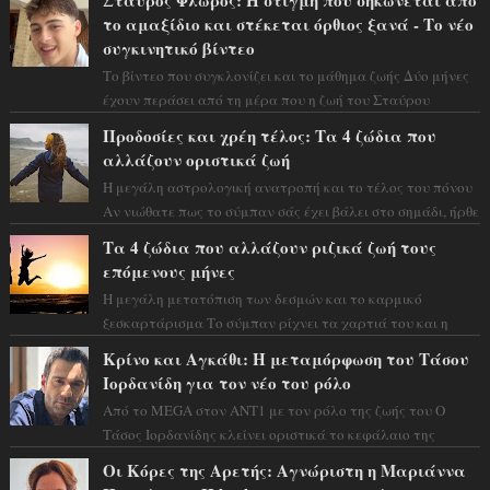
το αμαξίδιο και στέκεται όρθιος ξανά - Το νέο
συγκινητικό βίντεο
Το βίντεο που συγκλονίζει και το μάθημα ζωής Δύο μήνες
έχουν περάσει από τη μέρα που η ζωή του Σταύρου
Φλώρου άλλαξε για πάντα. Ο πρώην...
Προδοσίες και χρέη τέλος: Τα 4 ζώδια που
αλλάζουν οριστικά ζωή
Η μεγάλη αστρολογική ανατροπή και το τέλος του πόνου
Αν νιώθατε πως το σύμπαν σάς έχει βάλει στο σημάδι, ήρθε
η ώρα να πάρετε μια βαθιά α...
Τα 4 ζώδια που αλλάζουν ριζικά ζωή τους
επόμενους μήνες
Η μεγάλη μετατόπιση των δεσμών και το καρμικό
ξεσκαρτάρισμα Το σύμπαν ρίχνει τα χαρτιά του και η
αστρολόγος Έλενορ προειδοποιεί: οι σελην...
Κρίνο και Αγκάθι: Η μεταμόρφωση του Τάσου
Ιορδανίδη για τον νέο του ρόλο
Από το MEGA στον ΑΝΤ1 με τον ρόλο της ζωής του Ο
Τάσος Ιορδανίδης κλείνει οριστικά το κεφάλαιο της
τεράστιας επιτυχίας «Μια Νύχτα Μόνο» ...
Οι Κόρες της Αρετής: Αγνώριστη η Μαριάννα