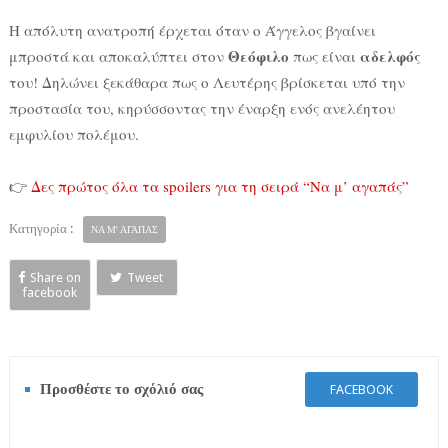
Η απόλυτη ανατροπή έρχεται όταν ο Άγγελος βγαίνει
Θεόφιλο
αδελφός
μπροστά και αποκαλύπτει στον
πως είναι
του! Δηλώνει ξεκάθαρα πως ο Λευτέρης βρίσκεται υπό την
προστασία του, κηρύσσοντας την έναρξη ενός ανελέητου
εμφυλίου πολέμου.
👉
Δες πρώτος όλα τα spoilers για τη σειρά “Να μ’ αγαπάς”
Κατηγορία :
ΝΑ Μ' ΑΓΑΠΑΣ
Share on
Tweet
facebook
Προσθέστε το σχόλιό σας
FACEBOOK