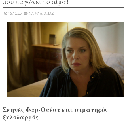
που παγώνει το αίμα!
15.12.25
ΝΑ Μ' ΑΓΑΠΑΣ
Σκηνές Φαρ-Ουέστ και αιματηρός
ξυλοδαρμός