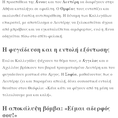
Άννας
Λευτέρη
Η προσπάθεια της
και του
να διαφύγουν στην
Ορφέας
Αθήνα καταλήγει σε εφιάλτη. Ο
τους εντοπίζει και
ακολουθεί ένοπλη αντιπαράθεση. Η δύναμη των Καλλιγάδων
επικρατεί, με αποτέλεσμα ο Λευτέρης να ξυλοκοπείται άγρια
από μπράβους και να εγκαταλείπεται αιμόφυρτος, ενώ η Άννα
οδηγείται πίσω στο σπίτι-φυλακή.
Η φυγάδευση και η εντολή εξόντωσης
Άγγελος
Ενώ οι Καλλιγάδες ψάχνουν το θύμα τους, ο
και ο
Αχιλλέας βρίσκουν τον βαριά τραυματισμένο Λευτέρη και τον
Σοφία
φυγαδεύουν μυστικά στο Άργος. Η
, μαθαίνοντας πως ο
Λευτέρης ζει και παραμένει απειλή, δίνει ουσιαστικά εντολή
θανάτου στον Θεόφιλο: «Κάνε κάτι να φύγουν από τη μέση να
τελειώνουμε μια και καλή».
Η αποκάλυψη βόμβα: «Είμαι αδερφός
σου!»