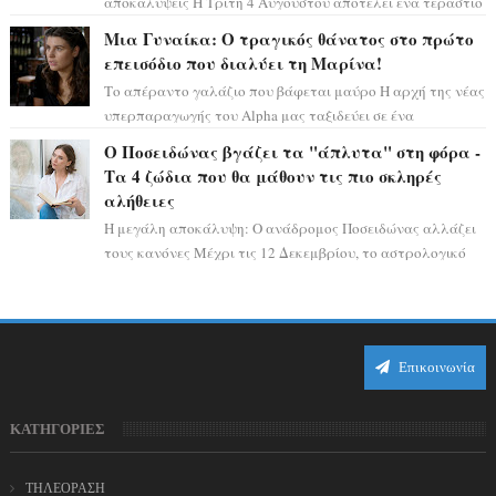
αποκαλύψεις Η Τρίτη 4 Αυγούστου αποτελεί ένα τεράστιο
αστρολογικό ορόσημο, καθώς η Αφροδίτη πρ...
Μια Γυναίκα: Ο τραγικός θάνατος στο πρώτο
επεισόδιο που διαλύει τη Μαρίνα!
Το απέραντο γαλάζιο που βάφεται μαύρο Η αρχή της νέας
υπερπαραγωγής του Alpha μας ταξιδεύει σε ένα
ειδυλλιακό σκηνικό, πλημμυρισμένο από...
Ο Ποσειδώνας βγάζει τα "άπλυτα" στη φόρα -
Τα 4 ζώδια που θα μάθουν τις πιο σκληρές
αλήθειες
Η μεγάλη αποκάλυψη: Ο ανάδρομος Ποσειδώνας αλλάζει
τους κανόνες Μέχρι τις 12 Δεκεμβρίου, το αστρολογικό
σκηνικό θυμίζει ταινία μυστηρίου ...
Επικοινωνία
ΚΑΤΗΓΟΡΙΕΣ
ΤΗΛΕΟΡΑΣΗ