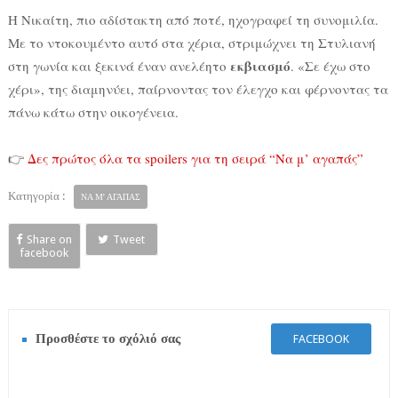
Η Νικαίτη, πιο αδίστακτη από ποτέ, ηχογραφεί τη συνομιλία.
Με το ντοκουμέντο αυτό στα χέρια, στριμώχνει τη Στυλιανή
εκβιασμό
στη γωνία και ξεκινά έναν ανελέητο
. «Σε έχω στο
χέρι», της διαμηνύει, παίρνοντας τον έλεγχο και φέρνοντας τα
πάνω κάτω στην οικογένεια.
👉
Δες πρώτος όλα τα spoilers για τη σειρά “Να μ’ αγαπάς”
Κατηγορία :
ΝΑ Μ' ΑΓΑΠΑΣ
Share on
Tweet
facebook
Προσθέστε το σχόλιό σας
FACEBOOK