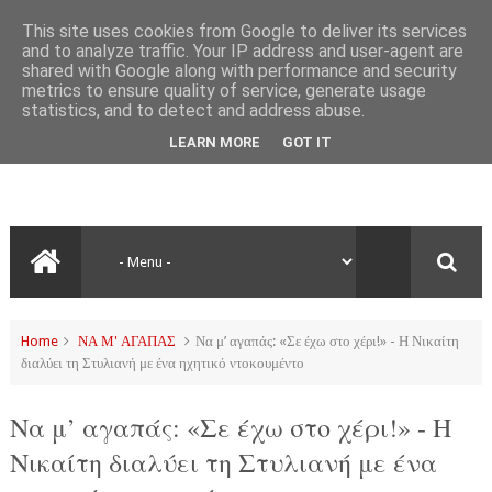
This site uses cookies from Google to deliver its services
and to analyze traffic. Your IP address and user-agent are
shared with Google along with performance and security
metrics to ensure quality of service, generate usage
statistics, and to detect and address abuse.
LEARN MORE
GOT IT
Home
ΝΑ Μ' ΑΓΑΠΑΣ
Να μ’ αγαπάς: «Σε έχω στο χέρι!» - Η Νικαίτη
διαλύει τη Στυλιανή με ένα ηχητικό ντοκουμέντο
Να μ’ αγαπάς: «Σε έχω στο χέρι!» - Η
Νικαίτη διαλύει τη Στυλιανή με ένα