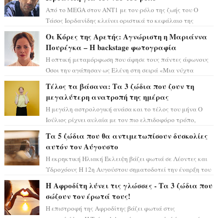
Από το MEGA στον ΑΝΤ1 με τον ρόλο της ζωής του Ο
Τάσος Ιορδανίδης κλείνει οριστικά το κεφάλαιο της
τεράστιας επιτυχίας «Μια Νύχτα Μόνο» ...
Οι Κόρες της Αρετής: Αγνώριστη η Μαριάννα
Πουρέγκα – H backstage φωτογραφία
Η οπτική μεταμόρφωση που άφησε τους πάντες άφωνους
Όσοι την αγάπησαν ως Ελένη στη σειρά «Μια νύχτα
μόνο», θα πρέπει τώρα να προετοιμαστο...
Τέλος τα βάσανα: Τα 3 ζώδια που ζουν τη
μεγαλύτερη ανατροπή της ημέρας
Η μεγάλη αστρολογική ανάσα και το τέλος του μήνα Ο
Ιούλιος ρίχνει αυλαία με τον πιο ελπιδοφόρο τρόπο,
καθώς η Σελήνη περνάει στο ζώδιο τω...
Τα 5 ζώδια που θα αντιμετωπίσουν δυσκολίες
αυτόν τον Αύγουστο
Η εκρηκτική Ηλιακή Έκλειψη βάζει φωτιά σε Λέοντες και
Υδροχόους Η 12η Αυγούστου σηματοδοτεί την έναρξη του
αστρολογικού χάους, καθώς η Ηλια...
Η Αφροδίτη λύνει τις γλώσσες - Τα 3 ζώδια που
σώζουν τον έρωτά τους!
Η επιστροφή της Αφροδίτης βάζει φωτιά στις