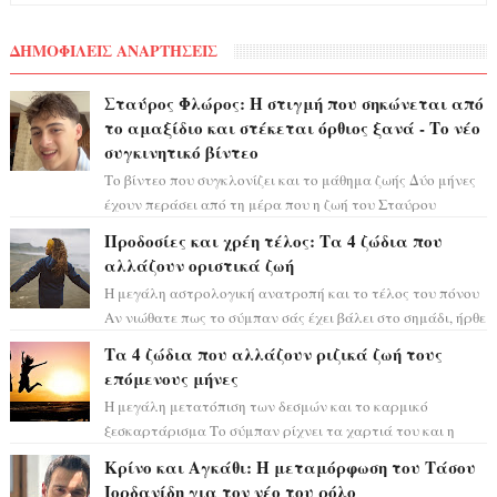
ΔΗΜΟΦΙΛΕΙΣ ΑΝΑΡΤΗΣΕΙΣ
Σταύρος Φλώρος: Η στιγμή που σηκώνεται από
το αμαξίδιο και στέκεται όρθιος ξανά - Το νέο
συγκινητικό βίντεο
Το βίντεο που συγκλονίζει και το μάθημα ζωής Δύο μήνες
έχουν περάσει από τη μέρα που η ζωή του Σταύρου
Φλώρου άλλαξε για πάντα. Ο πρώην...
Προδοσίες και χρέη τέλος: Τα 4 ζώδια που
αλλάζουν οριστικά ζωή
Η μεγάλη αστρολογική ανατροπή και το τέλος του πόνου
Αν νιώθατε πως το σύμπαν σάς έχει βάλει στο σημάδι, ήρθε
η ώρα να πάρετε μια βαθιά α...
Τα 4 ζώδια που αλλάζουν ριζικά ζωή τους
επόμενους μήνες
Η μεγάλη μετατόπιση των δεσμών και το καρμικό
ξεσκαρτάρισμα Το σύμπαν ρίχνει τα χαρτιά του και η
αστρολόγος Έλενορ προειδοποιεί: οι σελην...
Κρίνο και Αγκάθι: Η μεταμόρφωση του Τάσου
Ιορδανίδη για τον νέο του ρόλο