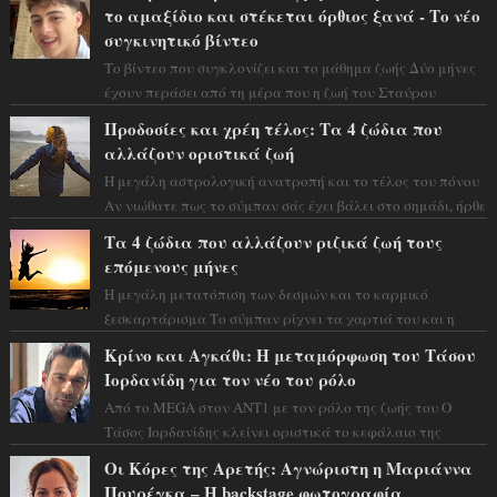
το αμαξίδιο και στέκεται όρθιος ξανά - Το νέο
συγκινητικό βίντεο
Το βίντεο που συγκλονίζει και το μάθημα ζωής Δύο μήνες
έχουν περάσει από τη μέρα που η ζωή του Σταύρου
Φλώρου άλλαξε για πάντα. Ο πρώην...
Προδοσίες και χρέη τέλος: Τα 4 ζώδια που
αλλάζουν οριστικά ζωή
Η μεγάλη αστρολογική ανατροπή και το τέλος του πόνου
Αν νιώθατε πως το σύμπαν σάς έχει βάλει στο σημάδι, ήρθε
η ώρα να πάρετε μια βαθιά α...
Τα 4 ζώδια που αλλάζουν ριζικά ζωή τους
επόμενους μήνες
Η μεγάλη μετατόπιση των δεσμών και το καρμικό
ξεσκαρτάρισμα Το σύμπαν ρίχνει τα χαρτιά του και η
αστρολόγος Έλενορ προειδοποιεί: οι σελην...
Κρίνο και Αγκάθι: Η μεταμόρφωση του Τάσου
Ιορδανίδη για τον νέο του ρόλο
Από το MEGA στον ΑΝΤ1 με τον ρόλο της ζωής του Ο
Τάσος Ιορδανίδης κλείνει οριστικά το κεφάλαιο της
τεράστιας επιτυχίας «Μια Νύχτα Μόνο» ...
Οι Κόρες της Αρετής: Αγνώριστη η Μαριάννα
Πουρέγκα – H backstage φωτογραφία