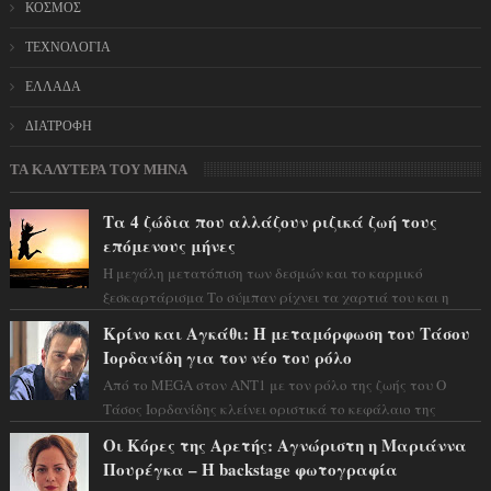
ΚΟΣΜΟΣ
ΤΕΧΝΟΛΟΓΙΑ
ΕΛΛΑΔΑ
ΔΙΑΤΡΟΦΗ
ΤΑ ΚΑΛΥΤΕΡΑ ΤΟΥ ΜΗΝΑ
Τα 4 ζώδια που αλλάζουν ριζικά ζωή τους
επόμενους μήνες
Η μεγάλη μετατόπιση των δεσμών και το καρμικό
ξεσκαρτάρισμα Το σύμπαν ρίχνει τα χαρτιά του και η
αστρολόγος Έλενορ προειδοποιεί: οι σελην...
Κρίνο και Αγκάθι: Η μεταμόρφωση του Τάσου
Ιορδανίδη για τον νέο του ρόλο
Από το MEGA στον ΑΝΤ1 με τον ρόλο της ζωής του Ο
Τάσος Ιορδανίδης κλείνει οριστικά το κεφάλαιο της
τεράστιας επιτυχίας «Μια Νύχτα Μόνο» ...
Οι Κόρες της Αρετής: Αγνώριστη η Μαριάννα
Πουρέγκα – H backstage φωτογραφία