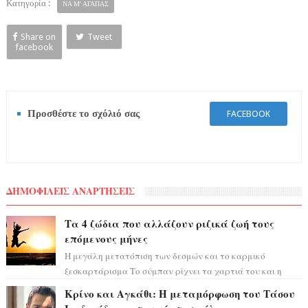
Κατηγορία :
ΝΑ Μ' ΑΓΑΠΑΣ
Share on
Tweet
facebook
Προσθέστε το σχόλιό σας
FACEBOOK
ΔΗΜΟΦΙΛΕΙΣ ΑΝΑΡΤΗΣΕΙΣ
Τα 4 ζώδια που αλλάζουν ριζικά ζωή τους
επόμενους μήνες
Η μεγάλη μετατόπιση των δεσμών και το καρμικό
ξεσκαρτάρισμα Το σύμπαν ρίχνει τα χαρτιά του και η
αστρολόγος Έλενορ προειδοποιεί: οι σελην...
Κρίνο και Αγκάθι: Η μεταμόρφωση του Τάσου