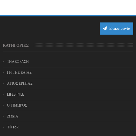
και η αισθητική του ξεπερνά κάθε π...
Επικοινωνία
ΚΑΤΗΓΟΡΙΕΣ
ΤΗΛΕΟΡΑΣΗ
ΓΗ ΤΗΣ ΕΛΙΑΣ
ΑΓΙΟΣ ΕΡΩΤΑΣ
LIFESTYLE
Ο ΤΙΜΩΡΟΣ
ΖΩΔΙΑ
TikTok