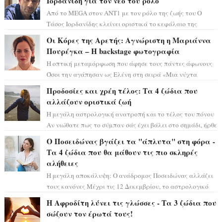
Ιορδανίδη για τον νέο του ρόλο
Από το MEGA στον ΑΝΤ1 με τον ρόλο της ζωής του Ο
Τάσος Ιορδανίδης κλείνει οριστικά το κεφάλαιο της
τεράστιας επιτυχίας «Μια Νύχτα Μόνο» ...
Οι Κόρες της Αρετής: Αγνώριστη η Μαριάννα
Πουρέγκα – H backstage φωτογραφία
Η οπτική μεταμόρφωση που άφησε τους πάντες άφωνους
Όσοι την αγάπησαν ως Ελένη στη σειρά «Μια νύχτα
μόνο», θα πρέπει τώρα να προετοιμαστο...
Προδοσίες και χρέη τέλος: Τα 4 ζώδια που
αλλάζουν οριστικά ζωή
Η μεγάλη αστρολογική ανατροπή και το τέλος του πόνου
Αν νιώθατε πως το σύμπαν σάς έχει βάλει στο σημάδι, ήρθε
η ώρα να πάρετε μια βαθιά α...
Ο Ποσειδώνας βγάζει τα "άπλυτα" στη φόρα -
Τα 4 ζώδια που θα μάθουν τις πιο σκληρές
αλήθειες
Η μεγάλη αποκάλυψη: Ο ανάδρομος Ποσειδώνας αλλάζει
τους κανόνες Μέχρι τις 12 Δεκεμβρίου, το αστρολογικό
σκηνικό θυμίζει ταινία μυστηρίου ...
Η Αφροδίτη λύνει τις γλώσσες - Τα 3 ζώδια που
σώζουν τον έρωτά τους!