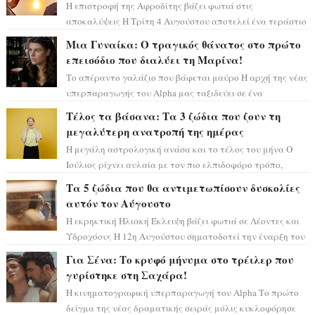
Η επιστροφή της Αφροδίτης βάζει φωτιά στις
αποκαλύψεις Η Τρίτη 4 Αυγούστου αποτελεί ένα τεράστιο
αστρολογικό ορόσημο, καθώς η Αφροδίτη πρ...
Μια Γυναίκα: Ο τραγικός θάνατος στο πρώτο
επεισόδιο που διαλύει τη Μαρίνα!
Το απέραντο γαλάζιο που βάφεται μαύρο Η αρχή της νέας
υπερπαραγωγής του Alpha μας ταξιδεύει σε ένα
ειδυλλιακό σκηνικό, πλημμυρισμένο από...
Τέλος τα βάσανα: Τα 3 ζώδια που ζουν τη
μεγαλύτερη ανατροπή της ημέρας
Η μεγάλη αστρολογική ανάσα και το τέλος του μήνα Ο
Ιούλιος ρίχνει αυλαία με τον πιο ελπιδοφόρο τρόπο,
καθώς η Σελήνη περνάει στο ζώδιο τω...
Τα 5 ζώδια που θα αντιμετωπίσουν δυσκολίες
αυτόν τον Αύγουστο
Η εκρηκτική Ηλιακή Έκλειψη βάζει φωτιά σε Λέοντες και
Υδροχόους Η 12η Αυγούστου σηματοδοτεί την έναρξη του
αστρολογικού χάους, καθώς η Ηλια...
Για Σένα: Το κρυφό μήνυμα στο τρέιλερ που
γυρίστηκε στη Σαχάρα!
Η κινηματογραφική υπερπαραγωγή του Alpha Το πρώτο
δείγμα της νέας δραματικής σειράς μόλις κυκλοφόρησε